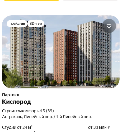
трейд-ин
3D-тур
Партикл
Кислород
Строится
•
комфорт
•
4.5 (39)
Астрахань, Линейный пер. / 1-й Линейный пер.
Студии от 24 м²
от 3,1 млн ₽