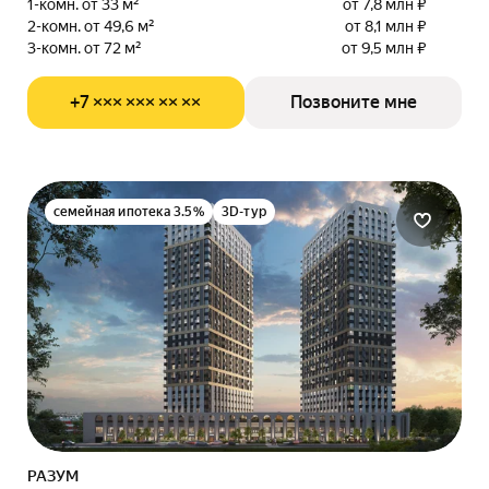
1-комн. от 33 м²
от 7,8 млн ₽
2-комн. от 49,6 м²
от 8,1 млн ₽
3-комн. от 72 м²
от 9,5 млн ₽
+7 ××× ××× ×× ××
Позвоните мне
семейная ипотека 3.5%
3D-тур
РАЗУМ