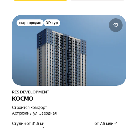
старт продаж
3D-тур
RES DEVELOPMENT
КОСМО
Строится
•
комфорт
Астрахань, ул. Звёздная
Студии от 31,6 м²
от 7,6 млн ₽