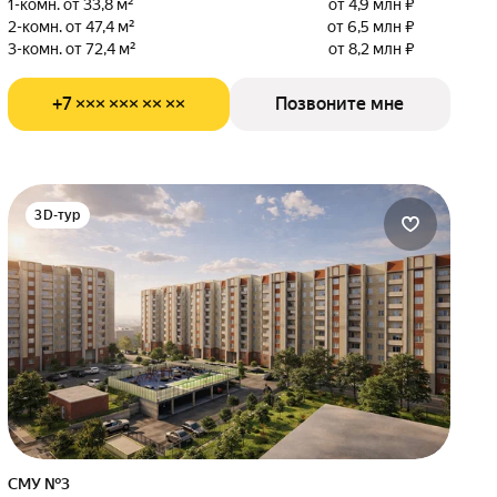
1-комн. от 33,8 м²
от 4,9 млн ₽
2-комн. от 47,4 м²
от 6,5 млн ₽
3-комн. от 72,4 м²
от 8,2 млн ₽
+7 ××× ××× ×× ××
Позвоните мне
3D-тур
СМУ №3