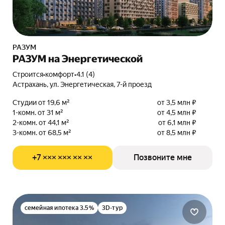
РАЗУМ
РАЗУМ на Энергетической
Строится
•
комфорт
•
4.1 (4)
Астрахань, ул. Энергетическая, 7-й проезд
Студии от 19,6 м²
от 3,5 млн ₽
1-комн. от 31 м²
от 4,5 млн ₽
2-комн. от 44,1 м²
от 6,1 млн ₽
3-комн. от 68,5 м²
от 8,5 млн ₽
+7 ××× ××× ×× ××
Позвоните мне
семейная ипотека 3.5%
3D-тур