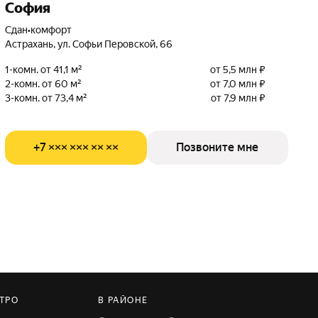
София
Сдан
•
комфорт
Астрахань, ул. Софьи Перовской, 66
1-комн. от 41,1 м²
от 5,5 млн ₽
2-комн. от 60 м²
от 7,0 млн ₽
3-комн. от 73,4 м²
от 7,9 млн ₽
+7 ××× ××× ×× ××
Позвоните мне
ТРО
В РАЙОНЕ