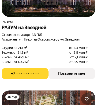
РАЗУМ
РАЗУМ на Звездной
Строится
•
комфорт
•
4.3 (18)
Астрахань, ул. Николая Островского / ул. Звездная
Студии от 21,1 м²
от 4,0 млн ₽
1-комн. от 31,8 м²
от 5,8 млн ₽
2-комн. от 45,9 м²
от 7,1 млн ₽
3-комн. от 63,2 м²
от 8,5 млн ₽
+7 ××× ××× ×× ××
Позвоните мне
3D-тур