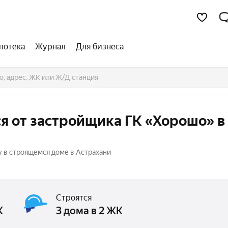
потека
Журнал
Для бизнеса
я от застройщика ГК «Хорошо» в
у в строящемся доме в Астрахани
Строятся
К
3 дома в 2 ЖК