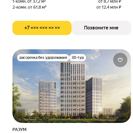
1-комн. от 37,2 м²
от 8,7 млн ₽
2-комн. от 61,8 м²
от 12,4 млн ₽
+7 ××× ××× ×× ××
Позвоните мне
рассрочка без удорожания
3D-тур
РАЗУМ