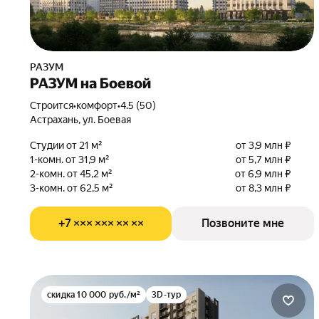
РАЗУМ
РАЗУМ на Боевой
Строится
•
комфорт
•
4.5 (50)
Астрахань, ул. Боевая
Студии от 21 м²
от 3,9 млн ₽
1-комн. от 31,9 м²
от 5,7 млн ₽
2-комн. от 45,2 м²
от 6,9 млн ₽
3-комн. от 62,5 м²
от 8,3 млн ₽
+7 ××× ××× ×× ××
Позвоните мне
скидка 10 000 руб./м²
3D-тур