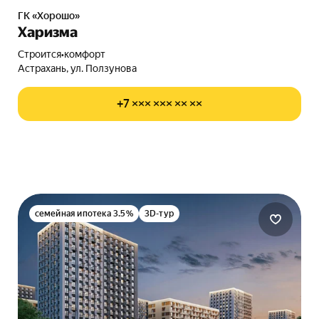
ГК «Хорошо»
Харизма
Строится
•
комфорт
Астрахань, ул. Ползунова
+7 ××× ××× ×× ××
семейная ипотека 3.5%
3D-тур