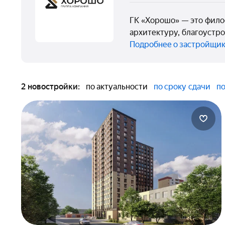
ГК «Хорошо» — это филос
архитектуру, благоустр
Подробнее о застройщи
2 новостройки:
по актуальности
по сроку сдачи
по