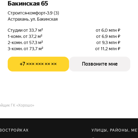
Бакинская 65
Строится
•
комфорт
•
3.9 (3)
Астрахань, ул. Бакинская
Студии от 33,7 м²
от 6,0 млн ₽
1-комн. от 37,2 м²
от 6,9 млн ₽
2-комн. от 57,3 м²
от 9,3 млн ₽
3-комн. от 73,7 м²
от 11,2 млн ₽
+7 ××× ××× ×× ××
Позвоните мне
ойщик ГК «Хорошо»
ОВОСТРОЙКАХ
УЛИЦЫ, РАЙОНЫ, МЕ