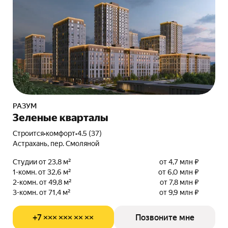
РАЗУМ
Зеленые кварталы
Строится
•
комфорт
•
4.5 (37)
Астрахань, пер. Смоляной
Студии от 23,8 м²
от 4,7 млн ₽
1-комн. от 32,6 м²
от 6,0 млн ₽
2-комн. от 49,8 м²
от 7,8 млн ₽
3-комн. от 71,4 м²
от 9,9 млн ₽
+7 ××× ××× ×× ××
Позвоните мне