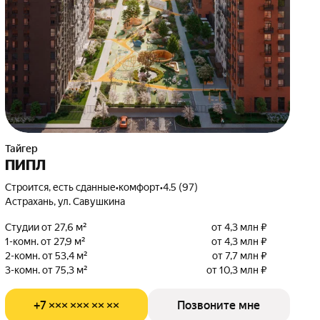
Тайгер
ПИПЛ
Строится, есть сданные
•
комфорт
•
4.5 (97)
Астрахань, ул. Савушкина
Студии от 27,6 м²
от 4,3 млн ₽
1-комн. от 27,9 м²
от 4,3 млн ₽
2-комн. от 53,4 м²
от 7,7 млн ₽
3-комн. от 75,3 м²
от 10,3 млн ₽
+7 ××× ××× ×× ××
Позвоните мне