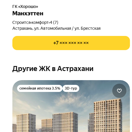
ГК «Хорошо»
Манхэттен
Строится
•
комфорт
•
4 (7)
Астрахань, ул. Автомобильная / ул. Брестская
+7 ××× ××× ×× ××
Другие ЖК в Астрахани
семейная ипотека 3.5%
3D-тур