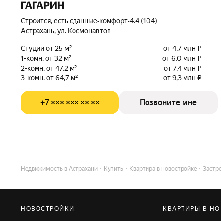
ГАГАРИН
Строится, есть сданные
•
комфорт
•
4.4 (104)
Астрахань, ул. Космонавтов
Студии от 25 м²
от 4,7 млн ₽
1-комн. от 32 м²
от 6,0 млн ₽
2-комн. от 47,2 м²
от 7,4 млн ₽
3-комн. от 64,7 м²
от 9,3 млн ₽
+7 ××× ××× ×× ××
Позвоните мне
Недвижимость в Астрахани
Купить
Квартира в новостройке
Застр
НОВОСТРОЙКИ
КВАРТИРЫ В Н