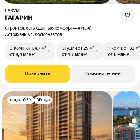
РАЗУМ
ГАГАРИН
Строится, есть сданные
•
комфорт
•
4.4 (104)
Астрахань, ул. Космонавтов
3-комн.
от 64,7 м²
Студии
от 25 м²
1-комн.
от 32 м
от 9,4 млн ₽
от 4,7 млн ₽
от 6 млн ₽
Позвонить
Позвоните мне
скидка 0.5%
3D-тур