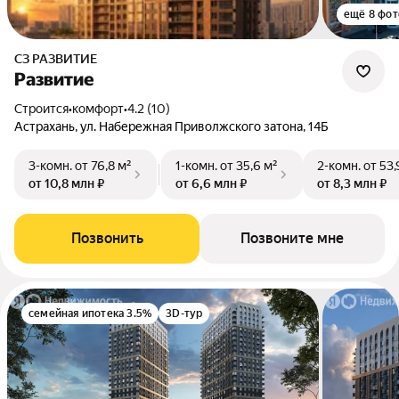
ещё 8 фот
СЗ РАЗВИТИЕ
Развитие
Строится
•
комфорт
•
4.2 (10)
Астрахань, ул. Набережная Приволжского затона, 14Б
3-комн.
от 76,8 м²
1-комн.
от 35,6 м²
2-комн.
от 53,
от 10,8 млн ₽
от 6,6 млн ₽
от 8,3 млн ₽
Позвонить
Позвоните мне
семейная ипотека 3.5%
3D-тур