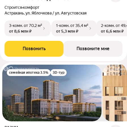
Строится
•
комфорт
Астрахань, ул. Яблочкова / ул. Августовская
3-комн.
от 70,2 м²
1-комн.
от 35,4 м²
2-комн.
от 49,
от 8,6 млн ₽
от 5,3 млн ₽
от 6,6 млн ₽
Позвонить
Позвоните мне
семейная ипотека 3.5%
3D-тур