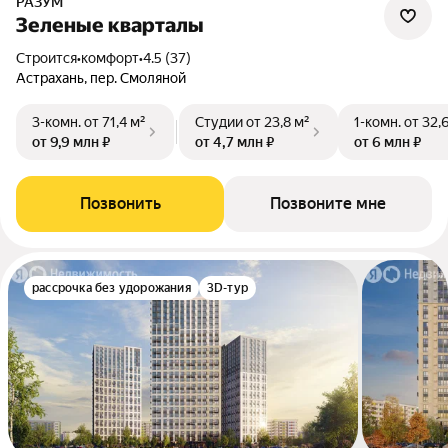
РАЗУМ
Зеленые кварталы
Строится
•
комфорт
•
4.5 (37)
Астрахань, пер. Смоляной
3-комн.
от 71,4 м²
Студии
от 23,8 м²
1-комн.
от 32,
от 9,9 млн ₽
от 4,7 млн ₽
от 6 млн ₽
Позвонить
Позвоните мне
рассрочка без удорожания
3D-тур