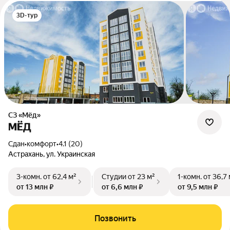
3D-тур
СЗ «Мёд»
МЁД
Сдан
•
комфорт
•
4.1 (20)
Астрахань, ул. Украинская
3-комн.
от 62,4 м²
Студии
от 23 м²
1-комн.
от 36,7 
от 13 млн ₽
от 6,6 млн ₽
от 9,5 млн ₽
Позвонить