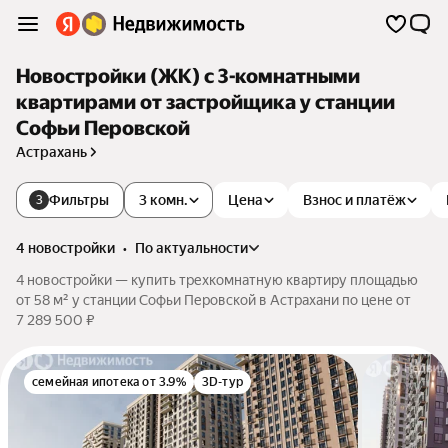
Новостройки (ЖК) с 3-комнатными
квартирами от застройщика у станции
Софьи Перовской
Астрахань
Фильтры
3 комн.
Цена
Взнос и платёж
3
4 новостройки
•
по актуальности
4 новостройки — купить трехкомнатную квартиру площадью
от 58 м² у станции Софьи Перовской в Астрахани по цене от
7 289 500 ₽
семейная ипотека от 3.9%
3D-тур