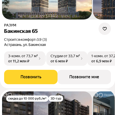
РАЗУМ
Бакинская 65
Строится
•
комфорт
•
3.9 (3)
Астрахань, ул. Бакинская
3-комн.
от 73,7 м²
Студии
от 33,7 м²
1-комн.
от 37,
от 11,2 млн ₽
от 6 млн ₽
от 6,9 млн ₽
Позвонить
Позвоните мне
скидка до 10 000 руб./м²
3D-тур