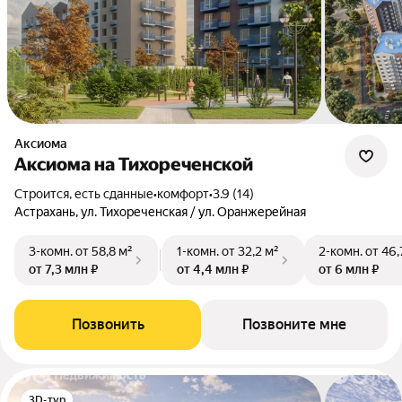
Аксиома
Аксиома на Тихореченской
Строится, есть сданные
•
комфорт
•
3.9 (14)
Астрахань, ул. Тихореченская / ул. Оранжерейная
3-комн.
от 58,8 м²
1-комн.
от 32,2 м²
2-комн.
от 46,
от 7,3 млн ₽
от 4,4 млн ₽
от 6 млн ₽
Позвонить
Позвоните мне
3D-тур