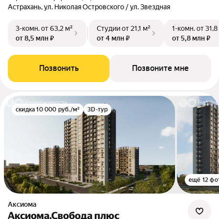
Астрахань, ул. Николая Островского / ул. Звездная
3-комн.
от 63,2 м²
Студии
от 21,1 м²
1-комн.
от 31,8
от 8,5 млн ₽
от 4 млн ₽
от 5,8 млн ₽
Позвонить
Позвоните мне
скидка 10 000 руб./м²
3D-тур
ещё 12 фо
Аксиома
Аксиома.Свобода плюс