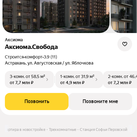
Аксиома
Аксиома.Свобода
Строится
•
комфорт
•
3.9 (11)
Астрахань, ул. Августовская / ул. Яблочкова
3-комн.
от 58,5 м²
1-комн.
от 31,9 м²
2-комн.
от 46,
от 7,7 млн ₽
от 4,9 млн ₽
от 7,2 млн ₽
Позвонить
Позвоните мне
Квартира в новостройке
Трехкомнатные
Станция Софьи Перовской