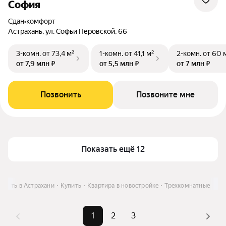
София
Сдан
•
комфорт
Астрахань, ул. Софьи Перовской, 66
3-комн.
от 73,4 м²
1-комн.
от 41,1 м²
2-комн.
от 60 
от 7,9 млн ₽
от 5,5 млн ₽
от 7 млн ₽
Позвонить
Позвоните мне
Показать ещё 12
мость в Астрахани
Купить
Квартира в новостройке
Трехкомнатные
1
2
3