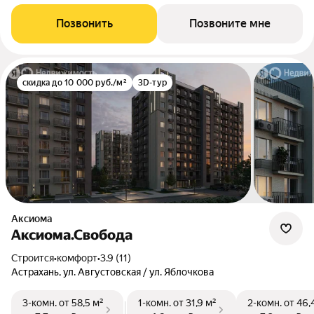
Позвонить
Позвоните мне
скидка до 10 000 руб./м²
3D-тур
Аксиома
Аксиома.Свобода
Строится
•
комфорт
•
3.9 (11)
Астрахань, ул. Августовская / ул. Яблочкова
3-комн.
от 58,5 м²
1-комн.
от 31,9 м²
2-комн.
от 46,