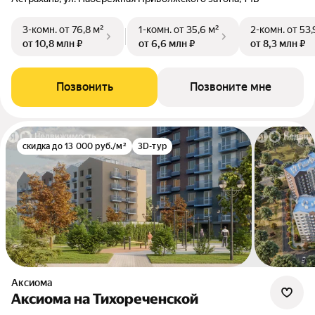
3-комн.
от 76,8 м²
1-комн.
от 35,6 м²
2-комн.
от 53,
от 10,8 млн ₽
от 6,6 млн ₽
от 8,3 млн ₽
Позвонить
Позвоните мне
скидка до 13 000 руб./м²
3D-тур
Аксиома
Аксиома на Тихореченской