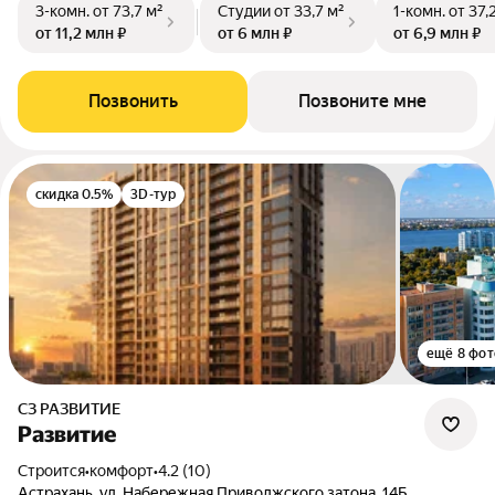
3-комн.
от 73,7 м²
Студии
от 33,7 м²
1-комн.
от 37,
от 11,2 млн ₽
от 6 млн ₽
от 6,9 млн ₽
Позвонить
Позвоните мне
скидка 0.5%
3D-тур
ещё 8 фот
СЗ РАЗВИТИЕ
Развитие
Строится
•
комфорт
•
4.2 (10)
Астрахань, ул. Набережная Приволжского затона, 14Б