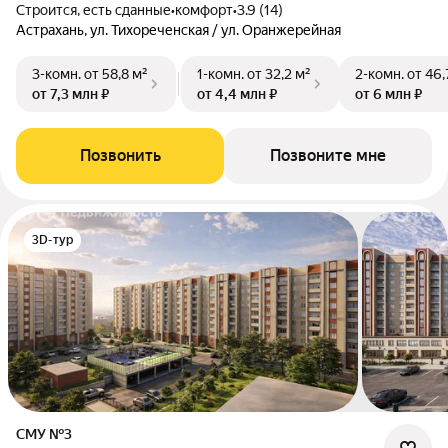
Строится, есть сданные
•
комфорт
•
3.9 (14)
Астрахань, ул. Тихореченская / ул. Оранжерейная
3-комн.
от 58,8 м²
1-комн.
от 32,2 м²
2-комн.
от 46,
от 7,3 млн ₽
от 4,4 млн ₽
от 6 млн ₽
Позвонить
Позвоните мне
3D-тур
СМУ №3