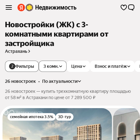
Новостройки (ЖК) с 3-
комнатными квартирами от
застройщика
Астрахань
Фильтры
3 комн.
Цена
Взнос и платёж
2
26 новостроек
•
по актуальности
26 новостроек — купить трехкомнатную квартиру площадью
от 58 м² в Астрахани по цене от 7 289 500 ₽
семейная ипотека 3.5%
3D-тур