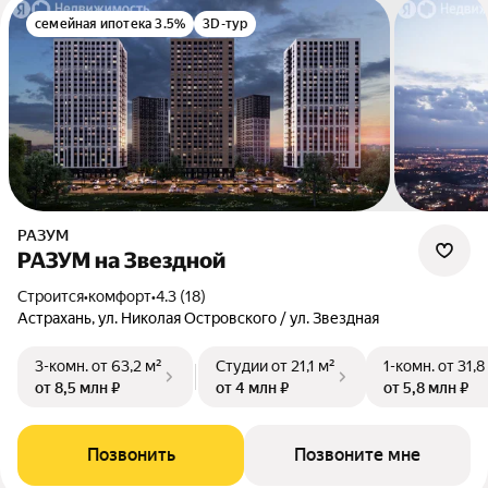
семейная ипотека 3.5%
3D-тур
РАЗУМ
РАЗУМ на Звездной
Строится
•
комфорт
•
4.3 (18)
Астрахань, ул. Николая Островского / ул. Звездная
3-комн.
от 63,2 м²
Студии
от 21,1 м²
1-комн.
от 31,8
от 8,5 млн ₽
от 4 млн ₽
от 5,8 млн ₽
Позвонить
Позвоните мне