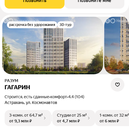
Позвонить
Позвоните мне
рассрочка без удорожания
3D-тур
РАЗУМ
ГАГАРИН
Строится, есть сданные
•
комфорт
•
4.4 (104)
Астрахань, ул. Космонавтов
3-комн.
от 64,7 м²
Студии
от 25 м²
1-комн.
от 32 м
от 9,3 млн ₽
от 4,7 млн ₽
от 6 млн ₽