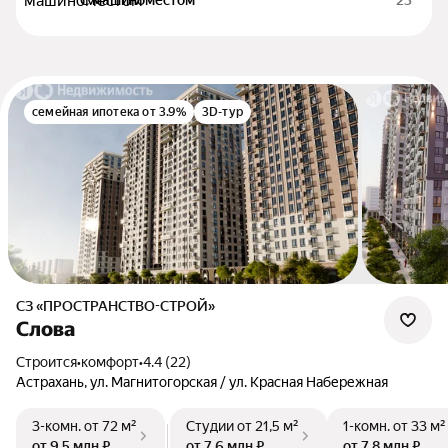
С машиноместом
23
семейная ипотека от 3.9%
3D-тур
СЗ «ПРОСТРАНСТВО-СТРОЙ»
Слова
Строится
•
комфорт
•
4.4 (22)
Астрахань, ул. Магнитогорская / ул. Красная Набережная
3-комн.
от 72 м²
Студии
от 21,5 м²
1-комн.
от 33 м²
от 9,5 млн ₽
от 7,6 млн ₽
от 7,8 млн ₽