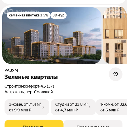
семейная ипотека 3.5%
3D-тур
РАЗУМ
Зеленые кварталы
Строится
•
комфорт
•
4.5 (37)
Астрахань, пер. Смоляной
3-комн.
от 71,4 м²
Студии
от 23,8 м²
1-комн.
от 32,
от 9,9 млн ₽
от 4,7 млн ₽
от 6 млн ₽