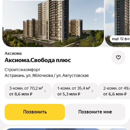
ещё 12 фо
Аксиома
Аксиома.Свобода плюс
Строится
•
комфорт
Астрахань, ул. Яблочкова / ул. Августовская
3-комн.
от 70,2 м²
1-комн.
от 35,4 м²
2-комн.
от 49,
от 8,6 млн ₽
от 5,3 млн ₽
от 6,6 млн ₽
Позвонить
Позвоните мне