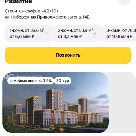
Развитие
Строится
•
комфорт
•
4.2 (10)
ул. Набережная Приволжского затона
,
14Б
1-комн.
от 35,6 м²
2-комн.
от 53,9 м²
3-комн.
от 76,8
от 6,6 млн ₽
от 8,3 млн ₽
от 10,8 млн ₽
Позвонить
семейная ипотека 3.5%
3D-тур