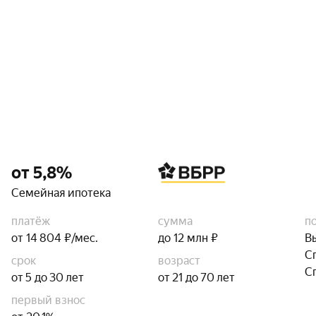
от 5,8%
Семейная ипотека
платёж
сумма
п
от 14 804 ₽/мес.
до 12 млн ₽
В
С
срок
возраст
С
от 5 до 30 лет
от 21 до 70 лет
первый взнос