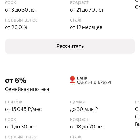
срок
возраст
С
от 3 до 30 лет
от 21 до 70 лет
первый взнос
стаж
от 20,01%
от 12 месяцев
Рассчитать
от 6%
Семейная ипотека
платёж
сумма
п
от 15 045 ₽/мес.
до 30 млн ₽
С
С
срок
возраст
В
от 1 до 30 лет
от 18 до 70 лет
первый взнос
стаж