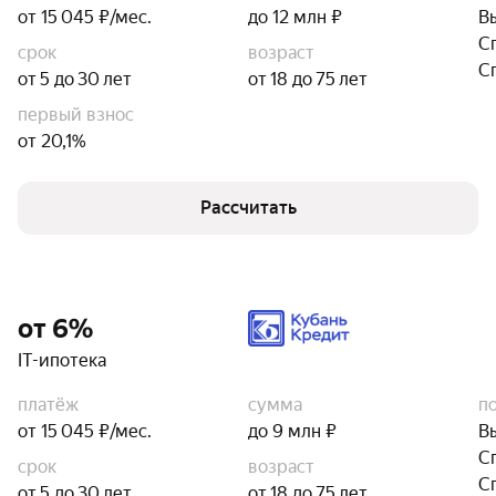
от 15 045 ₽/мес.
до 12 млн ₽
В
С
срок
возраст
С
от 5 до 30 лет
от 18 до 75 лет
первый взнос
от 20,1%
Рассчитать
от 6%
IT-ипотека
платёж
сумма
п
от 15 045 ₽/мес.
до 9 млн ₽
В
С
срок
возраст
С
от 5 до 30 лет
от 18 до 75 лет