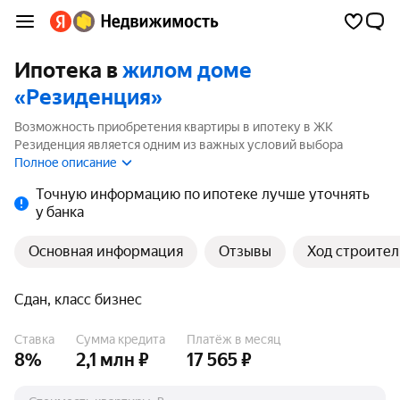
Ипотека в
жилом доме
«Резиденция»
Возможность приобретения квартиры в ипотеку в ЖК
Резиденция является одним из важных условий выбора
квартиры. На странице мы собрали программы кредитования
Полное описание
банков для покупки квартиры в ипотеку от 3.5%.
Точную информацию по ипотеке лучше уточнять
у банка
Основная информация
Отзывы
Ход строител
Сдан, класс бизнес
Ставка
Сумма кредита
Платёж в месяц
8%
2,1 млн ₽
17 565 ₽