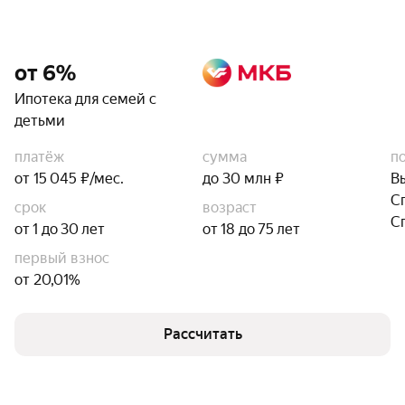
от 6%
Ипотека для семей с
детьми
платёж
сумма
п
от 15 045 ₽/мес.
до 30 млн ₽
В
С
срок
возраст
С
от 1 до 30 лет
от 18 до 75 лет
первый взнос
от 20,01%
Рассчитать