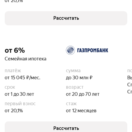
от 20,1%
Рассчитать
от 6%
Семейная ипотека
платёж
сумма
п
от 15 045 ₽/мес.
до 30 млн ₽
В
С
срок
возраст
С
от 1 до 30 лет
от 20 до 70 лет
первый взнос
стаж
от 20,1%
от 12 месяцев
Рассчитать