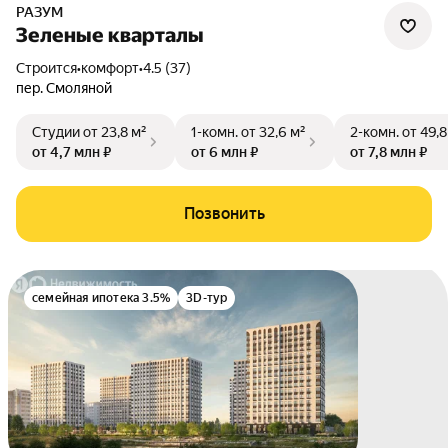
РАЗУМ
Зеленые кварталы
Строится
•
комфорт
•
4.5 (37)
пер. Смоляной
Студии
от 23,8 м²
1-комн.
от 32,6 м²
2-комн.
от 49,8
от 4,7 млн ₽
от 6 млн ₽
от 7,8 млн ₽
Позвонить
семейная ипотека 3.5%
3D-тур