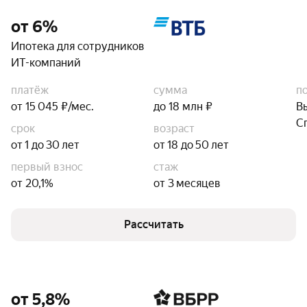
от 6%
Ипотека для сотрудников
ИТ-компаний
платёж
сумма
п
от 15 045 ₽/мес.
до 18 млн ₽
В
С
срок
возраст
от 1 до 30 лет
от 18 до 50 лет
первый взнос
стаж
от 20,1%
от 3 месяцев
Рассчитать
от 5,8%