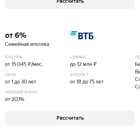
Рассчитать
от 6%
Семейная ипотека
платёж
сумма
п
от 15 045 ₽/мес.
до 12 млн ₽
Б
В
срок
возраст
С
от 1 до 30 лет
от 18 до 75 лет
С
первый взнос
от 20,1%
Рассчитать