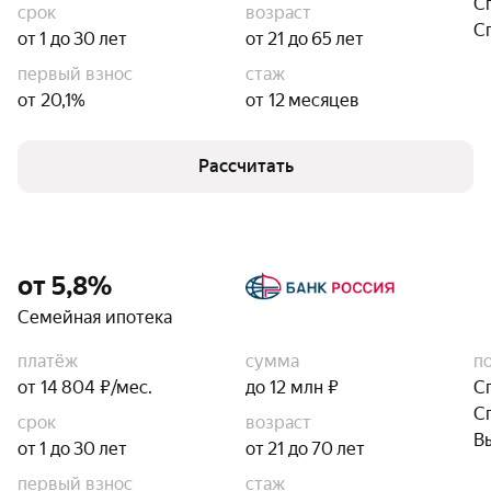
С
срок
возраст
С
от 1 до 30 лет
от 21 до 65 лет
первый взнос
стаж
от 20,1%
от 12 месяцев
Рассчитать
от 5,8%
Семейная ипотека
платёж
сумма
п
от 14 804 ₽/мес.
до 12 млн ₽
С
С
срок
возраст
В
от 1 до 30 лет
от 21 до 70 лет
первый взнос
стаж