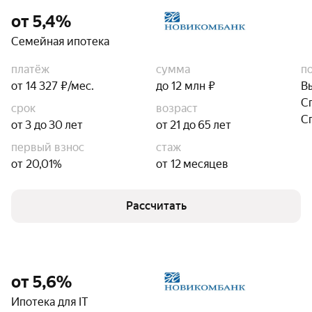
от 5,4%
Семейная ипотека
платёж
сумма
п
от 14 327 ₽/мес.
до 12 млн ₽
В
С
срок
возраст
С
от 3 до 30 лет
от 21 до 65 лет
первый взнос
стаж
от 20,01%
от 12 месяцев
Рассчитать
от 5,6%
Ипотека для IT