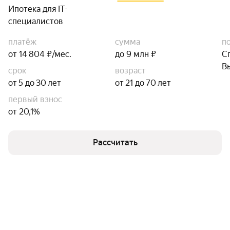
Ипотека для IT-
специалистов
платёж
сумма
п
от 14 804 ₽/мес.
до 9 млн ₽
С
В
срок
возраст
от 5 до 30 лет
от 21 до 70 лет
первый взнос
от 20,1%
Рассчитать