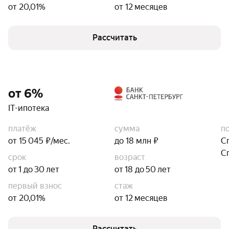
от 20,01%
от 12 месяцев
Рассчитать
от 6%
IT-ипотека
платёж
сумма
п
от 15 045 ₽/мес.
до 18 млн ₽
С
С
срок
возраст
от 1 до 30 лет
от 18 до 50 лет
первый взнос
стаж
от 20,01%
от 12 месяцев
Рассчитать