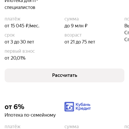
Ипотека для IT-
специалистов
платёж
сумма
п
от 15 045 ₽/мес.
до 9 млн ₽
В
С
срок
возраст
С
от 3 до 30 лет
от 21 до 75 лет
первый взнос
от 20,01%
Рассчитать
от 6%
Ипотека по-семейному
платёж
сумма
п