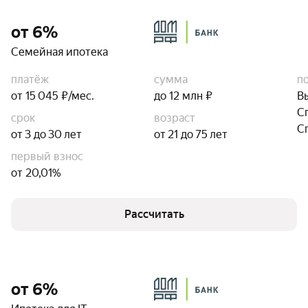
от 6%
Семейная ипотека
платёж
сумма
п
от 15 045 ₽/мес.
до 12 млн ₽
В
С
срок
возраст
С
от 3 до 30 лет
от 21 до 75 лет
первый взнос
от 20,01%
Рассчитать
от 6%