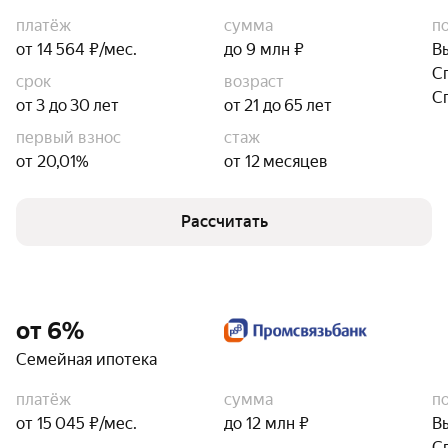
платёж
сумма
п
от 14 564 ₽/мес.
до 9 млн ₽
В
С
срок
возраст
С
от 3 до 30 лет
от 21 до 65 лет
первый взнос
стаж
от 20,01%
от 12 месяцев
Рассчитать
от 6%
Семейная ипотека
платёж
сумма
п
от 15 045 ₽/мес.
до 12 млн ₽
В
С