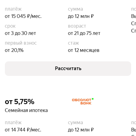
платёж
сумма
п
от 15 045 ₽/мес.
до 12 млн ₽
В
С
срок
возраст
С
от 3 до 30 лет
от 21 до 75 лет
первый взнос
стаж
от 20,1%
от 12 месяцев
Рассчитать
от 5,75%
Семейная ипотека
платёж
сумма
п
от 14 744 ₽/мес.
до 12 млн ₽
В