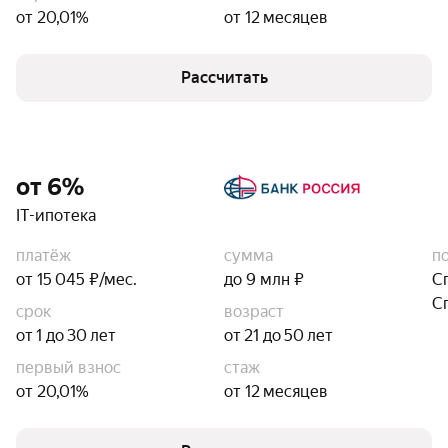
от 20,01%
от 12 месяцев
Рассчитать
от 6%
IT-ипотека
платёж
сумма
п
от 15 045 ₽/мес.
до 9 млн ₽
С
С
срок
возраст
от 1 до 30 лет
от 21 до 50 лет
первый взнос
стаж
от 20,01%
от 12 месяцев