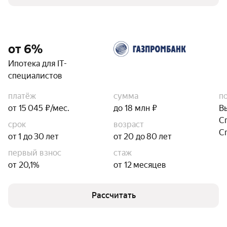
от 6%
Ипотека для IT-
специалистов
платёж
сумма
п
от 15 045 ₽/мес.
до 18 млн ₽
В
С
срок
возраст
С
от 1 до 30 лет
от 20 до 80 лет
первый взнос
стаж
от 20,1%
от 12 месяцев
Рассчитать