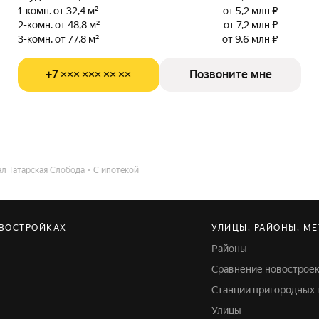
1-комн. от 32,4 м²
от 5,2 млн ₽
2-комн. от 48,8 м²
от 7,2 млн ₽
3-комн. от 77,8 м²
от 9,6 млн ₽
+7 ××× ××× ×× ××
Позвоните мне
ал Татарская Слобода
С ипотекой
ОВОСТРОЙКАХ
УЛИЦЫ, РАЙОНЫ, МЕ
Районы
Сравнение новострое
Станции пригородных
Улицы