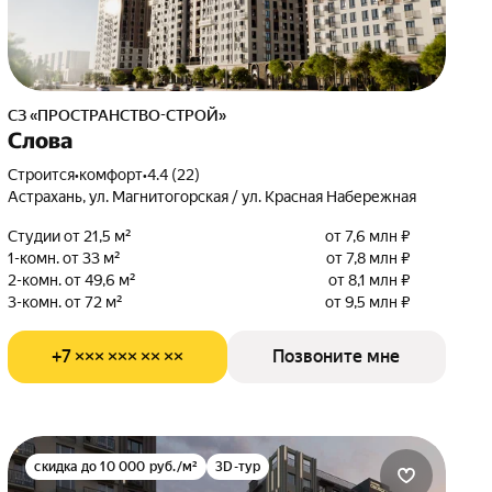
СЗ «ПРОСТРАНСТВО-СТРОЙ»
Слова
Строится
•
комфорт
•
4.4 (22)
Астрахань, ул. Магнитогорская / ул. Красная Набережная
Студии от 21,5 м²
от 7,6 млн ₽
1-комн. от 33 м²
от 7,8 млн ₽
2-комн. от 49,6 м²
от 8,1 млн ₽
3-комн. от 72 м²
от 9,5 млн ₽
+7 ××× ××× ×× ××
Позвоните мне
скидка до 10 000 руб./м²
3D-тур