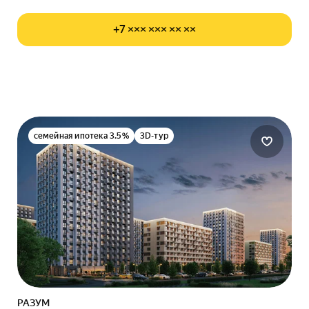
+7 ××× ××× ×× ××
семейная ипотека 3.5%
3D-тур
РАЗУМ