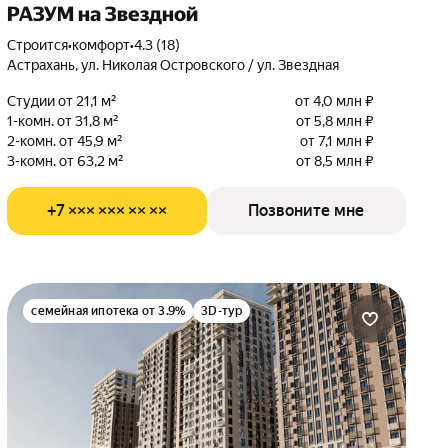
РАЗУМ на Звездной
Строится
•
комфорт
•
4.3 (18)
Астрахань, ул. Николая Островского / ул. Звездная
Студии от 21,1 м²
от 4,0 млн ₽
1-комн. от 31,8 м²
от 5,8 млн ₽
2-комн. от 45,9 м²
от 7,1 млн ₽
3-комн. от 63,2 м²
от 8,5 млн ₽
+7 ××× ××× ×× ××
Позвоните мне
семейная ипотека от 3.9%
3D-тур