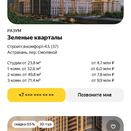
РАЗУМ
Зеленые кварталы
Строится
•
комфорт
•
4.5 (37)
Астрахань, пер. Смоляной
Студии от 23,8 м²
от 4,7 млн ₽
1-комн. от 32,6 м²
от 6,0 млн ₽
2-комн. от 49,8 м²
от 7,8 млн ₽
3-комн. от 71,4 м²
от 9,9 млн ₽
+7 ××× ××× ×× ××
Позвоните мне
скидка 0.5%
3D-тур