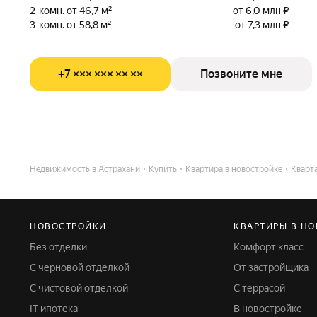
2-комн. от 46,7 м²
от 6,0 млн ₽
3-комн. от 58,8 м²
от 7,3 млн ₽
+7 ××× ××× ×× ××
Позвоните мне
Недвижимость в Астрахани
Купить
Квартира в новостройке
Кварт
НОВОСТРОЙКИ
КВАРТИРЫ В Н
Без отделки
Комфорт класс
С черновой отделкой
От застройщика
С чистовой отделкой
С террасой
IT ипотека
В новостройке