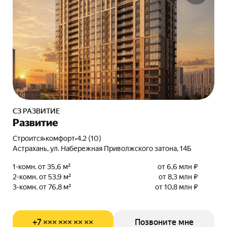
СЗ РАЗВИТИЕ
Развитие
Строится
•
комфорт
•
4.2 (10)
Астрахань, ул. Набережная Приволжского затона, 14Б
1-комн. от 35,6 м²
от 6,6 млн ₽
2-комн. от 53,9 м²
от 8,3 млн ₽
3-комн. от 76,8 м²
от 10,8 млн ₽
+7 ××× ××× ×× ××
Позвоните мне