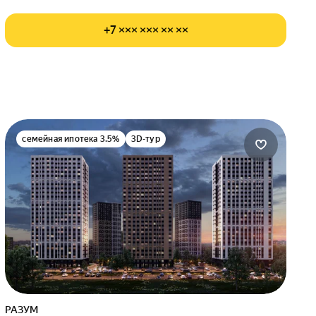
+7 ××× ××× ×× ××
семейная ипотека 3.5%
3D-тур
РАЗУМ