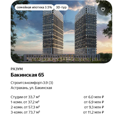
семейная ипотека 3.5%
3D-тур
РАЗУМ
Бакинская 65
Строится
•
комфорт
•
3.9 (3)
Астрахань, ул. Бакинская
Студии от 33,7 м²
от 6,0 млн ₽
1-комн. от 37,2 м²
от 6,9 млн ₽
2-комн. от 57,3 м²
от 9,3 млн ₽
3-комн. от 73,7 м²
от 11,2 млн ₽