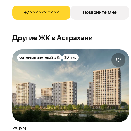
+7 ××× ××× ×× ××
Позвоните мне
Другие ЖК в Астрахани
семейная ипотека 3.5%
3D-тур
РАЗУМ