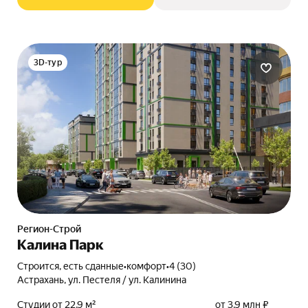
3D-тур
Регион-Строй
Калина Парк
Строится, есть сданные
•
комфорт
•
4 (30)
Астрахань, ул. Пестеля / ул. Калинина
Студии от 22,9 м²
от 3,9 млн ₽