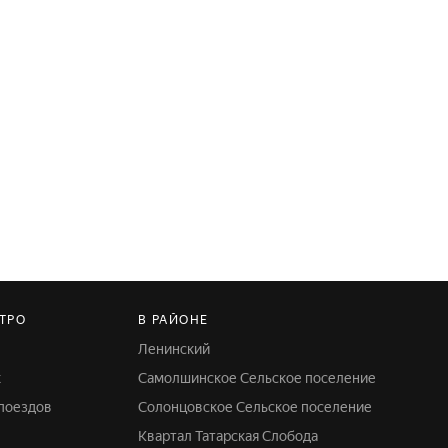
ТРО
В РАЙОНЕ
Ленинский
к
Самолшинское Сельское поселение
 поездов
Солонцовское Сельское поселение
Квартал Татарская Слобода