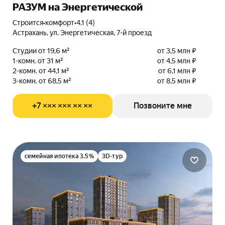
РАЗУМ на Энергетической
Строится
•
комфорт
•
4.1 (4)
Астрахань, ул. Энергетическая, 7-й проезд
Студии от 19,6 м²
от 3,5 млн ₽
1-комн. от 31 м²
от 4,5 млн ₽
2-комн. от 44,1 м²
от 6,1 млн ₽
3-комн. от 68,5 м²
от 8,5 млн ₽
+7 ××× ××× ×× ××
Позвоните мне
семейная ипотека 3.5%
3D-тур