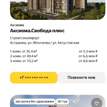
Аксиома
Аксиома.Свобода плюс
Строится
•
комфорт
Астрахань, ул. Яблочкова / ул. Августовская
1-комн. от 35,4 м²
от 5,3 млн ₽
2-комн. от 49,4 м²
от 6,6 млн ₽
3-комн. от 70,2 м²
от 8,6 млн ₽
+7 ××× ××× ×× ××
Позвоните мне
рассрочка без удорожания
3D-тур