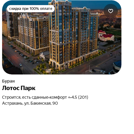
скидка при 100% оплате
Буран
Лотос Парк
Строится, есть сданные
•
комфорт +
•
4.5 (201)
Астрахань, ул. Бакинская, 90