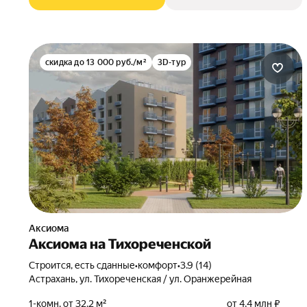
скидка до 13 000 руб./м²
3D-тур
Аксиома
Аксиома на Тихореченской
Строится, есть сданные
•
комфорт
•
3.9 (14)
Астрахань, ул. Тихореченская / ул. Оранжерейная
1-комн. от 32,2 м²
от 4,4 млн ₽