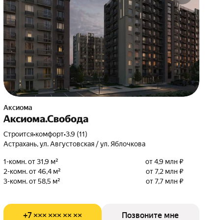
Аксиома
Аксиома.Свобода
Строится
•
комфорт
•
3.9 (11)
Астрахань, ул. Августовская / ул. Яблочкова
1-комн. от 31,9 м²
от 4,9 млн ₽
2-комн. от 46,4 м²
от 7,2 млн ₽
3-комн. от 58,5 м²
от 7,7 млн ₽
+7 ××× ××× ×× ××
Позвоните мне