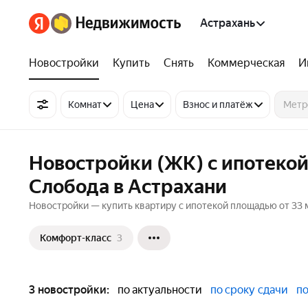
Астрахань
Новостройки
Купить
Снять
Коммерческая
И
Комнат
Цена
Взнос и платёж
Новостройки (ЖК) с ипотекой
Слобода в Астрахани
Новостройки — купить квартиру с ипотекой площадью от 33 м²
Комфорт-класс
3
3 новостройки:
по актуальности
по сроку сдачи
по