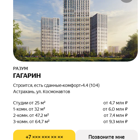
РАЗУМ
ГАГАРИН
Строится, есть сданные
•
комфорт
•
4.4 (104)
Астрахань, ул. Космонавтов
Студии от 25 м²
от 4,7 млн ₽
1-комн. от 32 м²
от 6,0 млн ₽
2-комн. от 47,2 м²
от 7,4 млн ₽
3-комн. от 64,7 м²
от 9,3 млн ₽
+7 ××× ××× ×× ××
Позвоните мне