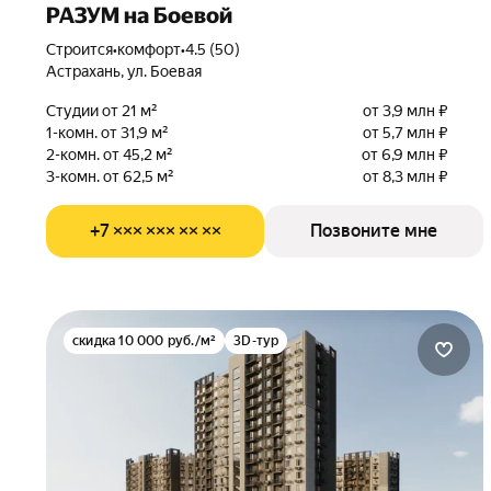
РАЗУМ на Боевой
Строится
•
комфорт
•
4.5 (50)
Астрахань, ул. Боевая
Студии от 21 м²
от 3,9 млн ₽
1-комн. от 31,9 м²
от 5,7 млн ₽
2-комн. от 45,2 м²
от 6,9 млн ₽
3-комн. от 62,5 м²
от 8,3 млн ₽
+7 ××× ××× ×× ××
Позвоните мне
скидка 10 000 руб./м²
3D-тур