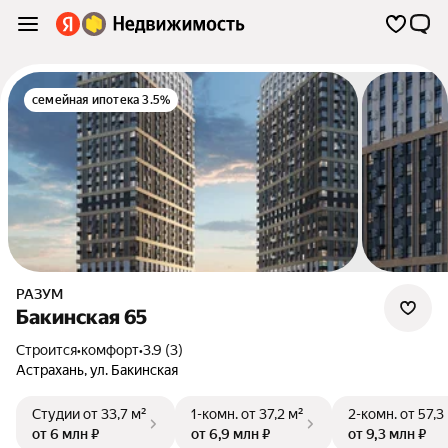
семейная ипотека 3.5%
РАЗУМ
Бакинская 65
Строится
•
комфорт
•
3.9 (3)
Астрахань
,
ул. Бакинская
Студии
от 33,7 м²
1-комн.
от 37,2 м²
2-комн.
от 57,3
от 6 млн ₽
от 6,9 млн ₽
от 9,3 млн ₽