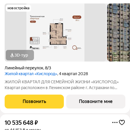
новостройка
3D-тур
Линейный переулок
,
8/3
Жилой квартал «Кислород»
, 4 квартал 2028
ЖИЛОЙ КВАРТАЛ ДЛЯ СЕМЕЙНОЙ ЖИЗНИ «КИСЛОРОД»
Квартал расположен в Ленинском районе г. Астрахани по
адресу: 1-й Линейный переулок, 8. Первая очередь
«Кислорода» сдается в III квартале 2026 года. Масштаб
Позвонить
Позвоните мне
проекта можно оценить уже сейчас в отделе продаж,
10 535 648
₽