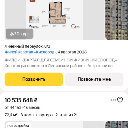
3D-тур
Линейный переулок
,
8/3
Жилой квартал «Кислород»
, 4 квартал 2028
ЖИЛОЙ КВАРТАЛ ДЛЯ СЕМЕЙНОЙ ЖИЗНИ «КИСЛОРОД»
Квартал расположен в Ленинском районе г. Астрахани по
адресу: 1-й Линейный переулок, 8. Первая очередь
«Кислорода» сдается в III квартале 2026 года. Масштаб
Позвонить
Позвоните мне
проекта можно оценить уже сейчас в отделе продаж,
10 535 648
₽
от 44 153 ₽ в месяц
72,4 м²
3-комн. квартира
2 этаж из 21
новостройка