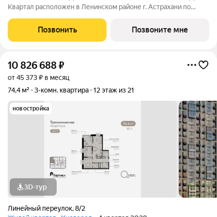
Квартал расположен в Ленинском районе г. Астрахани по
адресу: 1-й Линейный переулок, 8. Первая очередь
«Кислорода» сдается в III квартале 2026 года. Масштаб
Позвонить
Позвоните мне
проекта можно оценить уже сейчас в отделе продаж,
10 826 688
₽
от 45 373 ₽ в месяц
74,4 м²
3-комн. квартира
12 этаж из 21
новостройка
3D-тур
Линейный переулок
,
8/2