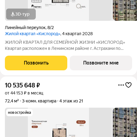
3D-тур
Линейный переулок
,
8/2
Жилой квартал «Кислород»
, 4 квартал 2028
ЖИЛОЙ КВАРТАЛ ДЛЯ СЕМЕЙНОЙ ЖИЗНИ «КИСЛОРОД»
Квартал расположен в Ленинском районе г. Астрахани по
адресу: 1-й Линейный переулок, 8. Первая очередь
«Кислорода» сдается в III квартале 2026 года. Масштаб
Позвонить
Позвоните мне
проекта можно оценить уже сейчас в отделе продаж,
10 535 648
₽
от 44 153 ₽ в месяц
72,4 м²
3-комн. квартира
4 этаж из 21
новостройка