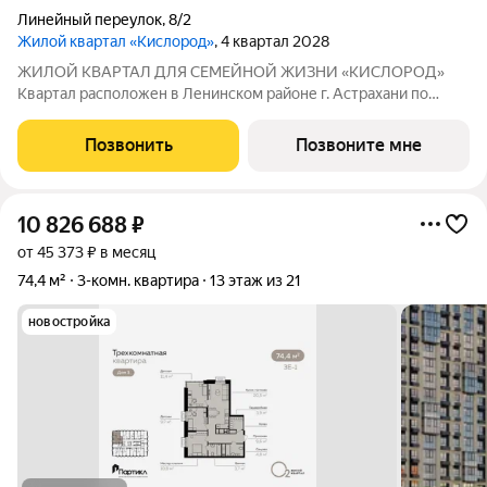
Линейный переулок
,
8/2
Жилой квартал «Кислород»
, 4 квартал 2028
ЖИЛОЙ КВАРТАЛ ДЛЯ СЕМЕЙНОЙ ЖИЗНИ «КИСЛОРОД»
Квартал расположен в Ленинском районе г. Астрахани по
адресу: 1-й Линейный переулок, 8. Первая очередь
«Кислорода» сдается в III квартале 2026 года. Масштаб
Позвонить
Позвоните мне
проекта можно оценить уже сейчас в отделе продаж,
10 826 688
₽
от 45 373 ₽ в месяц
74,4 м²
3-комн. квартира
13 этаж из 21
новостройка