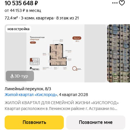
10 535 648
₽
от 44 153 ₽ в месяц
72,4 м²
3-комн. квартира
8 этаж из 21
новостройка
3D-тур
Линейный переулок
,
8/3
Жилой квартал «Кислород»
, 4 квартал 2028
ЖИЛОЙ КВАРТАЛ ДЛЯ СЕМЕЙНОЙ ЖИЗНИ «КИСЛОРОД»
Квартал расположен в Ленинском районе г. Астрахани по
адресу: 1-й Линейный переулок, 8. Первая очередь
«Кислорода» сдается в III квартале 2026 года. Масштаб
Позвонить
Позвоните мне
проекта можно оценить уже сейчас в отделе продаж,