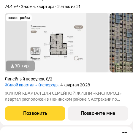
74,4 м²
3-комн. квартира
2 этаж из 21
новостройка
3D-тур
Линейный переулок
,
8/2
Жилой квартал «Кислород»
, 4 квартал 2028
ЖИЛОЙ КВАРТАЛ ДЛЯ СЕМЕЙНОЙ ЖИЗНИ «КИСЛОРОД»
Квартал расположен в Ленинском районе г. Астрахани по
адресу: 1-й Линейный переулок, 8. Первая очередь
«Кислорода» сдается в III квартале 2026 года. Масштаб
Позвонить
Позвоните мне
проекта можно оценить уже сейчас в отделе продаж,