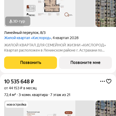
3D-тур
Линейный переулок
,
8/3
Жилой квартал «Кислород»
, 4 квартал 2028
ЖИЛОЙ КВАРТАЛ ДЛЯ СЕМЕЙНОЙ ЖИЗНИ «КИСЛОРОД»
Квартал расположен в Ленинском районе г. Астрахани по
адресу: 1-й Линейный переулок, 8. Первая очередь
«Кислорода» сдается в III квартале 2026 года. Масштаб
Позвонить
Позвоните мне
проекта можно оценить уже сейчас в отделе продаж,
10 535 648
₽
от 44 153 ₽ в месяц
72,4 м²
3-комн. квартира
7 этаж из 21
новостройка