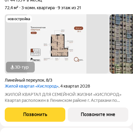
от 44 153 ₽ в месяц
72,4 м²
3-комн. квартира
9 этаж из 21
новостройка
3D-тур
Линейный переулок
,
8/3
Жилой квартал «Кислород»
, 4 квартал 2028
ЖИЛОЙ КВАРТАЛ ДЛЯ СЕМЕЙНОЙ ЖИЗНИ «КИСЛОРОД»
Квартал расположен в Ленинском районе г. Астрахани по
адресу: 1-й Линейный переулок, 8. Первая очередь
«Кислорода» сдается в III квартале 2026 года. Масштаб
Позвонить
Позвоните мне
проекта можно оценить уже сейчас в отделе продаж,