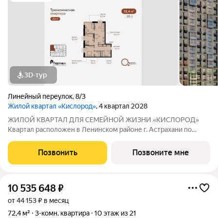
3D-тур
Линейный переулок
,
8/3
Жилой квартал «Кислород»
, 4 квартал 2028
ЖИЛОЙ КВАРТАЛ ДЛЯ СЕМЕЙНОЙ ЖИЗНИ «КИСЛОРОД»
Квартал расположен в Ленинском районе г. Астрахани по
адресу: 1-й Линейный переулок, 8. Первая очередь
«Кислорода» сдается в III квартале 2026 года. Масштаб
Позвонить
Позвоните мне
проекта можно оценить уже сейчас в отделе продаж,
10 535 648
₽
от 44 153 ₽ в месяц
72,4 м²
3-комн. квартира
10 этаж из 21