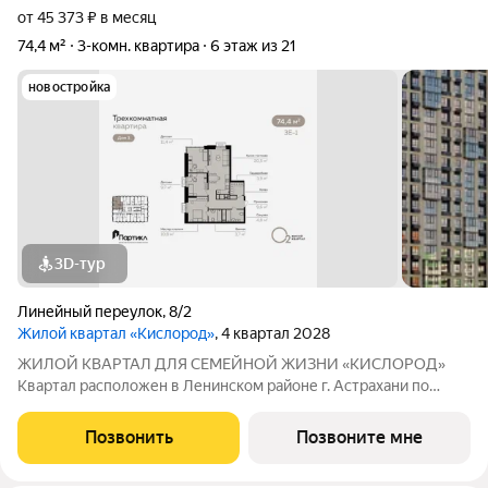
от 45 373 ₽ в месяц
74,4 м²
3-комн. квартира
6 этаж из 21
новостройка
3D-тур
Линейный переулок
,
8/2
Жилой квартал «Кислород»
, 4 квартал 2028
ЖИЛОЙ КВАРТАЛ ДЛЯ СЕМЕЙНОЙ ЖИЗНИ «КИСЛОРОД»
Квартал расположен в Ленинском районе г. Астрахани по
адресу: 1-й Линейный переулок, 8. Первая очередь
«Кислорода» сдается в III квартале 2026 года. Масштаб
Позвонить
Позвоните мне
проекта можно оценить уже сейчас в отделе продаж,