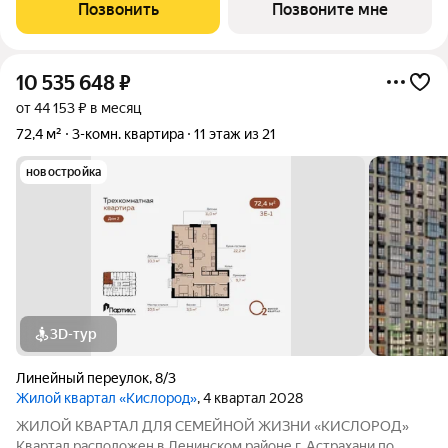
«Кислорода» сдается в III квартале 2026 года. Масштаб
Позвонить
Позвоните мне
проекта можно оценить уже сейчас в отделе продаж,
10 535 648
₽
от 44 153 ₽ в месяц
72,4 м²
3-комн. квартира
11 этаж из 21
новостройка
3D-тур
Линейный переулок
,
8/3
Жилой квартал «Кислород»
, 4 квартал 2028
ЖИЛОЙ КВАРТАЛ ДЛЯ СЕМЕЙНОЙ ЖИЗНИ «КИСЛОРОД»
Квартал расположен в Ленинском районе г. Астрахани по