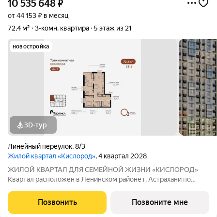
10 535 648
₽
от 44 153 ₽ в месяц
72,4 м²
3-комн. квартира
5 этаж из 21
новостройка
3D-тур
Линейный переулок
,
8/3
Жилой квартал «Кислород»
, 4 квартал 2028
ЖИЛОЙ КВАРТАЛ ДЛЯ СЕМЕЙНОЙ ЖИЗНИ «КИСЛОРОД»
Квартал расположен в Ленинском районе г. Астрахани по
адресу: 1-й Линейный переулок, 8. Первая очередь
«Кислорода» сдается в III квартале 2026 года. Масштаб
Позвонить
Позвоните мне
проекта можно оценить уже сейчас в отделе продаж,