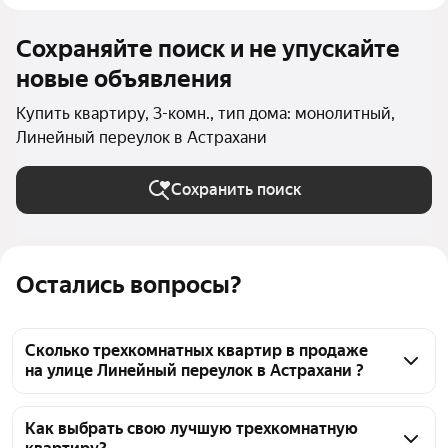
Сохраняйте поиск и не упускайте
новые объявления
Купить квартиру, 3-комн., тип дома: монолитный,
Линейный переулок в Астрахани
Сохранить поиск
Остались вопросы?
Сколько трехкомнатных квартир в продаже
на улице Линейный переулок в Астрахани ?
На Яндекс Недвижимости в продаже на улице 
Линейный переулок в Астрахани 38 трехкомнатных 
Как выбрать свою лучшую трехкомнатную