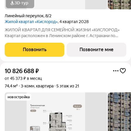
3D-тур
Линейный переулок
,
8/2
Жилой квартал «Кислород»
, 4 квартал 2028
ЖИЛОЙ КВАРТАЛ ДЛЯ СЕМЕЙНОЙ ЖИЗНИ «КИСЛОРОД»
Квартал расположен в Ленинском районе г. Астрахани по
адресу: 1-й Линейный переулок, 8. Первая очередь
«Кислорода» сдается в III квартале 2026 года. Масштаб
Позвонить
Позвоните мне
проекта можно оценить уже сейчас в отделе продаж,
10 826 688
₽
от 45 373 ₽ в месяц
74,4 м²
3-комн. квартира
5 этаж из 21
новостройка