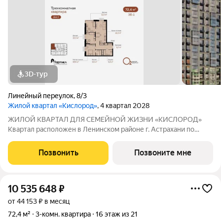
3D-тур
Линейный переулок
,
8/3
Жилой квартал «Кислород»
, 4 квартал 2028
ЖИЛОЙ КВАРТАЛ ДЛЯ СЕМЕЙНОЙ ЖИЗНИ «КИСЛОРОД»
Квартал расположен в Ленинском районе г. Астрахани по
адресу: 1-й Линейный переулок, 8. Первая очередь
«Кислорода» сдается в III квартале 2026 года. Масштаб
Позвонить
Позвоните мне
проекта можно оценить уже сейчас в отделе продаж,
10 535 648
₽
от 44 153 ₽ в месяц
72,4 м²
3-комн. квартира
16 этаж из 21