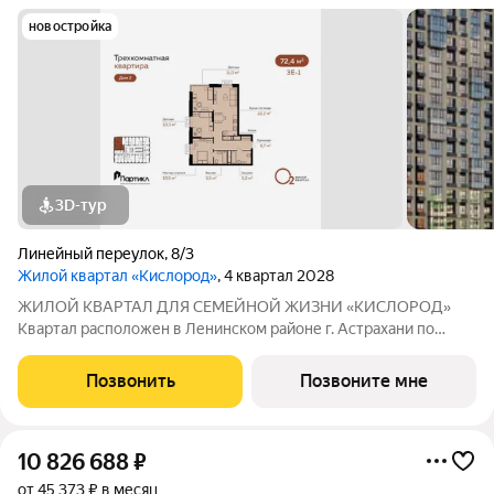
новостройка
3D-тур
Линейный переулок
,
8/3
Жилой квартал «Кислород»
, 4 квартал 2028
ЖИЛОЙ КВАРТАЛ ДЛЯ СЕМЕЙНОЙ ЖИЗНИ «КИСЛОРОД»
Квартал расположен в Ленинском районе г. Астрахани по
адресу: 1-й Линейный переулок, 8. Первая очередь
«Кислорода» сдается в III квартале 2026 года. Масштаб
Позвонить
Позвоните мне
проекта можно оценить уже сейчас в отделе продаж,
10 826 688
₽
от 45 373 ₽ в месяц