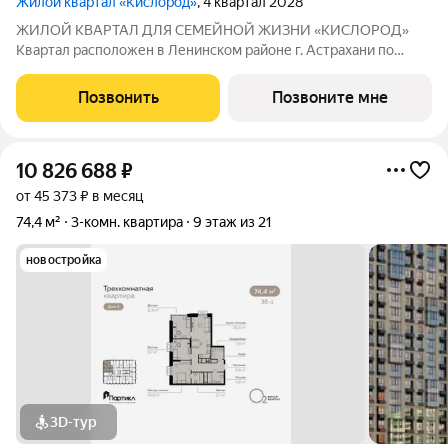
Жилой квартал «Кислород»
, 4 квартал 2028
ЖИЛОЙ КВАРТАЛ ДЛЯ СЕМЕЙНОЙ ЖИЗНИ «КИСЛОРОД»
Квартал расположен в Ленинском районе г. Астрахани по
адресу: 1-й Линейный переулок, 8. Первая очередь
«Кислорода» сдается в III квартале 2026 года. Масштаб
Позвонить
Позвоните мне
проекта можно оценить уже сейчас в отделе продаж,
10 826 688
₽
от 45 373 ₽ в месяц
74,4 м²
3-комн. квартира
9 этаж из 21
новостройка
3D-тур