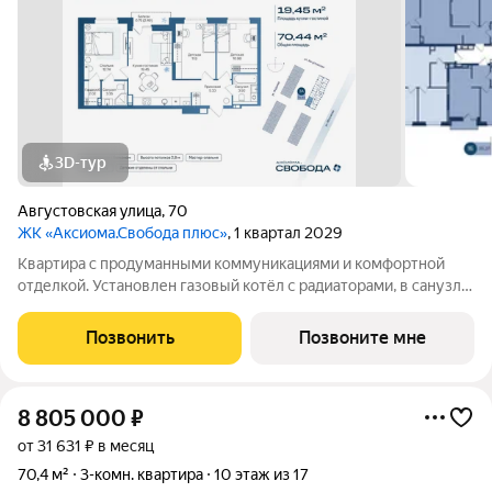
3D-тур
Августовская улица
,
70
ЖК «Аксиома.Свобода плюс»
, 1 квартал 2029
Квартира с продуманными коммуникациями и комфортной
отделкой. Установлен газовый котёл с радиаторами, в санузле
и зоне у входа тёплый пол. Выполнена скрытая
электропроводка с розетками и выключателями. Проведены
Позвонить
Позвоните мне
системы холодного и горячего
8 805 000
₽
от 31 631 ₽ в месяц
70,4 м²
3-комн. квартира
10 этаж из 17