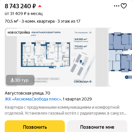
8 743 240
₽
от 31 409 ₽ в месяц
70,5 м²
3-комн. квартира
3 этаж из 17
новостройка
3D-тур
Августовская улица
,
70
ЖК «Аксиома.Свобода плюс»
, 1 квартал 2029
Квартира с продуманными коммуникациями и комфортной
отделкой. Установлен газовый котёл с радиаторами, в санузле
и зоне у входа тёплый пол. Выполнена скрытая
электропроводка с розетками и выключателями. Проведены
Позвонить
Позвоните мне
системы холодного и горячего