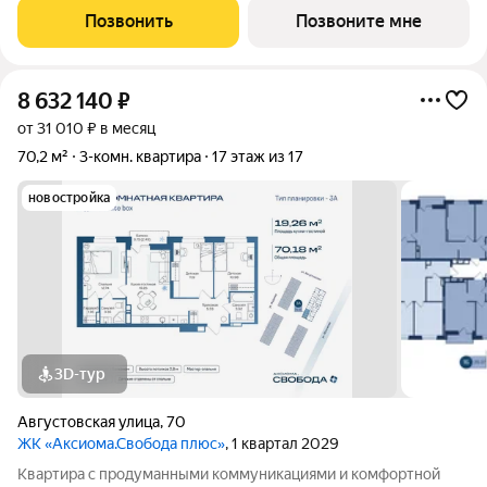
электропроводка с розетками и выключателями. Проведены
Позвонить
Позвоните мне
системы холодного и горячего
8 632 140
₽
от 31 010 ₽ в месяц
70,2 м²
3-комн. квартира
17 этаж из 17
новостройка
3D-тур
Августовская улица
,
70
ЖК «Аксиома.Свобода плюс»
, 1 квартал 2029
Квартира с продуманными коммуникациями и комфортной