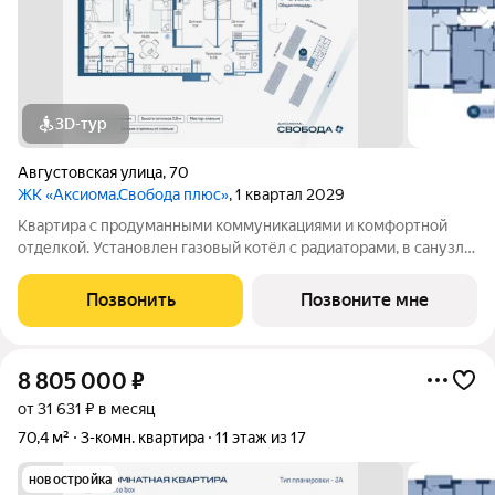
3D-тур
Августовская улица
,
70
ЖК «Аксиома.Свобода плюс»
, 1 квартал 2029
Квартира с продуманными коммуникациями и комфортной
отделкой. Установлен газовый котёл с радиаторами, в санузле
и зоне у входа тёплый пол. Выполнена скрытая
электропроводка с розетками и выключателями. Проведены
Позвонить
Позвоните мне
системы холодного и горячего
8 805 000
₽
от 31 631 ₽ в месяц
70,4 м²
3-комн. квартира
11 этаж из 17
новостройка