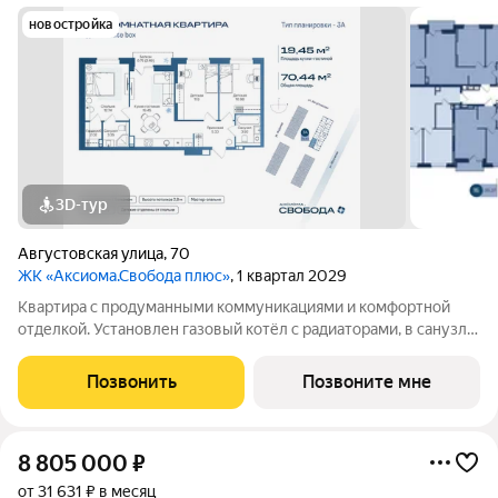
новостройка
3D-тур
Августовская улица
,
70
ЖК «Аксиома.Свобода плюс»
, 1 квартал 2029
Квартира с продуманными коммуникациями и комфортной
отделкой. Установлен газовый котёл с радиаторами, в санузле
и зоне у входа тёплый пол. Выполнена скрытая
электропроводка с розетками и выключателями. Проведены
Позвонить
Позвоните мне
системы холодного и горячего
8 805 000
₽
от 31 631 ₽ в месяц