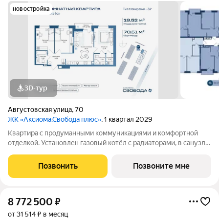
новостройка
3D-тур
Августовская улица
,
70
ЖК «Аксиома.Свобода плюс»
, 1 квартал 2029
Квартира с продуманными коммуникациями и комфортной
отделкой. Установлен газовый котёл с радиаторами, в санузле
и зоне у входа тёплый пол. Выполнена скрытая
электропроводка с розетками и выключателями. Проведены
Позвонить
Позвоните мне
системы холодного и горячего
8 772 500
₽
от 31 514 ₽ в месяц