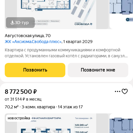
3D-тур
Августовская улица
,
70
ЖК «Аксиома.Свобода плюс»
, 1 квартал 2029
Квартира с продуманными коммуникациями и комфортной
отделкой. Установлен газовый котёл с радиаторами, в санузле
и зоне у входа тёплый пол. Выполнена скрытая
электропроводка с розетками и выключателями. Проведены
Позвонить
Позвоните мне
системы холодного и горячего
8 772 500
₽
от 31 514 ₽ в месяц
70,2 м²
3-комн. квартира
14 этаж из 17
новостройка