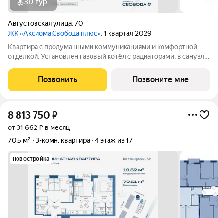
3D-тур
Августовская улица
,
70
ЖК «Аксиома.Свобода плюс»
, 1 квартал 2029
Квартира с продуманными коммуникациями и комфортной
отделкой. Установлен газовый котёл с радиаторами, в санузле
и зоне у входа тёплый пол. Выполнена скрытая
электропроводка с розетками и выключателями. Проведены
Позвонить
Позвоните мне
системы холодного и горячего
8 813 750
₽
от 31 662 ₽ в месяц
70,5 м²
3-комн. квартира
4 этаж из 17
новостройка