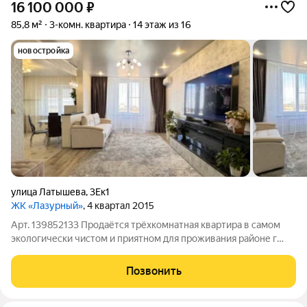
16 100 000
₽
85,8 м²
3-комн. квартира
14 этаж из 16
новостройка
улица Латышева
,
3Ек1
ЖК «Лазурный»
, 4 квартал 2015
Арт. 139852133 Продаётся трёхкомнатная квартира в самом
экологически чистом и приятном для проживания районе г
Астрахань по адресу: ул. Латышева 3е кор1 Простор, статус и
комфорт: 3-комнатная квартира с дизайнерским ремонтом от
Позвонить
собственника Продается