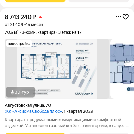
8 743 240
₽
от 31 409 ₽ в месяц
70,5 м²
3-комн. квартира
3 этаж из 17
новостройка
3D-тур
Августовская улица
,
70
ЖК «Аксиома.Свобода плюс»
, 1 квартал 2029
Квартира с продуманными коммуникациями и комфортной
отделкой. Установлен газовый котёл с радиаторами, в санузле
и зоне у входа тёплый пол. Выполнена скрытая