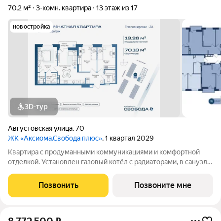
70,2 м²
3-комн. квартира
13 этаж из 17
новостройка
3D-тур
Августовская улица
,
70
ЖК «Аксиома.Свобода плюс»
, 1 квартал 2029
Квартира с продуманными коммуникациями и комфортной
отделкой. Установлен газовый котёл с радиаторами, в санузле
и зоне у входа тёплый пол. Выполнена скрытая
электропроводка с розетками и выключателями. Проведены
Позвонить
Позвоните мне
системы холодного и горячего