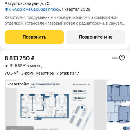
Августовская улица
,
70
ЖК «Аксиома.Свобода плюс»
, 1 квартал 2029
Квартира с продуманными коммуникациями и комфортной
отделкой. Установлен газовый котёл с радиаторами, в санузле
и зоне у входа тёплый пол. Выполнена скрытая
электропроводка с розетками и выключателями. Проведены
Позвонить
Позвоните мне
системы холодного и горячего
8 813 750
₽
от 31 662 ₽ в месяц
70,5 м²
3-комн. квартира
7 этаж из 17
новостройка