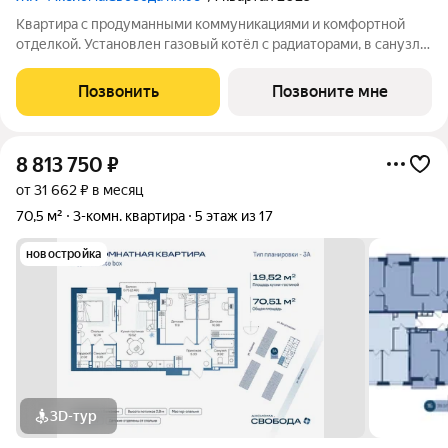
Квартира с продуманными коммуникациями и комфортной
отделкой. Установлен газовый котёл с радиаторами, в санузле
и зоне у входа тёплый пол. Выполнена скрытая
электропроводка с розетками и выключателями. Проведены
Позвонить
Позвоните мне
системы холодного и горячего
8 813 750
₽
от 31 662 ₽ в месяц
70,5 м²
3-комн. квартира
5 этаж из 17
новостройка
3D-тур