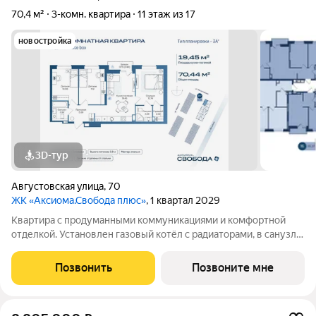
70,4 м²
3-комн. квартира
11 этаж из 17
новостройка
3D-тур
Августовская улица
,
70
ЖК «Аксиома.Свобода плюс»
, 1 квартал 2029
Квартира с продуманными коммуникациями и комфортной
отделкой. Установлен газовый котёл с радиаторами, в санузле
и зоне у входа тёплый пол. Выполнена скрытая
электропроводка с розетками и выключателями. Проведены
Позвонить
Позвоните мне
системы холодного и горячего