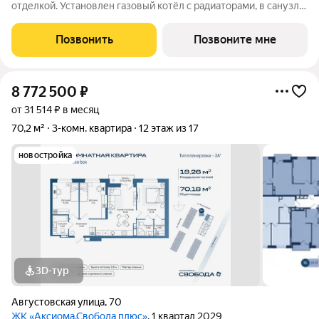
отделкой. Установлен газовый котёл с радиаторами, в санузле
и зоне у входа тёплый пол. Выполнена скрытая
электропроводка с розетками и выключателями. Проведены
Позвонить
Позвоните мне
системы холодного и горячего
8 772 500
₽
от 31 514 ₽ в месяц
70,2 м²
3-комн. квартира
12 этаж из 17
новостройка
3D-тур
Августовская улица
,
70
ЖК «Аксиома.Свобода плюс»
, 1 квартал 2029