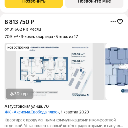
Позвонить
Позвоните мне
системы холодного и горячего
8 813 750
₽
от 31 662 ₽ в месяц
70,5 м²
3-комн. квартира
5 этаж из 17
новостройка
3D-тур
Августовская улица
,
70
ЖК «Аксиома.Свобода плюс»
, 1 квартал 2029
Квартира с продуманными коммуникациями и комфортной
отделкой. Установлен газовый котёл с радиаторами, в санузле