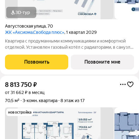
3D-тур
Августовская улица
,
70
ЖК «Аксиома.Свобода плюс»
, 1 квартал 2029
Квартира с продуманными коммуникациями и комфортной
отделкой. Установлен газовый котёл с радиаторами, в санузле
и зоне у входа тёплый пол. Выполнена скрытая
электропроводка с розетками и выключателями. Проведены
Позвонить
Позвоните мне
системы холодного и горячего
8 813 750
₽
от 31 662 ₽ в месяц
70,5 м²
3-комн. квартира
8 этаж из 17
новостройка