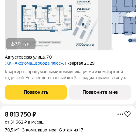
3D-тур
Августовская улица
,
70
ЖК «Аксиома.Свобода плюс»
, 1 квартал 2029
Квартира с продуманными коммуникациями и комфортной
отделкой. Установлен газовый котёл с радиаторами, в санузле
и зоне у входа тёплый пол. Выполнена скрытая
электропроводка с розетками и выключателями. Проведены
Позвонить
Позвоните мне
системы холодного и горячего
8 813 750
₽
от 31 662 ₽ в месяц
70,5 м²
3-комн. квартира
6 этаж из 17