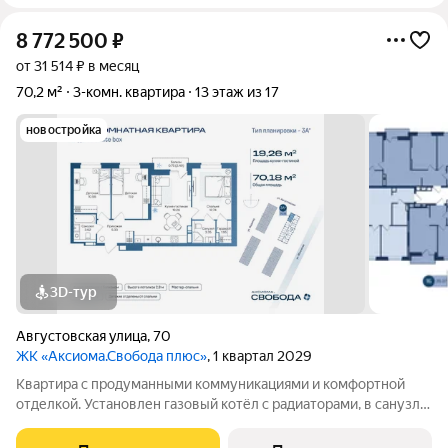
8 772 500
₽
от 31 514 ₽ в месяц
70,2 м²
3-комн. квартира
13 этаж из 17
новостройка
3D-тур
Августовская улица
,
70
ЖК «Аксиома.Свобода плюс»
, 1 квартал 2029
Квартира с продуманными коммуникациями и комфортной
отделкой. Установлен газовый котёл с радиаторами, в санузле
и зоне у входа тёплый пол. Выполнена скрытая
электропроводка с розетками и выключателями. Проведены