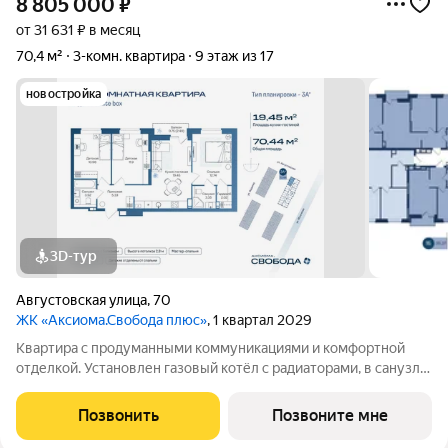
8 805 000
₽
от 31 631 ₽ в месяц
70,4 м²
3-комн. квартира
9 этаж из 17
новостройка
3D-тур
Августовская улица
,
70
ЖК «Аксиома.Свобода плюс»
, 1 квартал 2029
Квартира с продуманными коммуникациями и комфортной
отделкой. Установлен газовый котёл с радиаторами, в санузле
и зоне у входа тёплый пол. Выполнена скрытая
электропроводка с розетками и выключателями. Проведены
Позвонить
Позвоните мне
системы холодного и горячего