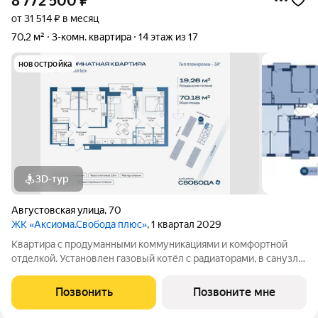
8 772 500
₽
от 31 514 ₽ в месяц
70,2 м²
3-комн. квартира
14 этаж из 17
новостройка
3D-тур
Августовская улица
,
70
ЖК «Аксиома.Свобода плюс»
, 1 квартал 2029
Квартира с продуманными коммуникациями и комфортной
отделкой. Установлен газовый котёл с радиаторами, в санузле
и зоне у входа тёплый пол. Выполнена скрытая
электропроводка с розетками и выключателями. Проведены
Позвонить
Позвоните мне
системы холодного и горячего