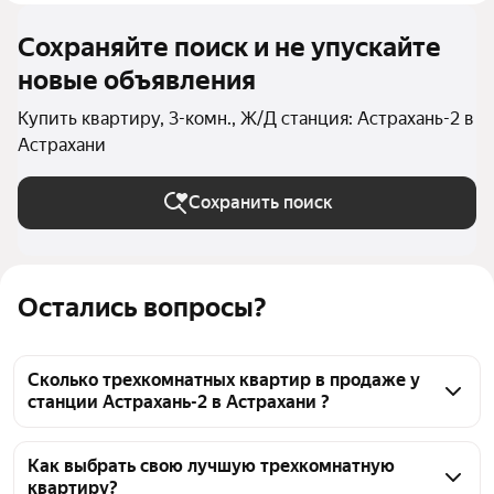
Сохраняйте поиск и не упускайте
новые объявления
Купить квартиру, 3-комн., Ж/Д станция: Астрахань-2 в
Астрахани
Сохранить поиск
Остались вопросы?
Сколько трехкомнатных квартир в продаже у
станции Астрахань-2 в Астрахани ?
На Яндекс Недвижимости в продаже у станции 
Астрахань-2 в Астрахани 29 трехкомнатных 
Как выбрать свою лучшую трехкомнатную
квартиру?
квартир, из них 1 объявление от агентств, 28 