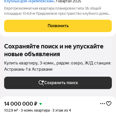
Клубный дом «Кремлёвский»
, 1 квартал 2025
Евротрехкомнатная квартира планировки типа 3Б общей
площадью 104,8 м Придомовое пространство клубного дома
включает в себя: Двухуровневый двор-парк Полуподземный
паркинг на 53 парковочных места Детские площадки Зона
Позвонить
work-out и business lounge
Сохраняйте поиск и не упускайте
новые объявления
Купить квартиру, 3-комн., рядом: озеро, Ж/Д станция:
Астрахань-1 в Астрахани
Сохранить поиск
14 000 000
₽
102,9 м²
3-комн. квартира
3 этаж из 4