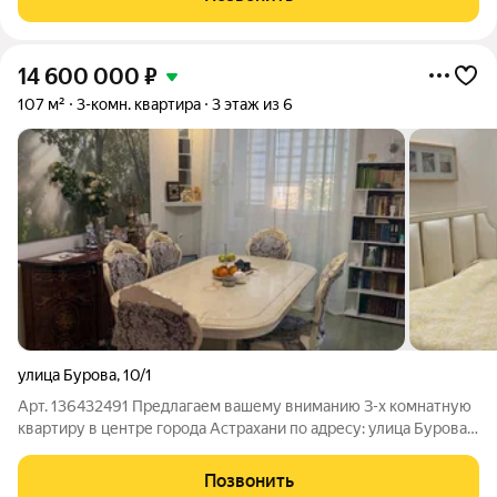
work-out и business lounge
14 600 000
₽
107 м²
3-комн. квартира
3 этаж из 6
улица Бурова
,
10/1
Арт. 136432491 Предлагаем вашему вниманию З-х комнатную
квартиру в центре города Астрахани по адресу: улица Бурова
дом 10 корпус 1. Дом кирпичный 2001 года постройки.
Квартира с дизайнерским ремонтом. Ухоженная территория
Позвонить
Закрытый двор. Во дворе