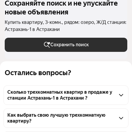
Сохраняйте поиск и не упускайте
новые объявления
Купить квартиру, 3-комн., рядом: озеро, Ж/Д станция:
Астрахань-1 в Астрахани
Сохранить поиск
Остались вопросы?
Сколько трехкомнатных квартир в продаже у
станции Астрахань-1 в Астрахани ?
На Яндекс Недвижимости в продаже у станции 
Астрахань-1 в Астрахани 28 трехкомнатных 
Как выбрать свою лучшую трехкомнатную
квартиру?
квартир, из них 18 объявлений от агентств, 10 
объявлений от застройщиков
Чтобы купить 3-комнатную квартиру рядом с 