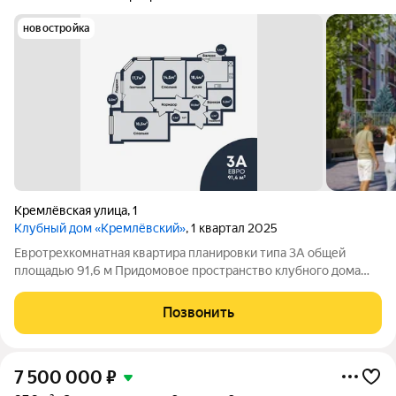
новостройка
Кремлёвская улица
,
1
Клубный дом «Кремлёвский»
, 1 квартал 2025
Евротрехкомнатная квартира планировки типа 3А общей
площадью 91,6 м Придомовое пространство клубного дома
включает в себя: Двухуровневый двор-парк Полуподземный
паркинг на 53 парковочных места Детские площадки Зона
Позвонить
work-out и business lounge
7 500 000
₽