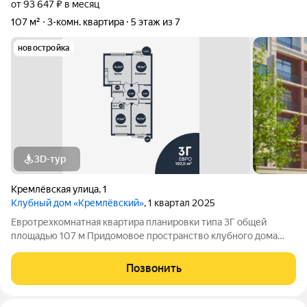
от 93 647 ₽ в месяц
107 м²
3-комн. квартира
5 этаж из 7
новостройка
3D-тур
Кремлёвская улица
,
1
Клубный дом «Кремлёвский»
, 1 квартал 2025
Евротрехкомнатная квартира планировки типа 3Г общей
площадью 107 м Придомовое пространство клубного дома
включает в себя: Двухуровневый двор-парк Полуподземный
паркинг на 53 парковочных места Детские площадки Зона
Позвонить
work-out и business lounge