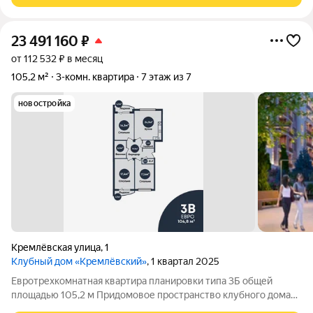
23 491 160
₽
от 112 532 ₽ в месяц
105,2 м²
3-комн. квартира
7 этаж из 7
новостройка
Кремлёвская улица
,
1
Клубный дом «Кремлёвский»
, 1 квартал 2025
Евротрехкомнатная квартира планировки типа 3Б общей
площадью 105,2 м Придомовое пространство клубного дома
включает в себя: Двухуровневый двор-парк Полуподземный