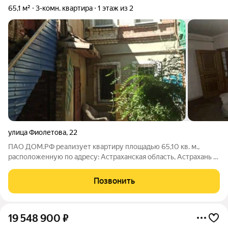
65,1 м²
3-комн. квартира
1 этаж из 2
улица Фиолетова
,
22
ПАО ДОМ.РФ реализует квартиру площадью 65,10 кв. м.,
расположенную по адресу: Астраханская область, Астрахань г.,
Фиолетова,22. Информация об объекте: Один собственник
(юридическое лицо). Кадастровый номер объекта
Позвонить
недвижимости: 30:12:010130:158
19 548 900
₽