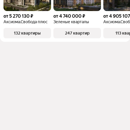
от 5 270 130 ₽
от 4 740 000 ₽
от 4 905 107
Аксиома.Свобода плюс
Зеленые кварталы
Аксиома.Своб
132 квартиры
247 квартир
113 кв