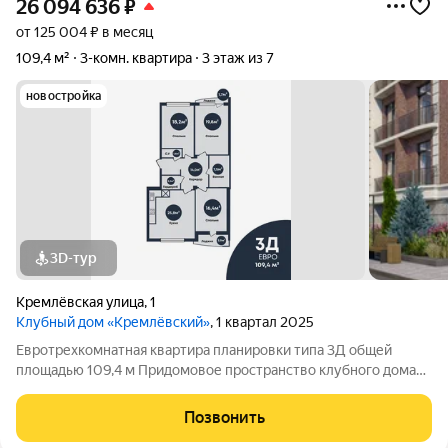
26 094 636
₽
от 125 004 ₽ в месяц
109,4 м²
3-комн. квартира
3 этаж из 7
новостройка
3D-тур
Кремлёвская улица
,
1
Клубный дом «Кремлёвский»
, 1 квартал 2025
Евротрехкомнатная квартира планировки типа 3Д общей
площадью 109,4 м Придомовое пространство клубного дома
включает в себя: Двухуровневый двор-парк Полуподземный
паркинг на 53 парковочных места Детские площадки Зона
Позвонить
work-out и business lounge