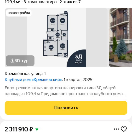
109,4 м²
3-комн. квартира
2 этаж из 7
новостройка
3D-тур
Кремлёвская улица
,
1
Клубный дом «Кремлёвский»
, 1 квартал 2025
Евротрехкомнатная квартира планировки типа 3Д общей
площадью 109,4 м Придомовое пространство клубного дома
включает в себя: Двухуровневый двор-парк Полуподземный
паркинг на 53 парковочных места Детские площадки Зона
Позвонить
work-out и business lounge
2 311 910
₽