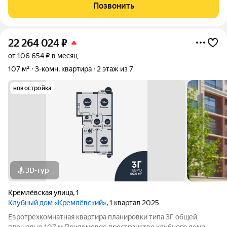
звукоизоляции и прочности этого здания. Просторная
Позвонить
статусная трёхкомнатная
22 264 024
₽
от 106 654 ₽ в месяц
107 м²
3-комн. квартира
2 этаж из 7
новостройка
3D-тур
Кремлёвская улица
,
1
Клубный дом «Кремлёвский»
, 1 квартал 2025
Евротрехкомнатная квартира планировки типа 3Г общей