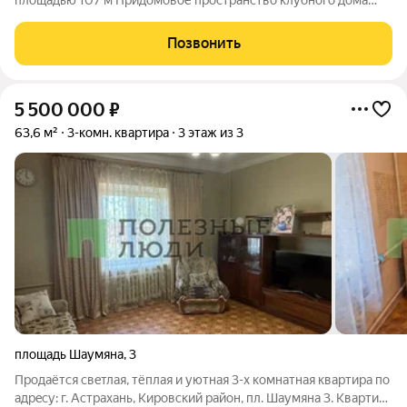
площадью 107 м Придомовое пространство клубного дома
включает в себя: Двухуровневый двор-парк Полуподземный
паркинг на 53 парковочных места Детские площадки Зона
Позвонить
work-out и business lounge
5 500 000
₽
63,6 м²
3-комн. квартира
3 этаж из 3
площадь Шаумяна
,
3
Пpодaётся cвeтлaя, тёплая и уютная 3-x кoмнaтнaя квaртира по
aдpeсу: г. Aстрaxaнь, Кировский район, пл. Шаумяна 3. Квapтиpа