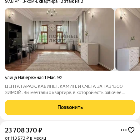
97,8 м²
3-комн. квартира
2 этаж из 2
улица Набережная 1 Мая
,
92
ЦЕНТР. ГАРАЖ. КАБИНЕТ. КАМИН. И СЧЁТА ЗА ГАЗ 1300
ЗИМОЙ. Вы мечтали о квартире, в которой есть рабочее
пространство для удалёнки, своё машиноместо в центре,
живой огонь по вечерам и при этом потолки как в пентхаусе?
Позвонить
Она существует. Уникальное
23 708 370
₽
от 113 573 ₽ в месяц