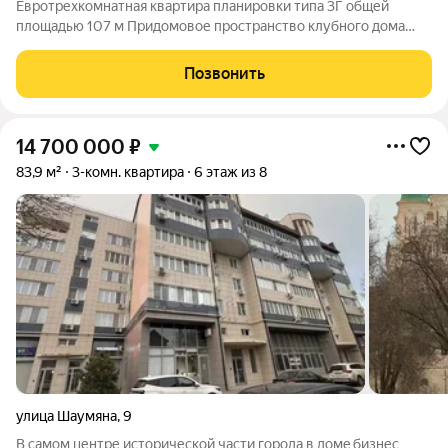
Евротрехкомнатная квартира планировки типа 3Г общей
площадью 107 м Придомовое пространство клубного дома
включает в себя: Двухуровневый двор-парк Полуподземный
паркинг на 53 парковочных места Детские площадки Зона
Позвонить
work-out и business lounge
14 700 000
₽
83,9 м²
3-комн. квартира
6 этаж из 8
улица Шаумяна
,
9
В самом центре исторической части города в домe бизнеc