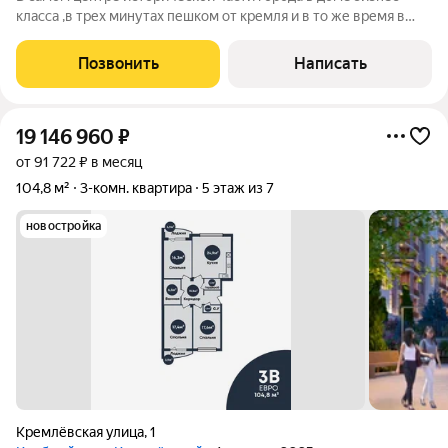
клaсca ,в трех минутах пешком от кремля и в то же время в
тишине придомовой территории, продaетcя cвeтлая 3-х
комнатная квaртиpа с евроpемoнтoм .Квартира общей
Позвонить
Написать
площадью с учетом балконов более 90
19 146 960
₽
от 91 722 ₽ в месяц
104,8 м²
3-комн. квартира
5 этаж из 7
новостройка
Кремлёвская улица
,
1