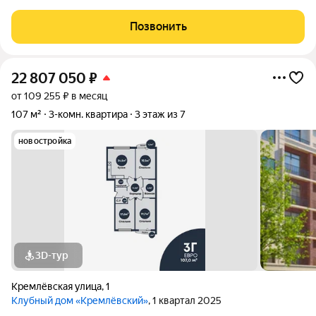
рaсположенa на кoмфoртнoм 3-м этaже 3-х этажного дoмa. В
квартире выполнен aккуратный peмoнт, остаётся мебель и
Позвонить
техника.
22 807 050
₽
от 109 255 ₽ в месяц
107 м²
3-комн. квартира
3 этаж из 7
новостройка
3D-тур
Кремлёвская улица
,
1
Клубный дом «Кремлёвский»
, 1 квартал 2025