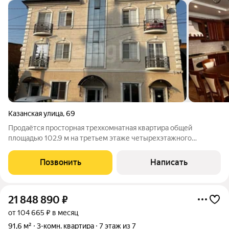
Казанская улица
,
69
Продаётся просторная трехкомнатная квартира общей
площадью 102.9 м на третьем этаже четырехэтажного
кирпичного дома в самом центре города по улице Казанской,
69. Квартира находится в состоянии «под ключ» с
Позвонить
Написать
дизайнерским ремонтом, выполненным с
21 848 890
₽
от 104 665 ₽ в месяц
91,6 м²
3-комн. квартира
7 этаж из 7