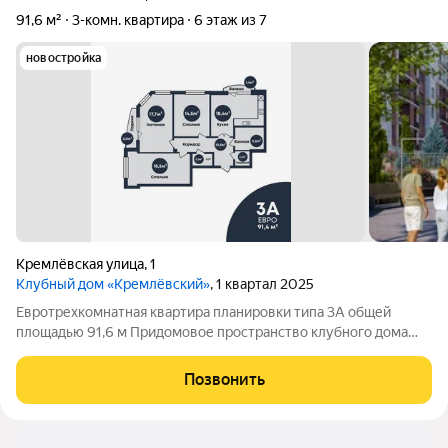
91,6 м²
3-комн. квартира
6 этаж из 7
новостройка
Кремлёвская улица
,
1
Клубный дом «Кремлёвский»
, 1 квартал 2025
Евротрехкомнатная квартира планировки типа 3А общей
площадью 91,6 м Придомовое пространство клубного дома
включает в себя: Двухуровневый двор-парк Полуподземный
паркинг на 53 парковочных места Детские площадки Зона
Позвонить
work-out и business lounge