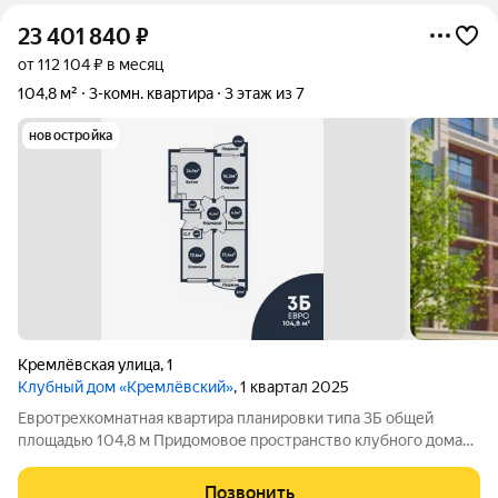
23 401 840
₽
от 112 104 ₽ в месяц
104,8 м²
3-комн. квартира
3 этаж из 7
новостройка
Кремлёвская улица
,
1
Клубный дом «Кремлёвский»
, 1 квартал 2025
Евротрехкомнатная квартира планировки типа 3Б общей
площадью 104,8 м Придомовое пространство клубного дома
включает в себя: Двухуровневый двор-парк Полуподземный
паркинг на 53 парковочных места Детские площадки Зона
Позвонить