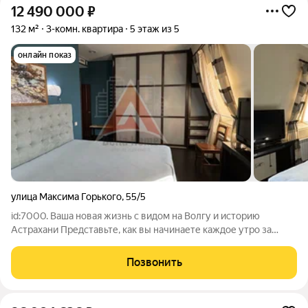
12 490 000
₽
132 м²
3-комн. квартира
5 этаж из 5
онлайн показ
улица Максима Горького
,
55/5
id:7000. Ваша новая жизнь с видом на Волгу и историю
Астрахани Представьте, как вы начинаете каждое утро за
чашкой кофе у панорамных окон, наблюдая за течением
великой Волги и любуясь древними куполами Астрахани... Это
Позвонить
возможно в этой просторной