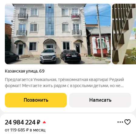
Казанская улица
,
69
Предлагается Уникальная, трёхкомнатная квартира! Редкий
формат! Мечтаете жить рядом с взрослыми детьми, но не
мешать друг другу? Хотите, чтобы внуки росли на глазах, но
при этом сохранялось личное пространство? Это решение
Позвонить
Написать
идеально для Вас!
24 984 224
₽
от 119 685 ₽ в месяц