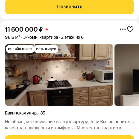
паркинг на 53 парковочных места Детские площадки Зона
Позвонить
work-out и business lounge
11 600 000
₽
96,6 м²
3-комн. квартира
2 этаж из 6
онлайн показ
есть видео
Бакинская улица
,
85
Не обращайте внимание на эту квартиру, если Вы- не ценитель
качества, надёжности и комфорта! Множество квартир в
современных монолитных домах не могут конкурировать по