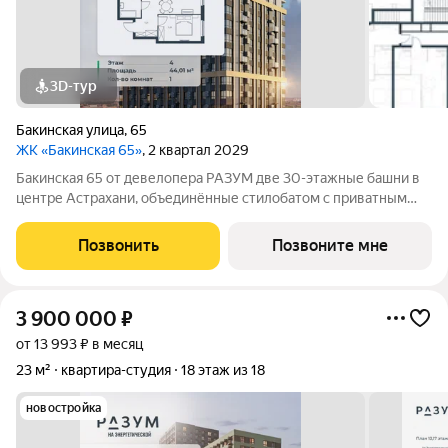
3D-тур
Бакинская улица
,
65
ЖК «Бакинская 65»
, 2 квартал 2029
Бакинская 65 от девелопера РАЗУМ две 30-этажные башни в
центре Астрахани, объединённые стилобатом с приватным
двором-парком и собственной торговой галереей. В пешей
доступности находятся лучшие школы, гимназии и детские
Позвонить
Позвоните мне
сады идеальные условия для
3 900 000
₽
от 13 993 ₽ в месяц
23 м²
квартира-студия
18 этаж из 18
новостройка