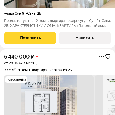
улица Сун Ят-Сена
,
2Б
Продается уютная 2-комн. квартира по адресу: ул. Сун Ят-Сена,
2Б. ХАРАКТЕРИСТИКИ ДОМА, КВАРТИРЫ: Панельный дом
1974 года постройки хрущевской планировки Действительно
хорошие, дружелюбные соседи Предостаточное количество
Позвонить
Написать
парковочных мест, во дворе
6 440 000
₽
от 28 918 ₽ в месяц
33,8 м²
1-комн. квартира
23 этаж из 25
новостройка