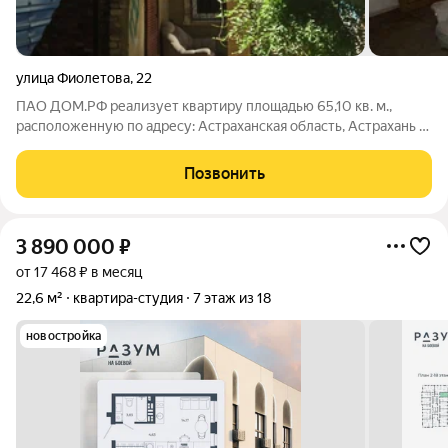
улица Фиолетова
,
22
ПАО ДОМ.РФ реализует квартиру площадью 65,10 кв. м.,
расположенную по адресу: Астраханская область, Астрахань г.,
Фиолетова,22. Информация об объекте: Один собственник
(юридическое лицо). Кадастровый номер объекта
Позвонить
недвижимости: 30:12:010130:158
3 890 000
₽
от 17 468 ₽ в месяц
22,6 м²
квартира-студия
7 этаж из 18
новостройка