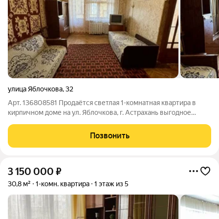
улица Яблочкова
,
32
Арт. 136808581 Продаётся светлая 1-комнатная квартира в
кирпичном доме на ул. Яблочкова, г. Астрахань выгодное
предложение для комфортного проживания или под сдачу.
Чистая прямая продажа: все документы готовы, сделка
Позвонить
пройдет быстро. Возможна
3 150 000
₽
30,8 м²
1-комн. квартира
1 этаж из 5