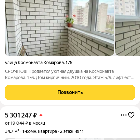
улица Космонавта Комарова
,
176
СРОЧНО!!! Продается уютная двушка на Космонавта
Комарова, 176. Дом кирпичный, 2010 года. Этаж 5/9, лифт есть.
УК «Идеал» нареканий нет, всё работает. Один собственник,
взрослый, без детей и без обременений сделка максимально
Позвонить
прозрачная. Район
5 301 247
₽
от 19 044 ₽ в месяц
34,7 м²
1-комн. квартира
2 этаж из 11