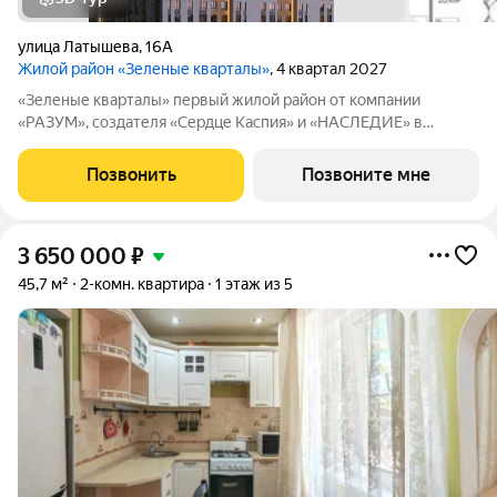
улица Латышева
,
16А
Жилой район «Зеленые кварталы»
, 4 квартал 2027
«Зеленые кварталы» первый жилой район от компании
«РАЗУМ», создателя «Сердце Каспия» и «НАСЛЕДИЕ» в
Астрахани, состоящий из пяти зелёных кварталов,
объединенных общим бульваром. Жилой район расположен в
Позвонить
Позвоните мне
центре университетской жизни Астрахани. Рядом
3 650 000
₽
45,7 м²
2-комн. квартира
1 этаж из 5