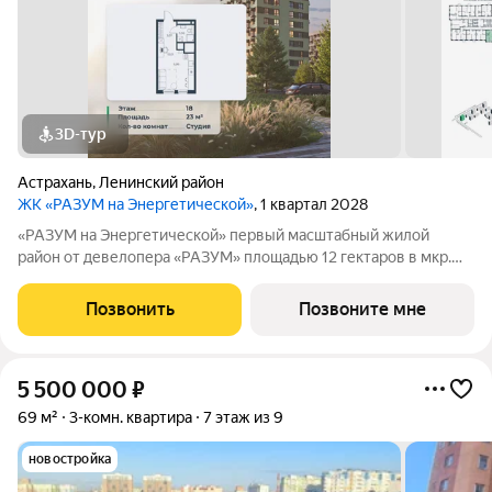
3D-тур
Астрахань
,
Ленинский район
ЖК «РАЗУМ на Энергетической»
, 1 квартал 2028
«РАЗУМ на Энергетической» первый масштабный жилой
район от девелопера «РАЗУМ» площадью 12 гектаров в мкр.
Бабаевского на ул. Энергетическая, созданный по концепции
«город в городе». Это 4 квартала 18 домов от 10 до 18 этажей с
Позвонить
Позвоните мне
собственными школой,
5 500 000
₽
69 м²
3-комн. квартира
7 этаж из 9
новостройка