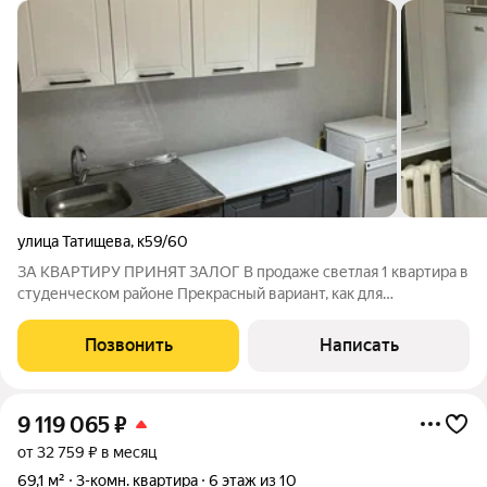
улица Татищева
,
к59/60
ЗА КВАРТИРУ ПРИНЯТ ЗАЛОГ В продаже светлая 1 квартира в
студенческом районе Прекрасный вариант, как для
проживания, так и для инвестиций! ХАРАКТЕРИСТИКА ДОМА,
КВАРТИРЫ Построенный по панельной технологии
Позвонить
Написать
строительства в 1966 г. Открытая парковка
9 119 065
₽
от 32 759 ₽ в месяц
69,1 м²
3-комн. квартира
6 этаж из 10