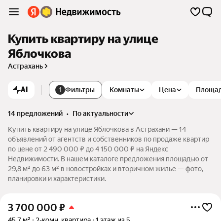
Купить квартиру на улице
Яблочкова
Астрахань
AI
Фильтры
Комнаты
Цена
Площа
1
14 предложений
•
по актуальности
Купить квартиру на улице Яблочкова в Астрахани — 14
объявлений от агентств и собственников по продаже квартир
по цене от 2 490 000 ₽ до 4 150 000 ₽ на Яндекс
Недвижимости. В нашем каталоге предложения площадью от
29,8 м² до 63 м² в новостройках и вторичном жилье — фото,
планировки и характеристики.
3 700 000
₽
45,7 м²
2-комн. квартира
1 этаж из 5