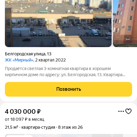
Белгородская улица
,
13
ЖК «Мирный»
, 2 квартал 2022
Продаётся светлая 3-комнатная квартира в хорошем
кирпичном доме по адресу: ул. Белгородская, 13. Квартира
отлично подойдёт для семьи: удобная планировка, три
отдельные комнаты, просторная кухня, раздельный санузел,
Позвонить
лоджия. Общая площадь 69 м, этаж
4 030 000
₽
от 18 097 ₽ в месяц
21,5 м²
квартира-студия
8 этаж из 26