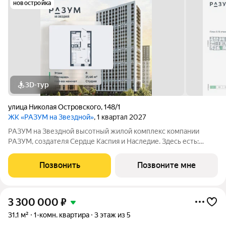
новостройка
3D-тур
улица Николая Островского
,
148/1
ЖК «РАЗУМ на Звездной»
, 1 квартал 2027
РАЗУМ на Звездной высотный жилой комплекс компании
РАЗУМ, создателя Сердце Каспия и Наследие. Здесь есть:
развитый район, закрытая безопасная территория и
транспортная доступность. Три 26-этажных дома
Позвонить
Позвоните мне
расположены в границах ул. Звездной и Николая
3 300 000
₽
31,1 м²
1-комн. квартира
3 этаж из 5