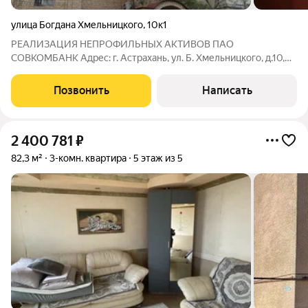
улица Богдана Хмельницкого
,
10к1
РЕАЛИЗАЦИЯ НЕПРОФИЛЬНЫХ АКТИВОВ ПАО
СОВКОМБАНК Адрес: г. Астрахань, ул. Б. Хмельницкого, д.10,
кор. 1, кв. 33 КН: 30:12:030725:165 НЕ ТОРГИ! ПРЯМАЯ
ПРОДАЖА по ДКП. Продажа 2-к. комнатной квартиры в
Позвонить
Написать
центре города, в доме 2002 г.п. Хорошая планировка,
2 400 781
₽
82,3 м²
3-комн. квартира
5 этаж из 5