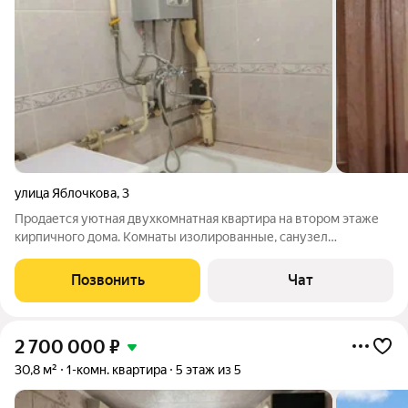
улица Яблочкова
,
3
Продается уютная двухкомнатная квартира на втором этаже
кирпичного дома. Комнаты изолированные, санузел
раздельный, просторная кухня и две спальни, балкон. Квартира
двусторонняя, из окон открывается вид как во двор, так и на
Позвонить
Чат
проезжую часть. В
2 700 000
₽
30,8 м²
1-комн. квартира
5 этаж из 5