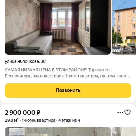
улица Яблочкова
,
38
САМАЯ НИЗКАЯ ЦЕНА В ЭТОМ РАЙОНЕ! Торопитесь!
Беспроигрышная инвестиция! 1-комн квартира, где транспорт
за домом, школы и сады рядом, а ремонт вы сделаете
полностью под себя. Главное преимущество этой квартиры
Позвонить
удобное расположение. За домом находится
2 900 000
₽
29,8 м²
1-комн. квартира
4 этаж из 4