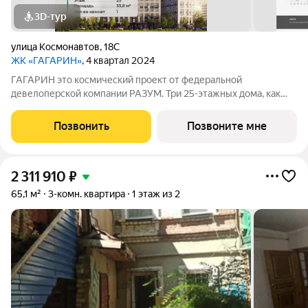
3D-тур
улица Космонавтов
,
18С
ЖК «ГАГАРИН»
, 4 квартал 2024
ГАГАРИН это космический проект от федеральной
девелоперской компании РАЗУМ. Три 25-этажных дома, как
три ступени ракеты «Восток-1», на которой Юрий Гагарин
отправился в космос, станут для жителей отправной точкой в
Позвонить
Позвоните мне
начинаниях. В районе есть
2 311 910
₽
65,1 м²
3-комн. квартира
1 этаж из 2