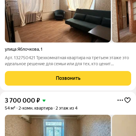
улица Яблочкова
,
1
Арт. 132750421 Трехкомнатная квартира на третьем этаже это
идеальное решение для семьи или для тех, кто ценит
пространство и комфорт! Этаж: 3 Площадь: 63 м Состояние:
полностью меблированная и укомплектованная техникой
Позвонить
Комнаты: 1. Гостиная:
3 700 000
₽
54 м²
2-комн. квартира
2 этаж из 4