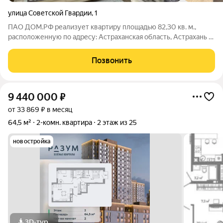
улица Советской Гвардии
,
1
ПАО ДОМ.РФ реализует квартиру площадью 82,30 кв. м.,
расположенную по адресу: Астраханская область, Астрахань г.,
Советской Гвардии,1. Информация об объекте: Один
собственник (юридическое лицо). Кадастровый номер объекта
Позвонить
недвижимости: 30:12:040101:245
9 440 000
₽
от 33 869 ₽ в месяц
64,5 м²
2-комн. квартира
2 этаж из 25
новостройка
3D-тур