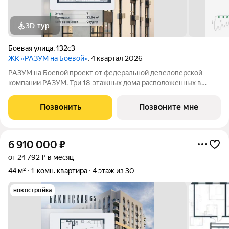
3D-тур
Боевая улица
,
132с3
ЖК «РАЗУМ на Боевой»
, 4 квартал 2026
РАЗУМ на Боевой проект от федеральной девелоперской
компании РАЗУМ. Три 18-этажных дома расположенных в
самом центре Советского района. В пешей доступности: - 3
школы - 3 детских сада - магазины - автобусная остановка
Позвонить
Позвоните мне
Главная особенность проекта
6 910 000
₽
от 24 792 ₽ в месяц
44 м²
1-комн. квартира
4 этаж из 30
новостройка