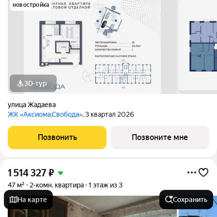
новостройка
3D-тур
улица Жадаева
ЖК «Аксиома.Свобода»
, 3 квартал 2026
Позвонить
Позвоните мне
1 514 327
₽
47 м²
2-комн. квартира
1 этаж из 3
На карте
Сохранить