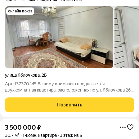
онлайн показ
улица Яблочкова
,
2Б
Арт. 137370445 Вашему вниманию предлагается
двухкомнатная квартира, расположенная по ул. Яблочкова 2б.
Формат- заходи и живи. Окна смотрят во двор.В квартире всё
из качественного материала. Делалось для себя. Кафель в
Позвонить
санузле производства Италии.
3 500 000
₽
30,7 м²
1-комн. квартира
3 этаж из 5