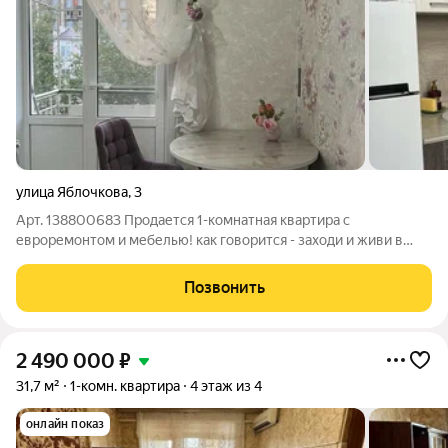
улица Яблочкова
,
3
Арт. 138800683 Продается 1-комнатная квартира с
евроремонтом и мебелью! как говорится - заходи и живи в
свое удовольствие ) Отлично подойдет для молодой семьи,
для студентов или как выгодное вложение ! Ремонт выполнен
Позвонить
в светлых пастельных тонах,
2 490 000
₽
31,7 м²
1-комн. квартира
4 этаж из 4
онлайн показ