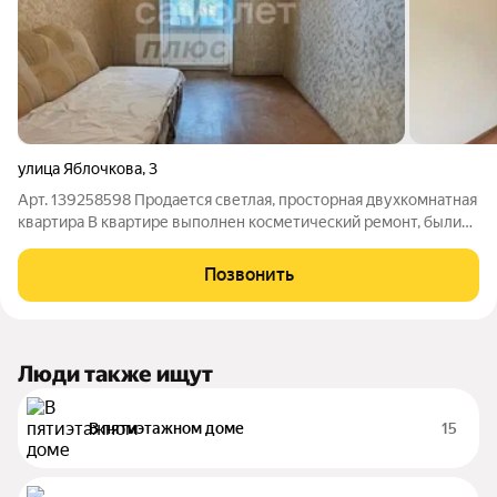
улица Яблочкова
,
3
Арт. 139258598 Продается светлая, просторная двухкомнатная
квартира В квартире выполнен косметический ремонт, были
заменены коммуникации. Квартира в кирпичном доме, теплая,
хорошая шумоизоляция. В квартире высокие потолки.В
Позвонить
квартире установлена
Люди также ищут
В пятиэтажном доме
15