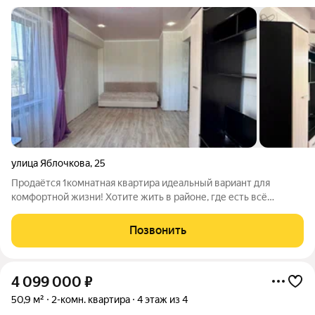
улица Яблочкова
,
25
Продаётся 1комнатная квартира идеальный вариант для
комфортной жизни! Хотите жить в районе, где есть всё
необходимое под рукой? Тогда эта квартира то, что вам нужно!
Просторная комната 16 м здесь хватит места и для отдыха, и
Позвонить
для работы. -Уютная
4 099 000
₽
50,9 м²
2-комн. квартира
4 этаж из 4