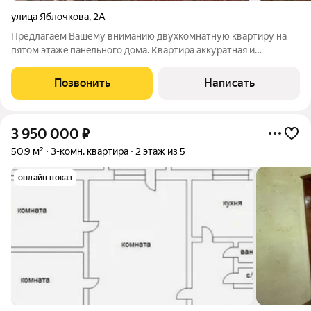
улица Яблочкова
,
2А
Предлагаем Вашему вниманию двухкомнатную квартиру на
пятом этaжe пaнeльного дома. Квартира аккуратная и
ухоженная. Изолированные комнаты, совмещенный санузел,
небольшая аккуратная кухня. Газовая плита заменена на новую
Позвонить
Написать
(на фото старая). Из одной из
3 950 000
₽
50,9 м²
3-комн. квартира
2 этаж из 5
онлайн показ