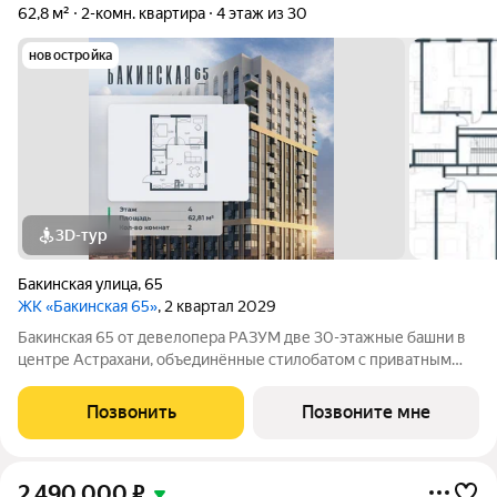
62,8 м²
2-комн. квартира
4 этаж из 30
новостройка
3D-тур
Бакинская улица
,
65
ЖК «Бакинская 65»
, 2 квартал 2029
Бакинская 65 от девелопера РАЗУМ две 30-этажные башни в
центре Астрахани, объединённые стилобатом с приватным
двором-парком и собственной торговой галереей. В пешей
доступности находятся лучшие школы, гимназии и детские
Позвонить
Позвоните мне
сады идеальные условия для
2 490 000
₽