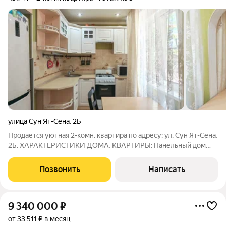
улица Сун Ят-Сена
,
2Б
Продается уютная 2-комн. квартира по адресу: ул. Сун Ят-Сена,
2Б. ХАРАКТЕРИСТИКИ ДОМА, КВАРТИРЫ: Панельный дом
1974 года постройки хрущевской планировки Действительно
хорошие, дружелюбные соседи Предостаточное количество
Позвонить
Написать
парковочных мест, во дворе
9 340 000
₽
от 33 511 ₽ в месяц