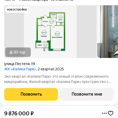
новостройка
3D-тур
улица Пестеля
,
19
ЖК «Калина Парк»
, 2 квартал 2025
Эко-квартал «Калина Парк» это новый эталон современного
микрорайона. Жилой квартал «Калина Парк» пространство с
запоминающимся и узнаваемым архитектурным обликом,
эргономичными планировками квартир, безопасными дворами
Позвонить
Позвоните мне
и развитой, продуманной
9 876 000
₽