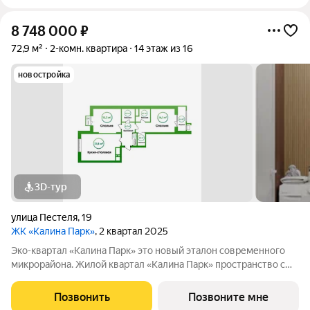
8 748 000
₽
72,9 м²
2-комн. квартира
14 этаж из 16
новостройка
3D-тур
улица Пестеля
,
19
ЖК «Калина Парк»
, 2 квартал 2025
Эко-квартал «Калина Парк» это новый эталон современного
микрорайона. Жилой квартал «Калина Парк» пространство с
запоминающимся и узнаваемым архитектурным обликом,
эргономичными планировками квартир, безопасными дворами
Позвонить
Позвоните мне
и развитой, продуманной