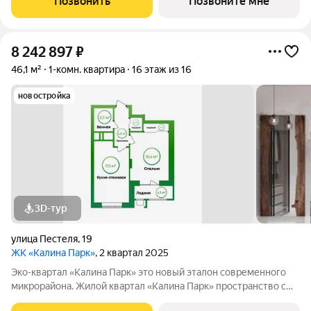
Позвонить
Позвоните мне
и развитой, продуманной
8 242 897
₽
46,1 м²
1-комн. квартира
16 этаж из 16
новостройка
3D-тур
улица Пестеля
,
19
ЖК «Калина Парк»
, 2 квартал 2025
Эко-квартал «Калина Парк» это новый эталон современного
микрорайона. Жилой квартал «Калина Парк» пространство с
запоминающимся и узнаваемым архитектурным обликом,