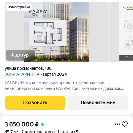
новостройка
3D-тур
улица Космонавтов
,
18С
ЖК «ГАГАРИН»
, 4 квартал 2024
ГАГАРИН это космический проект от федеральной
девелоперской компании РАЗУМ. Три 25-этажных дома, как
три ступени ракеты «Восток-1», на которой Юрий Гагарин
отправился в космос, станут для жителей отправной точкой в
Позвонить
Позвоните мне
начинаниях. В районе есть
3 650 000
₽
45,7 м²
2-комн. квартира
1 этаж из 5