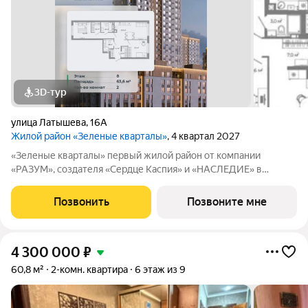
3D-тур
улица Латышева
,
16А
Жилой район «Зеленые кварталы»
, 4 квартал 2027
«Зеленые кварталы» первый жилой район от компании
«РАЗУМ», создателя «Сердце Каспия» и «НАСЛЕДИЕ» в
Астрахани, состоящий из пяти зелёных кварталов,
объединенных общим бульваром. Жилой район расположен в
Позвонить
Позвоните мне
центре университетской жизни Астрахани. Рядом
4 300 000
₽
60,8 м²
2-комн. квартира
6 этаж из 9