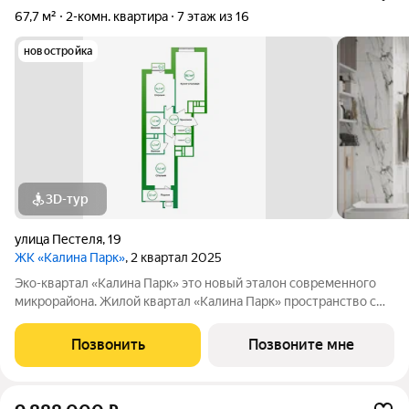
67,7 м²
2-комн. квартира
7 этаж из 16
новостройка
3D-тур
улица Пестеля
,
19
ЖК «Калина Парк»
, 2 квартал 2025
Эко-квартал «Калина Парк» это новый эталон современного
микрорайона. Жилой квартал «Калина Парк» пространство с
запоминающимся и узнаваемым архитектурным обликом,
эргономичными планировками квартир, безопасными дворами
Позвонить
Позвоните мне
и развитой, продуманной