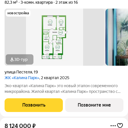
82,3 м²
3-комн. квартира
2 этаж из 16
новостройка
3D-тур
улица Пестеля
,
19
ЖК «Калина Парк»
, 2 квартал 2025
Эко-квартал «Калина Парк» это новый эталон современного
микрорайона. Жилой квартал «Калина Парк» пространство с
запоминающимся и узнаваемым архитектурным обликом,
эргономичными планировками квартир, безопасными дворами
Позвонить
Позвоните мне
и развитой, продуманной
8 124 000
₽