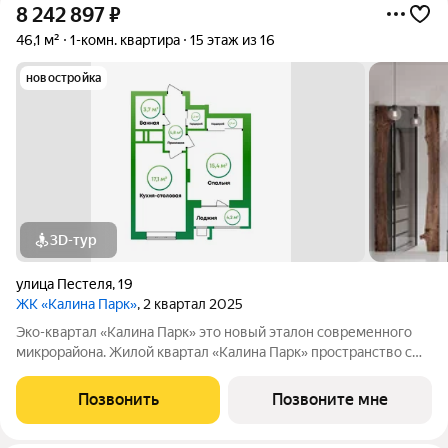
8 242 897
₽
46,1 м²
1-комн. квартира
15 этаж из 16
новостройка
3D-тур
улица Пестеля
,
19
ЖК «Калина Парк»
, 2 квартал 2025
Эко-квартал «Калина Парк» это новый эталон современного
микрорайона. Жилой квартал «Калина Парк» пространство с
запоминающимся и узнаваемым архитектурным обликом,
эргономичными планировками квартир, безопасными дворами
Позвонить
Позвоните мне
и развитой, продуманной