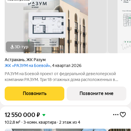
3D-тур
Астрахань
,
ЖК Разум
ЖК «РАЗУМ на Боевой»
, 4 квартал 2026
РАЗУМ на Боевой проект от федеральной девелоперской
компании РАЗУМ. Три 18-этажных дома расположенных в
самом центре Советского района. В пешей доступности: - 3
школы - 3 детских сада - магазины - автобусная остановка
Позвонить
Позвоните мне
Главная особенность проекта
12 550 000
₽
102,8 м²
3-комн. квартира
2 этаж из 4