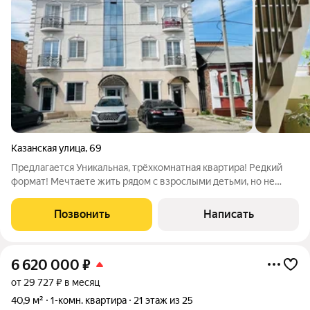
Казанская улица
,
69
Предлагается Уникальная, трёхкомнатная квартира! Редкий
формат! Мечтаете жить рядом с взрослыми детьми, но не
мешать друг другу? Хотите, чтобы внуки росли на глазах, но
при этом сохранялось личное пространство? Это решение
Позвонить
Написать
идеально для Вас!
6 620 000
₽
от 29 727 ₽ в месяц
40,9 м²
1-комн. квартира
21 этаж из 25