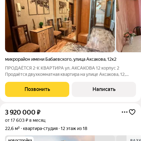
микрорайон имени Бабаевского
,
улица Аксакова
,
12к2
ПРОДАЁТСЯ 2-К КВАРТИРА ул. АКСАКОВА 12 корпус 2
Продаётся двухкомнатная квартира на улице Аксакова, 12,
корпус 2 просторная, светлая и тёплая, в панельном доме
улучшенной планировки (серия 135-Б). Шестой этаж
Позвонить
Написать
девятиэтажки, одна из самых удобных и
3 920 000
₽
от 17 603 ₽ в месяц
22,6 м²
квартира-студия
12 этаж из 18
новостройка