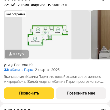
72,9 м²
2-комн. квартира
15 этаж из 16
новостройка
3D-тур
улица Пестеля
,
19
ЖК «Калина Парк»
, 2 квартал 2025
Эко-квартал «Калина Парк» это новый эталон современного
микрорайона. Жилой квартал «Калина Парк» пространство с
запоминающимся и узнаваемым архитектурным обликом,
эргономичными планировками квартир, безопасными дворами
Позвонить
Позвоните мне
и развитой, продуманной