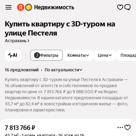
Купить квартиру c 3D-туром на
улице Пестеля
Астрахань
AI
Фильтры
Комнаты
Цена
Площа
2
16 предложений
•
по актуальности
Купить квартиру c 3D-туром на улице Пестеля в Астрахани —
16 объявлений от агентств и собственников по продаже
квартир по цене от 7 813 766 ₽ до 9 888 000 ₽ на Яндекс
Недвижимости. В нашем каталоге предложения площадью от
43,7 м² до 82,4 м² в новостройках и вторичном жилье — фото,
планировки и характеристики.
7 813 766
₽
43,7 м²
1-комн. квартира
16 этаж из 16