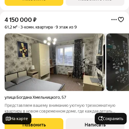
собственными школой,
4 150 000
₽
61,2 м²
3-комн. квартира
9 этаж из 9
улица Богдана Хмельницкого
,
57
Представляем вашему вниманию уютную трехкомнатную
квартиру в новом современном доме, где каждая деталь
продумана для комфортной жизни. Просторная планировка и
На карте
Сохранить
черновая отделка предоставляют вам уникальную
Позвонить
Написать
возможность создать идеальное пространство,