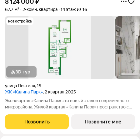
8 124 000
₽
67,7 м²
2-комн. квартира
14 этаж из 16
новостройка
3D-тур
улица Пестеля
,
19
ЖК «Калина Парк»
, 2 квартал 2025
Эко-квартал «Калина Парк» это новый эталон современного
микрорайона. Жилой квартал «Калина Парк» пространство с
запоминающимся и узнаваемым архитектурным обликом,
эргономичными планировками квартир, безопасными дворами
Позвонить
Позвоните мне
и развитой, продуманной