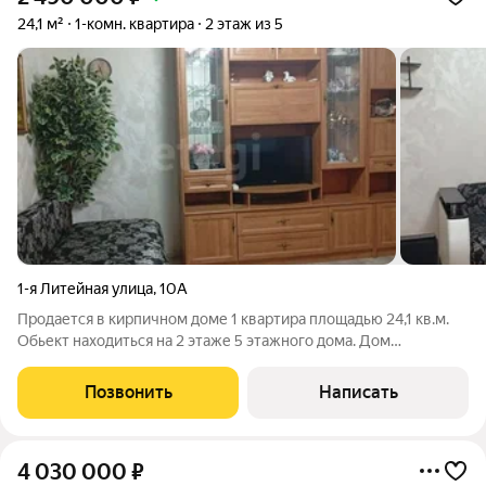
24,1 м²
1-комн. квартира
2 этаж из 5
1-я Литейная улица
,
10А
Продается в кирпичном доме 1 квартира площадью 24,1 кв.м.
Обьект находиться на 2 этаже 5 этажного дома. Дом
гостиничного типа, но в данном доме на площадке всего три
квартиры и у них свой закрытый тамбур. В квартире сделан
Позвонить
Написать
косметический ремонт:
4 030 000
₽