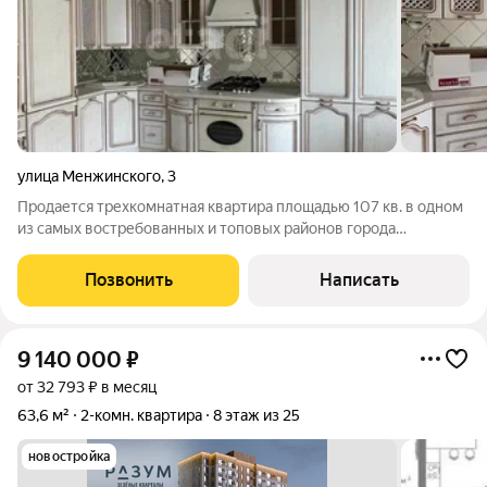
улица Менжинского
,
3
Продается трехкомнатная квартира площадью 107 кв. в одном
из самых востребованных и топовых районов города
Астрахани. Квартира полностью после дизайнерского
ремонта, с момента сдачи дома никто не проживал. В квартире
Позвонить
Написать
три жилые комнаты, кухня,
9 140 000
₽
от 32 793 ₽ в месяц
63,6 м²
2-комн. квартира
8 этаж из 25
новостройка