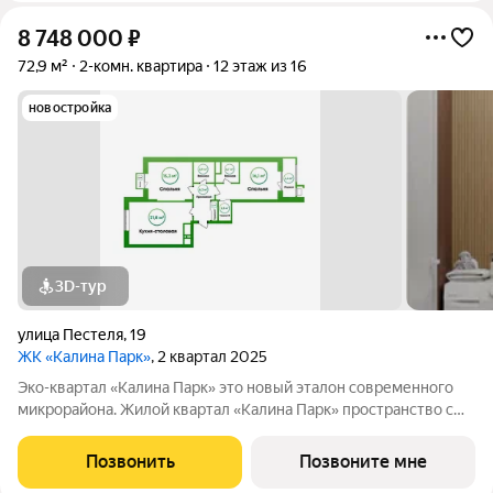
8 748 000
₽
72,9 м²
2-комн. квартира
12 этаж из 16
новостройка
3D-тур
улица Пестеля
,
19
ЖК «Калина Парк»
, 2 квартал 2025
Эко-квартал «Калина Парк» это новый эталон современного
микрорайона. Жилой квартал «Калина Парк» пространство с
запоминающимся и узнаваемым архитектурным обликом,
эргономичными планировками квартир, безопасными дворами
Позвонить
Позвоните мне
и развитой, продуманной