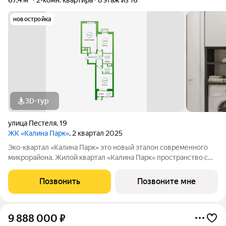
67,4 м²
2-комн. квартира
8 этаж из 16
новостройка
3D-тур
улица Пестеля
,
19
ЖК «Калина Парк»
, 2 квартал 2025
Эко-квартал «Калина Парк» это новый эталон современного
микрорайона. Жилой квартал «Калина Парк» пространство с
запоминающимся и узнаваемым архитектурным обликом,
эргономичными планировками квартир, безопасными дворами
Позвонить
Позвоните мне
и развитой, продуманной
9 888 000
₽