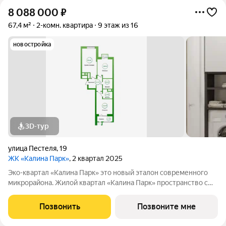
8 088 000
₽
67,4 м²
2-комн. квартира
9 этаж из 16
новостройка
3D-тур
улица Пестеля
,
19
ЖК «Калина Парк»
, 2 квартал 2025
Эко-квартал «Калина Парк» это новый эталон современного
микрорайона. Жилой квартал «Калина Парк» пространство с
запоминающимся и узнаваемым архитектурным обликом,
эргономичными планировками квартир, безопасными дворами
Позвонить
Позвоните мне
и развитой, продуманной