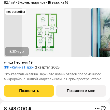
82,4 м²
3-комн. квартира
15 этаж из 16
новостройка
3D-тур
улица Пестеля
,
19
ЖК «Калина Парк»
, 2 квартал 2025
Эко-квартал «Калина Парк» это новый эталон современного
микрорайона. Жилой квартал «Калина Парк» пространство с
запоминающимся и узнаваемым архитектурным обликом,
эргономичными планировками квартир, безопасными дворами
Позвонить
Позвоните мне
и развитой, продуманной
8 748 000
₽