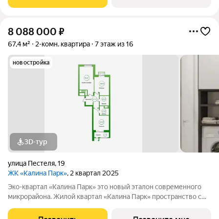
и развитой, продуманной
8 088 000
₽
67,4 м²
2-комн. квартира
7 этаж из 16
новостройка
3D-тур
улица Пестеля
,
19
ЖК «Калина Парк»
, 2 квартал 2025
Эко-квартал «Калина Парк» это новый эталон современного
микрорайона. Жилой квартал «Калина Парк» пространство с
запоминающимся и узнаваемым архитектурным обликом,
эргономичными планировками квартир, безопасными дворами