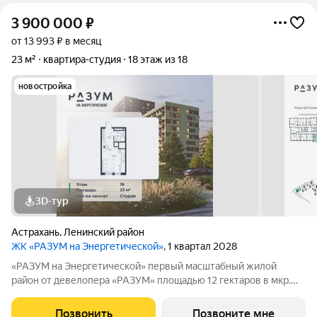
3 900 000
₽
от 13 993 ₽ в месяц
23 м²
квартира-студия
18 этаж из 18
новостройка
3D-тур
Астрахань
,
Ленинский район
ЖК «РАЗУМ на Энергетической»
, 1 квартал 2028
«РАЗУМ на Энергетической» первый масштабный жилой
район от девелопера «РАЗУМ» площадью 12 гектаров в мкр.
Бабаевского на ул. Энергетическая, созданный по концепции
«город в городе». Это 4 квартала 18 домов от 10 до 18 этажей с
Позвонить
Позвоните мне