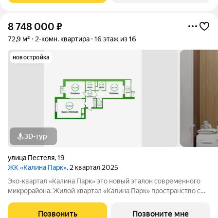
8 748 000
₽
72,9 м²
2-комн. квартира
16 этаж из 16
новостройка
3D-тур
улица Пестеля
,
19
ЖК «Калина Парк»
, 2 квартал 2025
Эко-квартал «Калина Парк» это новый эталон современного
микрорайона. Жилой квартал «Калина Парк» пространство с
запоминающимся и узнаваемым архитектурным обликом,
эргономичными планировками квартир, безопасными дворами
Позвонить
Позвоните мне