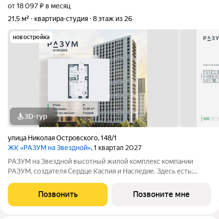
от 18 097 ₽ в месяц
21,5 м²
квартира-студия
8 этаж из 26
новостройка
3D-тур
улица Николая Островского
,
148/1
ЖК «РАЗУМ на Звездной»
, 1 квартал 2027
РАЗУМ на Звездной высотный жилой комплекс компании
РАЗУМ, создателя Сердце Каспия и Наследие. Здесь есть:
развитый район, закрытая безопасная территория и
транспортная доступность. Три 26-этажных дома
Позвонить
Позвоните мне
расположены в границах ул. Звездной и Николая