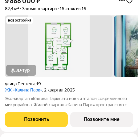
9 888 000
₽
82,4 м²
3-комн. квартира
16 этаж из 16
новостройка
3D-тур
улица Пестеля
,
19
ЖК «Калина Парк»
, 2 квартал 2025
Эко-квартал «Калина Парк» это новый эталон современного
микрорайона. Жилой квартал «Калина Парк» пространство с
запоминающимся и узнаваемым архитектурным обликом,
эргономичными планировками квартир, безопасными дворами
Позвонить
Позвоните мне
и развитой, продуманной