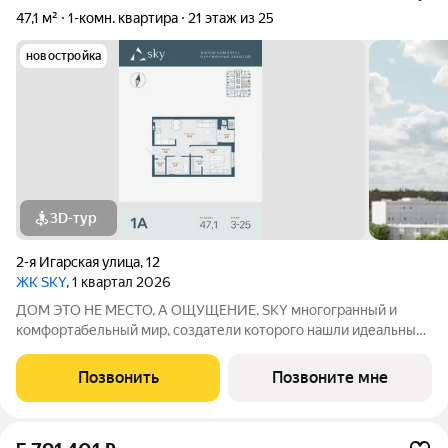
47,1 м²
1-комн. квартира
21 этаж из 25
новостройка
3D-тур
2-я Игарская улица
,
12
ЖК SKY
, 1 квартал 2026
ДОМ ЭТО НЕ МЕСТО, А ОЩУЩЕНИЕ. SKY многогранный и
комфортабельный мир, создатели которого нашли идеальный
баланс между надёжностью строительных технологий,
комфортом современных инженерных систем и уютом
Позвонить
Позвоните мне
тщательно продуманной инфраструктуры.