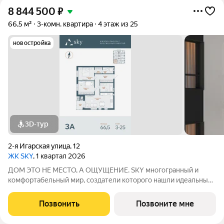
8 844 500
₽
66,5 м²
3-комн. квартира
4 этаж из 25
новостройка
3D-тур
2-я Игарская улица
,
12
ЖК SKY
, 1 квартал 2026
ДОМ ЭТО НЕ МЕСТО, А ОЩУЩЕНИЕ. SKY многогранный и
комфортабельный мир, создатели которого нашли идеальный
баланс между надёжностью строительных технологий,
комфортом современных инженерных систем и уютом
Позвонить
Позвоните мне
тщательно продуманной инфраструктуры.