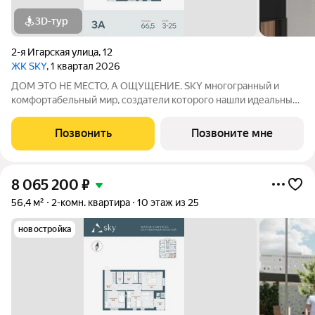
3D-тур
2-я Игарская улица
,
12
ЖК SKY
, 1 квартал 2026
ДОМ ЭТО НЕ МЕСТО, А ОЩУЩЕНИЕ. SKY многогранный и
комфортабельный мир, создатели которого нашли идеальный
баланс между надёжностью строительных технологий,
комфортом современных инженерных систем и уютом
Позвонить
Позвоните мне
тщательно продуманной инфраструктуры.
8 065 200
₽
56,4 м²
2-комн. квартира
10 этаж из 25
новостройка