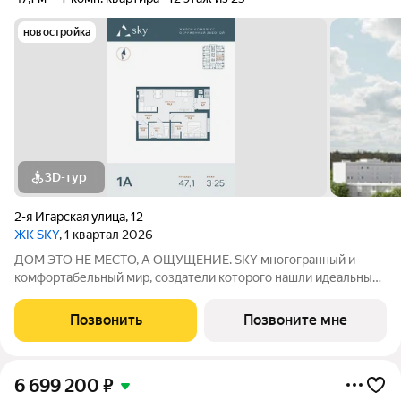
новостройка
3D-тур
2-я Игарская улица
,
12
ЖК SKY
, 1 квартал 2026
ДОМ ЭТО НЕ МЕСТО, А ОЩУЩЕНИЕ. SKY многогранный и
комфортабельный мир, создатели которого нашли идеальный
баланс между надёжностью строительных технологий,
комфортом современных инженерных систем и уютом
Позвонить
Позвоните мне
тщательно продуманной инфраструктуры.
6 699 200
₽