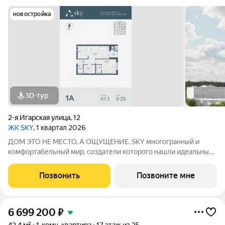
новостройка
3D-тур
2-я Игарская улица
,
12
ЖК SKY
, 1 квартал 2026
ДОМ ЭТО НЕ МЕСТО, А ОЩУЩЕНИЕ. SKY многогранный и
комфортабельный мир, создатели которого нашли идеальный
баланс между надёжностью строительных технологий,
комфортом современных инженерных систем и уютом
Позвонить
Позвоните мне
тщательно продуманной инфраструктуры.
6 699 200
₽