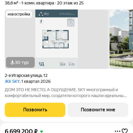
38,8 м²
1-комн. квартира
20 этаж из 25
новостройка
3D-тур
2-я Игарская улица
,
12
ЖК SKY
, 1 квартал 2026
ДОМ ЭТО НЕ МЕСТО, А ОЩУЩЕНИЕ. SKY многогранный и
комфортабельный мир, создатели которого нашли идеальный
баланс между надёжностью строительных технологий,
комфортом современных инженерных систем и уютом
Позвонить
Позвоните мне
тщательно продуманной инфраструктуры.
6 699 200
₽