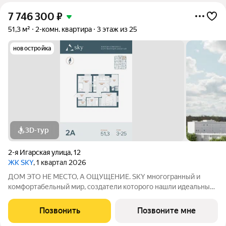
7 746 300
₽
51,3 м²
2-комн. квартира
3 этаж из 25
новостройка
3D-тур
2-я Игарская улица
,
12
ЖК SKY
, 1 квартал 2026
ДОМ ЭТО НЕ МЕСТО, А ОЩУЩЕНИЕ. SKY многогранный и
комфортабельный мир, создатели которого нашли идеальный
баланс между надёжностью строительных технологий,
комфортом современных инженерных систем и уютом
Позвонить
Позвоните мне
тщательно продуманной инфраструктуры.