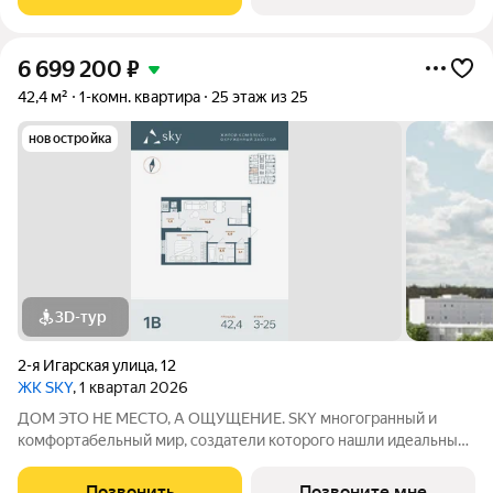
тщательно продуманной инфраструктуры.
6 699 200
₽
42,4 м²
1-комн. квартира
25 этаж из 25
новостройка
3D-тур
2-я Игарская улица
,
12
ЖК SKY
, 1 квартал 2026
ДОМ ЭТО НЕ МЕСТО, А ОЩУЩЕНИЕ. SKY многогранный и
комфортабельный мир, создатели которого нашли идеальный
баланс между надёжностью строительных технологий,
комфортом современных инженерных систем и уютом
Позвонить
Позвоните мне