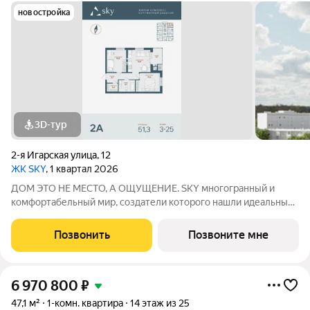
новостройка
3D-тур
2-я Игарская улица
,
12
ЖК SKY
, 1 квартал 2026
ДОМ ЭТО НЕ МЕСТО, А ОЩУЩЕНИЕ. SKY многогранный и
комфортабельный мир, создатели которого нашли идеальный
баланс между надёжностью строительных технологий,
комфортом современных инженерных систем и уютом
Позвонить
Позвоните мне
тщательно продуманной инфраструктуры.
6 970 800
₽
47,1 м²
1-комн. квартира
14 этаж из 25