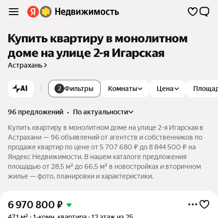
Купить квартиру в монолитном
доме на улице 2-я Игарская
Астрахань
AI
Фильтры
Комнаты
Цена
Площа
2
96 предложений
•
по актуальности
Купить квартиру в монолитном доме на улице 2-я Игарская в
Астрахани — 96 объявлений от агентств и собственников по
продаже квартир по цене от 5 707 680 ₽ до 8 844 500 ₽ на
Яндекс Недвижимости. В нашем каталоге предложения
площадью от 28,5 м² до 66,5 м² в новостройках и вторичном
жилье — фото, планировки и характеристики.
6 970 800
₽
47,1 м²
1-комн. квартира
12 этаж из 25