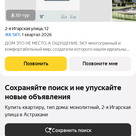
3D-тур
2-я Игарская улица
,
12
ЖК SKY
, 1 квартал 2026
ДОМ ЭТО НЕ МЕСТО, А ОЩУЩЕНИЕ. SKY многогранный и
комфортабельный мир, создатели которого нашли идеальный
баланс между надёжностью строительных технологий,
комфортом современных инженерных систем и уютом
Позвонить
Позвоните мне
тщательно продуманной инфраструктуры.
Сохраняйте поиск и не упускайте
новые объявления
Купить квартиру, тип дома: монолитный, 2-я Игарская
улица в Астрахани
Сохранить поиск