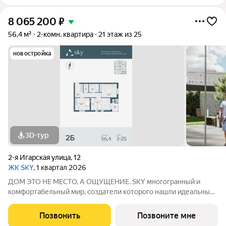
8 065 200
₽
56,4 м²
2-комн. квартира
21 этаж из 25
новостройка
3D-тур
2-я Игарская улица
,
12
ЖК SKY
, 1 квартал 2026
ДОМ ЭТО НЕ МЕСТО, А ОЩУЩЕНИЕ. SKY многогранный и
комфортабельный мир, создатели которого нашли идеальный
баланс между надёжностью строительных технологий,
комфортом современных инженерных систем и уютом
Позвонить
Позвоните мне
тщательно продуманной инфраструктуры.