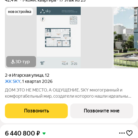
42,4 м²
1-комн. квартира
17 этаж из 25
новостройка
3D-тур
2-я Игарская улица
,
12
ЖК SKY
, 1 квартал 2026
ДОМ ЭТО НЕ МЕСТО, А ОЩУЩЕНИЕ. SKY многогранный и
комфортабельный мир, создатели которого нашли идеальный
баланс между надёжностью строительных технологий,
комфортом современных инженерных систем и уютом
Позвонить
Позвоните мне
тщательно продуманной инфраструктуры.
6 440 800
₽