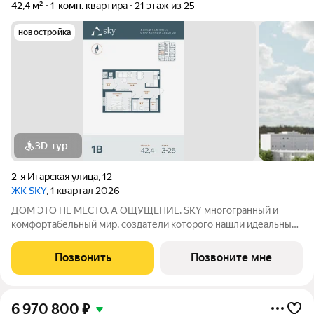
42,4 м²
1-комн. квартира
21 этаж из 25
новостройка
3D-тур
2-я Игарская улица
,
12
ЖК SKY
, 1 квартал 2026
ДОМ ЭТО НЕ МЕСТО, А ОЩУЩЕНИЕ. SKY многогранный и
комфортабельный мир, создатели которого нашли идеальный
баланс между надёжностью строительных технологий,
комфортом современных инженерных систем и уютом
Позвонить
Позвоните мне
тщательно продуманной инфраструктуры.
6 970 800
₽