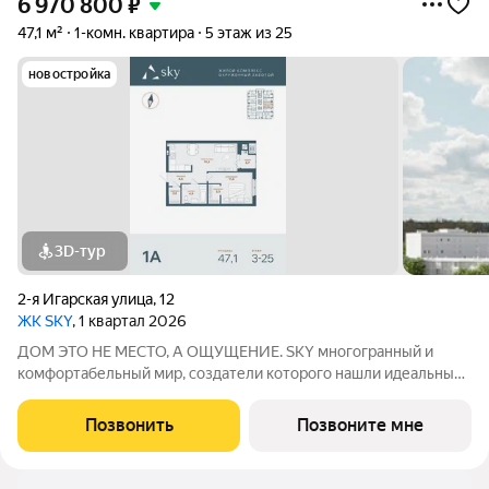
6 970 800
₽
47,1 м²
1-комн. квартира
5 этаж из 25
новостройка
3D-тур
2-я Игарская улица
,
12
ЖК SKY
, 1 квартал 2026
ДОМ ЭТО НЕ МЕСТО, А ОЩУЩЕНИЕ. SKY многогранный и
комфортабельный мир, создатели которого нашли идеальный
баланс между надёжностью строительных технологий,
комфортом современных инженерных систем и уютом
Позвонить
Позвоните мне
тщательно продуманной инфраструктуры.