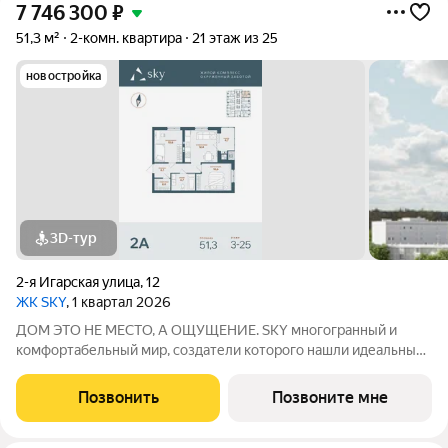
7 746 300
₽
51,3 м²
2-комн. квартира
21 этаж из 25
новостройка
3D-тур
2-я Игарская улица
,
12
ЖК SKY
, 1 квартал 2026
ДОМ ЭТО НЕ МЕСТО, А ОЩУЩЕНИЕ. SKY многогранный и
комфортабельный мир, создатели которого нашли идеальный
баланс между надёжностью строительных технологий,
комфортом современных инженерных систем и уютом
Позвонить
Позвоните мне
тщательно продуманной инфраструктуры.