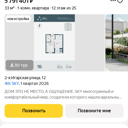
5 791 401
₽
33 м²
1-комн. квартира
12 этаж из 25
новостройка
3D-тур
2-я Игарская улица
,
12
ЖК SKY
, 1 квартал 2026
ДОМ ЭТО НЕ МЕСТО, А ОЩУЩЕНИЕ. SKY многогранный и
комфортабельный мир, создатели которого нашли идеальный
баланс между надёжностью строительных технологий,
комфортом современных инженерных систем и уютом
Позвонить
Позвоните мне
тщательно продуманной инфраструктуры.