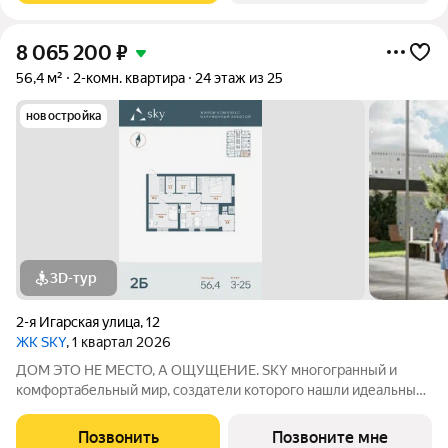
8 065 200
₽
56,4 м²
2-комн. квартира
24 этаж из 25
новостройка
3D-тур
2-я Игарская улица
,
12
ЖК SKY
, 1 квартал 2026
ДОМ ЭТО НЕ МЕСТО, А ОЩУЩЕНИЕ. SKY многогранный и
комфортабельный мир, создатели которого нашли идеальный
баланс между надёжностью строительных технологий,
комфортом современных инженерных систем и уютом
Позвонить
Позвоните мне