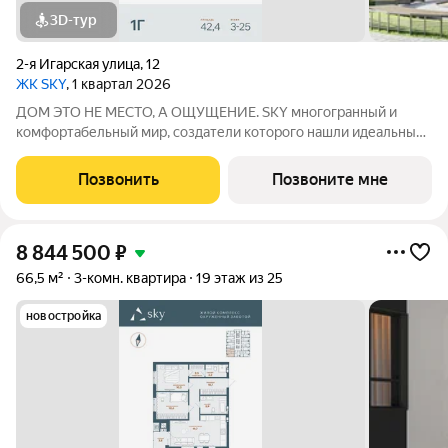
3D-тур
2-я Игарская улица
,
12
ЖК SKY
, 1 квартал 2026
ДОМ ЭТО НЕ МЕСТО, А ОЩУЩЕНИЕ. SKY многогранный и
комфортабельный мир, создатели которого нашли идеальный
баланс между надёжностью строительных технологий,
комфортом современных инженерных систем и уютом
Позвонить
Позвоните мне
тщательно продуманной инфраструктуры.
8 844 500
₽
66,5 м²
3-комн. квартира
19 этаж из 25
новостройка