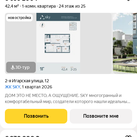
42,4 м²
1-комн. квартира
24 этаж из 25
новостройка
3D-тур
2-я Игарская улица
,
12
ЖК SKY
, 1 квартал 2026
ДОМ ЭТО НЕ МЕСТО, А ОЩУЩЕНИЕ. SKY многогранный и
комфортабельный мир, создатели которого нашли идеальный
баланс между надёжностью строительных технологий,
комфортом современных инженерных систем и уютом
Позвонить
Позвоните мне
тщательно продуманной инфраструктуры.