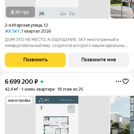
3D-тур
2-я Игарская улица
,
12
ЖК SKY
, 1 квартал 2026
ДОМ ЭТО НЕ МЕСТО, А ОЩУЩЕНИЕ. SKY многогранный и
комфортабельный мир, создатели которого нашли идеальный
баланс между надёжностью строительных технологий,
комфортом современных инженерных систем и уютом
Позвонить
Позвоните мне
тщательно продуманной инфраструктуры.
6 699 200
₽
42,4 м²
1-комн. квартира
18 этаж из 25
новостройка