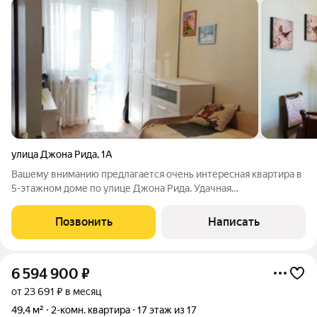
улица Джона Рида
,
1А
Вашему вниманию предлагается очень интересная квартира в
5-этажном доме по улице Джона Рида. Удачная
перепланировка объединила воедино прихожую, гостиную,
кухню и часть лоджии, в результате чего мы имеем очень
Позвонить
Написать
просторную, светлую и функциональную
6 594 900
₽
от 23 691 ₽ в месяц
49,4 м²
2-комн. квартира
17 этаж из 17