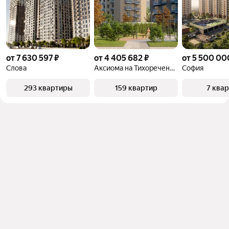
от 7 630 597 ₽
от 4 405 682 ₽
от 5 500 00
Слова
Аксиома на Тихореченской
София
293 квартиры
159 квартир
7 ква