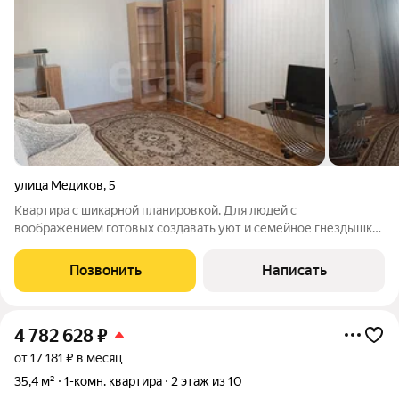
улица Медиков
,
5
Квартира с шикарной планировкой. Для людей с
воображением готовых создавать уют и семейное гнездышко
квартира станет прекрасной возможностью воплотить в
жизнь свои самые смелые дизайнерские мечты и планы.
Позвонить
Написать
Трехкомнатная квартира площадью 68,2 м2
4 782 628
₽
от 17 181 ₽ в месяц
35,4 м²
1-комн. квартира
2 этаж из 10