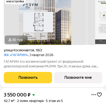
новостройка
3D-тур
улица Космонавтов
,
18/2
ЖК «ГАГАРИН»
, 3 квартал 2026
ГАГАРИН это космический проект от федеральной
девелоперской компании РАЗУМ. Три 25-этажных дома, как
три ступени ракеты «Восток-1», на которой Юрий Гагарин
отправился в космос, станут для жителей отправной точкой в
Позвонить
Позвоните мне
начинаниях. В районе есть
3 550 000
₽
42,7 м²
2-комн. квартира
5 этаж из 5