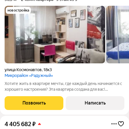
новостройка
улица Космонавтов
,
18к3
Микрорайон «Радужный»
Хотите жить в квартире мечты, где каждый день начинается с
хорошего настроения? Эта квартира создана для вас!
Основные характеристики: -площадь: 51 м; -2 комнаты; -этаж:
9й из 9; -год постройки дома: 2013; -тип дома: кирпичный
Позвонить
Написать
(очень тёплый);
4 405 682
₽