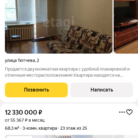
улица Тютчева
,
2
Продается двухкомнатная квартира с удобной планировкой и
отличным месторасположением! Квартира находится на
комфортном третьем этаже пятиэтажного панельного дома.
Две просторные изолированные комнаты и уютная кухня
Позвонить
Написать
между ними. В одной из комнат есть
12 330 000
₽
от 55 367 ₽ в месяц
68,3 м²
3-комн. квартира
23 этаж из 25