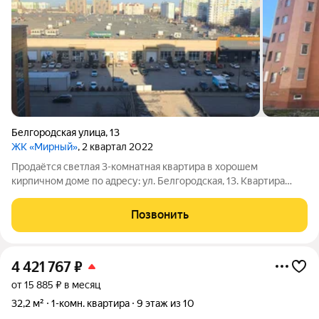
Белгородская улица
,
13
ЖК «Мирный»
, 2 квартал 2022
Продаётся светлая 3-комнатная квартира в хорошем
кирпичном доме по адресу: ул. Белгородская, 13. Квартира
отлично подойдёт для семьи: удобная планировка, три
отдельные комнаты, просторная кухня, раздельный санузел,
Позвонить
лоджия. Общая площадь 69 м, этаж
4 421 767
₽
от 15 885 ₽ в месяц
32,2 м²
1-комн. квартира
9 этаж из 10