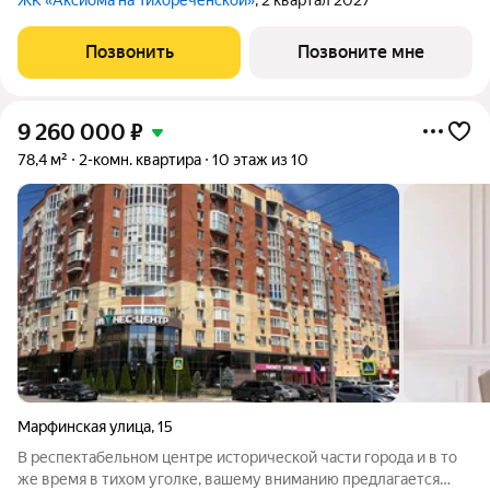
ЖК «Аксиома на Тихореченской»
, 2 квартал 2027
Позвонить
Позвоните мне
9 260 000
₽
78,4 м²
2-комн. квартира
10 этаж из 10
Марфинская улица
,
15
В респектабельном центре исторической части города и в то
же время в тихом уголке, вашему вниманию предлагается