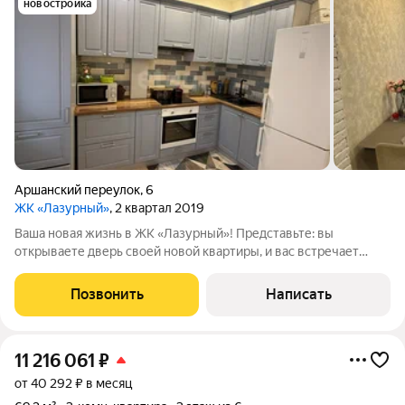
новостройка
Аршанский переулок
,
6
ЖК «Лазурный»
, 2 квартал 2019
Ваша новая жизнь в ЖК «Лазурный»! Представьте: вы
открываете дверь своей новой квартиры, и вас встречает
идеально выполненный ремонт, стильная мебель и полностью
оборудованная кухня. Больше никаких хлопот со стройкой и
Позвонить
Написать
подбором техники всё уже
11 216 061
₽
от 40 292 ₽ в месяц