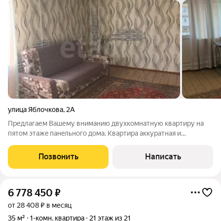
улица Яблочкова
,
2А
Предлагаем Вашему вниманию двухкомнатную квартиру на
пятом этaжe пaнeльного дома. Квартира аккуратная и
ухоженная. Изолированные комнаты, совмещенный санузел,
небольшая аккуратная кухня. Газовая плита заменена на новую
Позвонить
Написать
(на фото старая). Из одной из
6 778 450
₽
от 28 408 ₽ в месяц
35 м²
1-комн. квартира
21 этаж из 21