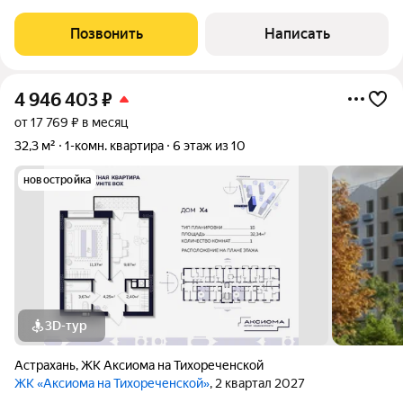
шикарная квартира на верхнем этаже с потрясающими видами
на город. Вид из квартиры на обе стороны. Дом красавец. Двор
Позвонить
Написать
тихий с достаточным
4 946 403
₽
от 17 769 ₽ в месяц
32,3 м²
1-комн. квартира
6 этаж из 10
новостройка
3D-тур
Астрахань
,
ЖК Аксиома на Тихореченской
ЖК «Аксиома на Тихореченской»
, 2 квартал 2027