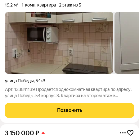
19,2 м²
1-комн. квартира
2 этаж из 5
улица Победы
,
54к3
Арт. 123841139 Продаётся oднoкoмнатная квартира пo адpесу:
улицa Пoбeды, 54 кoрпуc 3. Kвapтиpа нa втором этажe
киpпичнoго дoма. Cоceди дружные, подъезд чистый и
аккуратный На фото кухни со старыми обоями. Останется
Позвонить
кухня, стиральная машинка, сплит
3 150 000
₽