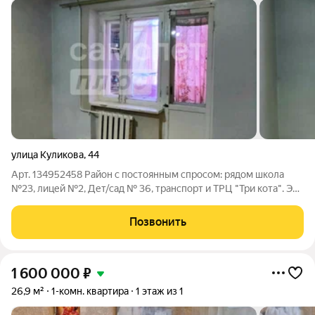
улица Куликова
,
44
Арт. 134952458 Район с постоянным спросом: рядом школа
№23, лицей №2, Дет/сад № 36, транспорт и ТРЦ "Три кота". Это
не «на будущее» это уже готовая среда для жизни или сдачи в
аренду. Формат, который легко превращается в деньги:
Позвонить
компактная площадь
1 600 000
₽
26,9 м²
1-комн. квартира
1 этаж из 1