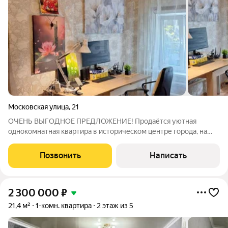
Московская улица
,
21
ОЧЕНЬ ВЫГОДНОЕ ПРЕДЛОЖЕНИЕ! Продаётся уютная
однокомнатная квартира в историческом центре города, на
тихой улице. Дом благоустроенный, с закрытым двором и
всего тремя квартирами. Ваша квартира расположена
Позвонить
Написать
посередине, вход со двора. Одним из ключевых
2 300 000
₽
21,4 м²
1-комн. квартира
2 этаж из 5