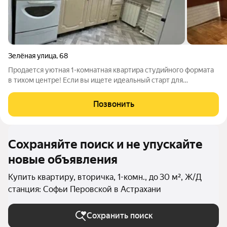
Зелёная улица
,
68
Продается уютная 1-комнатная квартира студийного формата
в тихом центре! Если вы ищете идеальный старт для
самостоятельной жизни или надежный вариант для сдачи в
аренду этот объект создан для вас. Ключевые преимущества:
Позвонить
Локация «все включено»:
Сохраняйте поиск и не упускайте
новые объявления
Купить квартиру, вторичка, 1-комн., до 30 м², Ж/Д
станция: Софьи Перовской в Астрахани
Сохранить поиск