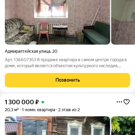
Адмиралтейская улица
,
20
Арт. 136607353 В продаже квартира в самом центре города в
доме, который является объектом культурного наследия,
Корпус Николаевой, 2-я пол. XIXв. В квартире высокие потолки
- 5 м, прекрасно подойдет чтобы сделать дизайнерский второй
Позвонить
этаж (например
1 300 000
₽
20,3 м²
1-комн. квартира
2 этаж из 2