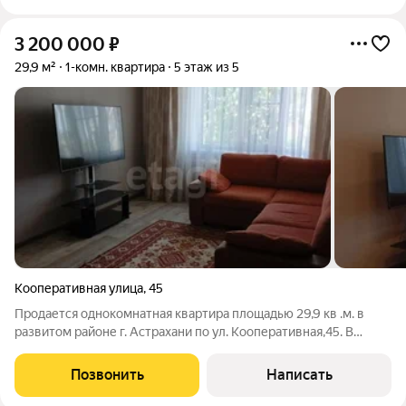
3 200 000
₽
29,9 м²
1-комн. квартира
5 этаж из 5
Кооперативная улица
,
45
Продается однокомнатная квартира площадью 29,9 кв .м. в
развитом районе г. Астрахани по ул. Кооперативная,45. В
квартире частично выполнен ремонт. В гостиной выровнены
все стены и оклеены дорогими стильными обоями. Заменена
Позвонить
Написать
алюминевая проводка на