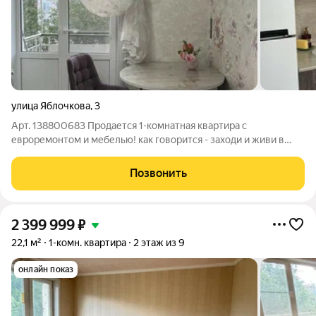
улица Яблочкова
,
3
Арт. 138800683 Продается 1-комнатная квартира с
евроремонтом и мебелью! как говорится - заходи и живи в
свое удовольствие ) Отлично подойдет для молодой семьи,
для студентов или как выгодное вложение ! Ремонт выполнен
Позвонить
в светлых пастельных тонах,
2 399 999
₽
22,1 м²
1-комн. квартира
2 этаж из 9
онлайн показ