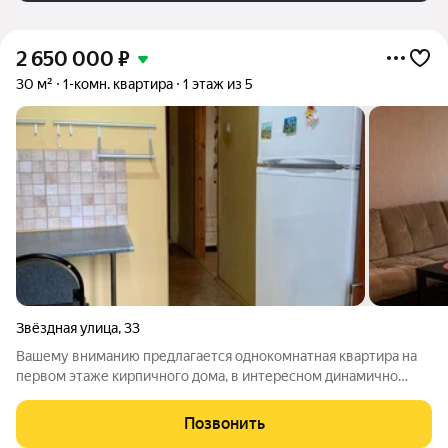
2 650 000
₽
30 м²
1-комн. квартира
1 этаж из 5
Звёздная улица
,
33
Вашему вниманию предлагается однокомнатная квартира на
первом этаже кирпичного дома, в интересном динамично
развивающемся микрорайоне улиц Звездная -Космонавтов
(район Сан Пиццы). Хорошая квартира в прекрасном районе.
Позвонить
Удобный этаж, удачная