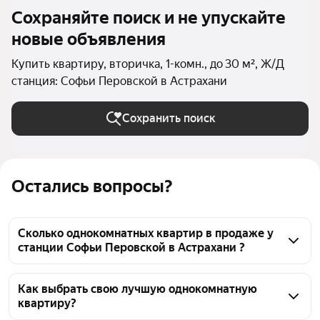
Сохраняйте поиск и не упускайте
новые объявления
Купить квартиру, вторичка, 1-комн., до 30 м², Ж/Д
станция: Софьи Перовской в Астрахани
Сохранить поиск
Остались вопросы?
Сколько однокомнатных квартир в продаже у
станции Софьи Перовской в Астрахани ?
На Яндекс Недвижимости в продаже у станции 
Софьи Перовской в Астрахани 46 однокомнатных 
Как выбрать свою лучшую однокомнатную
квартиру?
квартир, из них 46 объявлений от агентств