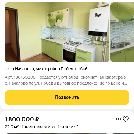
село Началово
,
микрорайон Победы
,
1Ак6
Арт. 136150296 Продаётся уютная однокомнатная квартира в
с. Началово по ул. Победы выгодное предложение по цене и
быстрым условиям сделки. Квартира общей площадью 28,6 м
(жилая 18 м, кухня 5 м) на 3-м этаже кирпичного дома (всего 3
Позвонить
этажа). Наличие
1 800 000
₽
22,6 м²
1-комн. квартира
1 этаж из 5