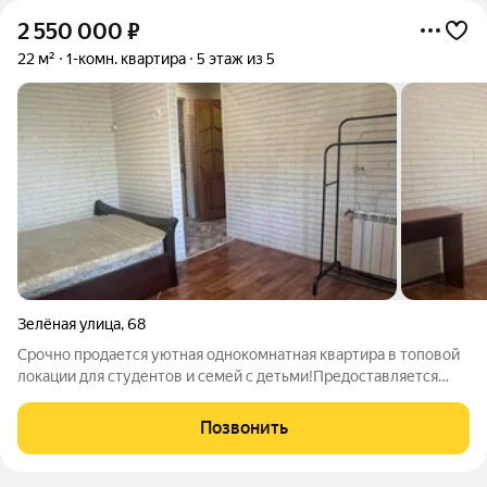
2 550 000
₽
22 м²
1-комн. квартира
5 этаж из 5
Зелёная улица
,
68
Срочно продается уютная однокомнатная квартира в топовой
локации для студентов и семей с детьми!Предоставляется
полное юридическое сопровождение! Продается 1 комнатная
квартира,расположенная в тихом,спокойном районе по адресу:
Позвонить
улица Зеленая,дом 68,