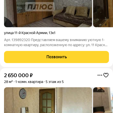
улица 11-й Красной Армии
,
13к1
Арт. 139892320 Представляем вашему вниманию уютную 1-
комнатную квартиру, расположенную по адресу: ул. 11 Красной
Армии, 13, корп. 1. Это прекрасное предложение на 2 этаже 5-
этажного кирпичного дома, общей площадью 23 кв.м., станет
Позвонить
отличным стартом
2 650 000
₽
28 м²
1-комн. квартира
5 этаж из 5