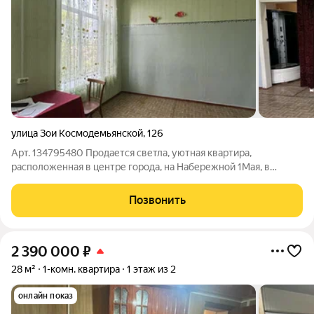
улица Зои Космодемьянской
,
126
Арт. 134795480 Продается светла, уютная квартира,
расположенная в центре города, на Набережной 1Мая, в
кирпичном двухэтажном доме , с высокими потолками. В
квартире установлены большие пластиковые окна, душевая
Позвонить
кабина, отопление газовое. отличный
2 390 000
₽
28 м²
1-комн. квартира
1 этаж из 2
онлайн показ