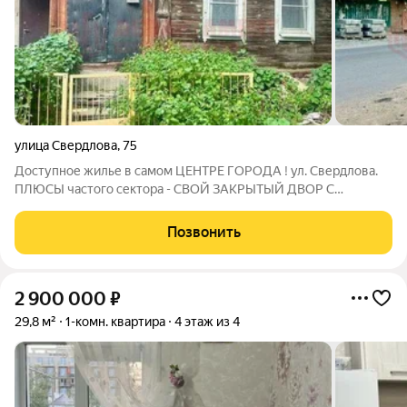
улица Свердлова
,
75
Доступное жилье в самом ЦЕНТРЕ ГОРОДА ! ул. Свердлова.
ПЛЮСЫ частого сектора - СВОЙ ЗАКРЫТЫЙ ДВОР С
ПАРКОВКОЙ + ХОЗ. ПОСТРОЙКИ - дополнительное место для
хранения. ДВОР СКВОЗНОЙ вход и выход с ул. Красная
Позвонить
Набережная/Свердлова В доме всего - две
2 900 000
₽
29,8 м²
1-комн. квартира
4 этаж из 4