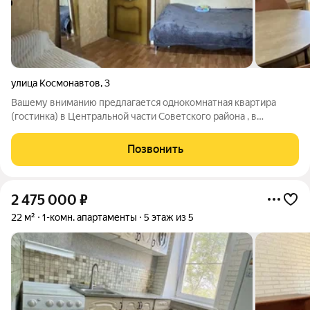
улица Космонавтов
,
3
Вашему вниманию предлагается однокомнатная квартира
(гостинка) в Центральной части Советского района , в
интересном микрорайоне улиц Космонавтов Звездной - пр.
Воробьева (Юго-Восток 2) , с косметическим ремонтом в
Позвонить
отличном состоянии. Дом кирпичный -
2 475 000
₽
22 м²
1-комн. апартаменты
5 этаж из 5