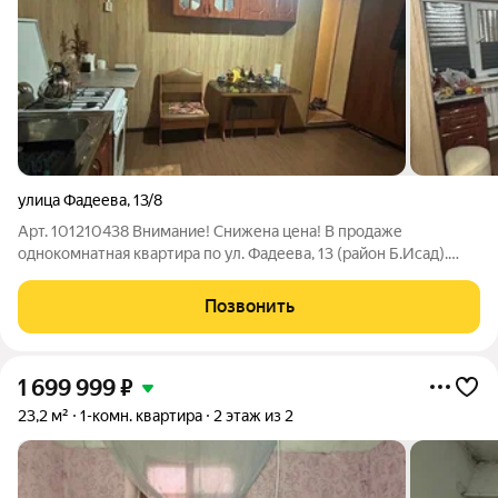
улица Фадеева
,
13/8
Арт. 101210438 Внимание! Снижена цена! В продаже
однокомнатная квартира по ул. Фадеева, 13 (район Б.Исад).
КОСМЕТИЧЕСКИЙ РЕМОНТ: делался для себя, - натяжной
потолок/утеплены стены, надежная/проведена новая
Позвонить
электропроводка/установлен новый
1 699 999
₽
23,2 м²
1-комн. квартира
2 этаж из 2