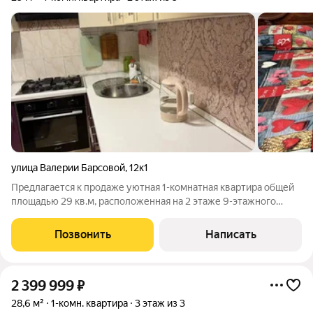
улица Валерии Барсовой
,
12к1
Предлагается к продаже уютная 1-комнатная квартира общей
площадью 29 кв.м, расположенная на 2 этаже 9-этажного
дома. Это отличный вариант как для собственного
проживания, так и для выгодной сдачи в аренду. Ключевые
Позвонить
Написать
преимущества: Расположение:
2 399 999
₽
28,6 м²
1-комн. квартира
3 этаж из 3