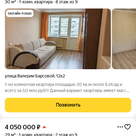
30 м²
1-комн. квартира
8 этаж из 9
онлайн показ
улица Валерии Барсовой
,
12к2
1-но комнатная квартира площадью 30 кв.м около Б.Исад и
всего за 3,0 млн.руб!!! Данный вариант квартиры имеет массу
плюсов - это однокомнатная квартира (самые востребованные
квартиры для молодой семьи) на ул. В. Барсовой (самый
Позвонить
обустроенный и
4 050 000
₽
29 м²
1-комн. квартира
2 этаж из 9