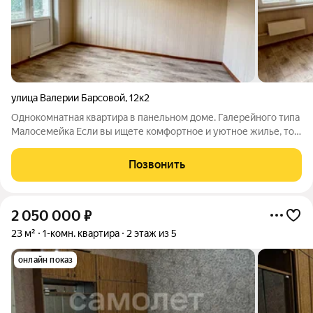
улица Валерии Барсовой
,
12к2
Однокомнатная квартира в панельном доме. Галерейного типа
Малосемейка Если вы ищете комфортное и уютное жилье, то
эта квартира отличный вариант. Общая площадь 22,1 кв. м.
Жилая площадь квартиры составляет 16 кв. м, что позволяет
Позвонить
разместить здесь всё
2 050 000
₽
23 м²
1-комн. квартира
2 этаж из 5
онлайн показ