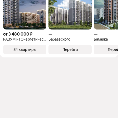
от 3 480 000 ₽
—
—
РАЗУМ на Энергетической
Бабаевского
Бабайка
84 квартиры
Перейти
Пере