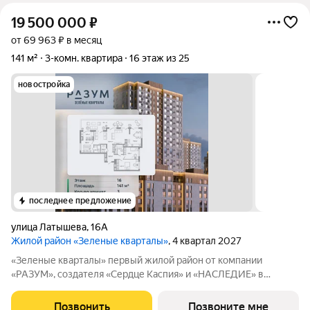
19 500 000
₽
от 69 963 ₽ в месяц
141 м²
3-комн. квартира
16 этаж из 25
новостройка
последнее предложение
улица Латышева
,
16А
Жилой район «Зеленые кварталы»
, 4 квартал 2027
«Зеленые кварталы» первый жилой район от компании
«РАЗУМ», создателя «Сердце Каспия» и «НАСЛЕДИЕ» в
Астрахани, состоящий из пяти зелёных кварталов,
объединенных общим бульваром. Жилой район расположен в
Позвонить
Позвоните мне