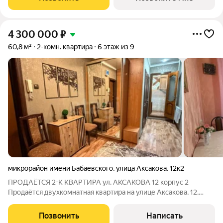
собственными школой,
4 300 000
₽
60,8 м²
2-комн. квартира
6 этаж из 9
микрорайон имени Бабаевского
,
улица Аксакова
,
12к2
ПРОДАЁТСЯ 2-К КВАРТИРА ул. АКСАКОВА 12 корпус 2
Продаётся двухкомнатная квартира на улице Аксакова, 12,
корпус 2 просторная, светлая и тёплая, в панельном доме
улучшенной планировки (серия 135-Б). Шестой этаж
Позвонить
Написать
девятиэтажки, одна из самых удобных и