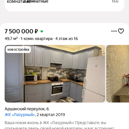
2-комнатные
166
7 500 000
₽
49,7 м²
1-комн. квартира
4 этаж из 16
новостройка
Аршанский переулок
,
6
ЖК «Лазурный»
, 2 квартал 2019
Ваша новая жизнь в ЖК «Лазурный»! Представьте: вы
открываете дверь своей новой квартиры, и вас встречает