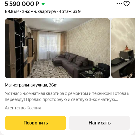
5 590 000
₽
69,8 м²
3-комн. квартира
4 этаж из 9
Магистральная улица
,
36к1
Уютная 3-комнатная квартира с ремонтом и техникой! Готова к
переезду! Продаю просторную и светлую 3-комнатную
квартиру общей площадью 70 кв.м. в связи с переездом. Это
Агентство Ксения
не просто продажа недвижимости это возможность купить
готовый дом, в который
Позвонить
Написать