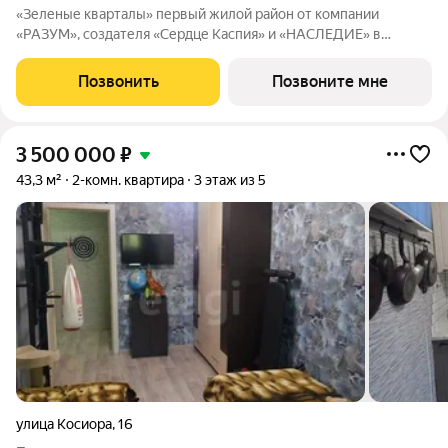
«Зеленые кварталы» первый жилой район от компании
«РАЗУМ», создателя «Сердце Каспия» и «НАСЛЕДИЕ» в
Астрахани, состоящий из пяти зелёных кварталов,
объединенных общим бульваром. Жилой район расположен в
Позвонить
Позвоните мне
центре университетской жизни Астрахани. Рядом
3 500 000
₽
43,3 м²
2-комн. квартира
3 этаж из 5
улица Косиора
,
16