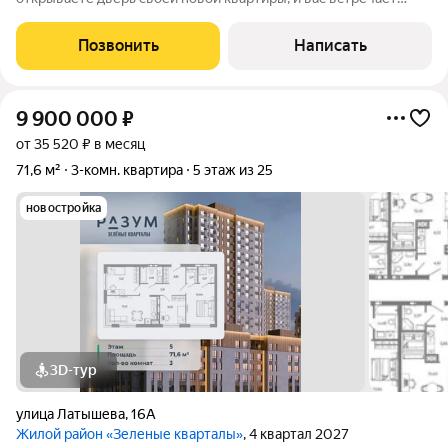
идеально выполненный ремонт, стильная мебель и полностью
оборудованная кухня. Больше никаких хлопот со стройкой и
Позвонить
Написать
подбором техники всё уже
9 900 000
₽
от 35 520 ₽ в месяц
71,6 м²
3-комн. квартира
5 этаж из 25
новостройка
3D-тур
улица Латышева
,
16А
Жилой район «Зеленые кварталы»
, 4 квартал 2027