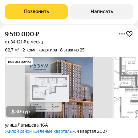
мебелирована (диван, стенка, кресло-кровать, прихожая,
кухонный гарнитур). Пластиковые окна во всех комнатах, в
Позвонить
Написать
санузле выполнена
9 510 000
₽
от 34 121 ₽ в месяц
62,7 м²
2-комн. квартира
8 этаж из 25
новостройка
3D-тур
улица Латышева
,
16А
Жилой район «Зеленые кварталы»
, 4 квартал 2027