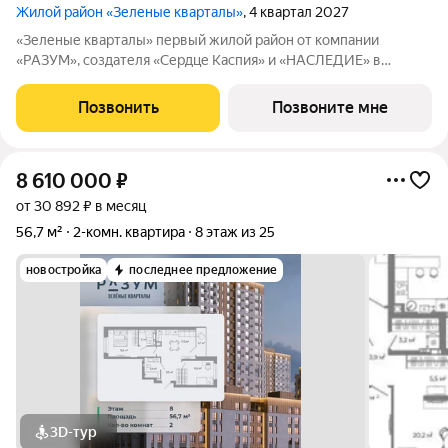
Жилой район «Зеленые кварталы»
, 4 квартал 2027
«Зеленые кварталы» первый жилой район от компании
«РАЗУМ», создателя «Сердце Каспия» и «НАСЛЕДИЕ» в
Астрахани, состоящий из пяти зелёных кварталов,
объединенных общим бульваром. Жилой район расположен в
Позвонить
Позвоните мне
центре университетской жизни Астрахани. Рядом
8 610 000
₽
от 30 892 ₽ в месяц
56,7 м²
2-комн. квартира
8 этаж из 25
новостройка
последнее предложение
3D-тур