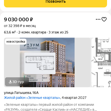
Позвонить
отопления и оплачиваете только
9 030 000
₽
от 32 398 ₽ в месяц
63,6 м²
2-комн. квартира
3 этаж из 25
новостройка
3D-тур
улица Латышева
,
16А
Жилой район «Зеленые кварталы»
, 4 квартал 2027
«Зеленые кварталы» первый жилой район от компании
«РАЗУМ», создателя «Сердце Каспия» и «НАСЛЕДИЕ» в