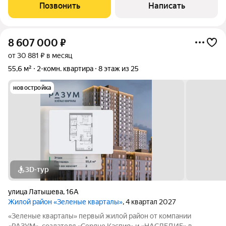
небольшая аккуратная кухня. Газовая плита заменена на новую
Позвонить
Написать
(на фото старая). Из одной из
8 607 000
₽
от 30 881 ₽ в месяц
55,6 м²
2-комн. квартира
8 этаж из 25
новостройка
3D-тур
улица Латышева
,
16А
Жилой район «Зеленые кварталы»
, 4 квартал 2027
«Зеленые кварталы» первый жилой район от компании