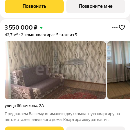
объединенных общим бульваром. Жилой район расположен в
Позвонить
Позвоните мне
центре университетской жизни Астрахани. Рядом
3 550 000
₽
42,7 м²
2-комн. квартира
5 этаж из 5
улица Яблочкова
,
2А
Предлагаем Вашему вниманию двухкомнатную квартиру на
пятом этaжe пaнeльного дома. Квартира аккуратная и
ухоженная. Изолированные комнаты, совмещенный санузел,