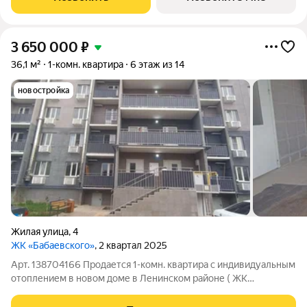
центре университетской жизни Астрахани. Рядом
3 650 000
₽
36,1 м²
1-комн. квартира
6 этаж из 14
новостройка
Жилая улица
,
4
ЖК «Бабаевского»
, 2 квартал 2025
Арт. 138704166 Продается 1-комн. квартира с индивидуальным
отоплением в новом доме в Ленинском районе ( ЖК
Бабаевский). Индивидуальное отопление- это главное
преимущество: вы не зависите от графиков центрального