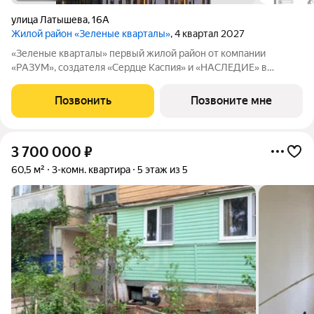
улица Латышева
,
16А
Жилой район «Зеленые кварталы»
, 4 квартал 2027
«Зеленые кварталы» первый жилой район от компании
«РАЗУМ», создателя «Сердце Каспия» и «НАСЛЕДИЕ» в
Астрахани, состоящий из пяти зелёных кварталов,
объединенных общим бульваром. Жилой район расположен в
Позвонить
Позвоните мне
центре университетской жизни Астрахани. Рядом
3 700 000
₽
60,5 м²
3-комн. квартира
5 этаж из 5