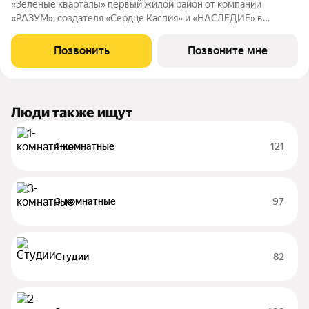
«Зеленые кварталы» первый жилой район от компании
«РАЗУМ», создателя «Сердце Каспия» и «НАСЛЕДИЕ» в
Астрахани, состоящий из пяти зелёных кварталов,
объединенных общим бульваром. Жилой район расположен в
Позвонить
Позвоните мне
центре университетской жизни Астрахани. Рядом
Люди также ищут
1-комнатные
121
3-комнатные
97
Студии
82