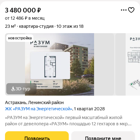
3 480 000
₽
от 12 486 ₽ в месяц
23 м²
квартира-студия
10 этаж из 18
новостройка
3D-тур
Астрахань
,
Ленинский район
ЖК «РАЗУМ на Энергетической»
, 1 квартал 2028
«РАЗУМ на Энергетической» первый масштабный жилой
район от девелопера «РАЗУМ» площадью 12 гектаров в мкр.
Бабаевского на ул. Энергетическая, созданный по концепции
«город в городе». Это 4 квартала 18 домов от 10 до 18 этажей с
Позвонить
Позвоните мне