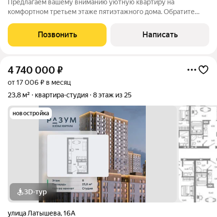
Предлагаем вашему вниманию уютную квартиру на
комфортном третьем этаже пятиэтажного дома. Обратите
внимание на этот интересный вариант!!! Тихий спальный район
со всей необходимой инфраструктурой. Квартира состоит из
Позвонить
Написать
двух светлых комнат, аккуратной
4 740 000
₽
от 17 006 ₽ в месяц
23,8 м²
квартира-студия
8 этаж из 25
новостройка
3D-тур
улица Латышева
,
16А