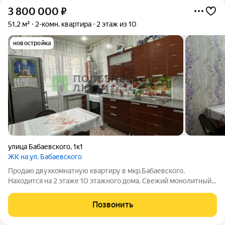
3 800 000
₽
51,2 м²
2-комн. квартира
2 этаж из 10
новостройка
улица Бабаевского
,
1к1
ЖК на ул. Бабаевского
Продаю двухкомнатную квартиру в мкр.Бабаевского.
Находится на 2 этаже 10 этажного дома. Свежий монолитный
дом 2014 года постройки. Очень чистая, уютная и тёплая
квартира. Выполнен косметический ремонт (пластиковые
Позвонить
окна, натяжные потолки).