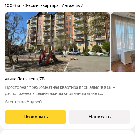
100,6 м²
3-комн. квартира
7 этаж из 7
улица Латышева
,
7В
Просторная трехкомнатная квартира площадью 100,6 м
расположена в семиэтажном кирпичном доме с
индивидуальным отоплением, что обеспечивает комфортный
Агентство Андрей
микроклимат и независимость от сезонных отключений.
Толщина стен 60 см гарантирует отличную тепло- и
Позвонить
Написать