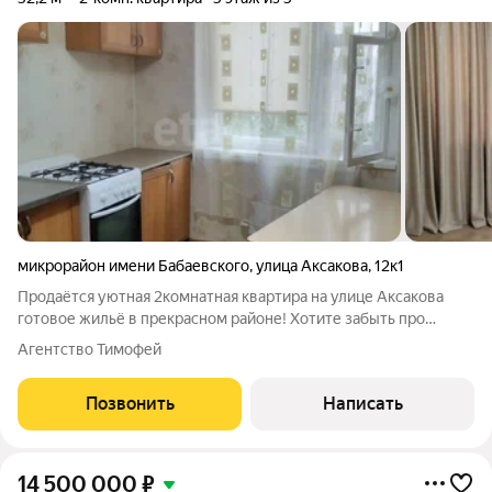
микрорайон имени Бабаевского
,
улица Аксакова
,
12к1
Продаётся уютная 2комнатная квартира на улице Аксакова
готовое жильё в прекрасном районе! Хотите забыть про
ремонт, покупку мебели и долгие поиски «того самого»
Агентство Тимофей
варианта? Эта квартира готовое решение для комфортной
жизни. Никаких вложений просто
Позвонить
Написать
14 500 000
₽