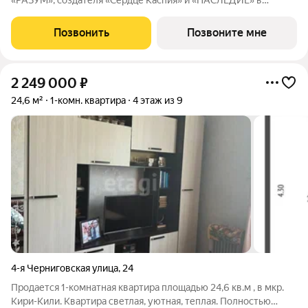
«РАЗУМ», создателя «Сердце Каспия» и «НАСЛЕДИЕ» в
Астрахани, состоящий из пяти зелёных кварталов,
объединенных общим бульваром. Жилой район расположен в
Позвонить
Позвоните мне
центре университетской жизни Астрахани. Рядом
2 249 000
₽
24,6 м²
1-комн. квартира
4 этаж из 9
4-я Черниговская улица
,
24
Продается 1-комнатная квартира площадью 24,6 кв.м , в мкр.
Кири-Кили. Квартира светлая, уютная, теплая. Полностью