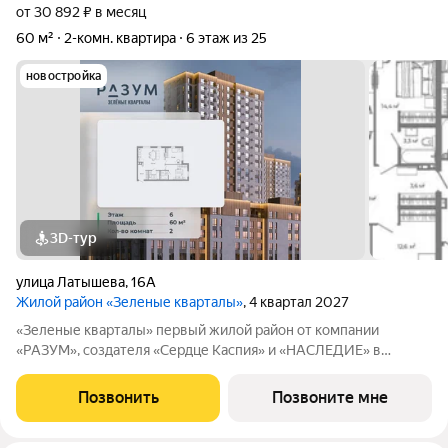
от 30 892 ₽ в месяц
60 м²
2-комн. квартира
6 этаж из 25
новостройка
3D-тур
улица Латышева
,
16А
Жилой район «Зеленые кварталы»
, 4 квартал 2027
«Зеленые кварталы» первый жилой район от компании
«РАЗУМ», создателя «Сердце Каспия» и «НАСЛЕДИЕ» в
Астрахани, состоящий из пяти зелёных кварталов,
объединенных общим бульваром. Жилой район расположен в
Позвонить
Позвоните мне
центре университетской жизни Астрахани. Рядом