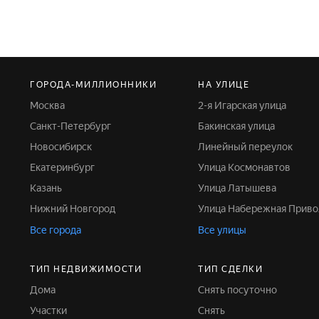
ГОРОДА-МИЛЛИОННИКИ
НА УЛИЦЕ
Москва
2-я Игарская улица
Санкт-Петербург
Бакинская улица
Новосибирск
Линейный переулок
Екатеринбург
Улица Космонавтов
Казань
Улица Латышева
Нижний Новгород
Улица Набережная Приво
Все города
Все улицы
ТИП НЕДВИЖИМОСТИ
ТИП СДЕЛКИ
Дома
Снять посуточно
Участки
Снять