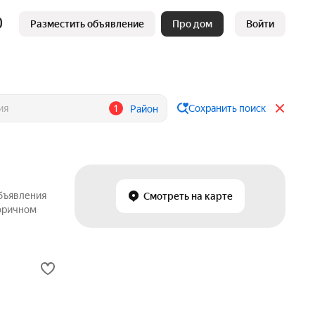
Разместить объявление
Про дом
Войти
1
Сохранить поиск
Район
объявления
Смотреть на карте
торичном