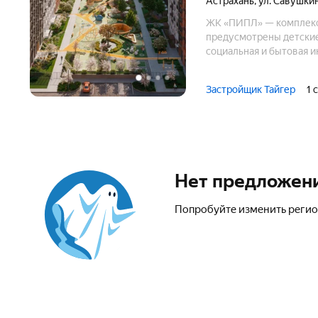
Астрахань
,
ул. Савушки
ЖК «ПИПЛ» — комплекс
предусмотрены детские
социальная и бытовая и
Застройщик Тайгер
1 
Нет предложен
Попробуйте изменить регио