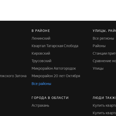
В РАЙОНЕ
УЛИЦЫ, РАЙ
Ленинский
Все регионы
Квартал Татарская Слобода
Районы
Кировский
Станции при
Трусовский
Сравнение н
Микрорайон Автогородок
Улицы
лжского Затона
Микрорайон 20 лет Октября
Все районы
ГОРОДА В ОБЛАСТИ
ЛЮДИ ТАКЖ
Астрахань
Купить квар
Купить квар