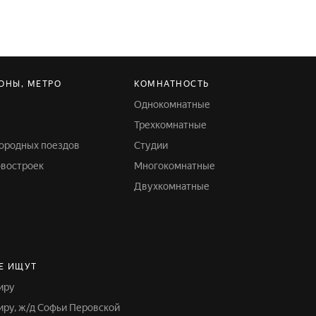
ОНЫ, МЕТРО
КОМНАТНОСТЬ
Однокомнатные
Трехкомнатные
городных поездов
Студии
овостроек
Многокомнатные
Двухкомнатные
Е ИЩУТ
тиру
тиру, ж/д Софьи Перовской