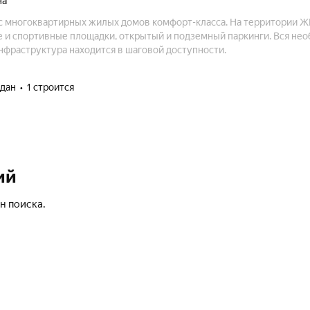
на
 многоквартирных жилых домов комфорт-класса. На территории Ж
 и спортивные площадки, открытый и подземный паркинги. Вся не
нфраструктура находится в шаговой доступности.
сдан
1 строится
ий
н поиска.