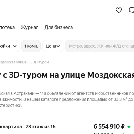
потека
Журнал
Для бизнеса
ройки
1 комн.
Цена
здокская улица
C 3D-туром
 c 3D-туром на улице Моздокская
ская в Астрахани — 118 объявлений от агентств и собственников п
движимости. В нашем каталоге предложения площадью от 33,3 м² до 
ктеристики.
6 554 910
₽
я квартира · 23 этаж из 16