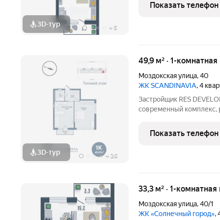
планировок квартир до о
Показать телефон
Строительство комплекс
3D-тур
+
5
49,9 м² · 1-комнатна
Моздокская улица
,
40
ЖК SCANDINAVIA
, 4 ква
Застройщик RES DEVELOP
современный комплекс, 
Астрахани. Дом с авторс
и продуманными функци
Показать телефон
подарят вам высокий
3D-тур
+
26
33,3 м² · 1-комнатная
Моздокская улица
,
40/1
ЖК «Солнечный город»
,