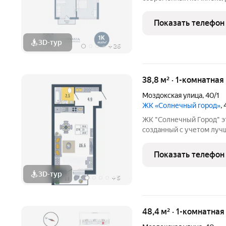
Астрахани. Дом с авторс
и продуманными функци
Показать телефон
подарят вам высокий
3D-тур
+
26
38,8 м² · 1-комнатная
Моздокская улица
,
40/1
ЖК «Солнечный город»
,
ЖК "Солнечный Город" это современный жилой комплекс,
созданный с учетом лучш
пожеланий жителей нашег
планировок квартир до о
Показать телефон
Строительство комплекс
3D-тур
+
5
48,4 м² · 1-комнатная