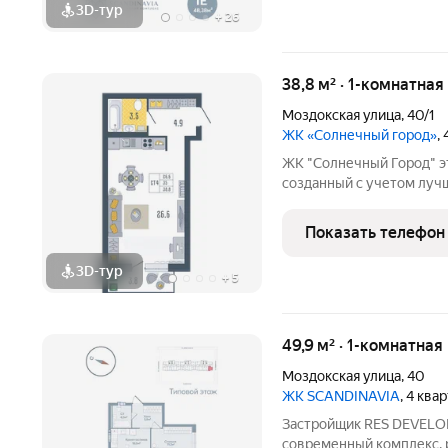
3D-тур
+
26
38,8 м² · 1-комнатная
Моздокская улица
,
40/1
ЖК «Солнечный город»
,
ЖК "Солнечный Город" это современный жилой комплекс,
созданный с учетом лучш
пожеланий жителей нашег
планировок квартир до о
Показать телефон
Строительство комплекс
3D-тур
+
5
49,9 м² · 1-комнатная
Моздокская улица
,
40
ЖК SCANDINAVIA
, 4 ква
Застройщик RES DEVELOP
современный комплекс, 