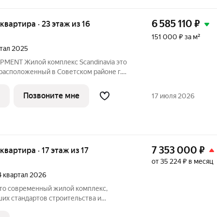
6 585 110
₽
я квартира · 23 этаж из 16
151 000 ₽ за м²
ртал 2025
MENT Жилой комплекс Scandinavia это
расположенный в Советском районе г.
кой архитектурой в скандинавском стиле
ональными планировками, которые
Позвоните мне
17 июля 2026
7 353 000
₽
 квартира · 17 этаж из 17
от 35 224 ₽ в месяц
 4 квартал 2026
их стандартов строительства и
о города. Здесь продумано все: от