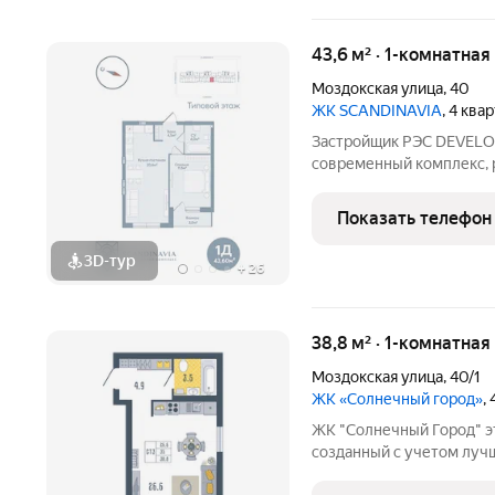
43,6 м² · 1-комнатна
Моздокская улица
,
40
ЖК SCANDINAVIA
, 4 ква
Застройщик РЭС DEVELOP
современный комплекс, 
Астрахани. Дом с авторс
и продуманными функци
Показать телефон
подарят вам высокий
3D-тур
+
26
38,8 м² · 1-комнатная
Моздокская улица
,
40/1
ЖК «Солнечный город»
,
ЖК "Солнечный Город" это современный жилой комплекс,
созданный с учетом лучш
пожеланий жителей нашег