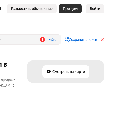
Разместить объявление
Про дом
Войти
1
Сохранить поиск
Район
 в
Смотреть на карте
о продаже
49,9 м² в