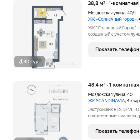
38,8 м² · 1-комнатная
Моздокская улица
,
40/1
ЖК «Солнечный город»
,
ЖК "Солнечный Город" это современный жилой комплекс,
созданный с учетом лучш
пожеланий жителей нашег
планировок квартир до о
Показать телефон
Строительство комплекс
3D-тур
+
5
48,4 м² · 1-комнатная
Моздокская улица
,
40
ЖК SCANDINAVIA
, 4 ква
Застройщик RES DEVELOP
современный комплекс, 
Астрахани. Дом с авторс
и продуманными функци
Показать телефон
подарят вам высокий