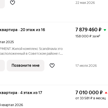
тделки дома. Финансовая безопасность:
22 мая 2026
а
7 879 460
₽
я квартира · 20 этаж из 16
158 000 ₽ за м²
ртал 2025
MENT Жилой комплекс Scandinavia это
расположенный в Советском районе г.
кой архитектурой в скандинавском стиле
ональными планировками, которые
Позвоните мне
17 июля 2026
7 010 000
₽
 квартира · 4 этаж из 17
от 33 581 ₽ в месяц
 4 квартал 2026