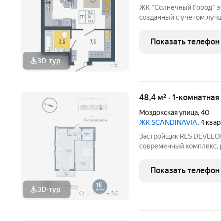
ЖК "Солнечный Город" это современный жилой комплекс,
созданный с учетом лучш
пожеланий жителей нашег
планировок квартир до о
Показать телефон
Строительство комплекс
3D-тур
+
5
48,4 м² · 1-комнатная
Моздокская улица
,
40
ЖК SCANDINAVIA
, 4 ква
Застройщик RES DEVELOP
современный комплекс, 
Астрахани. Дом с авторс
и продуманными функци
Показать телефон
подарят вам высокий
3D-тур
+
26