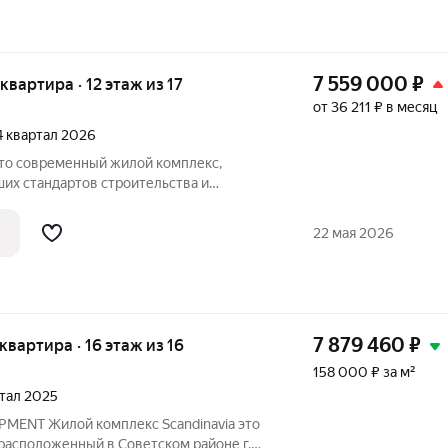
7 559 000
₽
 квартира · 12 этаж из 17
от 36 211 ₽ в месяц
 4 квартал 2026
их стандартов строительства и
о города. Здесь продумано все: от
тделки дома. Финансовая безопасность:
22 мая 2026
а
7 879 460
₽
 квартира · 16 этаж из 16
158 000 ₽ за м²
ртал 2025
MENT Жилой комплекс Scandinavia это
расположенный в Советском районе г.