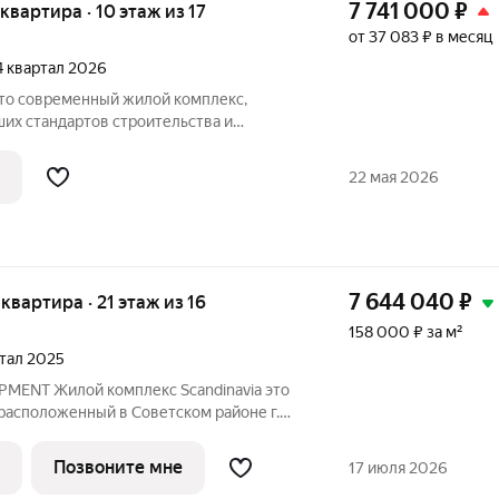
7 741 000
₽
 квартира · 10 этаж из 17
от 37 083 ₽ в месяц
 4 квартал 2026
их стандартов строительства и
о города. Здесь продумано все: от
тделки дома. Финансовая безопасность:
22 мая 2026
а
7 644 040
₽
 квартира · 21 этаж из 16
158 000 ₽ за м²
ртал 2025
MENT Жилой комплекс Scandinavia это
расположенный в Советском районе г.
кой архитектурой в скандинавском стиле
ональными планировками, которые
Позвоните мне
17 июля 2026