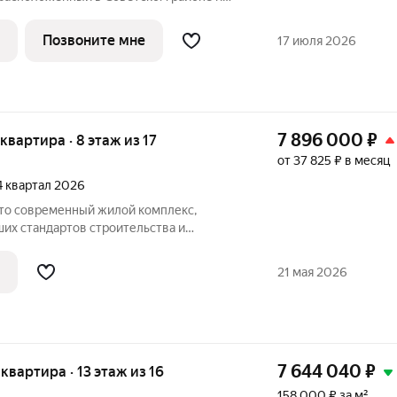
кой архитектурой в скандинавском стиле
ональными планировками, которые
Позвоните мне
17 июля 2026
7 896 000
₽
 квартира · 8 этаж из 17
от 37 825 ₽ в месяц
 4 квартал 2026
их стандартов строительства и
о города. Здесь продумано все: от
тделки дома. Финансовая безопасность:
21 мая 2026
а
7 644 040
₽
 квартира · 13 этаж из 16
158 000 ₽ за м²