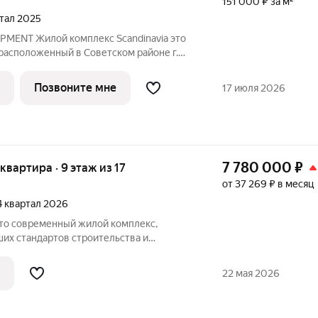
151 000 ₽ за м²
ртал 2025
MENT Жилой комплекс Scandinavia это
расположенный в Советском районе г.
кой архитектурой в скандинавском стиле
ональными планировками, которые
Позвоните мне
17 июля 2026
7 780 000
₽
 квартира · 9 этаж из 17
от 37 269 ₽ в месяц
 4 квартал 2026
их стандартов строительства и
о города. Здесь продумано все: от
тделки дома. Финансовая безопасность:
22 мая 2026
а