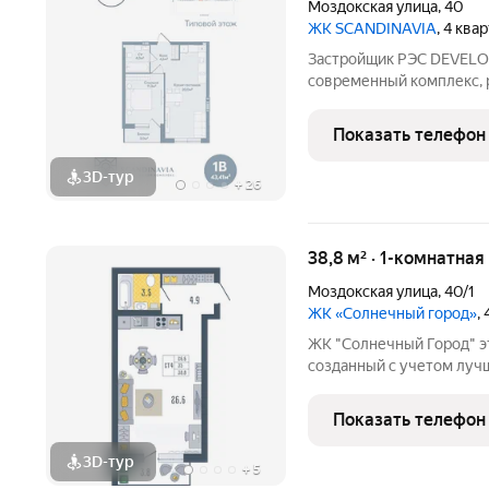
Моздокская улица
,
40
ЖК SCANDINAVIA
, 4 ква
Застройщик РЭС DEVELOP
современный комплекс, 
Астрахани. Дом с авторс
и продуманными функци
Показать телефон
подарят вам высокий
3D-тур
+
26
38,8 м² · 1-комнатная
Моздокская улица
,
40/1
ЖК «Солнечный город»
,
ЖК "Солнечный Город" это современный жилой комплекс,
созданный с учетом лучш
пожеланий жителей нашег
планировок квартир до о
Показать телефон
Строительство комплекс
3D-тур
+
5