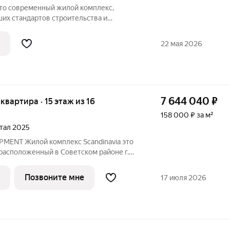
их стандартов строительства и
о города. Здесь продумано все: от
тделки дома. Финансовая безопасность:
22 мая 2026
а
7 644 040
₽
 квартира · 15 этаж из 16
158 000 ₽ за м²
ртал 2025
MENT Жилой комплекс Scandinavia это
расположенный в Советском районе г.
кой архитектурой в скандинавском стиле
ональными планировками, которые
Позвоните мне
17 июля 2026