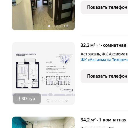
доме детская поликлиник
Показать телефон
этажный, новый лифт, у
+
6
32,2 м² · 1-комнатная
Астрахань
,
ЖК Аксиома н
ЖК «Аксиома на Тихоре
Показать телефон
3D-тур
+
31
34,2 м² · 1-комнатная