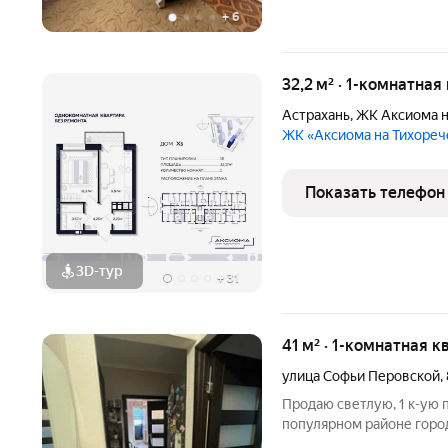
+
6
32,2 м² · 1-комнатная
Астрахань
,
ЖК Аксиома н
ЖК «Аксиома на Тихоре
Показать телефон
3D-тур
+
31
41 м² · 1-комнатная к
улица Софьи Перовской
,
Продаю светлую, 1 к-ую 
популярном районе город
инфраструктура, отлична