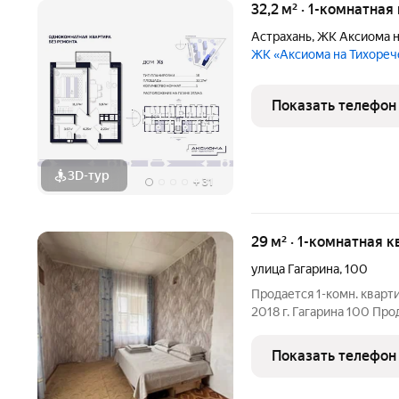
32,2 м² · 1-комнатная
Астрахань
,
ЖК Аксиома н
ЖК «Аксиома на Тихоре
Показать телефон
3D-тур
+
31
29 м² · 1-комнатная к
улица Гагарина
,
100
Продается 1-комн. кварти
2018 г. Гагарина 100 Пр
тихом районе. Отличный 
студентов. Преимущества: Компактная: Общая площадь 29 
Показать телефон
Все