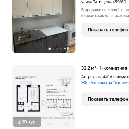
улица Татищева
,
к59/60
В продаже светлая 1 ква
вариант, как для прожива
ХАРАКТЕРИСТИКА ДОМА, КВАРТИ
панельной технологии строительств
Показать телефон
возле дома 3 этаж 5
+
6
32,2 м² · 1-комнатная
Астрахань
,
ЖК Аксиома н
ЖК «Аксиома на Тихоре
Показать телефон
3D-тур
+
31