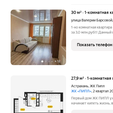
30 м² · 1-комнатная 
улица Валерии Барсовой
1-но комнатная квартира
за 3,0 млн.руб!!! Данны
это однокомнатная квар
для молодой семьи) на у
Показать телефон
+
12
27,9 м² · 1-комнатная
Астрахань
,
ЖК Пипл
ЖК «ПИПЛ»
, 2 квартал 
Первый дом ЖК ПИПЛ уже
начинает кипеть жизнь,
своих уютных квартир. Ж