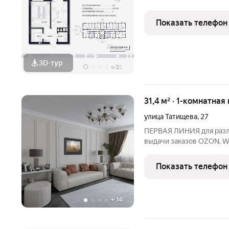
Показать телефон
3D-тур
+
31
31,4 м² · 1-комнатная
улица Татищева
,
27
ПЕРВАЯ ЛИНИЯ для различных сфер подходит: ПВЗ (пункт
выдачи заказов OZON, WILDBERRIES)
ЮРИДИЧЕСКОЙ ПРАКТИКИ
КРАСОТЫ просто для жизни. Причём, здесь: возможно создать
Показать телефон
отдельный вход 
+
14