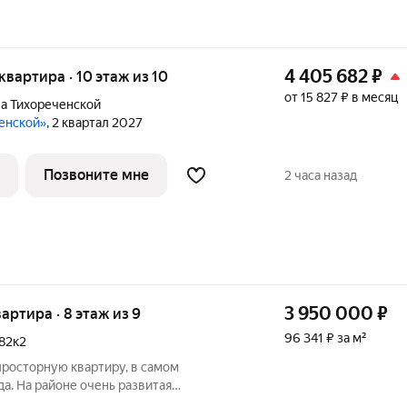
4 405 682
₽
 квартира · 10 этаж из 10
от 15 827 ₽ в месяц
а Тихореченской
ченской»
, 2 квартал 2027
Позвоните мне
2 часа назад
3 950 000
₽
вартира · 8 этаж из 9
96 341 ₽ за м²
82к2
просторную квартиру, в самом
а. На районе очень развитая
я транспортная развязка, в соседнем