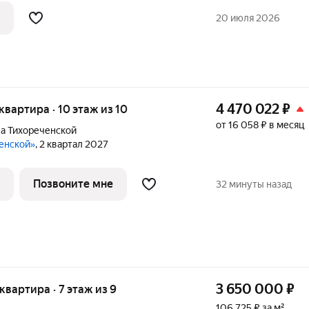
а, через дорогу школа. Дом 9-ти
20 июля 2026
хоженная
4 470 022
₽
 квартира · 10 этаж из 10
от 16 058 ₽ в месяц
а Тихореченской
ченской»
, 2 квартал 2027
Позвоните мне
32 минуты назад
3 650 000
₽
 квартира · 7 этаж из 9
106 725 ₽ за м²