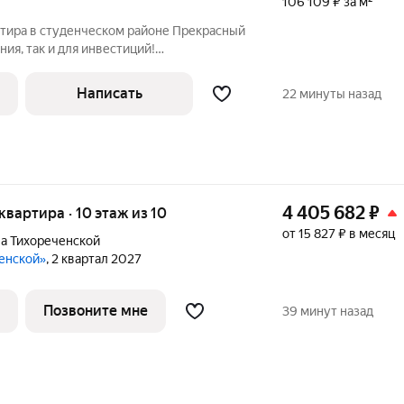
106 109 ₽ за м²
ртира в студенческом районе Прекрасный
ния, так и для инвестиций!
РЫ Построенный по
а в 1966 г. Открытая парковка
Написать
22 минуты назад
4 405 682
₽
 квартира · 10 этаж из 10
от 15 827 ₽ в месяц
а Тихореченской
ченской»
, 2 квартал 2027
Позвоните мне
39 минут назад