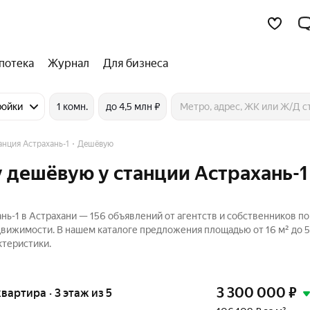
потека
Журнал
Для бизнеса
ройки
1 комн.
до 4,5 млн ₽
анция Астрахань-1
Дешёвую
 дешёвую у станции Астрахань-1
ь-1 в Астрахани — 156 объявлений от агентств и собственников п
движимости. В нашем каталоге предложения площадью от 16 м² до 51
ктеристики.
3 300 000
₽
 квартира · 3 этаж из 5