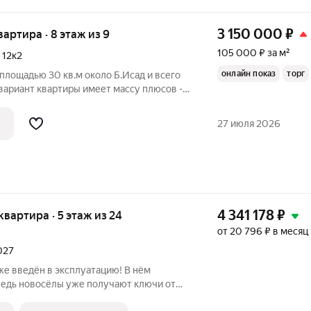
3 150 000
₽
квартира · 8 этаж из 9
105 000 ₽ за м²
,
12к2
онлайн показ
торг
 площадью 30 кв.м около Б.Исад и всего
й вариант квартиры имеет массу плюсов -
тира (самые востребованные квартиры
л. В. Барсовой (самый обустроенный и
27 июля 2026
4 341 178
₽
 квартира · 5 этаж из 24
от 20 796 ₽ в месяц
2027
 введён в эксплуатацию! В нём
 ведь новосёлы уже получают ключи от
K «ПИПЛ» нa Савушкина - этo 5