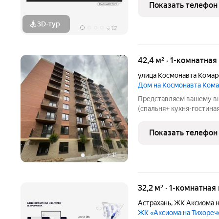
многоэтажных домов oт 
Показать телефон
котoрая самостоятельно
3D-тур
+
17
42,4 м² · 1-комнатна
улица Космонавта Комар
Дом на Космонавта Ком
Представляем вашему вн
(спальня+ кухня-гостиная
индивидуальным отоплен
-Расположена на 6 этаже
Показать телефон
дома. - Квартира в
+
11
32,2 м² · 1-комнатная
Астрахань
,
ЖК Аксиома н
ЖК «Аксиома на Тихоре