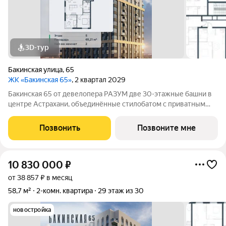
3D-тур
Бакинская улица
,
65
ЖК «Бакинская 65»
, 2 квартал 2029
Бакинская 65 от девелопера РАЗУМ две 30-этажные башни в
центре Астрахани, объединённые стилобатом с приватным
двором-парком и собственной торговой галереей. В пешей
доступности находятся лучшие школы, гимназии и детские
Позвонить
Позвоните мне
сады идеальные условия для
10 830 000
₽
от 38 857 ₽ в месяц
58,7 м²
2-комн. квартира
29 этаж из 30
новостройка