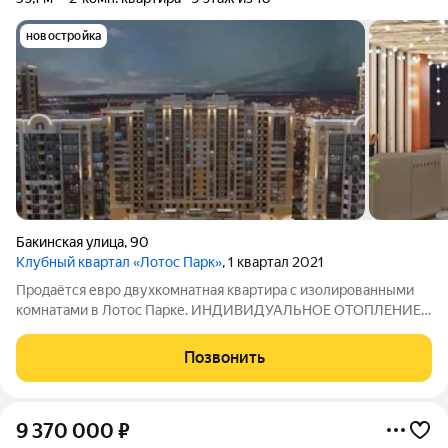
новостройка
Бакинская улица
,
90
Клубный квартал «Лотос Парк»
, 1 квартал 2021
Продаётся евро двухкомнатная квартира с изолированными
комнатами в Лотос Парке. ИНДИВИДУАЛЬНОЕ ОТОПЛЕНИЕ!
Раздельный санузел и гардеробная. Окна выходят на
солнечную сторону. Внутри предусмотрены панорамные окна,
Позвонить
которые добавляют света и
9 370 000
₽