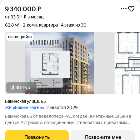
9 340 000
₽
от 33 511 ₽ в месяц
62,8 м²
2-комн. квартира
4 этаж из 30
новостройка
3D-тур
Бакинская улица
,
65
ЖК «Бакинская 65»
, 2 квартал 2029
Бакинская 65 от девелопера РАЗУМ две 30-этажные башни в
центре Астрахани, объединённые стилобатом с приватным
двором-парком и собственной торговой галереей. В пешей
доступности находятся лучшие школы, гимназии и детские
Позвонить
Позвоните мне