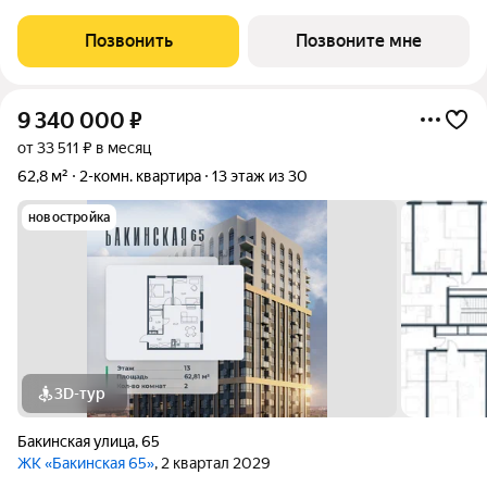
двором-парком и собственной торговой галереей. В пешей
доступности находятся лучшие школы, гимназии и детские
Позвонить
Позвоните мне
сады идеальные условия для
9 340 000
₽
от 33 511 ₽ в месяц
62,8 м²
2-комн. квартира
13 этаж из 30
новостройка
3D-тур
Бакинская улица
,
65
ЖК «Бакинская 65»
, 2 квартал 2029