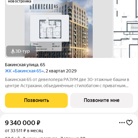
новостройка
3D-тур
Бакинская улица
,
65
ЖК «Бакинская 65»
, 2 квартал 2029
Бакинская 65 от девелопера РАЗУМ две 30-этажные башни в
центре Астрахани, объединённые стилобатом с приватным
двором-парком и собственной торговой галереей. В пешей
доступности находятся лучшие школы, гимназии и детские
Позвонить
Позвоните мне
сады идеальные условия для
9 340 000
₽
от 33 511 ₽ в месяц