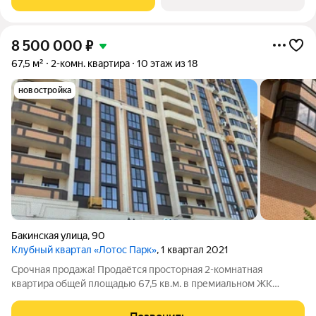
сады идеальные условия для
8 500 000
₽
67,5 м²
2-комн. квартира
10 этаж из 18
новостройка
Бакинская улица
,
90
Клубный квартал «Лотос Парк»
, 1 квартал 2021
Срочная продажа! Продаётся просторная 2-комнатная
квартира общей площадью 67,5 кв.м. в премиальном ЖК
«Клубный квартал Лотос Парк» (Дом 1). Отличная планировка
для комфортной жизни в престижном районе города.