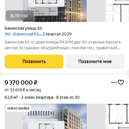
3D-тур
Бакинская улица
,
65
ЖК «Бакинская 65»
, 2 квартал 2029
Бакинская 65 от девелопера РАЗУМ две 30-этажные башни в
центре Астрахани, объединённые стилобатом с приватным
двором-парком и собственной торговой галереей. В пешей
доступности находятся лучшие школы, гимназии и детские
Позвонить
Позвоните мне
сады идеальные условия для
9 370 000
₽
от 33 618 ₽ в месяц
62,8 м²
2-комн. квартира
8 этаж из 30
новостройка