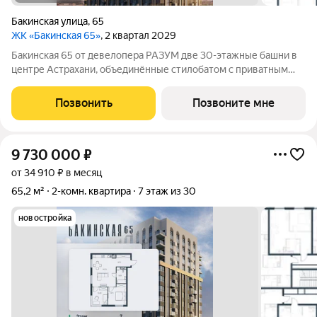
Бакинская улица
,
65
ЖК «Бакинская 65»
, 2 квартал 2029
Бакинская 65 от девелопера РАЗУМ две 30-этажные башни в
центре Астрахани, объединённые стилобатом с приватным
двором-парком и собственной торговой галереей. В пешей
доступности находятся лучшие школы, гимназии и детские
Позвонить
Позвоните мне
сады идеальные условия для
9 730 000
₽
от 34 910 ₽ в месяц
65,2 м²
2-комн. квартира
7 этаж из 30
новостройка