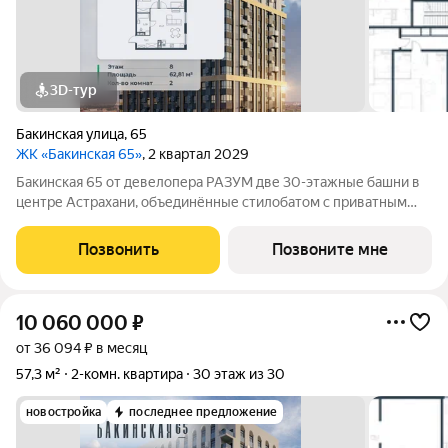
3D-тур
Бакинская улица
,
65
ЖК «Бакинская 65»
, 2 квартал 2029
Бакинская 65 от девелопера РАЗУМ две 30-этажные башни в
центре Астрахани, объединённые стилобатом с приватным
двором-парком и собственной торговой галереей. В пешей
доступности находятся лучшие школы, гимназии и детские
Позвонить
Позвоните мне
сады идеальные условия для
10 060 000
₽
от 36 094 ₽ в месяц
57,3 м²
2-комн. квартира
30 этаж из 30
новостройка
последнее предложение