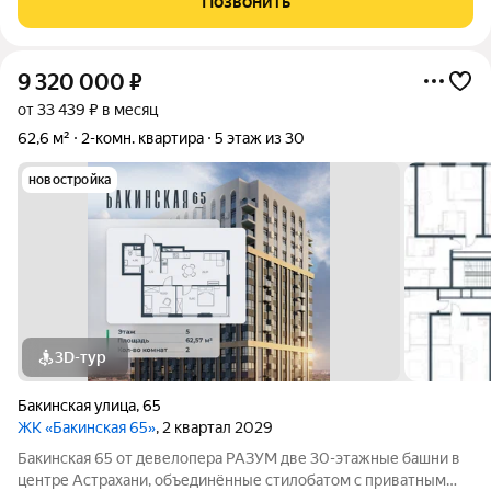
Позвонить
Описание планировки : Квартира имеет
9 320 000
₽
от 33 439 ₽ в месяц
62,6 м²
2-комн. квартира
5 этаж из 30
новостройка
3D-тур
Бакинская улица
,
65
ЖК «Бакинская 65»
, 2 квартал 2029
Бакинская 65 от девелопера РАЗУМ две 30-этажные башни в
центре Астрахани, объединённые стилобатом с приватным