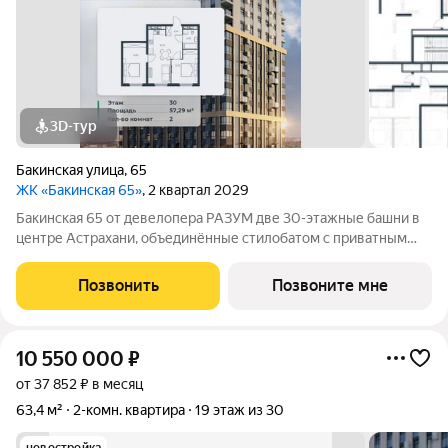
3D-тур
Бакинская улица
,
65
ЖК «Бакинская 65»
, 2 квартал 2029
Бакинская 65 от девелопера РАЗУМ две 30-этажные башни в
центре Астрахани, объединённые стилобатом с приватным
двором-парком и собственной торговой галереей. В пешей
доступности находятся лучшие школы, гимназии и детские
Позвонить
Позвоните мне
сады идеальные условия для
10 550 000
₽
от 37 852 ₽ в месяц
63,4 м²
2-комн. квартира
19 этаж из 30