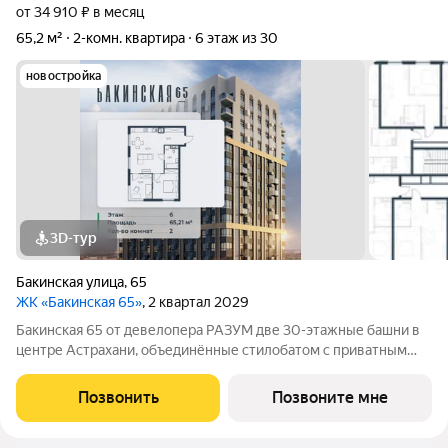
от 34 910 ₽ в месяц
65,2 м²
2-комн. квартира
6 этаж из 30
новостройка
3D-тур
Бакинская улица
,
65
ЖК «Бакинская 65»
, 2 квартал 2029
Бакинская 65 от девелопера РАЗУМ две 30-этажные башни в
центре Астрахани, объединённые стилобатом с приватным
двором-парком и собственной торговой галереей. В пешей
доступности находятся лучшие школы, гимназии и детские
Позвонить
Позвоните мне
сады идеальные условия для