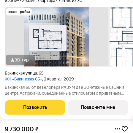
62,6 м²
2-комн. квартира
7 этаж из 30
новостройка
3D-тур
Бакинская улица
,
65
ЖК «Бакинская 65»
, 2 квартал 2029
Бакинская 65 от девелопера РАЗУМ две 30-этажные башни в
центре Астрахани, объединённые стилобатом с приватным
двором-парком и собственной торговой галереей. В пешей
доступности находятся лучшие школы, гимназии и детские
Позвонить
Позвоните мне
сады идеальные условия для
9 730 000
₽