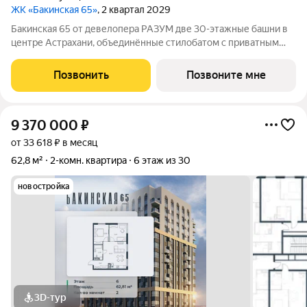
ЖК «Бакинская 65»
, 2 квартал 2029
Бакинская 65 от девелопера РАЗУМ две 30-этажные башни в
центре Астрахани, объединённые стилобатом с приватным
двором-парком и собственной торговой галереей. В пешей
доступности находятся лучшие школы, гимназии и детские
Позвонить
Позвоните мне
сады идеальные условия для
9 370 000
₽
от 33 618 ₽ в месяц
62,8 м²
2-комн. квартира
6 этаж из 30
новостройка
3D-тур