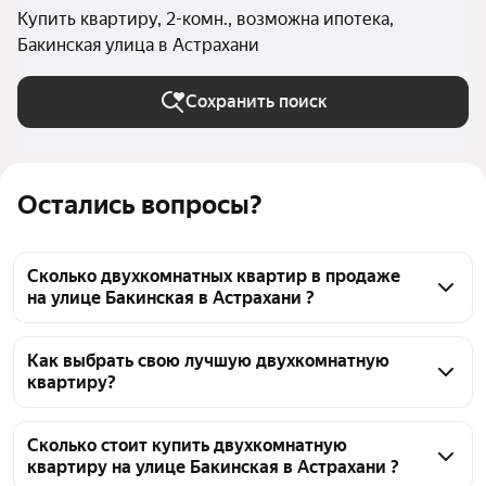
Купить квартиру, 2-комн., возможна ипотека,
Бакинская улица в Астрахани
Сохранить поиск
Остались вопросы?
Сколько двухкомнатных квартир в продаже
на улице Бакинская в Астрахани ?
На Яндекс Недвижимости в продаже на улице 
Бакинская в Астрахани 44 двухкомнатных 
Как выбрать свою лучшую двухкомнатную
квартиру?
квартиры, из них 3 объявления от агентств, 41 
объявление от застройщиков
Чтобы купить 2-комнатную квартиру в ипотеку на 
улице Бакинская, воспользуйтесь тепловой картой 
Сколько стоит купить двухкомнатную
квартиру на улице Бакинская в Астрахани ?
для оценки инфраструктуры и транспортной 