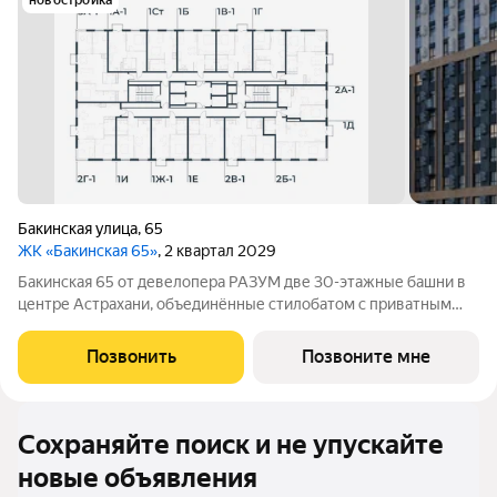
новостройка
Бакинская улица
,
65
ЖК «Бакинская 65»
, 2 квартал 2029
Бакинская 65 от девелопера РАЗУМ две 30-этажные башни в
центре Астрахани, объединённые стилобатом с приватным
двором-парком и собственной торговой галереей. В пешей
доступности находятся лучшие школы, гимназии и детские
Позвонить
Позвоните мне
сады идеальные условия для
Сохраняйте поиск и не упускайте
новые объявления