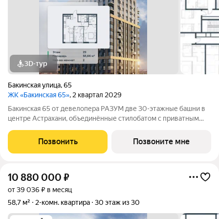
3D-тур
Бакинская улица
,
65
ЖК «Бакинская 65»
, 2 квартал 2029
Бакинская 65 от девелопера РАЗУМ две 30-этажные башни в
центре Астрахани, объединённые стилобатом с приватным
двором-парком и собственной торговой галереей. В пешей
доступности находятся лучшие школы, гимназии и детские
Позвонить
Позвоните мне
сады идеальные условия для
10 880 000
₽
от 39 036 ₽ в месяц
58,7 м²
2-комн. квартира
30 этаж из 30