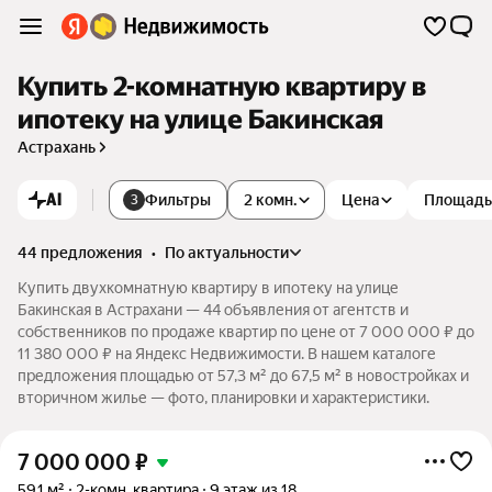
Купить 2-комнатную квартиру в
ипотеку на улице Бакинская
Астрахань
AI
Фильтры
2 комн.
Цена
Площадь
3
44 предложения
•
по актуальности
Купить двухкомнатную квартиру в ипотеку на улице
Бакинская в Астрахани — 44 объявления от агентств и
собственников по продаже квартир по цене от 7 000 000 ₽ до
11 380 000 ₽ на Яндекс Недвижимости. В нашем каталоге
предложения площадью от 57,3 м² до 67,5 м² в новостройках и
вторичном жилье — фото, планировки и характеристики.
7 000 000
₽
59,1 м²
2-комн. квартира
9 этаж из 18