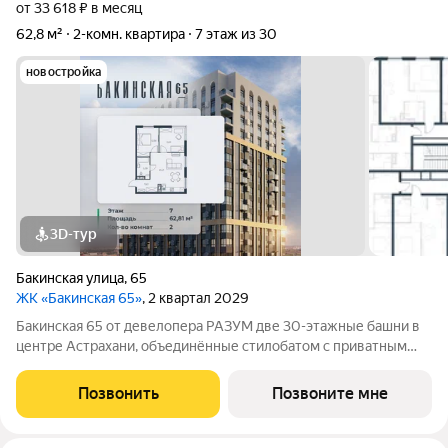
от 33 618 ₽ в месяц
62,8 м²
2-комн. квартира
7 этаж из 30
новостройка
3D-тур
Бакинская улица
,
65
ЖК «Бакинская 65»
, 2 квартал 2029
Бакинская 65 от девелопера РАЗУМ две 30-этажные башни в
центре Астрахани, объединённые стилобатом с приватным
двором-парком и собственной торговой галереей. В пешей
доступности находятся лучшие школы, гимназии и детские
Позвонить
Позвоните мне
сады идеальные условия для