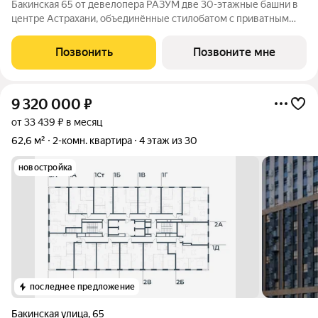
Бакинская 65 от девелопера РАЗУМ две 30-этажные башни в
центре Астрахани, объединённые стилобатом с приватным
двором-парком и собственной торговой галереей. В пешей
доступности находятся лучшие школы, гимназии и детские
Позвонить
Позвоните мне
сады идеальные условия для
9 320 000
₽
от 33 439 ₽ в месяц
62,6 м²
2-комн. квартира
4 этаж из 30
новостройка
последнее предложение
Бакинская улица
,
65