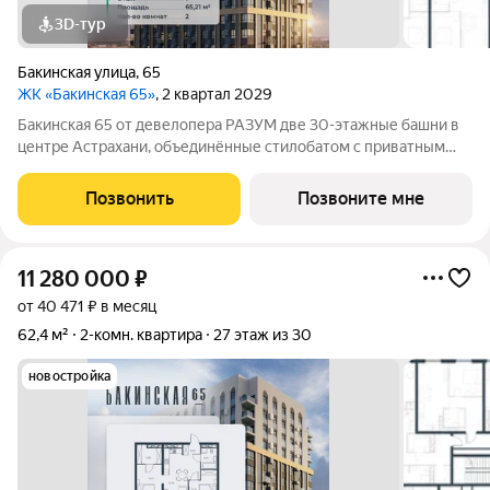
3D-тур
Бакинская улица
,
65
ЖК «Бакинская 65»
, 2 квартал 2029
Бакинская 65 от девелопера РАЗУМ две 30-этажные башни в
центре Астрахани, объединённые стилобатом с приватным
двором-парком и собственной торговой галереей. В пешей
доступности находятся лучшие школы, гимназии и детские
Позвонить
Позвоните мне
сады идеальные условия для
11 280 000
₽
от 40 471 ₽ в месяц
62,4 м²
2-комн. квартира
27 этаж из 30
новостройка