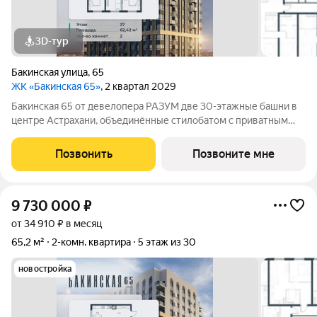
3D-тур
Бакинская улица
,
65
ЖК «Бакинская 65»
, 2 квартал 2029
Бакинская 65 от девелопера РАЗУМ две 30-этажные башни в
центре Астрахани, объединённые стилобатом с приватным
двором-парком и собственной торговой галереей. В пешей
доступности находятся лучшие школы, гимназии и детские
Позвонить
Позвоните мне
сады идеальные условия для
9 730 000
₽
от 34 910 ₽ в месяц
65,2 м²
2-комн. квартира
5 этаж из 30
новостройка