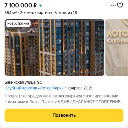
7 100 000
₽
59,1 м²
2-комн. квартира
5 этаж из 18
новостройка
Бакинская улица
,
90
Клубный квартал «Лотос Парк»
, 1 квартал 2021
Продаётся евро двухкомнатная квартира с изолированными
комнатами в Лотос Парке. ИНДИВИДУАЛЬНОЕ ОТОПЛЕНИЕ!
Раздельный санузел и гардеробная. Окна выходят на
солнечную сторону. Внутри предусмотрены панорамные окна,
Позвонить
которые добавляют света и