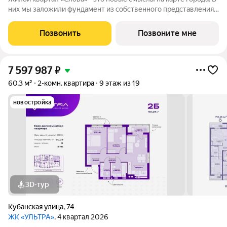
них мы заложили фундамент из собственного представления
о совершенном жилье. Данное название отражает теплоту и
уют добрососедства, а также многонациональность нашего
Позвонить
Позвоните мне
города. Ведь именно
7 597 987
₽
60,3 м²
2-комн. квартира
9 этаж из 19
новостройка
3D-тур
Кубанская улица
,
74
ЖК «УЛЬТРА»
, 4 квартал 2026