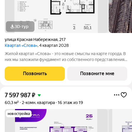
3D-тур
улица Красная Набережная
,
217
Квартал «Слова»
, 4 квартал 2028
Жилой квартал «Слова» - это новые смыслы на карте города. В
них мы заложили фундамент из собственного представления
о совершенном жилье. Данное название отражает теплоту и
уют добрососедства, а также многонациональность нашего
Позвонить
Позвоните мне
города. Ведь именно
7 597 987
₽
60,3 м²
2-комн. квартира
16 этаж из 19
новостройка