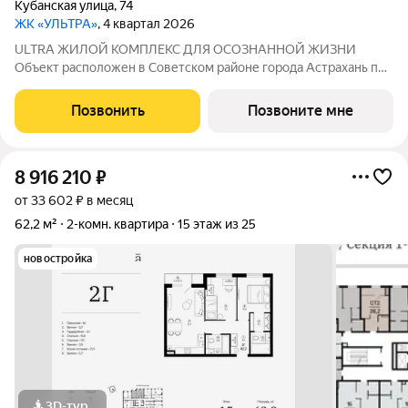
Кубанская улица
,
74
ЖК «УЛЬТРА»
, 4 квартал 2026
ULTRA ЖИЛОЙ КОМПЛЕКС ДЛЯ ОСОЗНАННОЙ ЖИЗНИ
Объект расположен в Советском районе города Астрахань по
адресу: ул. Кубанская, 74, в 10 минутах от делового центра.
Дата ввода в эксплуатацию первой очереди: IV кв. 2026 года.
Позвонить
Позвоните мне
Но уже сейчас вы можете
8 916 210
₽
от 33 602 ₽ в месяц
62,2 м²
2-комн. квартира
15 этаж из 25
новостройка
3D-тур