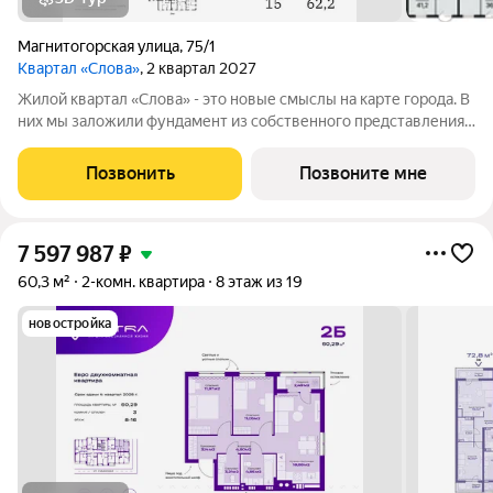
Магнитогорская улица
,
75/1
Квартал «Слова»
, 2 квартал 2027
Жилой квартал «Слова» - это новые смыслы на карте города. В
них мы заложили фундамент из собственного представления
о совершенном жилье. Данное название отражает теплоту и
уют добрососедства, а также многонациональность нашего
Позвонить
Позвоните мне
города. Ведь именно
7 597 987
₽
60,3 м²
2-комн. квартира
8 этаж из 19
новостройка