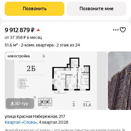
адресу: ул. Кубанская, 74, в 10 минутах от делового центра.
Дата ввода в эксплуатацию первой очереди: IV кв. 2026 года.
Позвонить
Позвоните мне
Но уже сейчас вы можете
9 912 879
₽
от 37 358 ₽ в месяц
51,6 м²
2-комн. квартира
2 этаж из 24
новостройка
3D-тур
улица Красная Набережная
,
217
Квартал «Слова»
, 4 квартал 2028
Жилой квартал «Слова» - это новые смыслы на карте города. В