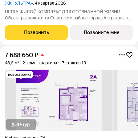
ЖК «УЛЬТРА»
, 4 квартал 2026
ULTRA ЖИЛОЙ КОМПЛЕКС ДЛЯ ОСОЗНАННОЙ ЖИЗНИ
Объект расположен в Советском районе города Астрахань по
адресу: ул. Кубанская, 74, в 10 минутах от делового центра.
Дата ввода в эксплуатацию первой очереди: IV кв. 2026 года.
Позвонить
Позвоните мне
Но уже сейчас вы можете
7 688 650
₽
48,6 м²
2-комн. квартира
17 этаж из 19
новостройка
3D-тур