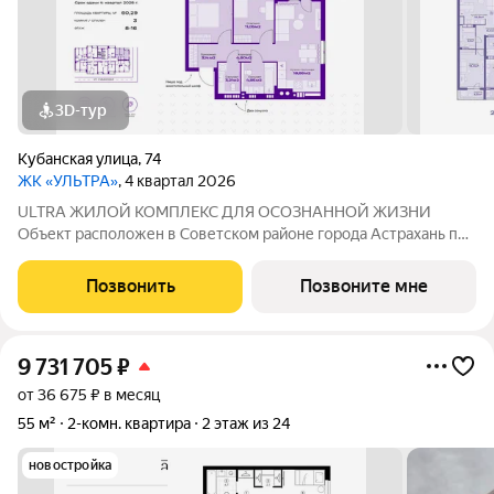
3D-тур
Кубанская улица
,
74
ЖК «УЛЬТРА»
, 4 квартал 2026
ULTRA ЖИЛОЙ КОМПЛЕКС ДЛЯ ОСОЗНАННОЙ ЖИЗНИ
Объект расположен в Советском районе города Астрахань по
адресу: ул. Кубанская, 74, в 10 минутах от делового центра.
Дата ввода в эксплуатацию первой очереди: IV кв. 2026 года.
Позвонить
Позвоните мне
Но уже сейчас вы можете
9 731 705
₽
от 36 675 ₽ в месяц
55 м²
2-комн. квартира
2 этаж из 24
новостройка