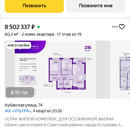
уют добрососедства, а также многонациональность нашего
Позвонить
Позвоните мне
города. Ведь именно
8 502 337
₽
60,3 м²
2-комн. квартира
17 этаж из 19
новостройка
3D-тур
Кубанская улица
,
74
ЖК «УЛЬТРА»
, 4 квартал 2026
ULTRA ЖИЛОЙ КОМПЛЕКС ДЛЯ ОСОЗНАННОЙ ЖИЗНИ
Объект расположен в Советском районе города Астрахань по