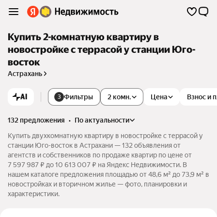
Купить 2-комнатную квартиру в
новостройке с террасой у станции Юго-
восток
Астрахань
AI
Фильтры
2 комн.
Цена
Взнос и 
3
132 предложения
•
по актуальности
Купить двухкомнатную квартиру в новостройке с террасой у
станции Юго-восток в Астрахани — 132 объявления от
агентств и собственников по продаже квартир по цене от
7 597 987 ₽ до 10 613 007 ₽ на Яндекс Недвижимости. В
нашем каталоге предложения площадью от 48,6 м² до 73,9 м² в
новостройках и вторичном жилье — фото, планировки и
характеристики.