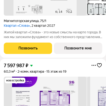
Магнитогорская улица
,
75/1
Квартал «Слова»
, 2 квартал 2027
Жилой квартал «Слова» - это новые смыслы на карте города. В
них мы заложили фундамент из собственного представления
о совершенном жилье. Данное название отражает теплоту и
уют добрососедства, а также многонациональность нашего
Позвонить
Позвоните мне
города. Ведь именно
7 597 987
₽
60,3 м²
2-комн. квартира
15 этаж из 19
новостройка