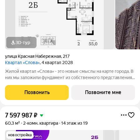
3D-тур
улица Красная Набережная
,
217
Квартал «Слова»
, 4 квартал 2028
Жилой квартал «Слова» - это новые смыслы на карте города. В
них мы заложили фундамент из собственного представления
о совершенном жилье. Данное название отражает теплоту и
уют добрососедства, а также многонациональность нашего
Позвонить
Позвоните мне
города. Ведь именно
7 597 987
₽
60,3 м²
2-комн. квартира
14 этаж из 19
новостройка