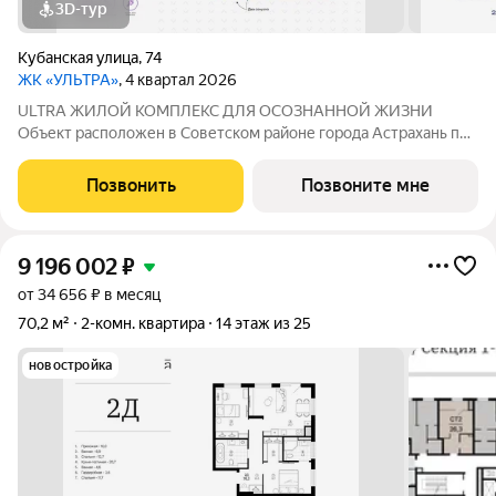
3D-тур
Кубанская улица
,
74
ЖК «УЛЬТРА»
, 4 квартал 2026
ULTRA ЖИЛОЙ КОМПЛЕКС ДЛЯ ОСОЗНАННОЙ ЖИЗНИ
Объект расположен в Советском районе города Астрахань по
адресу: ул. Кубанская, 74, в 10 минутах от делового центра.
Дата ввода в эксплуатацию первой очереди: IV кв. 2026 года.
Позвонить
Позвоните мне
Но уже сейчас вы можете
9 196 002
₽
от 34 656 ₽ в месяц
70,2 м²
2-комн. квартира
14 этаж из 25
новостройка