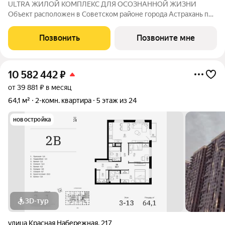
ULTRA ЖИЛОЙ КОМПЛЕКС ДЛЯ ОСОЗНАННОЙ ЖИЗНИ
Объект расположен в Советском районе города Астрахань по
адресу: ул. Кубанская, 74, в 10 минутах от делового центра.
Дата ввода в эксплуатацию первой очереди: IV кв. 2026 года.
Позвонить
Позвоните мне
Но уже сейчас вы можете
10 582 442
₽
от 39 881 ₽ в месяц
64,1 м²
2-комн. квартира
5 этаж из 24
новостройка
3D-тур
улица Красная Набережная
,
217