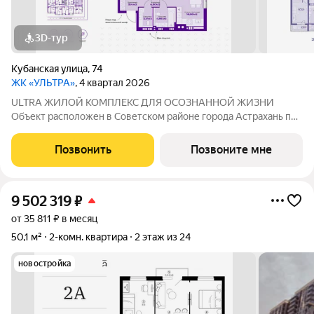
3D-тур
Кубанская улица
,
74
ЖК «УЛЬТРА»
, 4 квартал 2026
ULTRA ЖИЛОЙ КОМПЛЕКС ДЛЯ ОСОЗНАННОЙ ЖИЗНИ
Объект расположен в Советском районе города Астрахань по
адресу: ул. Кубанская, 74, в 10 минутах от делового центра.
Дата ввода в эксплуатацию первой очереди: IV кв. 2026 года.
Позвонить
Позвоните мне
Но уже сейчас вы можете
9 502 319
₽
от 35 811 ₽ в месяц
50,1 м²
2-комн. квартира
2 этаж из 24
новостройка