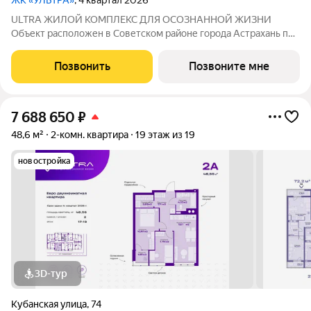
ЖК «УЛЬТРА»
, 4 квартал 2026
ULTRA ЖИЛОЙ КОМПЛЕКС ДЛЯ ОСОЗНАННОЙ ЖИЗНИ
Объект расположен в Советском районе города Астрахань по
адресу: ул. Кубанская, 74, в 10 минутах от делового центра.
Дата ввода в эксплуатацию первой очереди: IV кв. 2026 года.
Позвонить
Позвоните мне
Но уже сейчас вы можете
7 688 650
₽
48,6 м²
2-комн. квартира
19 этаж из 19
новостройка
3D-тур
Кубанская улица
,
74