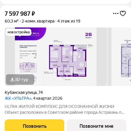
7 597 987
₽
60,3 м²
2-комн. квартира
4 этаж из 19
новостройка
3D-тур
Кубанская улица
,
74
ЖК «УЛЬТРА»
, 4 квартал 2026
ULTRA ЖИЛОЙ КОМПЛЕКС ДЛЯ ОСОЗНАННОЙ ЖИЗНИ
Объект расположен в Советском районе города Астрахань по
адресу: ул. Кубанская, 74, в 10 минутах от делового центра.
Дата ввода в эксплуатацию первой очереди: IV кв. 2026 года.
Позвонить
Позвоните мне
Но уже сейчас вы можете