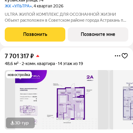
Кубанская улица
,
74
ЖК «УЛЬТРА»
, 4 квартал 2026
ULTRA ЖИЛОЙ КОМПЛЕКС ДЛЯ ОСОЗНАННОЙ ЖИЗНИ
Объект расположен в Советском районе города Астрахань по
адресу: ул. Кубанская, 74, в 10 минутах от делового центра.
Дата ввода в эксплуатацию первой очереди: IV кв. 2026 года.
Позвонить
Позвоните мне
Но уже сейчас вы можете
7 701 317
₽
48,6 м²
2-комн. квартира
14 этаж из 19
новостройка
3D-тур