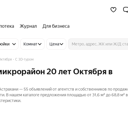
потека
Журнал
Для бизнеса
ройки
Комнат
Цена
Октября
C 3D-туром
микрорайон 20 лет Октября в
 Астрахани — 55 объявлений от агентств и собственников по продаж
сти. В нашем каталоге предложения площадью от 31,6 м² до 68,8 м² в
ктеристики.