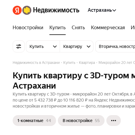
Астрахань
Новостройки
Купить
Снять
Коммерческая
И
Купить
Квартиру
Вторичка, новост
Недвижимость в Астрахани
Купить
Квартира
Микрорайон 20 лет 
Купить квартиру c 3D-туром 
Астрахани
Купить квартиру c 3D-туром - микрорайон 20 лет Октября, в
по цене от 5 432 738 ₽ до 10 116 820 ₽ на Яндекс Недвижимо
новостройках и вторичном жилье — фото, планировки и хара
1-комнатные
44
В новостройке
55