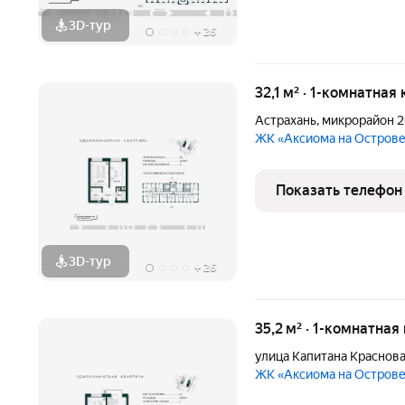
3D-тур
+
26
32,1 м² · 1-комнатная
Астрахань
,
микрорайон 2
ЖК «Аксиома на Остров
Показать телефон
3D-тур
+
26
35,2 м² · 1-комнатная
улица Капитана Краснов
ЖК «Аксиома на Остров