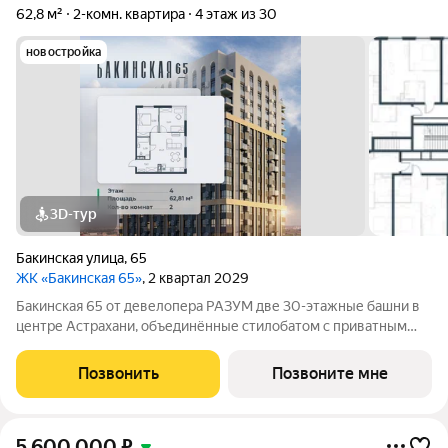
62,8 м²
2-комн. квартира
4 этаж из 30
новостройка
3D-тур
Бакинская улица
,
65
ЖК «Бакинская 65»
, 2 квартал 2029
Бакинская 65 от девелопера РАЗУМ две 30-этажные башни в
центре Астрахани, объединённые стилобатом с приватным
двором-парком и собственной торговой галереей. В пешей
доступности находятся лучшие школы, гимназии и детские
Позвонить
Позвоните мне
сады идеальные условия для
5 600 000
₽