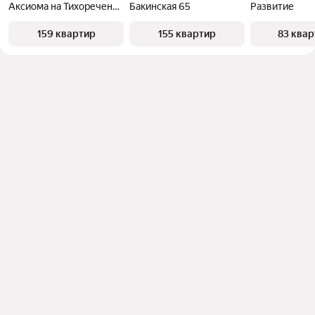
Аксиома на Тихореченской
Бакинская 65
Развитие
159 квартир
155 квартир
83 ква