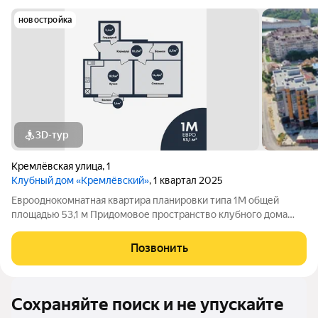
новостройка
3D-тур
Кремлёвская улица
,
1
Клубный дом «Кремлёвский»
, 1 квартал 2025
Еврооднокомнатная квартира планировки типа 1М общей
площадью 53,1 м Придомовое пространство клубного дома
включает в себя: Двухуровневый двор-парк Полуподземный
паркинг на 53 парковочных места Детские площадки Зона
Позвонить
work-out и business lounge
Сохраняйте поиск и не упускайте