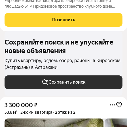
Еврооднокомнатная квартира планировки типа 1Л общей
площадью 51 м Придомовое пространство клубного дома
включает в себя: Двухуровневый двор-парк Полуподземный
паркинг на 53 парковочных места Детские площадки Зона
Позвонить
work-out и business lounge
Сохраняйте поиск и не упускайте
новые объявления
Купить квартиру, рядом: озеро, районы: в Кировском
(Астрахань) в Астрахани
Сохранить поиск
3 300 000
₽
53,8 м²
2-комн. квартира
2 этаж из 2