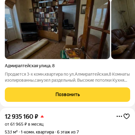
Адмиралтейская улица
,
8
Продается 3-х комн.квартира по ул.Алмиралтейская,8 Комнаты
изолированны,санузел раздельный. Высокие потолки Кухня
площадью 6,8м2,совмещенная со столовой,площадью 10,5м2 В
квартире установлены пластиковые стеклопакеты
Позвонить
Установлены сплит-системы
12 935 160
₽
от 61 965 ₽ в месяц
53,1 м²
1-комн. квартира
6 этаж из 7