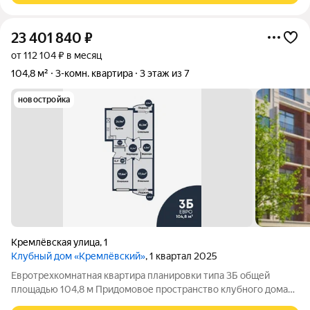
23 401 840
₽
от 112 104 ₽ в месяц
104,8 м²
3-комн. квартира
3 этаж из 7
новостройка
Кремлёвская улица
,
1
Клубный дом «Кремлёвский»
, 1 квартал 2025
Евротрехкомнатная квартира планировки типа 3Б общей
площадью 104,8 м Придомовое пространство клубного дома
включает в себя: Двухуровневый двор-парк Полуподземный