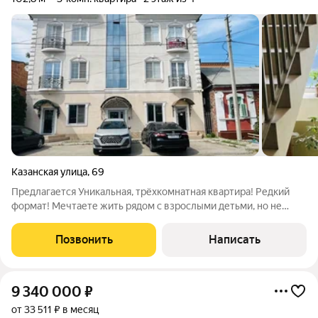
Казанская улица
,
69
Предлагается Уникальная, трёхкомнатная квартира! Редкий
формат! Мечтаете жить рядом с взрослыми детьми, но не
мешать друг другу? Хотите, чтобы внуки росли на глазах, но
при этом сохранялось личное пространство? Это решение
Позвонить
Написать
идеально для Вас!
9 340 000
₽
от 33 511 ₽ в месяц