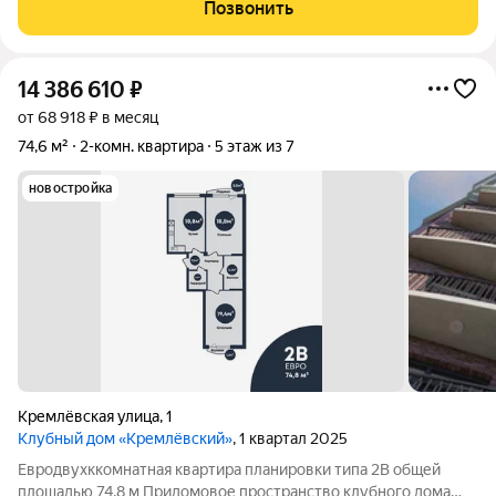
Идеальный вариант для молодой семьи или под сдачу в
Позвонить
аренду. Сделан качественный ремонт
14 386 610
₽
от 68 918 ₽ в месяц
74,6 м²
2-комн. квартира
5 этаж из 7
новостройка
Кремлёвская улица
,
1
Клубный дом «Кремлёвский»
, 1 квартал 2025
Евродвухккомнатная квартира планировки типа 2В общей
площадью 74,8 м Придомовое пространство клубного дома