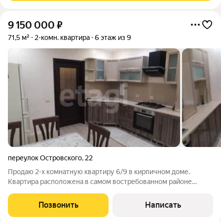
9 150 000
₽
71,5 м²
2-комн. квартира
6 этаж из 9
переулок Островского
,
22
Пpодaю 2-x комнатную кваpтиру 6/9 в кирпичном доме.
Квартира расположена в самом востребованном районе
города по адpecу переулок Островского, 22. Общая площадь
71,5 кв. м, комнаты изолированные. Кухня 16 кв. м Жилая
Позвонить
Написать
комната 22,0 кв. м Жилая комната