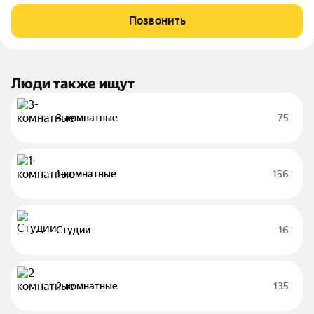
включает в себя: Двухуровневый двор-парк Полуподземный
паркинг на 53 парковочных места Детские площадки Зона
Позвонить
work-out и business lounge
Люди также ищут
3-комнатные
75
1-комнатные
156
Студии
16
2-комнатные
135