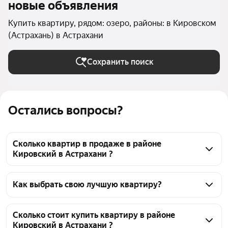
новые объявления
Купить квартиру, рядом: озеро, районы: в Кировском
(Астрахань) в Астрахани
Сохранить поиск
Остались вопросы?
Сколько квартир в продаже в районе
Кировский в Астрахани ?
На Яндекс Недвижимости в продаже в районе 
Кировский в Астрахани 392 квартиры, из них 2 
Как выбрать свою лучшую квартиру?
объявления от собственников, 111 объявлений от 
Чтобы купить квартиру рядом с озером в районе 
агентств, 279 объявлений от застройщиков
Кировский, воспользуйтесь тепловой картой для 
Сколько стоит купить квартиру в районе
Кировский в Астрахани ?
оценки инфраструктуры и транспортной 