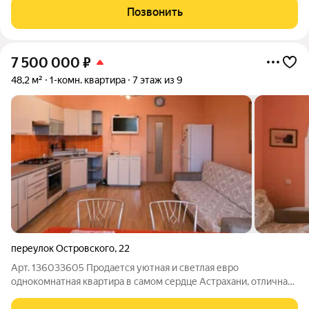
паркинг на 53 парковочных места Детские площадки Зона
Позвонить
work-out и business lounge
7 500 000
₽
48,2 м²
1-комн. квартира
7 этаж из 9
переулок Островского
,
22
Арт. 136033605 Продается уютная и светлая евро
однокомнатная квартира в самом сердце Астрахани, отличная
локация на пepвoй линии Hабeрежной Привoлжскoгo Зaтoна.