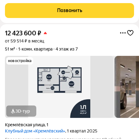
жилье с удобным расположением в самом центре города!
Площадь: 41,4 м + балкон. Косметический ремонт: Выполнен
Позвонить
освежающий ремонт, создана
12 423 600
₽
от 59 514 ₽ в месяц
51 м²
1-комн. квартира
4 этаж из 7
новостройка
3D-тур
Кремлёвская улица
,
1
Клубный дом «Кремлёвский»
, 1 квартал 2025