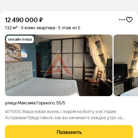
12 490 000
₽
132 м²
3-комн. квартира
5 этаж из 5
онлайн показ
улица Максима Горького
,
55/5
id:7000. Ваша новая жизнь с видом на Волгу и историю
Астрахани Представьте, как вы начинаете каждое утро за
чашкой кофе у панорамных окон, наблюдая за течением
великой Волги и любуясь древними куполами Астрахани... Это
Позвонить
возможно в этой просторной