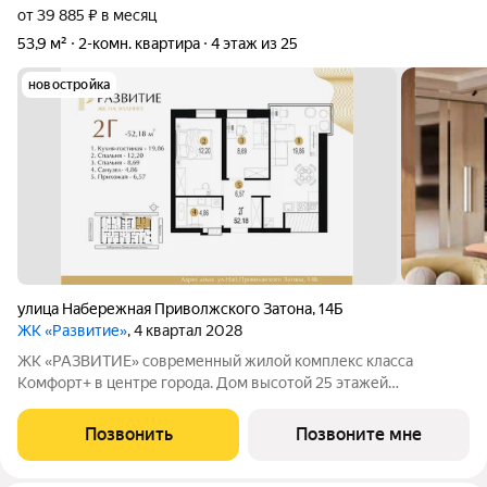
от 39 885 ₽ в месяц
53,9 м²
2-комн. квартира
4 этаж из 25
новостройка
улица Набережная Приволжского Затона
,
14Б
ЖК «Развитие»
, 4 квартал 2028
ЖК «РАЗВИТИЕ» современный жилой комплекс класса
Комфорт+ в центре города. Дом высотой 25 этажей
расположен в престижной локации на Эллинге. В ЖК
«РАЗВИТИЕ» уникальные видовые характеристики из окон
Позвонить
Позвоните мне
открываются панорамы на Приволжский затон, Волгу,