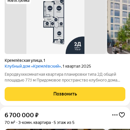
новостройка
Кремлёвская улица
,
1
Клубный дом «Кремлёвский»
, 1 квартал 2025
Евродвухккомнатная квартира планировки типа 2Д общей
площадью 77,1 м Придомовое пространство клубного дома
включает в себя: Двухуровневый двор-парк Полуподземный
паркинг на 53 парковочных места Детские площадки Зона
Позвонить
work-out и business lounge
6 700 000
₽
70 м²
3-комн. квартира
5 этаж из 5