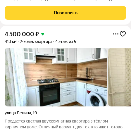
включает в себя: Двухуровневый двор-парк Полуподземный
паркинг на 53 парковочных места Детские площадки Зона
Позвонить
work-out и business lounge
4 500 000
₽
41,1 м²
2-комн. квартира
4 этаж из 5
улица Ленина
,
19
Продается светлая двухкомнатная квартира в тёплом
кирпичном доме. Отличный вариант для тех, кто ищет готовое