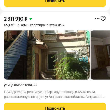
Позвонить
work-out и business lounge
2 311 910
₽
65,1 м²
3-комн. квартира
1 этаж из 2
улица Фиолетова
,
22
ПАО ДОМ.РФ реализует квартиру площадью 65,10 кв. м.,
расположенную по адресу: Астраханская область, Астрахань г.,
Фиолетова,22. Информация об объекте: Один собственник
(юридическое лицо). Кадастровый номер объекта
Позвонить