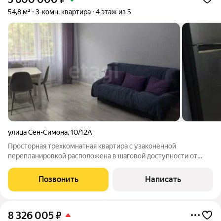
54,8 м²
3-комн. квартира
4 этаж из 5
улица Сен-Симона
,
10/12А
Просторная трехкомнатная квартира с узаконенной
перепланировкой расположена в шаговой доступности от
центральной набережной. Ключевым преимуществом объекта
является грамотно организованное пространство:
Позвонить
Написать
объединенная кухня-гостиная служит центром
8 326 005
₽