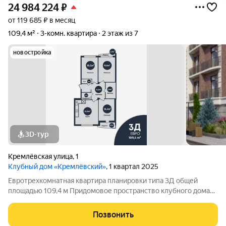
24 984 224
₽
от 119 685 ₽ в месяц
109,4 м²
3-комн. квартира
2 этаж из 7
новостройка
3D-тур
Кремлёвская улица
,
1
Клубный дом «Кремлёвский»
, 1 квартал 2025
Евротрехкомнатная квартира планировки типа 3Д общей
площадью 109,4 м Придомовое пространство клубного дома
включает в себя: Двухуровневый двор-парк Полуподземный
паркинг на 53 парковочных места Детские площадки Зона
Позвонить
work-out и business lounge