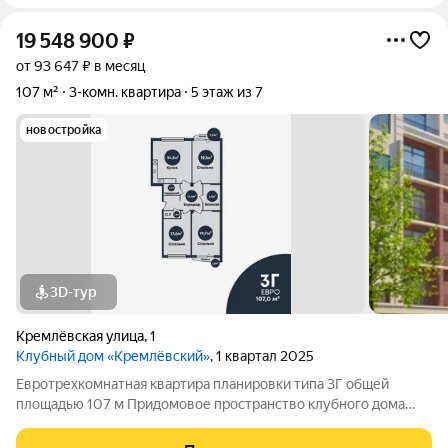
19 548 900
₽
от 93 647 ₽ в месяц
107 м²
3-комн. квартира
5 этаж из 7
новостройка
3D-тур
Кремлёвская улица
,
1
Клубный дом «Кремлёвский»
, 1 квартал 2025
Евротрехкомнатная квартира планировки типа 3Г общей
площадью 107 м Придомовое пространство клубного дома
включает в себя: Двухуровневый двор-парк Полуподземный
паркинг на 53 парковочных места Детские площадки Зона