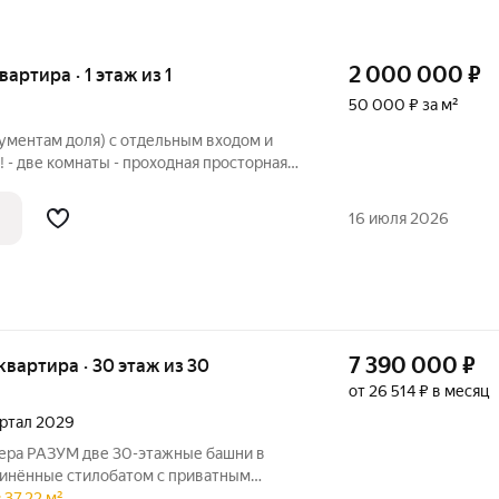
2 000 000
₽
вартира · 1 этаж из 1
50 000 ₽ за м²
окументам доля) с отдельным входом и
! - две комнаты - проходная просторная
узел Косметический ремонт! Окна ПВХ!
тые обои! Один взрослый собственник!
16 июля 2026
7 390 000
₽
я квартира · 30 этаж из 30
от 26 514 ₽ в месяц
вартал 2029
0-этажные башни в
динённые стилобатом с приватным
енной торговой галереей. В пешей
37.22 м².