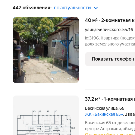
442 объявления:
по актуальности
40 м² · 2-комнатная к
улица Белинского
,
55/16
id:3196. Квартира (по д
доля земельного участка
кухня - совмещённый с/
Натяжные потолки и чис
Показать телефон
Без
+
7
37,2 м² · 1-комнатна
Бакинская улица
,
65
ЖК «Бакинская 65»
, 2 к
Бакинская 65 от девелопера РАЗУМ две 3
центре Астрахани, объе
двором-парком и собств
Отличие: общая площадь: 