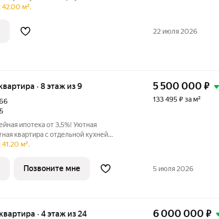
метра и никаких долгов» Хотите тишину и
 42.00 м².
ного наследия в центре быта, но без
22 июля 2026
5 500 000
₽
 квартира · 8 этаж из 9
133 495 ₽ за м²
66
25
йная ипотека от 3,5%! Уютная
ная квартира с отдельной кухней
ием и газовой плитой ЖК «София»
41.20 м².
 жилой комплекс для комфортной жизни
Жилой комплекс «София» это
Позвоните мне
5 июля 2026
6 000 000
₽
 квартира · 4 этаж из 24