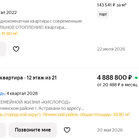
143 541 ₽ за м²
ртал 2022
торг
однокомнатная квартира с современным
ЛЬНОЕ ОТОПЛЕНИЕ! Квартира
с видом на солнечную сторону, что
41.80 м².
твенного света. Ценность квартиры
я и тёплый
22 июля 2026
4 888 800
₽
 квартира · 12 этаж из 21
от 20 488 ₽ в месяц
од»
, 4 квартал 2028
СЕМЕЙНОЙ ЖИЗНИ «КИСЛОРОД»
нинском районе г. Астрахани по адресу:
8. Первая очередь «Кислорода» сдается в
ь (городской округ), Ленинский район, общая площадь: 38.80 м².
 Масштаб проекта можно оценить уже
Позвоните мне
20 мая 2026