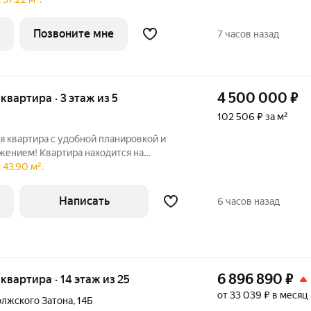
учшие школы, гимназии и детские сады
Позвоните мне
7 часов назад
4 500 000
₽
 квартира · 3 этаж из 5
102 506 ₽ за м²
я квартира с удобной планировкой и
ением! Квартира находится на
же пятиэтажного панельного дома. Две
 43.90 м².
ые комнаты и уютная кухня между ними.
Написать
6 часов назад
6 896 890
₽
я квартира · 14 этаж из 25
от 33 039 ₽ в месяц
лжского Затона
,
14Б