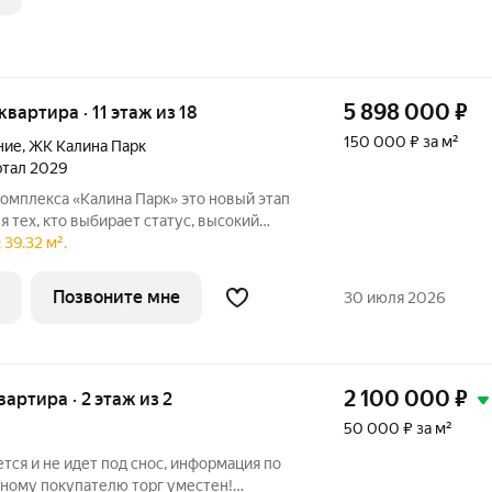
5 898 000
₽
 квартира · 11 этаж из 18
150 000 ₽ за м²
ние
,
ЖК Калина Парк
артал 2029
а «Калина Парк» это новый этап
я тех, кто выбирает статус, высокий
амичную жизнь в центре города. Проект
39.32 м².
тре Астрахани, что обеспечивает
Позвоните мне
30 июля 2026
2 100 000
₽
квартира · 2 этаж из 2
50 000 ₽ за м²
тся и не идет под снос, информация по
ьному покупателю торг уместен!