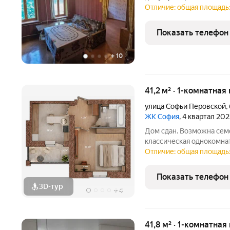
«Бабушкин уют, свои 42 
Отличие: общая площадь:
"живую" историю культур
соседей за
Показать телефон
+
10
41,2 м² · 1-комнатная
улица Софьи Перовской
,
ЖК София
, 4 квартал 20
Дом сдан. Возможна семе
классическая однокомнат
индивидуальным отоплен
Отличие: общая площадь: 
премиальный кирпичный
Показать телефон
3D-тур
+
4
41,8 м² · 1-комнатная