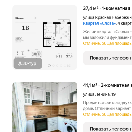
37,4 м² · 1-комнатная
улица Красная Набережн
Квартал «Слова»
, 4 квар
Жилой квартал «Слова» -
мы заложили фундамент 
совершенном жилье. Дан
Отличие: общая площадь: 
добрососедства, а также
Ведь именно
Показать телефон
3D-тур
+
14
41,1 м² · 2-комнатная
улица Ленина
,
19
Продается светлая двух
доме. Отличный вариант 
удобным расположением 
Отличие: общая площадь: 
+ балкон. Косметически
создана
Показать телефон