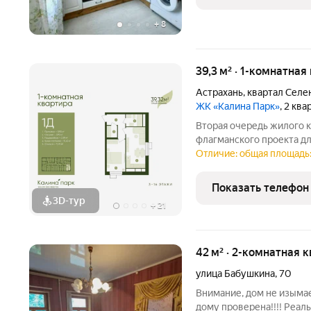
+
8
39,3 м² · 1-комнатная
Астрахань
,
квартал Селе
ЖК «Калина Парк»
, 2 кв
Вторая очередь жилого комплекс
флагманского проекта дл
уровень комфорта и дин
Отличие: общая площадь: 
расположен в пешем цен
идеальную
Показать телефон
3D-тур
+
21
42 м² · 2-комнатная 
улица Бабушкина
,
70
Внимание, дом не изымае
дому проверена!!!! Реал