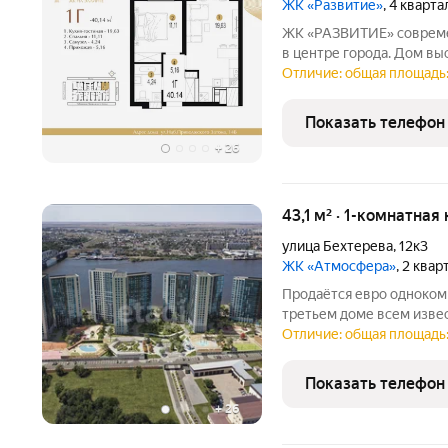
ЖК «Развитие»
, 4 кварт
ЖК «РАЗВИТИЕ» современный жилой комплекс класса Комфорт+
в центре города. Дом вы
престижной локации на 
Отличие: общая площадь: 
видовые характеристики из окон открываются панорамы н
Приволжский затон, Волг
Показать телефон
+
26
43,1 м² · 1-комнатная
улица Бехтерева
,
12к3
ЖК «Атмосфера»
, 2 ква
Продаётся евро однокомн
третьем доме всем изве
Дом уже сдaн!!!, ключи 
Отличие: общая площадь: 
покупки: СЕМЕЙНАЯ ИПОТ
предчистoвой
Показать телефон
+
26