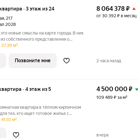
8 064 378
₽
 квартира · 3 этаж из 24
от 30 392 ₽ в месяц
ая
,
217
тал 2028
 это новые смыслы на карте города. В них
из собственного представления о
ное название отражает теплоту и уют
37.39 м².
 многонациональность нашего города.
Позвоните мне
2 часа назад
4 500 000
₽
 квартира · 4 этаж из 5
109 489 ₽ за м²
комнатная квартира в тёплом кирпичном
для тех, кто ищет готовое жилье с
в самом центре города! Площадь: 41,4 м
41.10 м².
й ремонт: Выполнен освежающий ремонт,
вчера