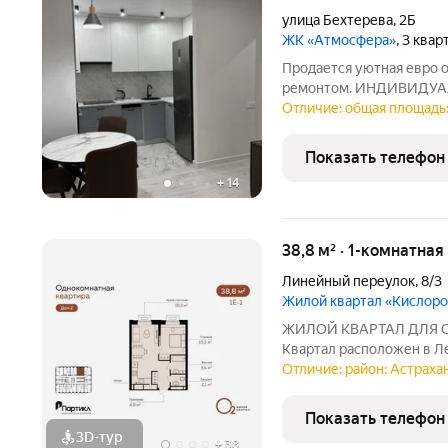
улица Бехтерева
,
2Б
ЖК «Атмосфера»
, 3 ква
Продается уютная евро 
ремонтом. ИНДИВИДУА
расположена на 4 этаже 
Отличие: общая площадь: 
гарантирует много естес
собственная постирочна
Показать телефон
+
14
38,8 м² · 1-комнатная
Линейный переулок
,
8/3
Жилой квартал «Кислор
ЖИЛОЙ КВАРТАЛ ДЛЯ 
Квартал расположен в Ле
1-й Линейный переулок, 
Отличие: район: Астрахан
III квартале 2026 года.
сейчас в отделе продаж,
Показать телефон
3D-тур
+
38