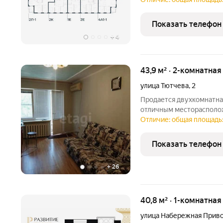
доступности находятся л
идеальные условия для
Показать телефон
+
4
43,9 м² · 2-комнатная
улица Тютчева
,
2
Продается двухкомнатна
отличным месторасполож
комфортном третьем эта
Отличие: общая площадь:
просторные изолированн
В одной из комнат есть
Показать телефон
+
26
40,8 м² · 1-комнатна
улица Набережная Приво