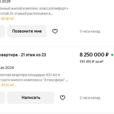
ал 2028
сотой 25 этажей расположен в
Эллинге. В ЖК «РАЗВИТИЕ» уникальные
40.81 м².
а
у,
Позвоните мне
3 часа назад
8 250 000
₽
 квартира · 21 этаж из 23
191 415 ₽ за м²
ртал 2024
атная квартира площадью 43,1 м2 в
стного жилого комплекса "Атмосфера".
сразу после сделки! Различные варианты
43.10 м².
ЕКА, рассрочка, наличные. Квapтирa c
Написать
2 часа назад