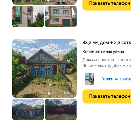
+
26
Показать телефон
33,2 м², дом + 2,3 со
Кооперативная улица
Дом расположен в черте 
Яблочкова, с удобным к
развитой инфраструктуро
школы и детские сады вс
Этажи Астрахан
пригодный для
+
16
Показать телефон