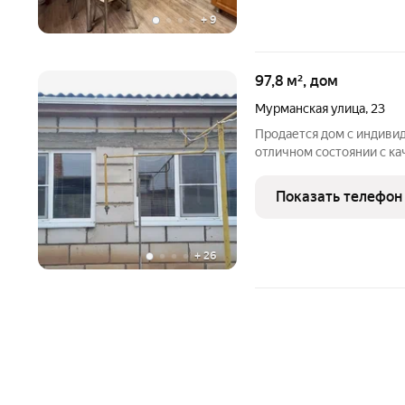
+
9
97,8 м², дом
Мурманская улица
,
23
Продается дом с индиви
отличном состоянии с к
просторная кухня гостина
потолки, качественные 
Показать телефон
ЗАХОДИ и ЖИВИ!!!! Дом
+
26