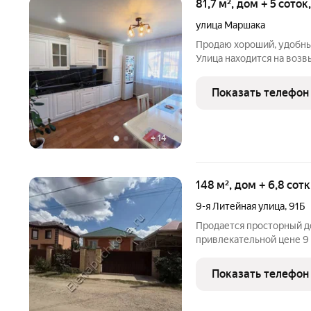
81,7 м², дом + 5 сото
улица Маршака
Продаю хороший, удобный
Улица находится на воз
Дом каркасно-засыпной 
81 кв.м. Площадь участка
Показать телефон
светлый, уютный,
+
14
148 м², дом + 6,8 сот
9-я Литейная улица
,
91Б
Продается просторный д
привлекательной цене 9
большой семьи или тех, 
пятикомнатный с раздел
Показать телефон
кв.м, из которых 100