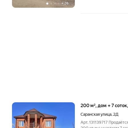
+
26
200 м², дом + 7 соток
Саранская улица
,
2Д
Арт. 131139717 Продаёт