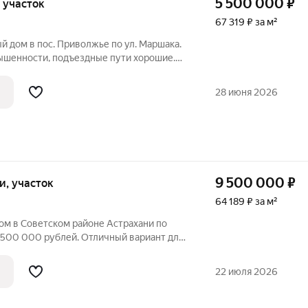
5 500 000
₽
к, участок
67 319 ₽ за м²
 дом в пос. Приволжье по ул. Маршака.
вышенности, подъездные пути хорошие.
с кирпичным пристроем. Площадь дома
 5 соток - ИЖС. Дом просторный,
28 июня 2026
9 500 000
₽
ки, участок
64 189 ₽ за м²
ом в Советском районе Астрахани по
 500 000 рублей. Отличный вариант для
кто ценит комфорт и уют. Дом
ьными комнатами, общей площадью 148
22 июля 2026