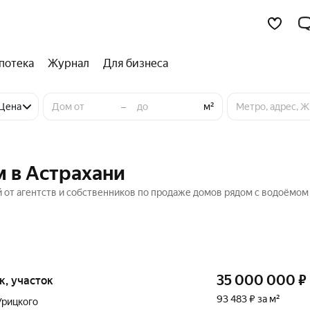
потека
Журнал
Для бизнеса
–
Цена
м²
м в Астрахани
 от агентств и собственников по продаже домов рядом с водоёмом
35 000 000
₽
ок, участок
93 483 ₽ за м²
Урицкого