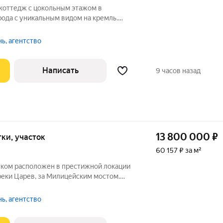
коттедж с цокольным этажом в
ода с уникальным видом на кремль.
та предоставляет широкие возможности
ые или коммерческие нужды. На первом
ь, агентство
Написать
9 часов назад
13 800 000
₽
отки, участок
60 157 ₽ за м²
тком расположен в престижной локации
реки Царев, за Милицейским мостом.
 продуманная планировка обеспечивают
 для большой семьи или возможность
ь, агентство