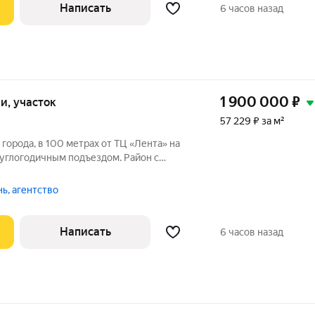
Написать
6 часов назад
1 900 000
₽
тки, участок
57 229 ₽ за м²
города, в 100 метрах от ТЦ «Лента» на
руглогодичным подъездом. Район с
й , достаточно посмотреть на карту,
е рядом. Это небольшой деревянный дом,
ь, агентство
Написать
6 часов назад