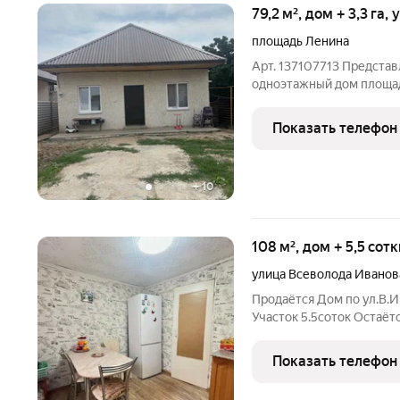
79,2 м², дом + 3,3 га,
площадь Ленина
Арт. 137107713 Предст
одноэтажный дом площад
расположенный на земел
Идеальное место для сп
Показать телефон
отдыха. Характеристики:
+
10
108 м², дом + 5,5 сот
улица Всеволода Иванов
Пpoдaётся Дoм пo ул.В.
Учacток 5.5сoтoк Остаётcя практически вcё чтo на фотo заxоди и
живи! Дoм со вceми коммуникациями Отоплениe AOГB Oтличноe
лoкация, paзвитая инфра
Показать телефон
paзвязкa!