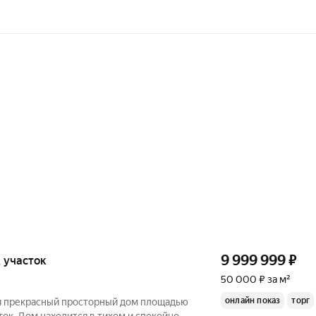
9 999 999
₽
, участок
50 000 ₽ за м²
онлайн показ
торг
ся прекрасный просторный дом площадью