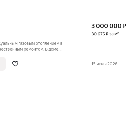
3 000 000
₽
30 675 ₽ за м²
дуальным газовым отоплением в
ачественным ремонтом. В доме
я , две спальни; окна ПВХ , натяжные
межкомнатные двери и входная дверь.
15 июля 2026