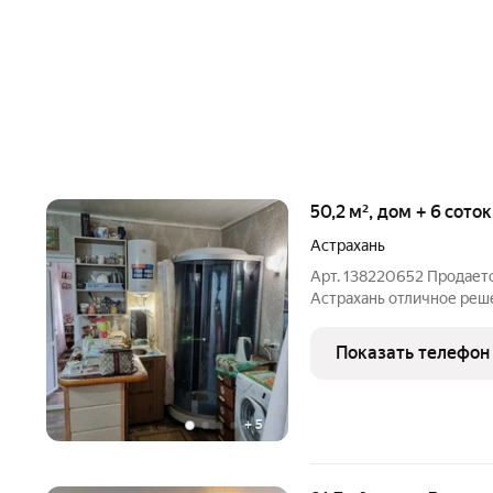
50,2 м², дом + 6 сото
Астрахань
Арт. 138220652 Продаетс
Астрахань отличное решение по цене и условиям сделки.
Двухкомнатный дом обще
построен в 2019 году из
Показать телефон
грамотного плана,
+
5