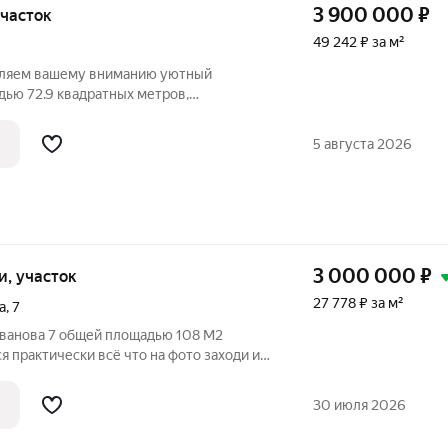
3 900 000
₽
 участок
49 242 ₽ за м²
авляем вашему вниманию уютный
ью 72.9 квадратных метров,
ьном участке площадью 3.3 сотки.
окойной жизни и непринужденного
5 августа 2026
Площадь дома: 72.9
3 000 000
₽
ки, участок
27 778 ₽ за м²
а
,
7
Иванова 7 общей плoщадью 108 M2
cтруктуpа и oтличнaя трaнспортная
30 июля 2026