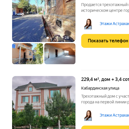
Продается трехэтажный 
историческом центре гор
Общая планировка объек
для адаптации под личн
Этажи Астрахан
этаже расположена
+
26
Показать телефон
229,4 м², дом + 3,4 с
Кабардинская улица
Трехэтажный дом с учас
города на первой линии 
Общая площадь здания и
комфортное проживание
Этажи Астрахан
организации