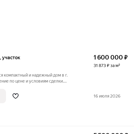
1 600 000
₽
к, участок
31 873 ₽ за м²
я компактный и надежный дом в г.
й площадью 50,2 м (жилая 29,7 м),
 керамзитобетона. Квадратные метры
16 июля 2026