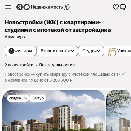
Новостройки (ЖК) с квартирами-
студиями с ипотекой от застройщика
Армавир
Фильтры
Взнос и платёж
Студия
Уникал
3
2 новостройки
•
по актуальности
Новостройки — купить квартиру с ипотекой площадью от 17 м²
в Армавире по цене от 3 288 600 ₽
скидка 5%
3D-тур