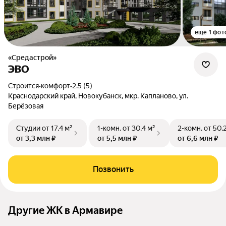
ещё 1 фот
«Средастрой»
ЭВО
Строится
•
комфорт
•
2.5 (5)
Краснодарский край, Новокубанск, мкр. Капланово, ул.
Берёзовая
Студии
от 17,4 м²
1-комн.
от 30,4 м²
2-комн.
от 50,
от 3,3 млн ₽
от 5,5 млн ₽
от 6,6 млн ₽
Позвонить
Другие ЖК в Армавире