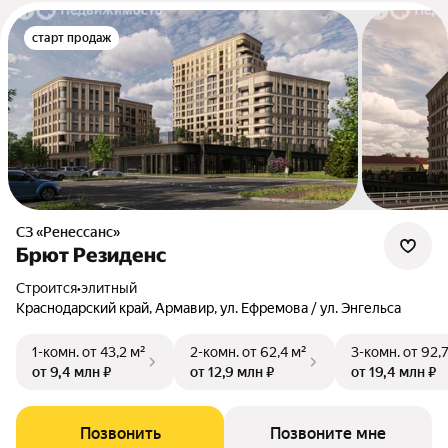
старт продаж
СЗ «Ренессанс»
Брют Резиденс
Строится
•
элитный
Краснодарский край, Армавир, ул. Ефремова / ул. Энгельса
1-комн.
от 43,2 м²
2-комн.
от 62,4 м²
3-комн.
от 92,
от 9,4 млн ₽
от 12,9 млн ₽
от 19,4 млн ₽
Позвонить
Позвоните мне