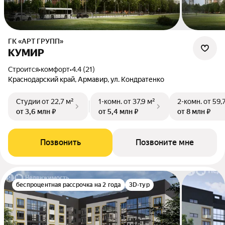
ГК «АРТ ГРУПП»
КУМИР
Строится
•
комфорт
•
4.4 (21)
Краснодарский край, Армавир, ул. Кондратенко
Студии
от 22,7 м²
1-комн.
от 37,9 м²
2-комн.
от 59,
от 3,6 млн ₽
от 5,4 млн ₽
от 8 млн ₽
Позвонить
Позвоните мне
беспроцентная рассрочка на 2 года
3D-тур