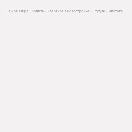
сть в Армавире
Купить
Квартира в новостройке
Студия
Ипотека