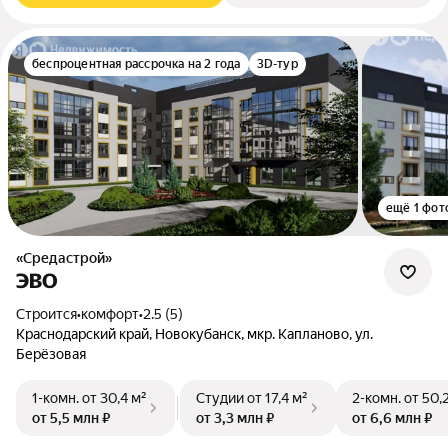
беспроцентная рассрочка на 2 года
3D-тур
ещё 1 фот
«Средастрой»
ЭВО
Строится
•
комфорт
•
2.5 (5)
Краснодарский край, Новокубанск, мкр. Капланово, ул.
Берёзовая
1-комн.
от 30,4 м²
Студии
от 17,4 м²
2-комн.
от 50,
от 5,5 млн ₽
от 3,3 млн ₽
от 6,6 млн ₽