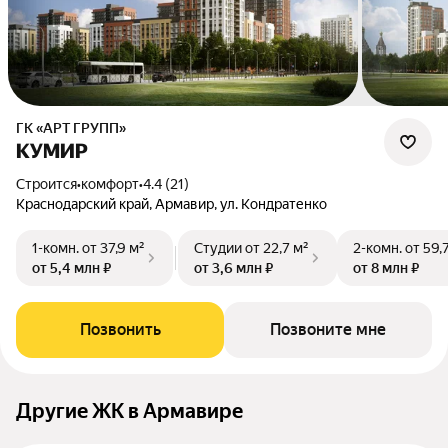
ГК «АРТ ГРУПП»
КУМИР
Строится
•
комфорт
•
4.4 (21)
Краснодарский край, Армавир, ул. Кондратенко
1-комн.
от 37,9 м²
Студии
от 22,7 м²
2-комн.
от 59,
от 5,4 млн ₽
от 3,6 млн ₽
от 8 млн ₽
Позвонить
Позвоните мне
Другие ЖК в Армавире