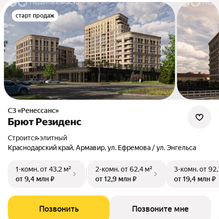
старт продаж
СЗ «Ренессанс»
Брют Резиденс
Строится
•
элитный
Краснодарский край, Армавир, ул. Ефремова / ул. Энгельса
1-комн.
от 43,2 м²
2-комн.
от 62,4 м²
3-комн.
от 92,
от 9,4 млн ₽
от 12,9 млн ₽
от 19,4 млн ₽
Позвонить
Позвоните мне