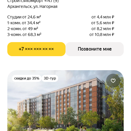
Строится
•
комфорт +
•
4.1 (9)
Архангельск, ул. Нагорная
Студии от 24,6 м²
от 4,4 млн ₽
1-комн. от 34,4 м²
от 5,6 млн ₽
2-комн. от 49 м²
от 8,2 млн ₽
3-комн. от 68,3 м²
от 10,8 млн ₽
+7 ××× ××× ×× ××
Позвоните мне
скидки до 35%
3D-тур