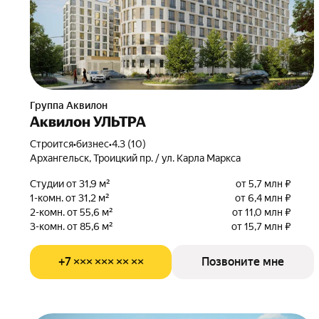
Группа Аквилон
Аквилон УЛЬТРА
Строится
•
бизнес
•
4.3 (10)
Архангельск, Троицкий пр. / ул. Карла Маркса
Студии от 31,9 м²
от 5,7 млн ₽
1-комн. от 31,2 м²
от 6,4 млн ₽
2-комн. от 55,6 м²
от 11,0 млн ₽
3-комн. от 85,6 м²
от 15,7 млн ₽
+7 ××× ××× ×× ××
Позвоните мне