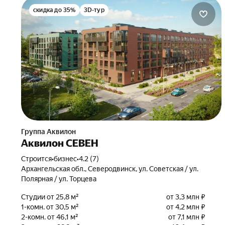
скидка до 35%
3D-тур
Группа Аквилон
Аквилон СЕВЕН
Строится
•
бизнес
•
4.2 (7)
Архангельская обл., Северодвинск, ул. Советская / ул.
Полярная / ул. Торцева
Студии от 25,8 м²
от 3,3 млн ₽
1-комн. от 30,5 м²
от 4,2 млн ₽
2-комн. от 46,1 м²
от 7,1 млн ₽