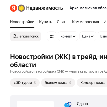
Архангельская обла
Новостройки
Купить
Снять
Коммерческая
И
Лёгкий поиск
Комнат
Цена
Взн
Новостройки (ЖК) в трейд-ин
области
Новостройки от застройщика СМК — купить квартиру в трейд-
c 3D-туром
6
Эконом-класс
9
Комфорт-класс
Сдано