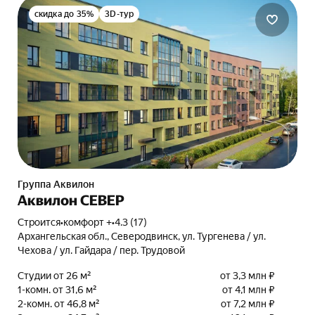
скидка до 35%
3D-тур
Группа Аквилон
Аквилон СЕВЕР
Строится
•
комфорт +
•
4.3 (17)
Архангельская обл., Северодвинск, ул. Тургенева / ул.
Чехова / ул. Гайдара / пер. Трудовой
Студии от 26 м²
от 3,3 млн ₽
1-комн. от 31,6 м²
от 4,1 млн ₽
2-комн. от 46,8 м²
от 7,2 млн ₽