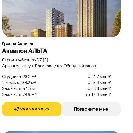
Группа Аквилон
Аквилон АЛЬТА
Строится
•
бизнес
•
3.7 (5)
Архангельск, ул. Логинова / пр. Обводный канал
Студии от 28,2 м²
от 4,7 млн ₽
1-комн. от 34,2 м²
от 5,4 млн ₽
2-комн. от 54,5 м²
от 8,8 млн ₽
3-комн. от 74,9 м²
от 12,4 млн ₽
+7 ××× ××× ×× ××
Позвоните мне