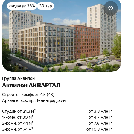
скидка до 38%
3D-тур
Группа Аквилон
Аквилон АКВАРТАЛ
Строится
•
комфорт
•
4.5 (43)
Архангельск, пр. Ленинградский
Студии от 21,3 м²
от 3,8 млн ₽
1-комн. от 30 м²
от 4,7 млн ₽
2-комн. от 44 м²
от 7,6 млн ₽
3-комн. от 74 м²
от 10,8 млн ₽