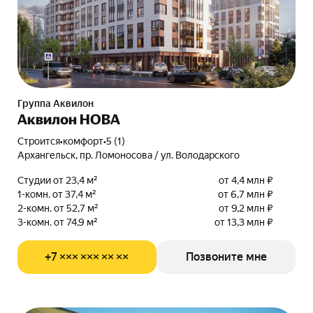
Группа Аквилон
Аквилон НОВА
Строится
•
комфорт
•
5 (1)
Архангельск, пр. Ломоносова / ул. Володарского
Студии от 23,4 м²
от 4,4 млн ₽
1-комн. от 37,4 м²
от 6,7 млн ₽
2-комн. от 52,7 м²
от 9,2 млн ₽
3-комн. от 74,9 м²
от 13,3 млн ₽
+7 ××× ××× ×× ××
Позвоните мне