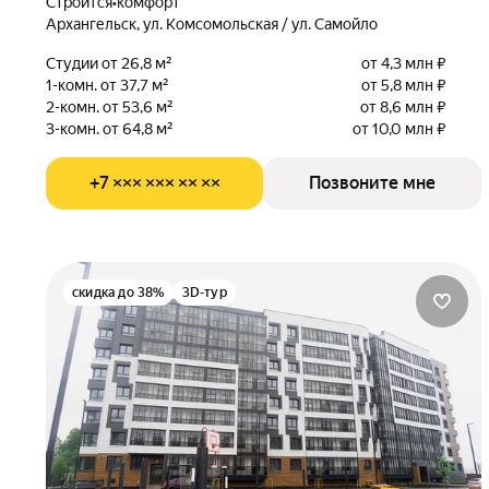
Строится
•
комфорт
Архангельск, ул. Комсомольская / ул. Самойло
Студии от 26,8 м²
от 4,3 млн ₽
1-комн. от 37,7 м²
от 5,8 млн ₽
2-комн. от 53,6 м²
от 8,6 млн ₽
3-комн. от 64,8 м²
от 10,0 млн ₽
+7 ××× ××× ×× ××
Позвоните мне
скидка до 38%
3D-тур