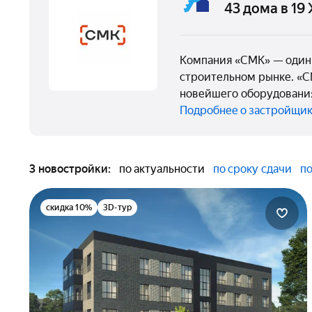
43 дома в 19
Компания «СМК» — один 
строительном рынке. «С
новейшего оборудования
Подробнее о застройщи
3 новостройки:
по актуальности
по сроку сдачи
по
скидка 10%
3D-тур