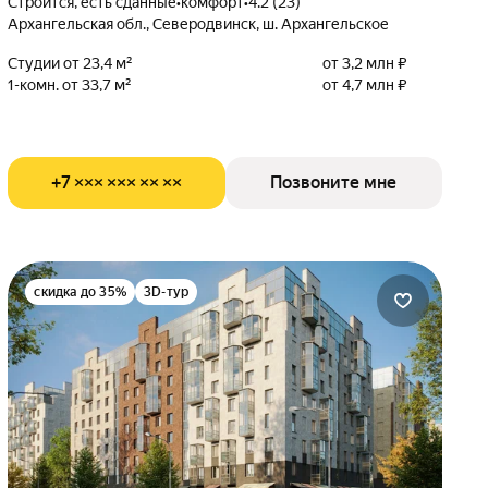
Строится, есть сданные
•
комфорт
•
4.2 (23)
Архангельская обл., Северодвинск, ш. Архангельское
Студии от 23,4 м²
от 3,2 млн ₽
1-комн. от 33,7 м²
от 4,7 млн ₽
+7 ××× ××× ×× ××
Позвоните мне
скидка до 35%
3D-тур