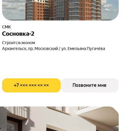
СМК
Сосновка-2
Строится
•
эконом
Архангельск, пр. Московский / ул. Емельяна Пугачёва
+7 ××× ××× ×× ××
Позвоните мне