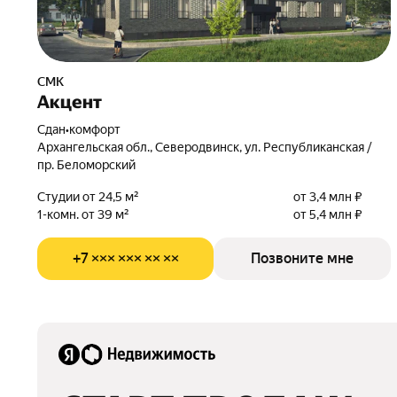
СМК
Акцент
Сдан
•
комфорт
Архангельская обл., Северодвинск, ул. Республиканская /
пр. Беломорский
Студии от 24,5 м²
от 3,4 млн ₽
1-комн. от 39 м²
от 5,4 млн ₽
+7 ××× ××× ×× ××
Позвоните мне