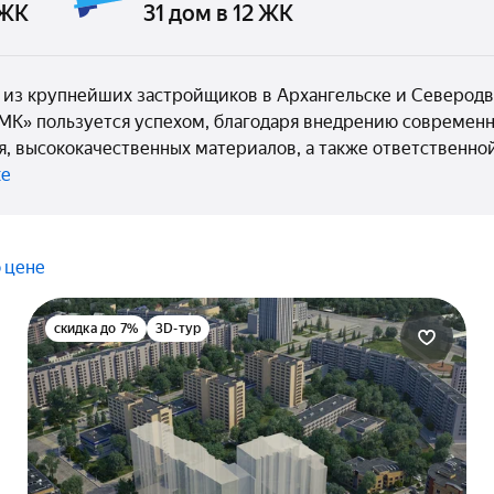
 ЖК
31 дом в 12 ЖК
из крупнейших застройщиков в Архангельске и Северодви
МК» пользуется успехом, благодаря внедрению современн
, высококачественных материалов, а также ответственной
ке
 цене
скидка до 7%
3D-тур