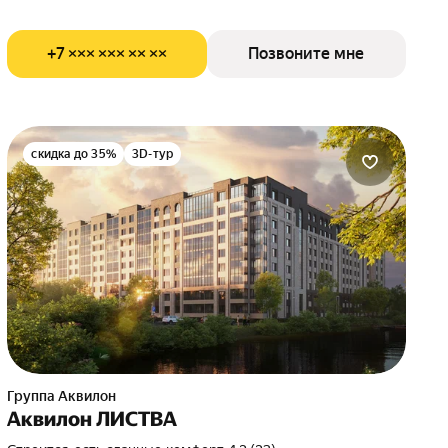
+7 ××× ××× ×× ××
Позвоните мне
скидка до 35%
3D-тур
Группа Аквилон
Аквилон ЛИСТВА