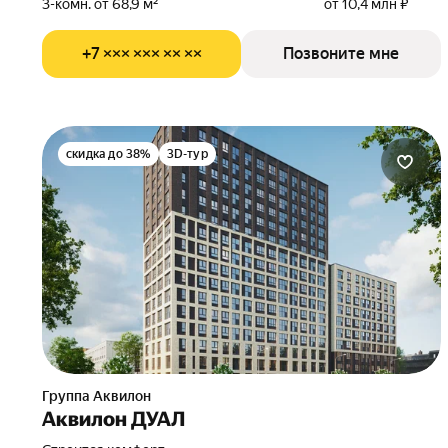
3-комн. от 68,9 м²
от 10,4 млн ₽
+7 ××× ××× ×× ××
Позвоните мне
скидка до 38%
3D-тур
Группа Аквилон
Аквилон ДУАЛ