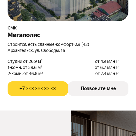
СМК
Мегаполис
Строится, есть сданные
•
комфорт
•
2.9 (42)
Архангельск, ул. Свободы, 16
Студии от 26,9 м²
от 4,9 млн ₽
1-комн. от 39,6 м²
от 6,7 млн ₽
2-комн. от 46,8 м²
от 7,4 млн ₽
+7 ××× ××× ×× ××
Позвоните мне