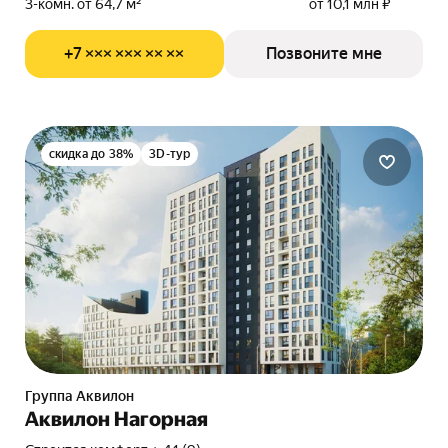
3-комн. от 64,7 м²
от 10,1 млн ₽
+7 ××× ××× ×× ××
Позвоните мне
скидка до 38%
3D-тур
Группа Аквилон
Аквилон Нагорная