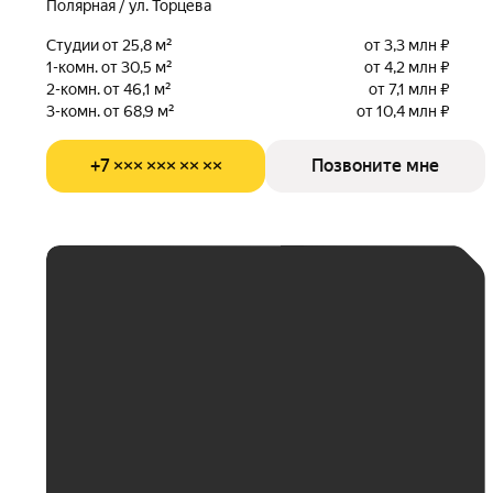
Полярная / ул. Торцева
Студии от 25,8 м²
от 3,3 млн ₽
1-комн. от 30,5 м²
от 4,2 млн ₽
2-комн. от 46,1 м²
от 7,1 млн ₽
3-комн. от 68,9 м²
от 10,4 млн ₽
+7 ××× ××× ×× ××
Позвоните мне
ЕЖЕМЕСЯЧНЫЙ
ПЛАТЁЖ