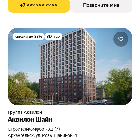
+7 ××× ××× ×× ××
Позвоните мне
скидки до 38%
3D-тур
Группа Аквилон
Аквилон Шайн
Строится
•
комфорт
•
3.2 (7)
Архангельск, ул. Розы Шаниной, 4