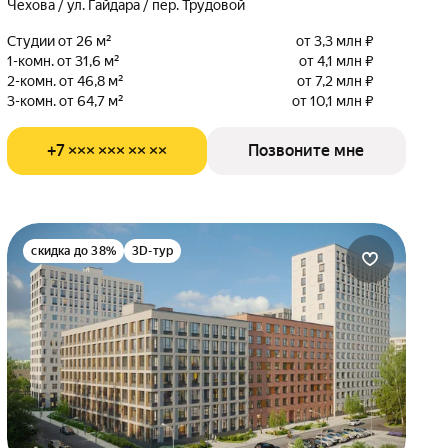
Чехова / ул. Гайдара / пер. Трудовой
Студии от 26 м²
от 3,3 млн ₽
1-комн. от 31,6 м²
от 4,1 млн ₽
2-комн. от 46,8 м²
от 7,2 млн ₽
3-комн. от 64,7 м²
от 10,1 млн ₽
+7 ××× ××× ×× ××
Позвоните мне
скидка до 38%
3D-тур