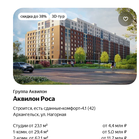
скидка до 38%
3D-тур
Группа Аквилон
Аквилон Роса
Строится, есть сданные
•
комфорт
•
4.1 (42)
Архангельск, ул. Нагорная
Студии от 23,1 м²
от 4,4 млн ₽
1-комн. от 29,4 м²
от 5,0 млн ₽
2-комн. от 62,1 м²
от 11,7 млн ₽