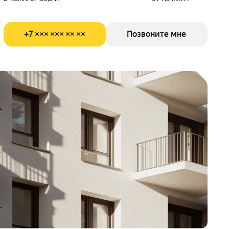
+7 ××× ××× ×× ××
Позвоните мне