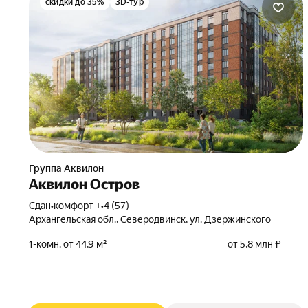
скидки до 35%
3D-тур
Группа Аквилон
Аквилон Остров
Сдан
•
комфорт +
•
4 (57)
Архангельская обл., Северодвинск, ул. Дзержинского
1-комн. от 44,9 м²
от 5,8 млн ₽