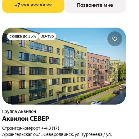
+7 ××× ××× ×× ××
Позвоните мне
скидка до 35%
3D-тур
Группа Аквилон
Аквилон СЕВЕР
Строится
•
комфорт +
•
4.3 (17)
Архангельская обл., Северодвинск, ул. Тургенева / ул.