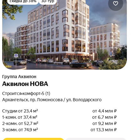
скидка до 38%
3D-тур
Группа Аквилон
Аквилон НОВА
Строится
•
комфорт
•
5 (1)
Архангельск, пр. Ломоносова / ул. Володарского
Студии от 23,4 м²
от 4,4 млн ₽
1-комн. от 37,4 м²
от 6,7 млн ₽
2-комн. от 52,7 м²
от 9,2 млн ₽
3-комн. от 74,9 м²
от 13,3 млн ₽