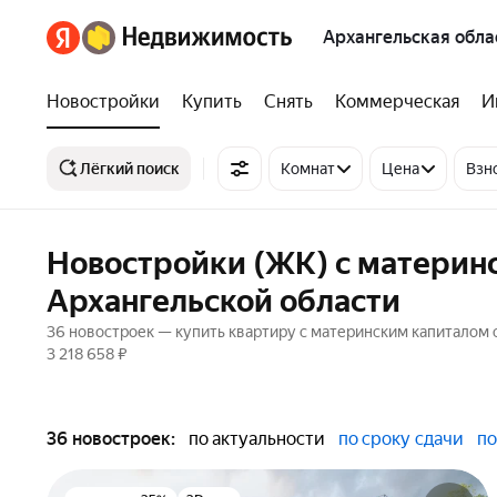
Архангельская обла
Новостройки
Купить
Снять
Коммерческая
И
Лёгкий поиск
Комнат
Цена
Взн
Новостройки (ЖК) с материн
Архангельской области
36 новостроек — купить квартиру с материнским капиталом с
3 218 658 ₽
36 новостроек:
по актуальности
по сроку сдачи
по