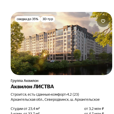
скидка до 35%
3D-тур
Группа Аквилон
Аквилон ЛИСТВА
Строится, есть сданные
•
комфорт
•
4.2 (23)
Архангельская обл., Северодвинск, ш. Архангельское
Студии от 23,4 м²
от 3,2 млн ₽
1-комн. от 33,7 м²
от 4,7 млн ₽