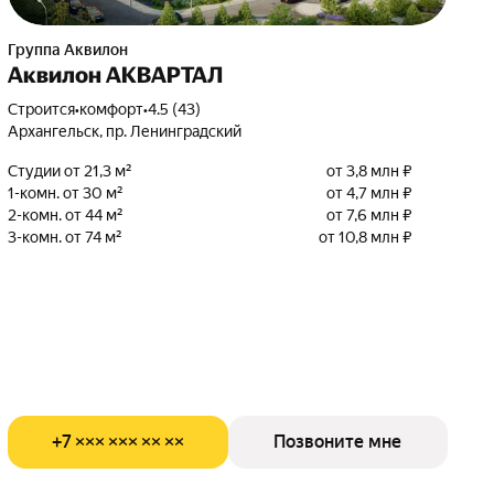
Группа Аквилон
Аквилон АКВАРТАЛ
Строится
•
комфорт
•
4.5 (43)
Архангельск, пр. Ленинградский
Студии от 21,3 м²
от 3,8 млн ₽
1-комн. от 30 м²
от 4,7 млн ₽
2-комн. от 44 м²
от 7,6 млн ₽
3-комн. от 74 м²
от 10,8 млн ₽
+7 ××× ××× ×× ××
Позвоните мне