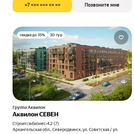
+7 ××× ××× ×× ××
Позвоните мне
скидка до 35%
3D-тур
Группа Аквилон
Аквилон СЕВЕН
Строится
•
бизнес
•
4.2 (7)
Архангельская обл., Северодвинск, ул. Советская / ул.