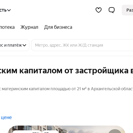
сть
Ра
потека
Журнал
Для бизнеса
ос и платёж
ским капиталом от застройщика 
 материнским капиталом площадью от 21 м² в Архангельской област
 цене