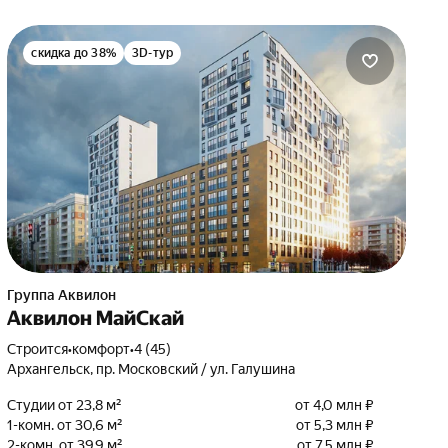
скидка до 38%
3D-тур
Группа Аквилон
Аквилон МайСкай
Строится
•
комфорт
•
4 (45)
Архангельск, пр. Московский / ул. Галушина
Студии от 23,8 м²
от 4,0 млн ₽
1-комн. от 30,6 м²
от 5,3 млн ₽
2-комн. от 39,9 м²
от 7,5 млн ₽