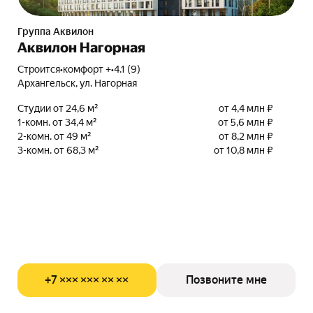
Группа Аквилон
Аквилон Нагорная
Строится
•
комфорт +
•
4.1 (9)
Архангельск, ул. Нагорная
Студии от 24,6 м²
от 4,4 млн ₽
1-комн. от 34,4 м²
от 5,6 млн ₽
2-комн. от 49 м²
от 8,2 млн ₽
3-комн. от 68,3 м²
от 10,8 млн ₽
+7 ××× ××× ×× ××
Позвоните мне