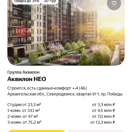
скидка до 35%
3D-тур
Группа Аквилон
Аквилон НЕО
Строится, есть сданные
•
комфорт +
•
4 (46)
Архангельская обл., Северодвинск, квартал И-1, пр. Победы
Студии от 23,3 м²
от 3,3 млн ₽
1-комн. от 33,1 м²
от 4,5 млн ₽
2-комн. от 47 м²
от 7,0 млн ₽
3-комн. от 75,2 м²
от 12,3 млн ₽