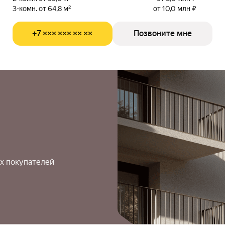
3-комн. от 64,8 м²
от 10,0 млн ₽
+7 ××× ××× ×× ××
Позвоните мне
х покупателей