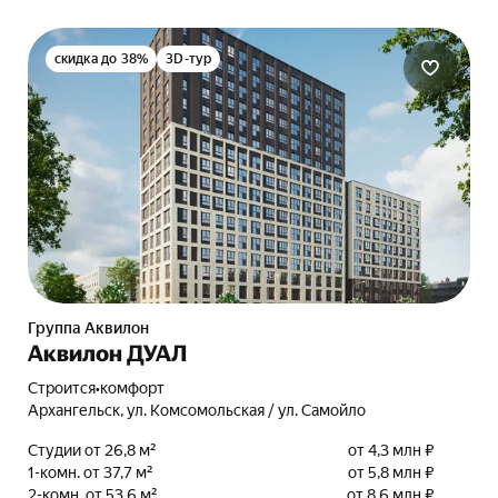
скидка до 38%
3D-тур
Группа Аквилон
Аквилон ДУАЛ
Строится
•
комфорт
Архангельск, ул. Комсомольская / ул. Самойло
Студии от 26,8 м²
от 4,3 млн ₽
1-комн. от 37,7 м²
от 5,8 млн ₽
2-комн. от 53,6 м²
от 8,6 млн ₽