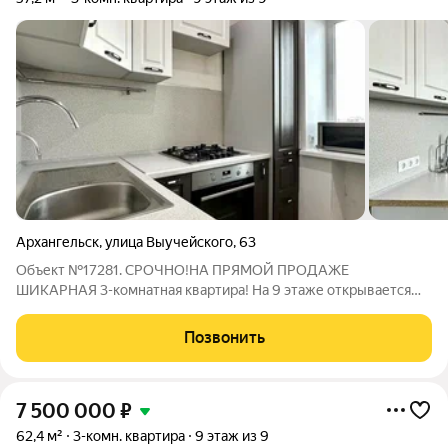
Архангельск
,
улица Выучейского
,
63
Объект №17281. СРОЧНО!НА ПРЯМОЙ ПРОДАЖЕ
ШИКАРНАЯ 3-комнатная квартира! На 9 этаже открывается
потрясающий панорамный вид на город. Планировка САМАЯ
ЛУЧШАЯ: комнаты раздельные, на разные стороны, плюс
Позвонить
раздельный санузел с современным ремонтом.
7 500 000
₽
62,4 м²
3-комн. квартира
9 этаж из 9