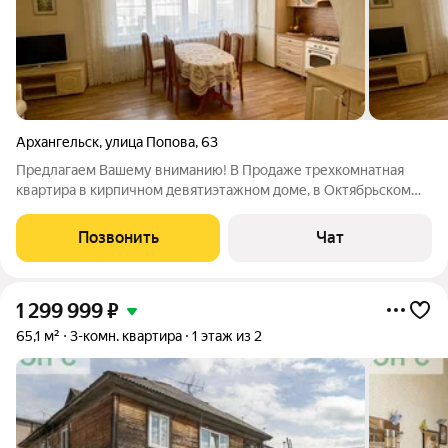
Архангельск
,
улица Попова
,
63
Предлагаем Вашему вниманию! В Продаже трехкомнатная
квартира в кирпичном девятиэтажном доме, в Октябрьском
округе, адрес объекта: ул. Попова д 63, район 45 школы.
Квартира в отличном состоянии с мебелью и бытовой
Позвонить
Чат
техникой. Перепланировка согласована.
1 299 999
₽
65,1 м²
3-комн. квартира
1 этаж из 2