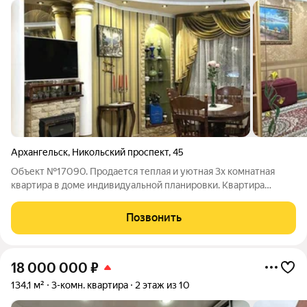
Архангельск
,
Никольский проспект
,
45
Объект №17090. Продается теплая и уютная 3х комнатная
квартира в доме индивидуальной планировки. Квартира
просторная, светлая. Окна на разные стороны фасада дома.
Общая площадь 85,8 м, жилая 55,2 м, большая кухня 13 м,
Позвонить
большая прихожая 9,9 кв.м.,
18 000 000
₽
134,1 м²
3-комн. квартира
2 этаж из 10