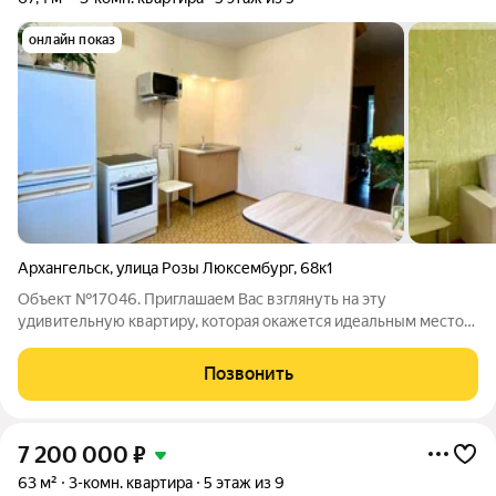
онлайн показ
Архангельск
,
улица Розы Люксембург
,
68к1
Объект №17046. Приглашаем Вас взглянуть на эту
удивительную квартиру, которая окажется идеальным местом
для Вашего проживания.ОТЛИЧНАЯ квартира на улице Розы
Люксембург, расположенная на пятом этаже, позволяет
Позвонить
насладиться прекрасным видом на
7 200 000
₽
63 м²
3-комн. квартира
5 этаж из 9