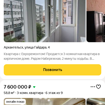
Архангельск
,
улица Гайдара
,
4
Квартира с Евроремонтом! Продается 3-комнатная квартира в
кирпичном доме. Рядом Набережная, 2 минуты ходьбы. В
квартире частично сделан ремонт. Заменены радиаторы, по
всей квартире установлены стеклопакеты, на полу ламинат,
Позвонить
натяжные потолки. Сан.узел
7 600 000
₽
58,8 м²
3-комн. квартира
6 этаж из 9
онлайн показ