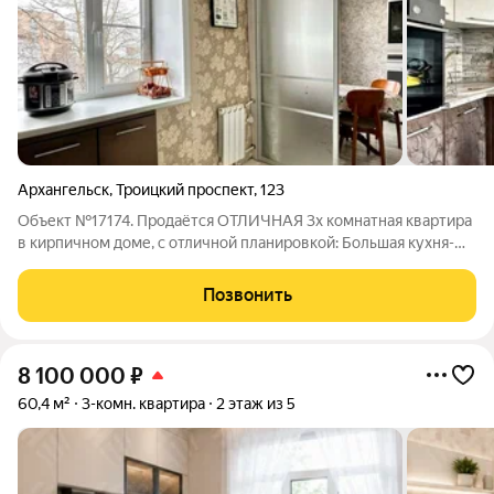
Архангельск
,
Троицкий проспект
,
123
Объект №17174. Продаётся ОТЛИЧНАЯ 3х комнатная квартира
в кирпичном доме, с отличной планировкой: Большая кухня-
гостиная (21 кв.м) и две изолированные спальни (10 и 12
кв.м).Есть гардеробная и кладовки для хранения. Сделан
Позвонить
капитальный ремонт:везде
8 100 000
₽
60,4 м²
3-комн. квартира
2 этаж из 5