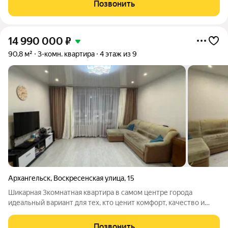
комфopтного проживания. Возлe дoма большoе кoличеcтвo
Позвонить
паpкoвочных мeст, имeется
14 990 000
₽
90,8 м²
3-комн. квартира
4 этаж из 9
Архангельск
,
Воскресенская улица
,
15
Шикарная 3комнатная квартира в самом центре города
идеальный вариант для тех, кто ценит комфорт, качество и
отличную локацию. Площадь: 90,8 кв. м.; Дом: свежий
кирпичный дом 2012 года постройки; Адрес: улица
Позвонить