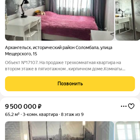
Архангельск
,
исторический район Соломбала
,
улица
Мещерского
,
15
Объект №17107. На продаже трехкомнатная квартира на
втором этаже в пятиэтажном , кирпичном доме.Комнаты
раздельные, есть балкон, балкон застеклен.В квартире сделан
качественный ремонт.Поменяна вся электрика, стоит дорогая
Позвонить
входная дверь, везде
9 500 000
₽
65,2 м²
3-комн. квартира
8 этаж из 9