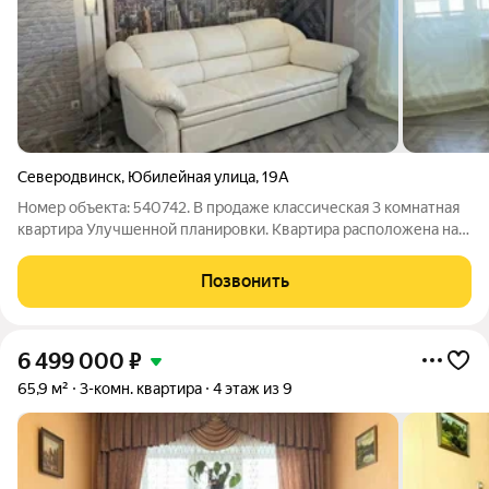
Северодвинск
,
Юбилейная улица
,
19А
Номер объекта: 540742. В продаже классическая 3 комнатная
квартира Улучшенной планировки. Квартира расположена на 8
этаже девятиэтажного кирпичного дома. Общая площадь
объекта 65,2 м.кв: кухня 7,7 м.кв., комнаты 17,3 м.кв., 10,9 м.кв.,
Позвонить
11,7 м.кв.,
6 499 000
₽
65,9 м²
3-комн. квартира
4 этаж из 9