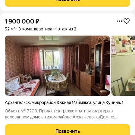
Воскресенская, в 3 минутах от главной
1 900 000
₽
52 м²
3-комн. квартира
1 этаж из 2
Архангельск
,
микрорайон Южная Маймакса
,
улица Кучина
,
1
Объект №17203. Продается трехкомнатная квартира в
деревянном доме в тихом районе АрхангельскаДом не
аварийныйКвартира со всеми удобствами - вода, отопление,
канализация, электричество, газ в баллонахВ квартире сделан
Позвонить