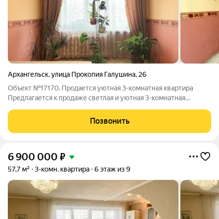
Архангельск
,
улица Прокопия Галушина
,
26
Объект №17170. Продается уютная 3-комнатная квартира
Предлагается к продаже светлая и уютная 3-комнатная
квартира общей площадью 65,9 кв. м, расположенная на 4
этаже 9-этажного панельного дома 1999 года постройки.
Позвонить
Преимущества квартиры: Общая
6 900 000
₽
57,7 м²
3-комн. квартира
6 этаж из 9