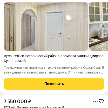
Архангельск
,
исторический район Соломбала
,
улица Адмирала
Кузнецова
,
15
Трехкомнатная квартира в тихом зеленом районе Соломбалы 5
этаж девятиэтажного панельного дома. Отличная планировка -
распашонка. Комнаты все раздельные на разные стороны.
Большая квадратная прихожая, в пользовании тамбур.
Позвонить
Выполнен ремонт, залиты
7 550 000
₽
57,2 м²
3-комн. квартира
9 этаж из 9