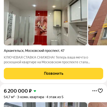
Архангельск
,
Московский проспект
,
47
КЛЮЧЕВАЯ СТАВКА СНИЖЕНА! Теперь ваша мечта о
роскошной квартире на Московском проспекте стала
доступнее. Не упустите шанс зафиксировать выгодные
условия! Предлагаем вашему вниманию эксклюзивную 3-
Позвонить
комнатную квартиру в одном из лучших домов
6 200 000
₽
54,7 м²
3-комн. квартира
4 этаж из 5