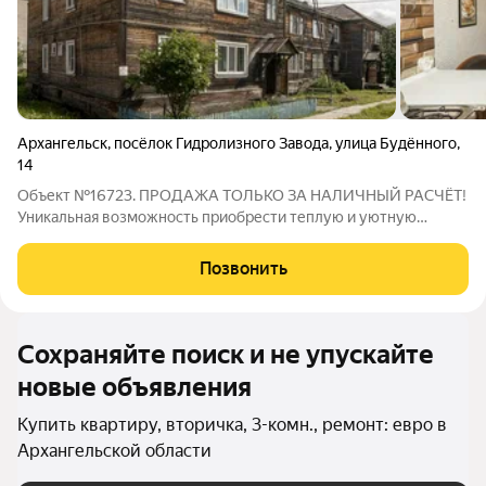
Архангельск
,
посёлок Гидролизного Завода
,
улица Будённого
,
14
Объект №16723. ПРОДАЖА ТОЛЬКО ЗА НАЛИЧНЫЙ РАСЧЁТ!
Уникальная возможность приобрести теплую и уютную
квартиру, идеальную для Вашей семьи! Квартира имеет
просторную кухню, идеально подходящую для теплых и
Позвонить
дружеских семейных вечеров. Смежно-изолированные
Сохраняйте поиск и не упускайте
новые объявления
Купить квартиру, вторичка, 3-комн., ремонт: евро в
Архангельской области