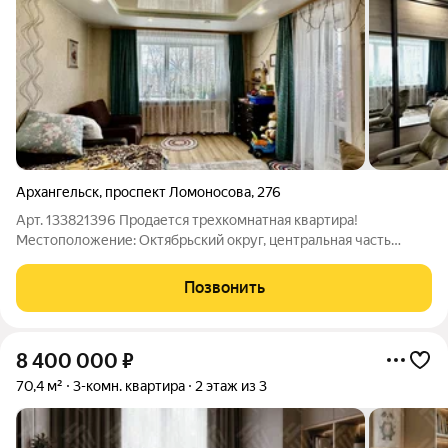
Архангельск
,
проспект Ломоносова
,
276
Арт. 133821396 Продается трехкомнатная квартира!
Местоположение: Октябрьский округ, центральная часть
города. Описание:Индивидуальная планировка Все комнаты
раздельные Застекленная лоджия Качественный ремонт по
Позвонить
всей квартире: электрика, сантехника,
8 400 000
₽
70,4 м²
3-комн. квартира
2 этаж из 3