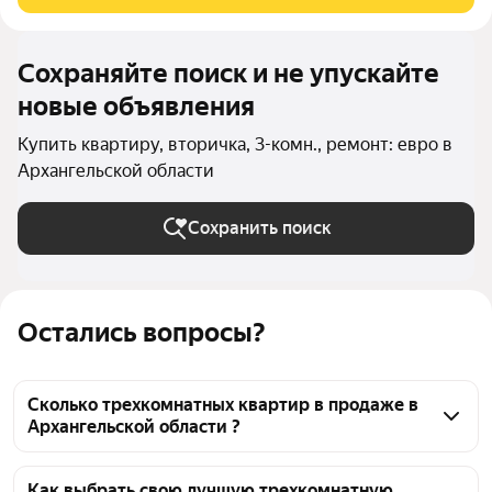
полностью ремонт, стоят
Сохраняйте поиск и не упускайте
новые объявления
Купить квартиру, вторичка, 3-комн., ремонт: евро в
Архангельской области
Сохранить поиск
Остались вопросы?
Сколько трехкомнатных квартир в продаже в
Архангельской области ?
На Яндекс Недвижимости в продаже в 
Архангельской области 49 трехкомнатных квартир, 
Как выбрать свою лучшую трехкомнатную