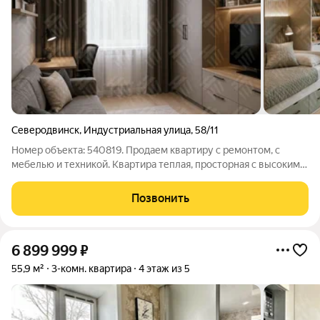
Северодвинск
,
Индустриальная улица
,
58/11
Номер объекта: 540819. Продаем квартиру с ремонтом, с
мебелью и техникой. Квартира теплая, просторная с высокими
потолками, все что нужно для комфортного проживания.
Квартира без обременений, быстрый выход на сделку
Позвонить
Звоните, ответим на все ваши
6 899 999
₽
55,9 м²
3-комн. квартира
4 этаж из 5