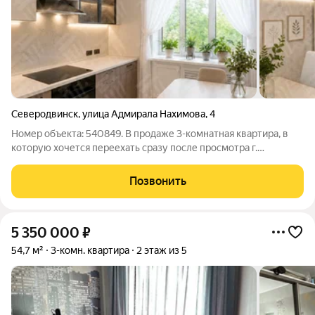
Северодвинск
,
улица Адмирала Нахимова
,
4
Номер объекта: 540849. В продаже 3-комнатная квартира, в
которую хочется переехать сразу после просмотра г.
Северодвинск, ул. Нахимова, д. 4 Если вы давно мечтали о
просторной квартире на о. Ягры обязательно посмотрите этот
Позвонить
вариант. Квартира
5 350 000
₽
54,7 м²
3-комн. квартира
2 этаж из 5