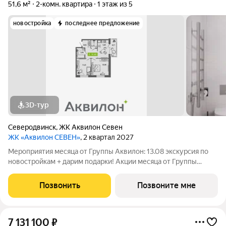
51,6 м²
2-комн. квартира
1 этаж из 5
новостройка
последнее предложение
3D-тур
Северодвинск
,
ЖК Аквилон Севен
ЖК «Аквилон СЕВЕН»
, 2 квартал 2027
Мероприятия месяца от Группы Аквилон: 13.08 экскурсия по
новостройкам + дарим подарки! Акции месяца от Группы
Аквилон: БЕСПРОЦЕНТНАЯ рассрочка! Рассрочка на ПЕРВЫЙ
ВЗНОС в августе! СКИДКИ до 2 млн ! Комфортные программы
Позвонить
Позвоните мне
рассрочки от Застройщика!
7 131 100
₽