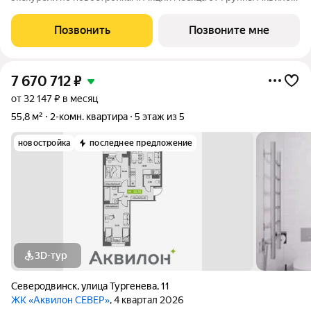
Квартира за 0 ! Рассрочка на ПЕРВЫЙ ВЗНОС! СКИДКА до 2
млн ! Арктическая ипотека. ПСК: 18,32-21,9%. Ставка 1%!
Позвонить
Позвоните мне
Семейная ипотека. ПСК:
7 670 712
₽
от 32 147 ₽ в месяц
55,8 м²
2-комн. квартира
5 этаж из 5
новостройка
последнее предложение
3D-тур
Северодвинск
,
улица Тургенева
,
11
ЖК «Аквилон СЕВЕР»
, 4 квартал 2026