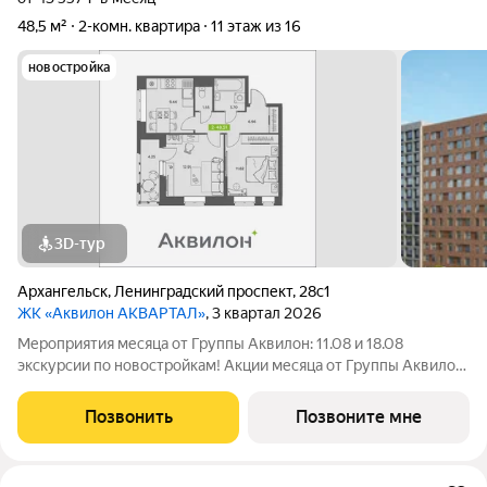
48,5 м²
2-комн. квартира
11 этаж из 16
новостройка
3D-тур
Архангельск
,
Ленинградский проспект
,
28с1
ЖК «Аквилон АКВАРТАЛ»
, 3 квартал 2026
Мероприятия месяца от Группы Аквилон: 11.08 и 18.08
экскурсии по новостройкам! Акции месяца от Группы Аквилон:
Рассрочка на ПЕРВЫЙ ВЗНОС! СКИДКИ до 2,2 млн
Арктическая и Семейная ипотеки!Рассрочка БЕЗ ПЕРЕПЛАТ!
Позвонить
Позвоните мне
Доп.СКИДКА 200 000 за