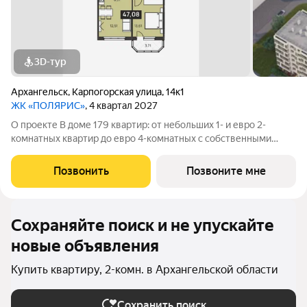
3D-тур
Архангельск
,
Карпогорская улица
,
14к1
ЖК «ПОЛЯРИС»
, 4 квартал 2027
О проекте В доме 179 квартир: от небольших 1- и евро 2-
комнатных квартир до евро 4-комнатных с собственными
палисадником или террасой все они органично объединены в
единую зеленую среду. Детская площадка Видеонаблюдение
Позвонить
Позвоните мне
Спортивная площадка
Сохраняйте поиск и не упускайте
новые объявления
Купить квартиру, 2-комн. в Архангельской области
Сохранить поиск