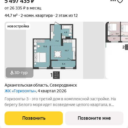
5 497 435
₽
от 26 335 ₽ в месяц
44,7 м²
2-комн. квартира
2 этаж из 12
новостройка
3D-тур
Архангельская область
,
Северодвинск
ЖК «Горизонты»
, 4 квартал 2026
Горизонты-3 - это третий дом в комплексной застройке. На
берегу Белого моря идет возведение целого квартала, в
котором будет своя инфраструктура: школа, детское
дошкольное учреждение, физкультурно-оздоровительный
Позвонить
Позвоните мне
комплекс с бассейном.