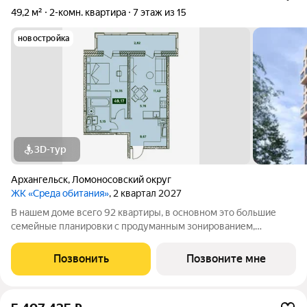
49,2 м²
2-комн. квартира
7 этаж из 15
новостройка
3D-тур
Архангельск
,
Ломоносовский округ
ЖК «Среда обитания»
, 2 квартал 2027
В нашем доме всего 92 квартиры, в основном это большие
семейные планировки с продуманным зонированием,
несколькими санузлами, кладовыми и прачечными.
Просторные лобби и проходные подъезды Закрытая
Позвонить
Позвоните мне
территория с классным благоустройством и