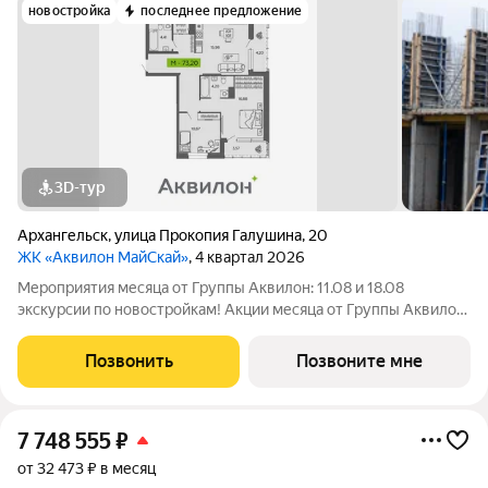
новостройка
последнее предложение
3D-тур
Архангельск
,
улица Прокопия Галушина
,
20
ЖК «Аквилон МайСкай»
, 4 квартал 2026
Мероприятия месяца от Группы Аквилон: 11.08 и 18.08
экскурсии по новостройкам! Акции месяца от Группы Аквилон:
Квартира за 0 . Рассрочка на ПЕРВЫЙ ВЗНОС! СКИДКИ до 1,6
млн !Арктическая ипотека. ПСК: 18,32-21,9%. Ставка 1%!
Позвонить
Позвоните мне
Семейная ипотека. ПСК:
7 748 555
₽
от 32 473 ₽ в месяц