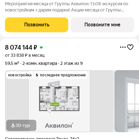
Мероприятия месяца от Группы Аквилон: 13.08 экскурсия по
новостройкам + дарим подарки! Акции месяца от Группы
Аквилон: БЕСПРОЦЕНТНАЯ рассрочка! Рассрочка на ПЕРВЫЙ
ВЗНОС в августе! СКИДКИ до 1,8 млн ! Комфортные
Позвонить
Позвоните мне
программы рассрочки от Застройщика!
8 074 144
₽
от 33 838 ₽ в месяц
59,5 м²
2-комн. квартира
2 этаж из 9
новостройка
последнее предложение
3D-тур