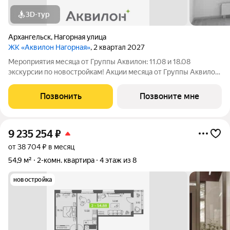
3D-тур
Архангельск
,
Нагорная улица
ЖК «Аквилон Нагорная»
, 2 квартал 2027
Мероприятия месяца от Группы Аквилон: 11.08 и 18.08
экскурсии по новостройкам! Акции месяца от Группы Аквилон:
Квартира за 0 ! Рассрочка на ПЕРВЫЙ ВЗНОС! СКИДКИ до 2,3
млн ! Дарим кухню! Арктическая ипотека. ПСК: 18,32-21,9%.
Позвонить
Позвоните мне
Ставка 1%!Семейная
9 235 254
₽
от 38 704 ₽ в месяц
54,9 м²
2-комн. квартира
4 этаж из 8
новостройка