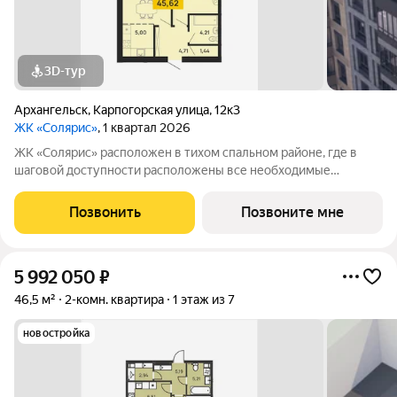
3D-тур
Архангельск
,
Карпогорская улица
,
12к3
ЖК «Солярис»
, 1 квартал 2026
ЖК «Солярис» расположен в тихом спальном районе, где в
шаговой доступности расположены все необходимые
объекты: 2 новых детских сада, школа, магазин, спортивный
комплекс и фитнес-зал. В доме две составные части:
Позвонить
Позвоните мне
малоэтажная и, как мы ее назвали,
5 992 050
₽
46,5 м²
2-комн. квартира
1 этаж из 7
новостройка