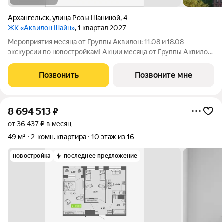
Архангельск
,
улица Розы Шаниной
,
4
ЖК «Аквилон Шайн»
, 1 квартал 2027
Мероприятия месяца от Группы Аквилон: 11.08 и 18.08
экскурсии по новостройкам! Акции месяца от Группы Аквилон:
Квартира за 0 ! Рассрочка на ПЕРВЫЙ ВЗНОС!СКИДКИ до 1,4
млн ! Кухня в подарок! Арктическая и Семейная ипотеки!
Позвонить
Позвоните мне
Рассрочка БЕЗ
8 694 513
₽
от 36 437 ₽ в месяц
49 м²
2-комн. квартира
10 этаж из 16
новостройка
последнее предложение