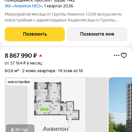
Северодвинск
,
проспект Труда
,
74к2
ЖК «Аквилон НЕО»
, 1 квартал 2026
Мероприятия месяца от Группы Аквилон: 13.08 экскурсия по
новостройкам + дарим подарки! Акции месяца от Группы
Аквилон: БЕСПРОЦЕНТНАЯ рассрочка! Рассрочка на ПЕРВЫЙ
ВЗНОС в августе! СКИДКИ до 1,4 млн ! Комфортные
Позвонить
Позвоните мне
программы рассрочки от Застройщика!
8 867 990
₽
от 37 164 ₽ в месяц
60,6 м²
2-комн. квартира
14 этаж из 16
новостройка
3D-тур