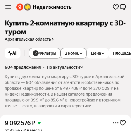
Купить 2-комнатную квартиру c 3D-
туром
Архангельская область
AI
Фильтры
2 комн.
Цена
Площадь
2
604 предложения
•
по актуальности
Купить двухкомнатную квартиру c 3D-туром в Архангельской
области — 604 объявления от агентств и собственников по
продаже квартир по цене от 5 497 435 ₽ до 14 270 029 ₽ на
Яндекс Недвижимости. В нашем каталоге предложения
площадью от 39,9 м² до 85,6 м² в новостройках и вторичном
жилье — фото, планировки и характеристики.
9 092 576
₽
от 43 557 ₽ в месяц