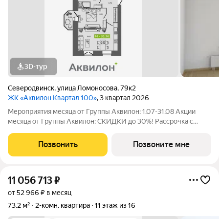
3D-тур
Северодвинск
,
улица Ломоносова
,
79к2
ЖК «Аквилон Квартал 100»
, 3 квартал 2026
Мероприятия месяца от Группы Аквилон: 1.07-31.08 Акции
месяца от Группы Аквилон: СКИДКИ до 30%! Рассрочка с
первым взносом от 1%! Субсидированная ипотека. ПСК:
24,025-29,852%. Ставка 12,4% для всех! Семейная ипотека с
Позвонить
Позвоните мне
первым взносом 10%! Арктическая
11 056 713
₽
от 52 966 ₽ в месяц
73,2 м²
2-комн. квартира
11 этаж из 16