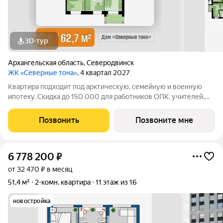
3D-тур
Архангельская область
,
Северодвинск
ЖК «Северные тона»
, 4 квартал 2027
Квартира подходит под арктическую, семейную и военную
ипотеку. Скидка до 150 000 для работников ОПК, учителей,
медицинских работников, участников СВО и многодетных
семей. «Северные тона» - дом для тех, кто ценит тишину,
Позвонить
Позвоните мне
комфорт и размеренный ритм
6 778 200
₽
от 32 470 ₽ в месяц
51,4 м²
2-комн. квартира
11 этаж из 16
новостройка