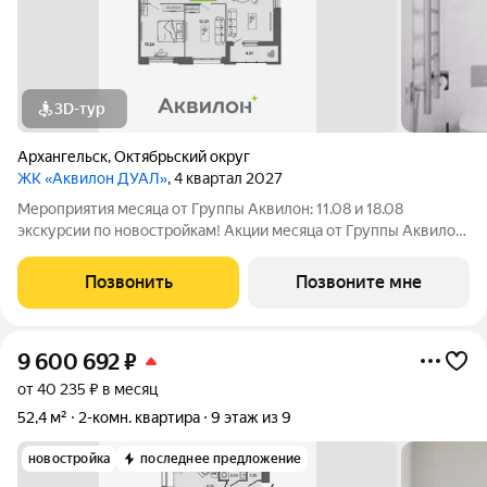
3D-тур
Архангельск
,
Октябрьский округ
ЖК «Аквилон ДУАЛ»
, 4 квартал 2027
Мероприятия месяца от Группы Аквилон: 11.08 и 18.08
экскурсии по новостройкам! Акции месяца от Группы Аквилон:
Квартира за 0 ! Рассрочка на ПЕРВЫЙ ВЗНОС! СКИДКА до 1,4
млн ! Арктическая ипотека. ПСК: 18,32-21,9%. Ставка 1%!
Позвонить
Позвоните мне
Семейная ипотека. ПСК:
9 600 692
₽
от 40 235 ₽ в месяц
52,4 м²
2-комн. квартира
9 этаж из 9
новостройка
последнее предложение