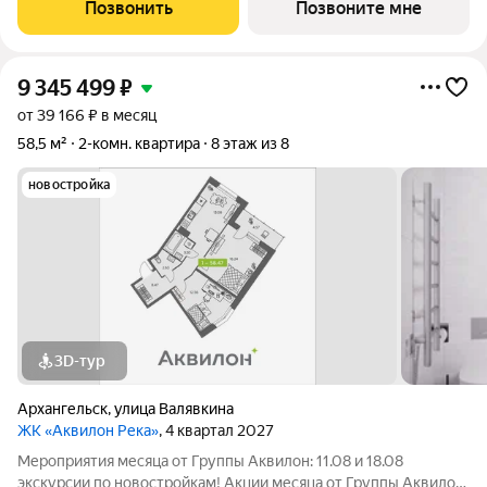
до 1,2 млн ! Ключи сразу! Дополнительная СКИДКА 3% при
Позвонить
Позвоните мне
100% оплате! Арктическая и
9 345 499
₽
от 39 166 ₽ в месяц
58,5 м²
2-комн. квартира
8 этаж из 8
новостройка
3D-тур
Архангельск
,
улица Валявкина
ЖК «Аквилон Река»
, 4 квартал 2027
Мероприятия месяца от Группы Аквилон: 11.08 и 18.08
экскурсии по новостройкам! Акции месяца от Группы Аквилон: