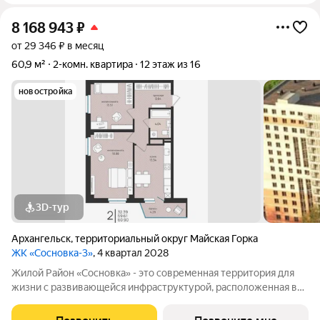
8 168 943
₽
от 29 346 ₽ в месяц
60,9 м²
2-комн. квартира
12 этаж из 16
новостройка
3D-тур
Архангельск
,
территориальный округ Майская Горка
ЖК «Сосновка-3»
, 4 квартал 2028
Жилой Район «Сосновка» - это современная территория для
жизни с развивающейся инфраструктурой, расположенная в
продолжении Московского проспекта в Архангельске. Жилой
район состоит из 13-ти разновысотных жилых комплексов. На