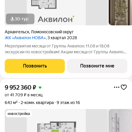
3D-тур
Архангельск
,
Ломоносовский округ
ЖК «Аквилон НОВА»
, 3 квартал 2028
Мероприятия месяца от Группы Аквилон: 11.08 и 18.08
экскурсии по новостройкам! Акции месяца от Группы Аквилон:
СКИДКА до 1,2 млн ! Арктическая ипотека. ПСК: 18,32-21,9%.
Ставка 1%!Семейная ипотека. ПСК: 5,1-7,3%. Ставка 4%!
Позвонить
Позвоните мне
Доп.СКИДКА 200 000 за
9 952 360
₽
от 41 709 ₽ в месяц
64,1 м²
2-комн. квартира
9 этаж из 16
новостройка