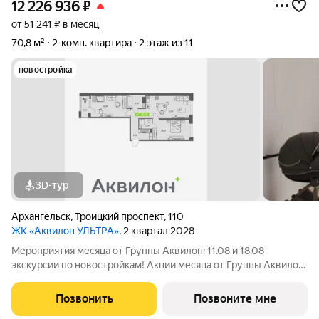
12 226 936
₽
от 51 241 ₽ в месяц
70,8 м²
2-комн. квартира
2 этаж из 11
новостройка
3D-тур
Архангельск
,
Троицкий проспект
,
110
ЖК «Аквилон УЛЬТРА»
, 2 квартал 2028
Мероприятия месяца от Группы Аквилон: 11.08 и 18.08
экскурсии по новостройкам! Акции месяца от Группы Аквилон:
СКИДКА до 1 млн ! Арктическая ипотека. ПСК: 18,32-21,9%.
Ставка 1%! Семейная ипотека. ПСК: 5,1-7,3%. Ставка 4%!
Позвонить
Позвоните мне
Доп.СКИДКА 200 000 за