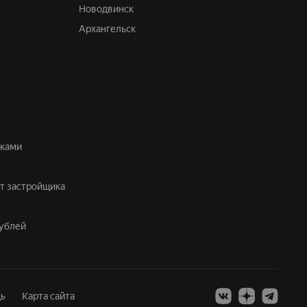
Новодвинск
Архангельск
лками
от застройщика
рублей
ь
Карта сайта