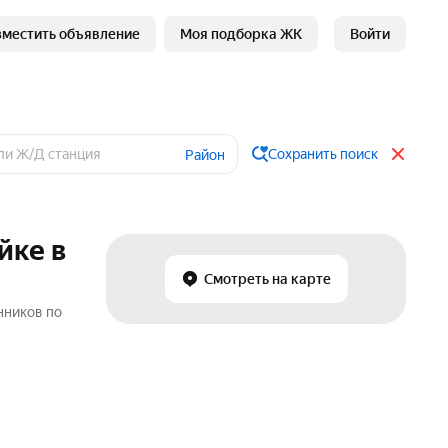
зместить объявление
Моя подборка ЖК
Войти
Сохранить поиск
Район
йке в
Смотреть на карте
нников по