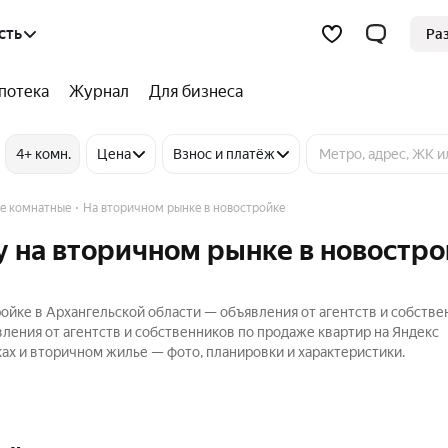
сть
Ра
потека
Журнал
Для бизнеса
4+ комн.
Цена
Взнос и платёж
ее комнатные
На вторичном рынке в новостройке
 на вторичном рынке в новостро
ойке в Архангельской области — объявления от агентств и собстве
ления от агентств и собственников по продаже квартир на Яндекс
х и вторичном жилье — фото, планировки и характеристики.