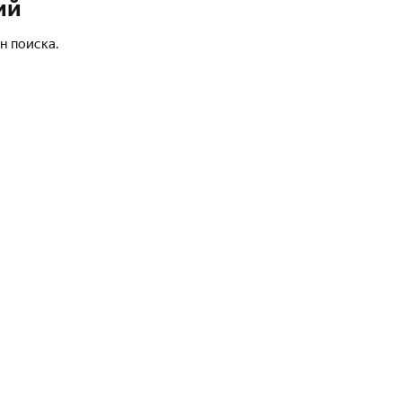
ий
н поиска.