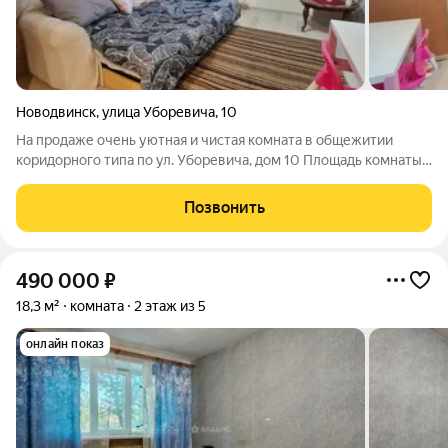
Новодвинск
,
улица Уборевича
,
10
На продаже очень уютная и чистая комната в общежитии
коридорного типа по ул. Уборевича, дом 10 Площадь комнаты -
18 кв.м Расположена на четвертом этаже. В комнате
произведено функциональное зонирование - на обеденную
Позвонить
зону и зону отдыха Установлено
490 000
₽
18,3 м²
комната
2 этаж из 5
онлайн показ