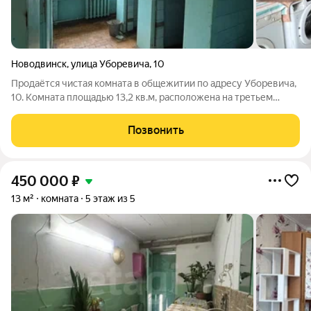
Новодвинск
,
улица Уборевича
,
10
Продаётся чистая комната в общежитии по адресу Уборевича,
10. Комната площадью 13,2 кв.м, расположена на третьем
этаже, солнечная сторона. На этаже чисто, спокойно и тихо,
есть возможность установить, стиральную машину. Кухня
Позвонить
содержится в абсолютной
450 000
₽
13 м²
комната
5 этаж из 5