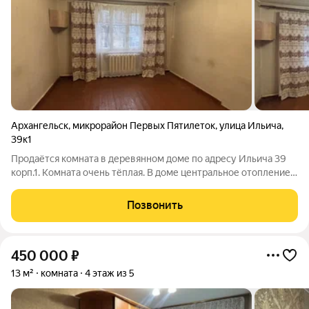
Архангельск
,
микрорайон Первых Пятилеток
,
улица Ильича
,
39к1
Продаётся комната в деревянном доме по адресу Ильича 39
корп.1. Комната очень тёплая. В доме центральное отопление,
вода. Туалет и ванна по коридору. Спокойные соседи. Дом
признан аварийным, поэтому сделка только за наличный
Позвонить
расчет. Рядом
450 000
₽
13 м²
комната
4 этаж из 5