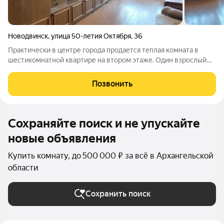
Новодвинск
,
улица 50-летия Октября
,
36
Практически в центре города продается теплая комната в
шестикомнатной квартире на втором этаже. Один взрослый
собственник. Без обременений. Есть собственный
застекленный балкон! В квартире имеется раздельный
Позвонить
санузел с душем, общая электроплита, есть
Сохраняйте поиск и не упускайте
новые объявления
Купить комнату, до 500 000 ₽ за всё в Архангельской
области
Сохранить поиск