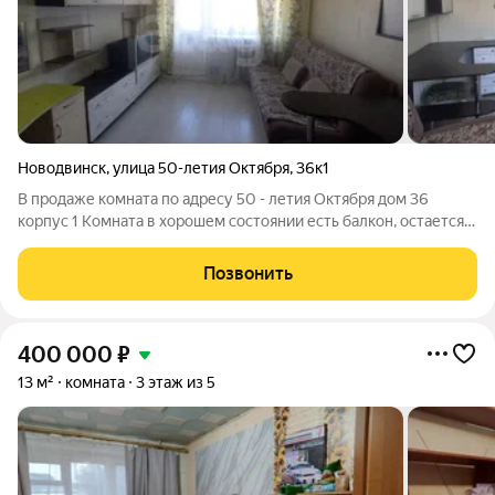
Новодвинск
,
улица 50-летия Октября
,
36к1
В продаже комната по адресу 50 - летия Октября дом 36
корпус 1 Комната в хорошем состоянии есть балкон, остается
все что есть на фото. Рядом расположены магазины, школа,
детские сад. Есть место для прогулки. Один взрослый
Позвонить
собственник, документы все в
400 000
₽
13 м²
комната
3 этаж из 5