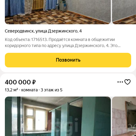
Северодвинск
,
улица Дзержинского
,
4
Код объекта: 1716513. Продаётся комната в общежитии
коридорного типа по адресу улица Дзержинского, 4. Это
идеальный выбор для тех, кто ищет жилье по доступной цене.
Комната расположена на втором этаже пятиэтажного
Позвонить
кирпичного дома 1967 года постройки.
400 000
₽
13,2 м²
комната
3 этаж из 5