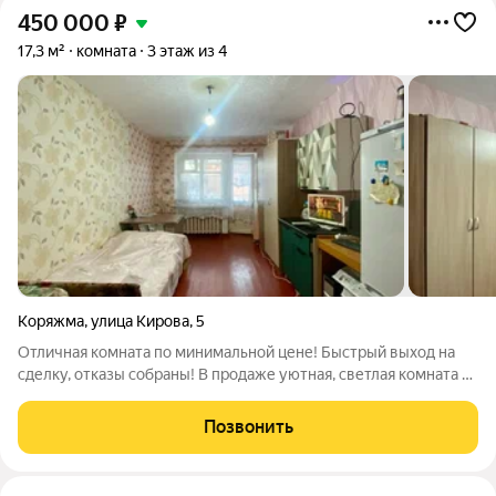
450 000
₽
17,3 м²
комната
3 этаж из 4
Коряжма
,
улица Кирова
,
5
Отличная комната по минимальной цене! Быстрый выход на
сделку, отказы собраны! В продаже уютная, светлая комната в
коммунальной квартире по доступной цене. Кирпичный дом, 3
этаж. Отказы жильцов собраны, быстрый выход на сделку.
Позвонить
Комната в