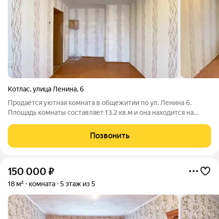
Котлас
,
улица Ленина
,
6
Продаётся уютная комната в общежитии по ул. Ленина 6.
Площадь комнаты составляет 13.2 кв.м и она находится на
третьем этаже. Вас ждет отдельная секция, состоящая из всего
лишь четырех комнат, в которых проживают только три
Позвонить
человека. Это означает, что
150 000
₽
18 м²
комната
5 этаж из 5