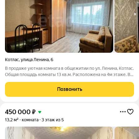
Котлас
,
улица Ленина
,
6
В продаже уютная комната в общежитии по ул. Ленина, Котлас.
Общая площадь комнаты 13 кв.м. Расположена на 4м этаже. В
комнате выполнен аккуратный косметический ремонт, окно
заменено на ПВХ, натяжной потолок, установлены
Позвонить
качественные входные двери.
450 000
₽
13,2 м²
комната
3 этаж из 5