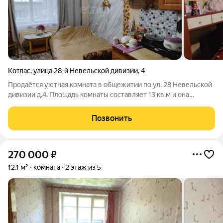
Котлас
,
улица 28-й Невельской дивизии
,
4
Продаётся уютная комната в общежитии по ул. 28 Невельской
дивизии д.4. Площадь комнаты составляет 13 кв.м и она
находится на третьем этаже. Вас ждет отдельная секция,
состоящая из всего лишь четырех комнат. Это означает, что вы
Позвонить
сможете наслаждаться
270 000
₽
12,1 м²
комната
2 этаж из 5