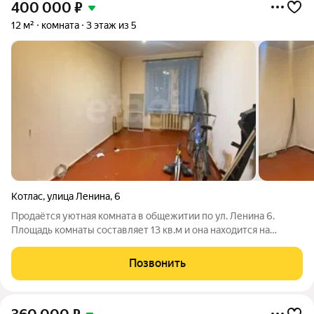
400 000
₽
12 м²
комната
3 этаж из 5
Котлас
,
улица Ленина
,
6
Продаётся уютная комната в общежитии по ул. Ленина 6.
Площадь комнаты составляет 13 кв.м и она находится на
третьем этаже. Вас ждет отдельная секция, состоящая из всего
лишь четырех комнат, в которых проживают только три
Позвонить
человека. Это означает, что