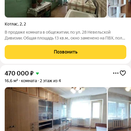
Котлас
,
2
,
2
В продаже комната в общежитии, по ул. 28 Невельской
Дивизии. Общая площадь 13 кв.м., окно заменено на ПВХ, пол
деревянный, окрашен, потолочная плитка. При продаже
остается кухонный гарнитур, прихожая, стол со стульями,
Позвонить
кресло. Хороший контингент
470 000
₽
16,6 м²
комната
2 этаж из 4