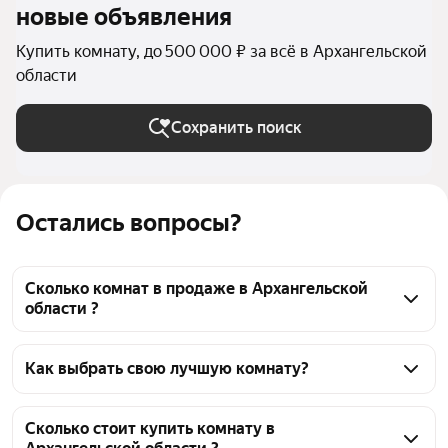
новые объявления
Купить комнату, до 500 000 ₽ за всё в Архангельской
области
Сохранить поиск
Остались вопросы?
Сколько комнат в продаже в Архангельской
области ?
На Яндекс Недвижимости в продаже в 
Архангельской области 40 комнат, из них 40 
Как выбрать свою лучшую комнату?
объявлений от агентств
Чтобы купить комнату в квартире до 500 тысяч 
рублей, воспользуйтесь тепловой картой для 
Сколько стоит купить комнату в