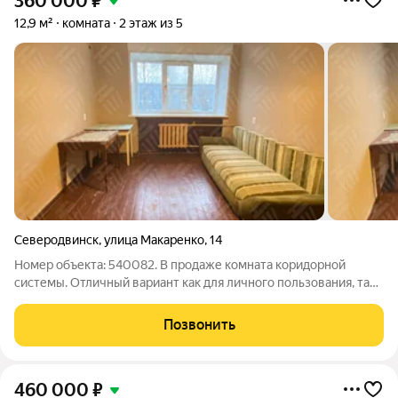
360 000
₽
12,9 м²
комната
2 этаж из 5
Северодвинск
,
улица Макаренко
,
14
Номер объекта: 540082. В продаже комната коридорной
системы. Отличный вариант как для личного пользования, так
и для сдачи в аренду! Метраж - 13,5 кв.м. Дом кирпичный,
комната очень теплая. Места общего пользования в обычном
Позвонить
состоянии. Порядочные
460 000
₽