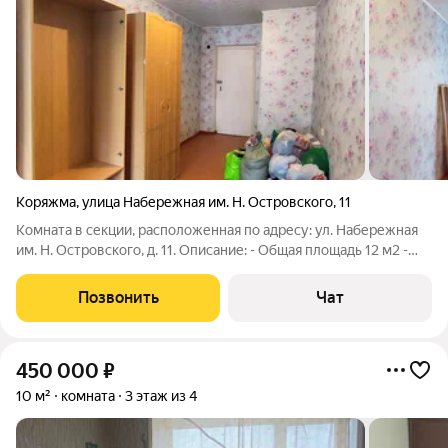
Коряжма
,
улица Набережная им. Н. Островского
,
11
Комната в секции, расположенная по адресу: ул. Набережная
им. Н. Островского, д. 11. Описание: - Общая площадь 12 м2 -
Этаж 5/5 Инфраструктура: - Школа: №1,2,3 - Детский сад: №1,
№10 - Досуговые центры - парки отдыха - магазины Звоните!
Позвонить
Чат
Записывайтесь
450 000
₽
10 м²
комната
3 этаж из 4