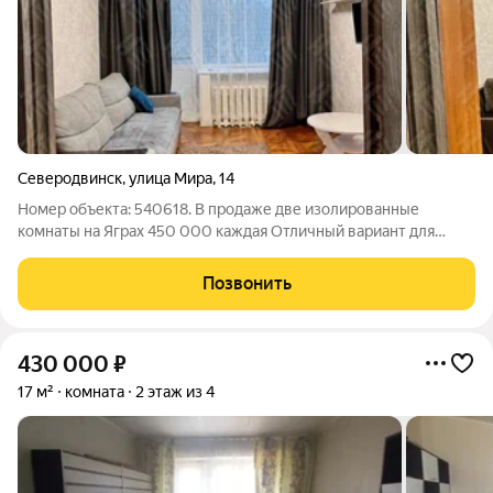
Северодвинск
,
улица Мира
,
14
Номер объекта: 540618. В продаже две изолированные
комнаты на Яграх 450 000 каждая Отличный вариант для
первого жилья, сдачи в аренду или покупки с использованием
маткапитала. комнаты светлые и тёплые; свежий ремонт 2023
Позвонить
года можно сразу заехать;
430 000
₽
17 м²
комната
2 этаж из 4