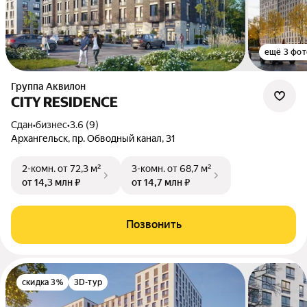
ещё 3 фот
Группа Аквилон
CITY RESIDENCE
Сдан
•
бизнес
•
3.6 (9)
Архангельск, пр. Обводный канал, 31
2-комн.
от 72,3 м²
3-комн.
от 68,7 м²
от 14,3 млн ₽
от 14,7 млн ₽
Позвонить
скидка 3%
3D-тур