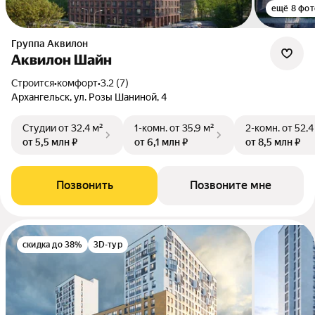
ещё 8 фот
Группа Аквилон
Аквилон Шайн
Строится
•
комфорт
•
3.2 (7)
Архангельск, ул. Розы Шаниной, 4
Студии
от 32,4 м²
1-комн.
от 35,9 м²
2-комн.
от 52,4
от 5,5 млн ₽
от 6,1 млн ₽
от 8,5 млн ₽
Позвонить
Позвоните мне
скидка до 38%
3D-тур