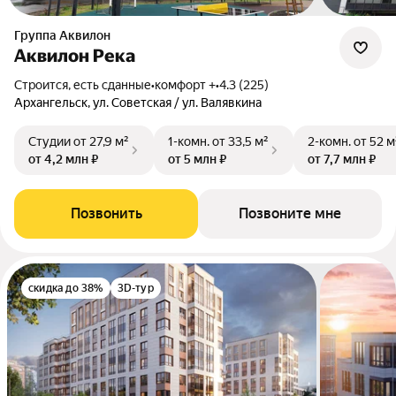
Группа Аквилон
Аквилон Река
Строится, есть сданные
•
комфорт +
•
4.3 (225)
Архангельск, ул. Советская / ул. Валявкина
Студии
от 27,9 м²
1-комн.
от 33,5 м²
2-комн.
от 52 м
от 4,2 млн ₽
от 5 млн ₽
от 7,7 млн ₽
Позвонить
Позвоните мне
скидка до 38%
3D-тур