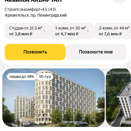
Строится
•
комфорт
•
4.5 (43)
Архангельск, пр. Ленинградский
Студии
от 21,3 м²
1-комн.
от 30 м²
2-комн.
от 44 м²
от 3,8 млн ₽
от 4,7 млн ₽
от 7,6 млн ₽
Позвонить
Позвоните мне
скидка до 38%
3D-тур