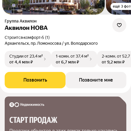
ещё 3 фот
Группа Аквилон
Аквилон НОВА
Строится
•
комфорт
•
5 (1)
Архангельск, пр. Ломоносова / ул. Володарского
Студии
от 23,4 м²
1-комн.
от 37,4 м²
2-комн.
от 52,7
от 4,4 млн ₽
от 6,7 млн ₽
от 9,2 млн ₽
Позвонить
Позвоните мне
СТАРТ ПРОДАЖ
Продажи объектов в этих домах только начались. 