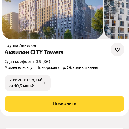
Группа Аквилон
Аквилон CITY Towers
Сдан
•
комфорт +
•
3.9 (36)
Архангельск, ул. Поморская / пр. Обводный канал
2-комн.
от 58,2 м²
от 10,5 млн ₽
Позвонить