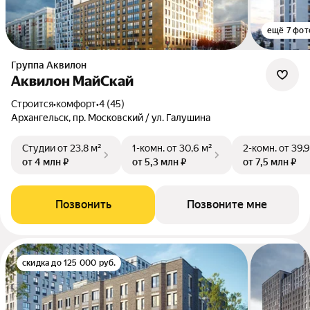
ещё 7 фот
Группа Аквилон
Аквилон МайСкай
Строится
•
комфорт
•
4 (45)
Архангельск, пр. Московский / ул. Галушина
Студии
от 23,8 м²
1-комн.
от 30,6 м²
2-комн.
от 39,9
от 4 млн ₽
от 5,3 млн ₽
от 7,5 млн ₽
Позвонить
Позвоните мне
скидка до 125 000 руб.