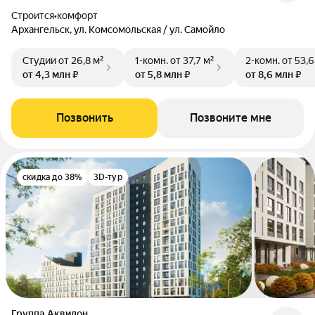
Строится
•
комфорт
Архангельск, ул. Комсомольская / ул. Самойло
Студии
от 26,8 м²
1-комн.
от 37,7 м²
2-комн.
от 53,6
от 4,3 млн ₽
от 5,8 млн ₽
от 8,6 млн ₽
Позвонить
Позвоните мне
скидка до 38%
3D-тур
Группа Аквилон