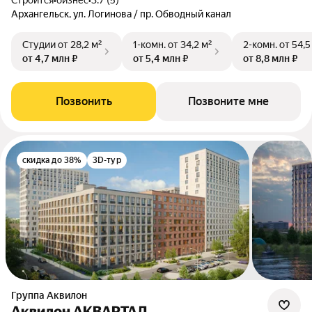
Строится
•
бизнес
•
3.7 (5)
Архангельск, ул. Логинова / пр. Обводный канал
Студии
от 28,2 м²
1-комн.
от 34,2 м²
2-комн.
от 54,5
от 4,7 млн ₽
от 5,4 млн ₽
от 8,8 млн ₽
Позвонить
Позвоните мне
скидка до 38%
3D-тур
Группа Аквилон
Аквилон АКВАРТАЛ