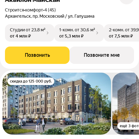
Строится
•
комфорт
•
4 (45)
Архангельск, пр. Московский / ул. Галушина
Студии
от 23,8 м²
1-комн.
от 30,6 м²
2-комн.
от 39,9
от 4 млн ₽
от 5,3 млн ₽
от 7,5 млн ₽
Позвонить
Позвоните мне
скидка до 125 000 руб.
ещё 3 фот