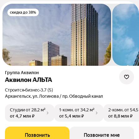
скидка до 38%
Группа Аквилон
Аквилон АЛЬТА
Строится
•
бизнес
•
3.7 (5)
Архангельск, ул. Логинова / пр. Обводный канал
Студии
от 28,2 м²
1-комн.
от 34,2 м²
2-комн.
от 54,5
от 4,7 млн ₽
от 5,4 млн ₽
от 8,8 млн ₽
Позвонить
Позвоните мне