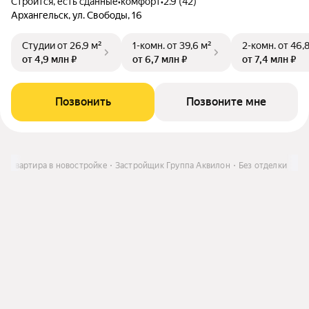
Строится, есть сданные
•
комфорт
•
2.9 (42)
Архангельск, ул. Свободы, 16
Студии
от 26,9 м²
1-комн.
от 39,6 м²
2-комн.
от 46,
от 4,9 млн ₽
от 6,7 млн ₽
от 7,4 млн ₽
Позвонить
Позвоните мне
ь
Квартира в новостройке
Застройщик Группа Аквилон
Без отделки