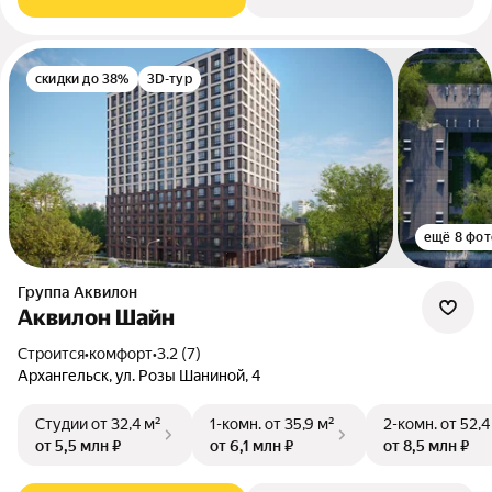
скидки до 38%
3D-тур
ещё 8 фот
Группа Аквилон
Аквилон Шайн
Строится
•
комфорт
•
3.2 (7)
Архангельск, ул. Розы Шаниной, 4
Студии
от 32,4 м²
1-комн.
от 35,9 м²
2-комн.
от 52,4
от 5,5 млн ₽
от 6,1 млн ₽
от 8,5 млн ₽