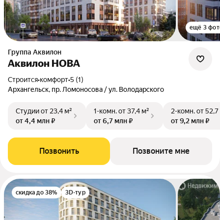
ещё 3 фот
Группа Аквилон
Аквилон НОВА
Строится
•
комфорт
•
5 (1)
Архангельск, пр. Ломоносова / ул. Володарского
Студии
от 23,4 м²
1-комн.
от 37,4 м²
2-комн.
от 52,7
от 4,4 млн ₽
от 6,7 млн ₽
от 9,2 млн ₽
Позвонить
Позвоните мне
скидка до 38%
3D-тур