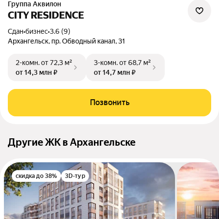
Группа Аквилон
CITY RESIDENCE
Сдан
•
бизнес
•
3.6 (9)
Архангельск, пр. Обводный канал, 31
2-комн.
от 72,3 м²
3-комн.
от 68,7 м²
от 14,3 млн ₽
от 14,7 млн ₽
Позвонить
Другие ЖК в Архангельске
скидка до 38%
3D-тур