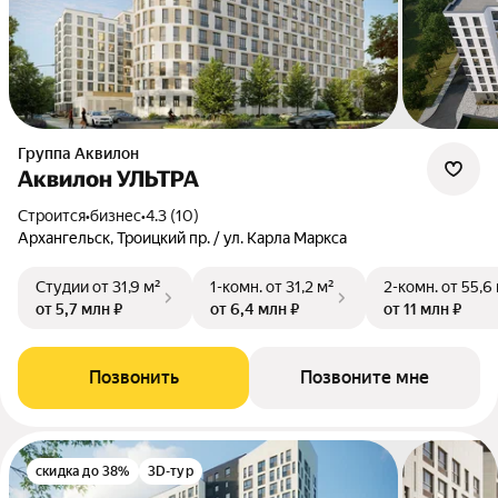
Группа Аквилон
Аквилон УЛЬТРА
Строится
•
бизнес
•
4.3 (10)
Архангельск, Троицкий пр. / ул. Карла Маркса
Студии
от 31,9 м²
1-комн.
от 31,2 м²
2-комн.
от 55,6
от 5,7 млн ₽
от 6,4 млн ₽
от 11 млн ₽
Позвонить
Позвоните мне
скидка до 38%
3D-тур