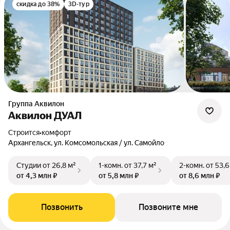
скидка до 38%
3D-тур
Группа Аквилон
Аквилон ДУАЛ
Строится
•
комфорт
Архангельск, ул. Комсомольская / ул. Самойло
Студии
от 26,8 м²
1-комн.
от 37,7 м²
2-комн.
от 53,6
от 4,3 млн ₽
от 5,8 млн ₽
от 8,6 млн ₽
Позвонить
Позвоните мне