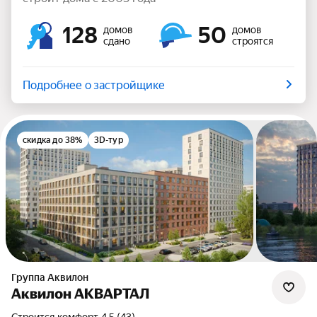
128
50
домов
домов
сдано
строятся
Подробнее о застройщике
скидка до 38%
3D-тур
Группа Аквилон
Аквилон АКВАРТАЛ