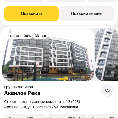
Позвонить
Позвоните мне
скидка до 38%
3D-тур
Группа Аквилон
Аквилон Река
Строится, есть сданные
•
комфорт +
•
4.3 (225)
Архангельск, ул. Советская / ул. Валявкина