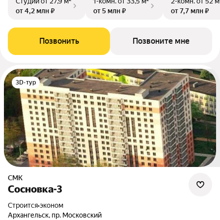
Студии
от 27,9 м²
1-комн.
от 33,5 м²
2-комн.
от 52 м
от 4,2 млн ₽
от 5 млн ₽
от 7,7 млн ₽
Позвонить
Позвоните мне
3D-тур
СМК
Сосновка-3
Строится
•
эконом
Архангельск, пр. Московский