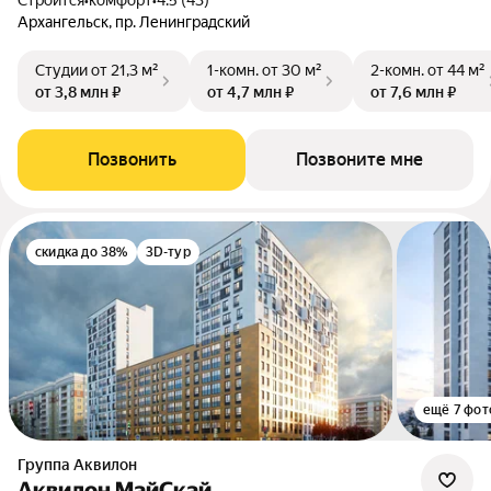
Строится
•
комфорт
•
4.5 (43)
Архангельск, пр. Ленинградский
Студии
от 21,3 м²
1-комн.
от 30 м²
2-комн.
от 44 м²
от 3,8 млн ₽
от 4,7 млн ₽
от 7,6 млн ₽
Позвонить
Позвоните мне
скидка до 38%
3D-тур
ещё 7 фот
Группа Аквилон
Аквилон МайСкай