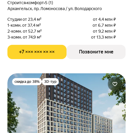
Строится
•
комфорт
•
5 (1)
Архангельск, пр. Ломоносова / ул. Володарского
Студии от 23,4 м²
от 4,4 млн ₽
1-комн. от 37,4 м²
от 6,7 млн ₽
2-комн. от 52,7 м²
от 9,2 млн ₽
3-комн. от 74,9 м²
от 13,3 млн ₽
+7 ××× ××× ×× ××
Позвоните мне
скидка до 38%
3D-тур