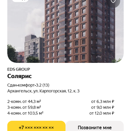
EDS GROUP
Солярис
Сдан
•
комфорт
•
3.2 (13)
Архангельск, ул. Карпогорская, 12, к. 3
2-комн. от 44,3 м²
от 6,3 млн ₽
3-комн. от 59,8 м²
от 9,0 млн ₽
4-комн. от 103,5 м²
от 12,0 млн ₽
+7 ××× ××× ×× ××
Позвоните мне