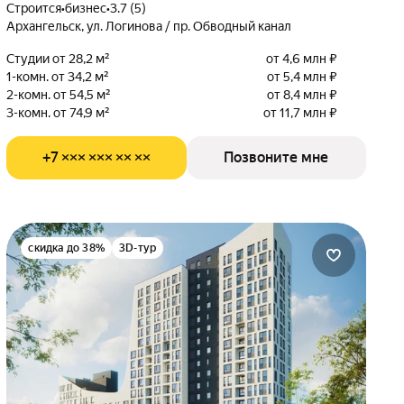
Строится
•
бизнес
•
3.7 (5)
Архангельск, ул. Логинова / пр. Обводный канал
Студии от 28,2 м²
от 4,6 млн ₽
1-комн. от 34,2 м²
от 5,4 млн ₽
2-комн. от 54,5 м²
от 8,4 млн ₽
3-комн. от 74,9 м²
от 11,7 млн ₽
+7 ××× ××× ×× ××
Позвоните мне
скидка до 38%
3D-тур