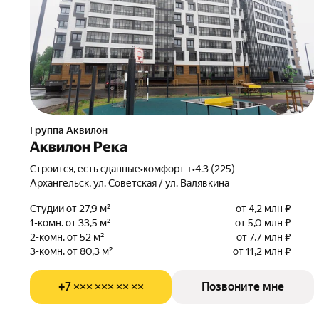
Группа Аквилон
Аквилон Река
Строится, есть сданные
•
комфорт +
•
4.3 (225)
Архангельск, ул. Советская / ул. Валявкина
Студии от 27,9 м²
от 4,2 млн ₽
1-комн. от 33,5 м²
от 5,0 млн ₽
2-комн. от 52 м²
от 7,7 млн ₽
3-комн. от 80,3 м²
от 11,2 млн ₽
+7 ××× ××× ×× ××
Позвоните мне