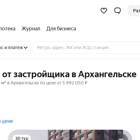
Ра
потека
Журнал
Для бизнеса
ос и платёж
 от застройщика в Архангельске
м² в Архангельске по цене от 5 992 050 ₽
о цене
3D-тур