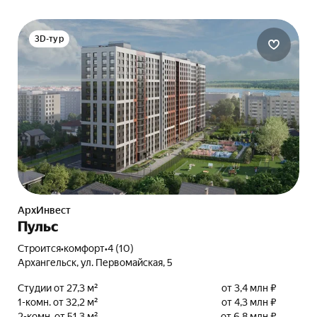
3D-тур
АрхИнвест
Пульс
Строится
•
комфорт
•
4 (10)
Архангельск, ул. Первомайская, 5
Студии от 27,3 м²
от 3,4 млн ₽
1-комн. от 32,2 м²
от 4,3 млн ₽
2-комн. от 51,3 м²
от 6,8 млн ₽