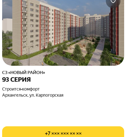
СЗ «НОВЫЙ РАЙОН»
93 СЕРИЯ
Строится
•
комфорт
Архангельск, ул. Карпогорская
+7 ××× ××× ×× ××