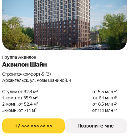
Группа Аквилон
Аквилон Шайн
Строится
•
комфорт
•
5 (3)
Архангельск, ул. Розы Шаниной, 4
Студии от 32,4 м²
от 5,5 млн ₽
1-комн. от 35,9 м²
от 6,1 млн ₽
2-комн. от 52,4 м²
от 8,5 млн ₽
3-комн. от 71,1 м²
от 11,1 млн ₽
+7 ××× ××× ×× ××
Позвоните мне