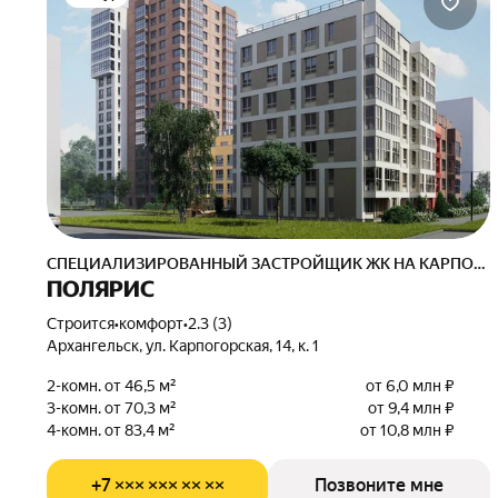
СПЕЦИАЛИЗИРОВАННЫЙ ЗАСТРОЙЩИК ЖК НА КАРПОГОРСКОЙ
ПОЛЯРИС
Строится
•
комфорт
•
2.3 (3)
Архангельск, ул. Карпогорская, 14, к. 1
2-комн. от 46,5 м²
от 6,0 млн ₽
3-комн. от 70,3 м²
от 9,4 млн ₽
4-комн. от 83,4 м²
от 10,8 млн ₽
+7 ××× ××× ×× ××
Позвоните мне