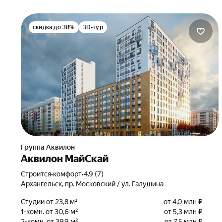
скидка до 38%
3D-тур
Группа Аквилон
Аквилон МайСкай
Строится
•
комфорт
•
4.9 (7)
Архангельск, пр. Московский / ул. Галушина
Студии от 23,8 м²
от 4,0 млн ₽
1-комн. от 30,6 м²
от 5,3 млн ₽
2-комн. от 39,9 м²
от 7,5 млн ₽