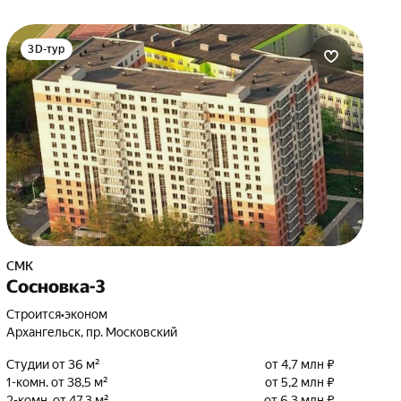
3D-тур
СМК
Сосновка-3
Строится
•
эконом
Архангельск, пр. Московский
Студии от 36 м²
от 4,7 млн ₽
1-комн. от 38,5 м²
от 5,2 млн ₽
2-комн. от 47,3 м²
от 6,3 млн ₽