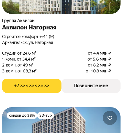
Группа Аквилон
Аквилон Нагорная
Строится
•
комфорт +
•
4.1 (9)
Архангельск, ул. Нагорная
Студии от 24,6 м²
от 4,4 млн ₽
1-комн. от 34,4 м²
от 5,6 млн ₽
2-комн. от 49 м²
от 8,2 млн ₽
3-комн. от 68,3 м²
от 10,8 млн ₽
+7 ××× ××× ×× ××
Позвоните мне
скидки до 38%
3D-тур