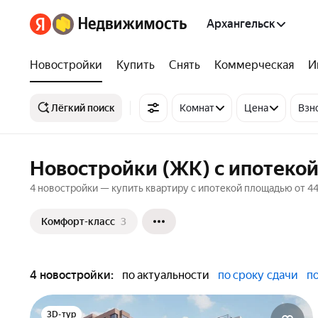
Архангельск
Новостройки
Купить
Снять
Коммерческая
И
Лёгкий поиск
Комнат
Цена
Взн
Новостройки (ЖК) с ипотекой
4 новостройки — купить квартиру с ипотекой площадью от 44 
Комфорт-класс
3
4 новостройки:
по актуальности
по сроку сдачи
п
3D-тур