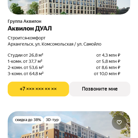
Группа Аквилон
Аквилон ДУАЛ
Строится
•
комфорт
Архангельск, ул. Комсомольская / ул. Самойло
Студии от 26,8 м²
от 4,3 млн ₽
1-комн. от 37,7 м²
от 5,8 млн ₽
2-комн. от 53,6 м²
от 8,6 млн ₽
3-комн. от 64,8 м²
от 10,0 млн ₽
+7 ××× ××× ×× ××
Позвоните мне
скидка до 38%
3D-тур