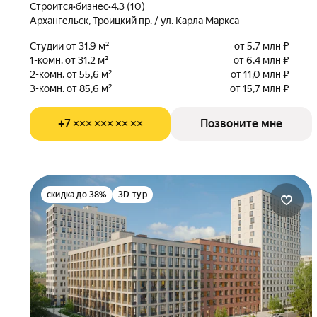
Строится
•
бизнес
•
4.3 (10)
Архангельск, Троицкий пр. / ул. Карла Маркса
Студии от 31,9 м²
от 5,7 млн ₽
1-комн. от 31,2 м²
от 6,4 млн ₽
2-комн. от 55,6 м²
от 11,0 млн ₽
3-комн. от 85,6 м²
от 15,7 млн ₽
+7 ××× ××× ×× ××
Позвоните мне
скидка до 38%
3D-тур