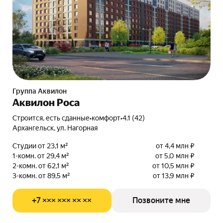
Группа Аквилон
Аквилон Роса
Строится, есть сданные
•
комфорт
•
4.1 (42)
Архангельск, ул. Нагорная
Студии от 23,1 м²
от 4,4 млн ₽
1-комн. от 29,4 м²
от 5,0 млн ₽
2-комн. от 62,1 м²
от 10,5 млн ₽
3-комн. от 89,5 м²
от 13,9 млн ₽
+7 ××× ××× ×× ××
Позвоните мне