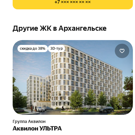
+7 ××× ××× ×× ××
Другие ЖК в Архангельске
скидка до 38%
3D-тур
Группа Аквилон
Аквилон УЛЬТРА