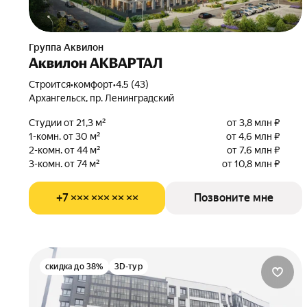
Группа Аквилон
Аквилон АКВАРТАЛ
Строится
•
комфорт
•
4.5 (43)
Архангельск, пр. Ленинградский
Студии от 21,3 м²
от 3,8 млн ₽
1-комн. от 30 м²
от 4,6 млн ₽
2-комн. от 44 м²
от 7,6 млн ₽
3-комн. от 74 м²
от 10,8 млн ₽
+7 ××× ××× ×× ××
Позвоните мне
скидка до 38%
3D-тур