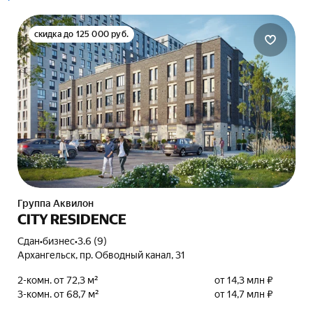
скидка до 125 000 руб.
Группа Аквилон
CITY RESIDENCE
Сдан
•
бизнес
•
3.6 (9)
Архангельск, пр. Обводный канал, 31
2-комн. от 72,3 м²
от 14,3 млн ₽
3-комн. от 68,7 м²
от 14,7 млн ₽