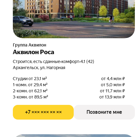
Группа Аквилон
Аквилон Роса
Строится, есть сданные
•
комфорт
•
4.1 (42)
Архангельск, ул. Нагорная
Студии от 23,1 м²
от 4,4 млн ₽
1-комн. от 29,4 м²
от 5,0 млн ₽
2-комн. от 62,1 м²
от 11,7 млн ₽
3-комн. от 89,5 м²
от 13,9 млн ₽
+7 ××× ××× ×× ××
Позвоните мне