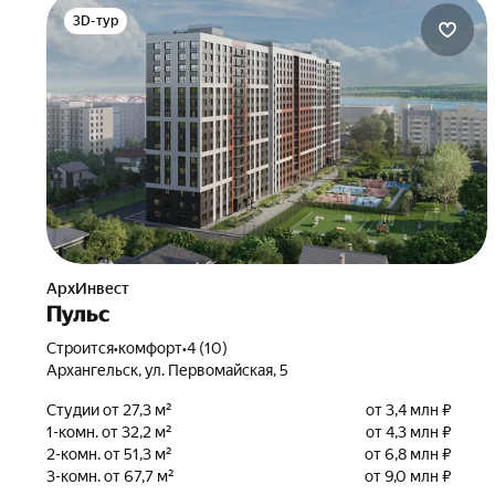
3D-тур
АрхИнвест
Пульс
Строится
•
комфорт
•
4 (10)
Архангельск, ул. Первомайская, 5
Студии от 27,3 м²
от 3,4 млн ₽
1-комн. от 32,2 м²
от 4,3 млн ₽
2-комн. от 51,3 м²
от 6,8 млн ₽
3-комн. от 67,7 м²
от 9,0 млн ₽