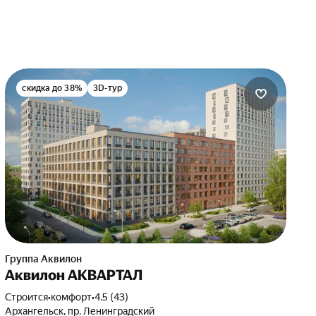
скидка до 38%
3D-тур
Группа Аквилон
Аквилон АКВАРТАЛ
Строится
•
комфорт
•
4.5 (43)
Архангельск, пр. Ленинградский