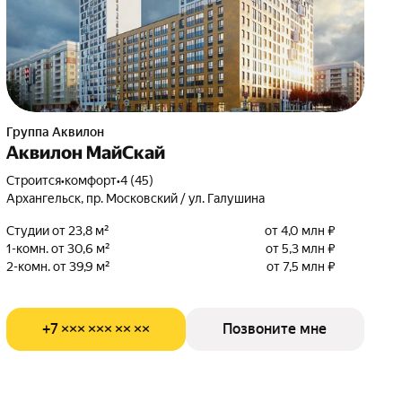
Группа Аквилон
Аквилон МайСкай
Строится
•
комфорт
•
4 (45)
Архангельск, пр. Московский / ул. Галушина
Студии от 23,8 м²
от 4,0 млн ₽
1-комн. от 30,6 м²
от 5,3 млн ₽
2-комн. от 39,9 м²
от 7,5 млн ₽
+7 ××× ××× ×× ××
Позвоните мне