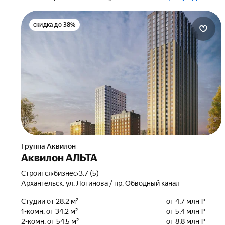
скидка до 38%
Группа Аквилон
Аквилон АЛЬТА
Строится
•
бизнес
•
3.7 (5)
Архангельск, ул. Логинова / пр. Обводный канал
Студии от 28,2 м²
от 4,7 млн ₽
1-комн. от 34,2 м²
от 5,4 млн ₽
2-комн. от 54,5 м²
от 8,8 млн ₽