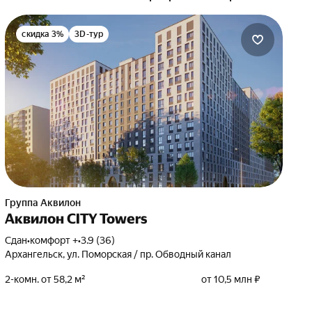
скидка 3%
3D-тур
Группа Аквилон
Аквилон CITY Towers
Сдан
•
комфорт +
•
3.9 (36)
Архангельск, ул. Поморская / пр. Обводный канал
2-комн. от 58,2 м²
от 10,5 млн ₽