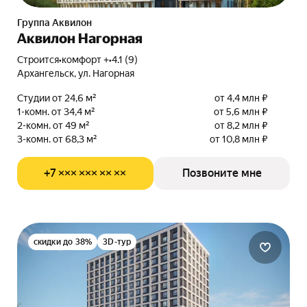
Группа Аквилон
Аквилон Нагорная
Строится
•
комфорт +
•
4.1 (9)
Архангельск, ул. Нагорная
Студии от 24,6 м²
от 4,4 млн ₽
1-комн. от 34,4 м²
от 5,6 млн ₽
2-комн. от 49 м²
от 8,2 млн ₽
3-комн. от 68,3 м²
от 10,8 млн ₽
+7 ××× ××× ×× ××
Позвоните мне
скидки до 38%
3D-тур