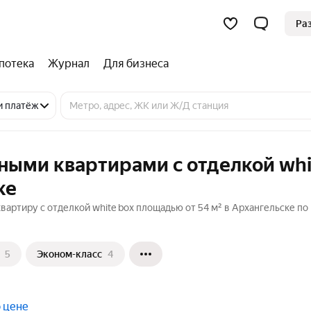
Ра
потека
Журнал
Для бизнеса
и платёж
ными квартирами с отделкой whi
ке
артиру с отделкой white box площадью от 54 м² в Архангельске по 
5
Эконом-класс
4
 цене