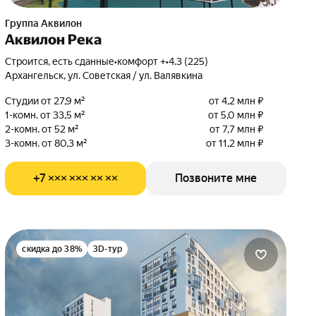
Группа Аквилон
Аквилон Река
Строится, есть сданные
•
комфорт +
•
4.3 (225)
Архангельск, ул. Советская / ул. Валявкина
Студии от 27,9 м²
от 4,2 млн ₽
1-комн. от 33,5 м²
от 5,0 млн ₽
2-комн. от 52 м²
от 7,7 млн ₽
3-комн. от 80,3 м²
от 11,2 млн ₽
+7 ××× ××× ×× ××
Позвоните мне
скидка до 38%
3D-тур