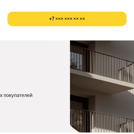
+7 ××× ××× ×× ××
х покупателей