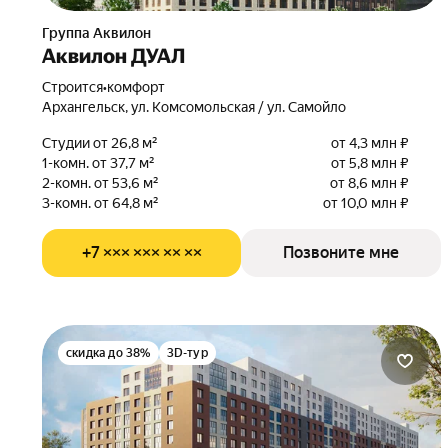
Группа Аквилон
Аквилон ДУАЛ
Строится
•
комфорт
Архангельск, ул. Комсомольская / ул. Самойло
Студии от 26,8 м²
от 4,3 млн ₽
1-комн. от 37,7 м²
от 5,8 млн ₽
2-комн. от 53,6 м²
от 8,6 млн ₽
3-комн. от 64,8 м²
от 10,0 млн ₽
+7 ××× ××× ×× ××
Позвоните мне
скидка до 38%
3D-тур