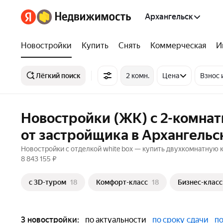
Архангельск
Новостройки
Купить
Снять
Коммерческая
И
Лёгкий поиск
2 комн.
Цена
Взнос 
Новостройки (ЖК) с 2-комнат
от застройщика в Архангельс
Новостройки с отделкой white box — купить двухкомнатную кв
8 843 155 ₽
c 3D-туром
18
Комфорт-класс
18
Бизнес-класс
3 новостройки:
по актуальности
по сроку сдачи
по