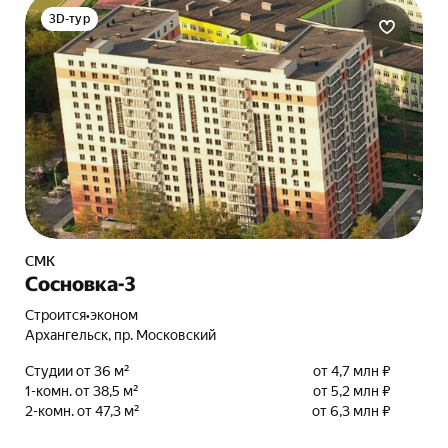
3D-тур
СМК
Сосновка-3
Строится
•
эконом
Архангельск, пр. Московский
Студии от 36 м²
от 4,7 млн ₽
1-комн. от 38,5 м²
от 5,2 млн ₽
2-комн. от 47,3 м²
от 6,3 млн ₽