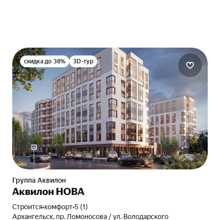
скидка до 38%
3D-тур
Группа Аквилон
Аквилон НОВА
Строится
•
комфорт
•
5 (1)
Архангельск, пр. Ломоносова / ул. Володарского