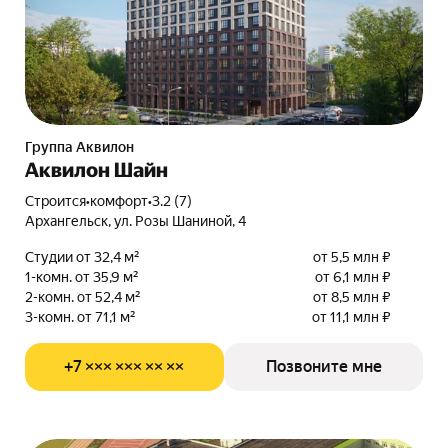
Группа Аквилон
Аквилон Шайн
Строится
•
комфорт
•
3.2 (7)
Архангельск, ул. Розы Шаниной, 4
Студии от 32,4 м²
от 5,5 млн ₽
1-комн. от 35,9 м²
от 6,1 млн ₽
2-комн. от 52,4 м²
от 8,5 млн ₽
3-комн. от 71,1 м²
от 11,1 млн ₽
+7 ××× ××× ×× ××
Позвоните мне