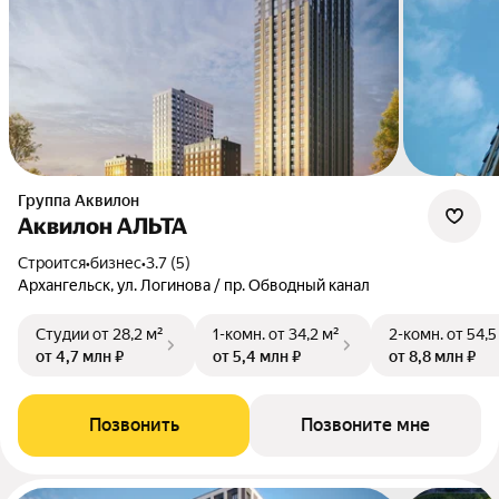
Группа Аквилон
Аквилон АЛЬТА
Строится
•
бизнес
•
3.7 (5)
Архангельск, ул. Логинова / пр. Обводный канал
Студии
от 28,2 м²
1-комн.
от 34,2 м²
2-комн.
от 54,5
от 4,7 млн ₽
от 5,4 млн ₽
от 8,8 млн ₽
Позвонить
Позвоните мне