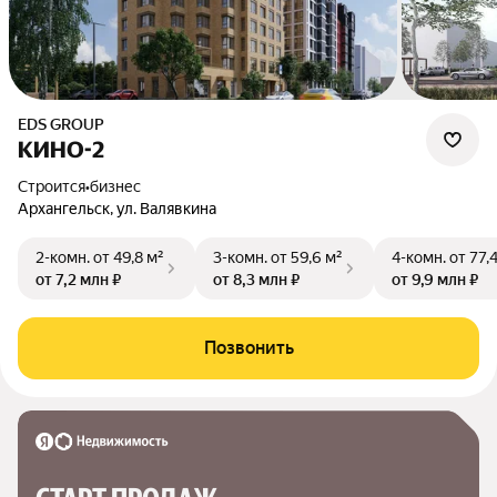
EDS GROUP
КИНО-2
Строится
•
бизнес
Архангельск, ул. Валявкина
2-комн.
от 49,8 м²
3-комн.
от 59,6 м²
4-комн.
от 77,
от 7,2 млн ₽
от 8,3 млн ₽
от 9,9 млн ₽
Позвонить