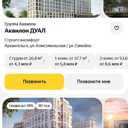
Группа Аквилон
Аквилон ДУАЛ
Строится
•
комфорт
Архангельск, ул. Комсомольская / ул. Самойло
Студии
от 26,8 м²
1-комн.
от 37,7 м²
2-комн.
от 53,6
от 4,3 млн ₽
от 5,8 млн ₽
от 8,6 млн ₽
Позвонить
Позвоните мне
скидка до 38%
3D-тур