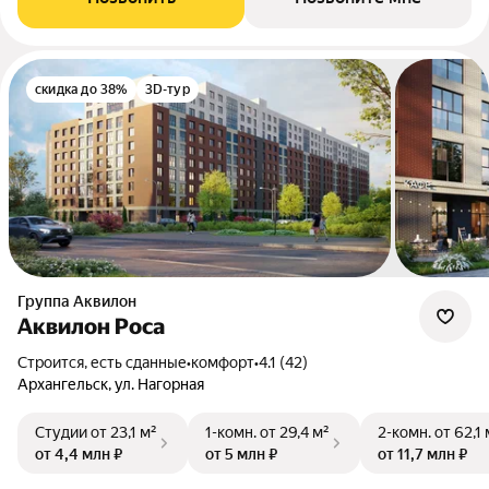
скидка до 38%
3D-тур
Группа Аквилон
Аквилон Роса
Строится, есть сданные
•
комфорт
•
4.1 (42)
Архангельск, ул. Нагорная
Студии
от 23,1 м²
1-комн.
от 29,4 м²
2-комн.
от 62,1 
от 4,4 млн ₽
от 5 млн ₽
от 11,7 млн ₽