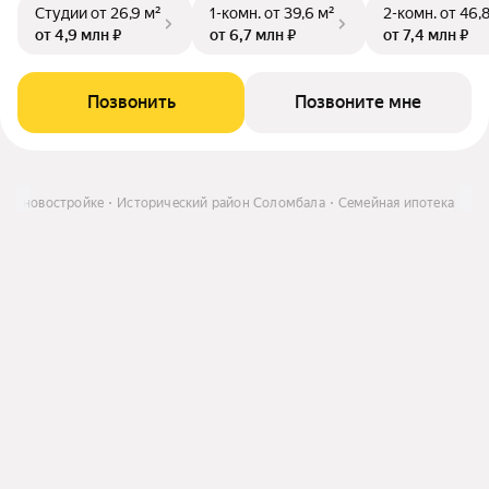
Студии
от 26,9 м²
1-комн.
от 39,6 м²
2-комн.
от 46,
от 4,9 млн ₽
от 6,7 млн ₽
от 7,4 млн ₽
Позвонить
Позвоните мне
а в новостройке
Исторический район Соломбала
Семейная ипотека