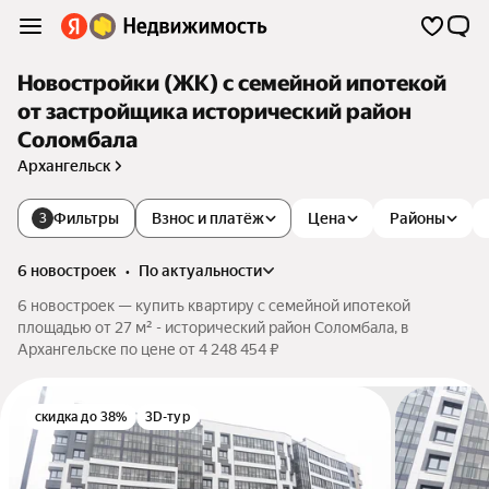
Новостройки (ЖК) с семейной ипотекой
от застройщика исторический район
Соломбала
Архангельск
Фильтры
Взнос и платёж
Цена
Районы
3
6 новостроек
•
по актуальности
6 новостроек — купить квартиру с семейной ипотекой
площадью от 27 м² - исторический район Соломбала, в
Архангельске по цене от 4 248 454 ₽
скидка до 38%
3D-тур