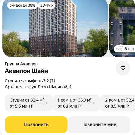
скидки до 38%
3D-тур
ещё 8 фот
Группа Аквилон
Аквилон Шайн
Строится
•
комфорт
•
3.2 (7)
Архангельск, ул. Розы Шаниной, 4
Студии
от 32,4 м²
1-комн.
от 35,9 м²
2-комн.
от 52,4
от 5,5 млн ₽
от 6,1 млн ₽
от 8,5 млн ₽
Позвонить
Позвоните мне