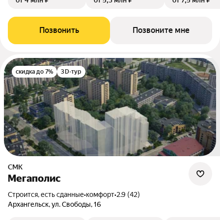
от 4 млн ₽
от 5,3 млн ₽
от 7,5 млн ₽
Позвонить
Позвоните мне
скидка до 7%
3D-тур
СМК
Мегаполис
Строится, есть сданные
•
комфорт
•
2.9 (42)
Архангельск, ул. Свободы, 16