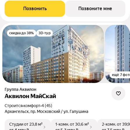
Позвонить
Позвоните мне
скидка до 38%
3D-тур
ещё 7 фот
Группа Аквилон
Аквилон МайСкай
Строится
•
комфорт
•
4 (45)
Архангельск, пр. Московский / ул. Галушина
Студии
от 23,8 м²
1-комн.
от 30,6 м²
2-комн.
от 39,9