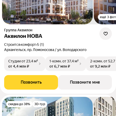
ещё 3 фот
Группа Аквилон
Аквилон НОВА
Строится
•
комфорт
•
5 (1)
Архангельск, пр. Ломоносова / ул. Володарского
Студии
от 23,4 м²
1-комн.
от 37,4 м²
2-комн.
от 52,7
от 4,4 млн ₽
от 6,7 млн ₽
от 9,2 млн ₽
Позвонить
Позвоните мне
скидка до 38%
3D-тур