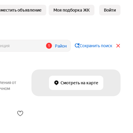
зместить объявление
Моя подборка ЖК
Войти
1
Сохранить поиск
Район
ления от
Смотреть на карте
ичном