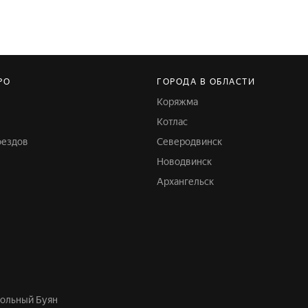
РО
ГОРОДА В ОБЛАСТИ
Коряжма
Котлас
оездов
Северодвинск
Новодвинск
Архангельск
Смольный Буян