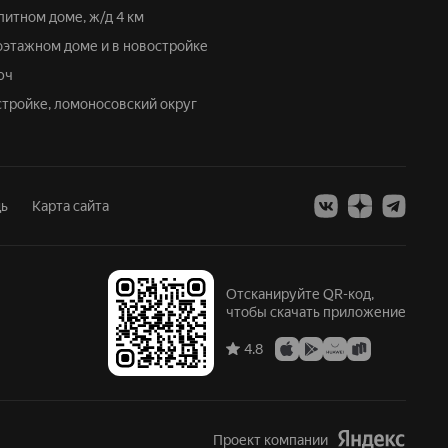
литном доме, ж/д 4 км
гоэтажном доме и в новостройке
юч
остройке, ломоносовский округ
ь
Карта сайта
Отсканируйте QR-код,
чтобы скачать приложение
4.8
Проект компании