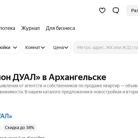
Ра
потека
Журнал
Для бизнеса
ройки
Комнат
Цена
Л
он ДУАЛ» в Архангельске
явления от агентств и собственников по продаже квартир — объяв
движимости. В нашем каталоге предложения в новостройках и втор
УАЛ»
Скидка до 38%