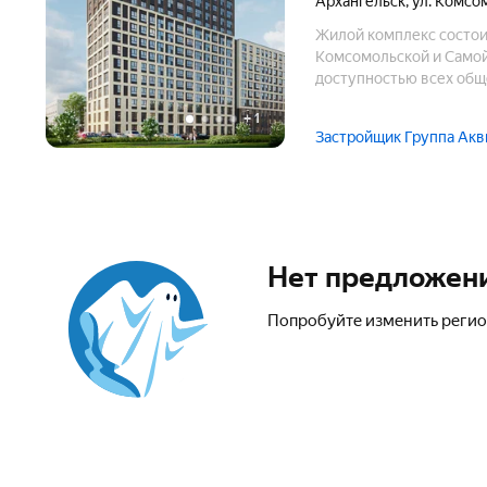
Архангельск
,
ул. Комсо
Жилой комплекс состоит
Комсомольской и Самойл
доступностью всех общ
площадки. Внутри дома 
+
1
автоматическая передач
Застройщик Группа Акв
Нет предложен
Попробуйте изменить регио