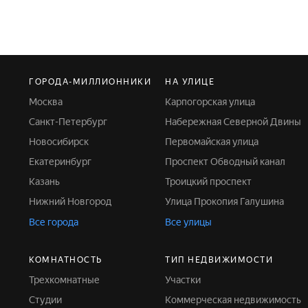
ГОРОДА-МИЛЛИОННИКИ
НА УЛИЦЕ
Москва
Карпогорская улица
Санкт-Петербург
Набережная Северной Двины
Новосибирск
Первомайская улица
Екатеринбург
Проспект Обводный канал
Казань
Троицкий проспект
Нижний Новгород
Улица Прокопия Галушина
Все города
Все улицы
КОМНАТНОСТЬ
ТИП НЕДВИЖИМОСТИ
Трехкомнатные
Участки
Студии
Коммерческая недвижимость