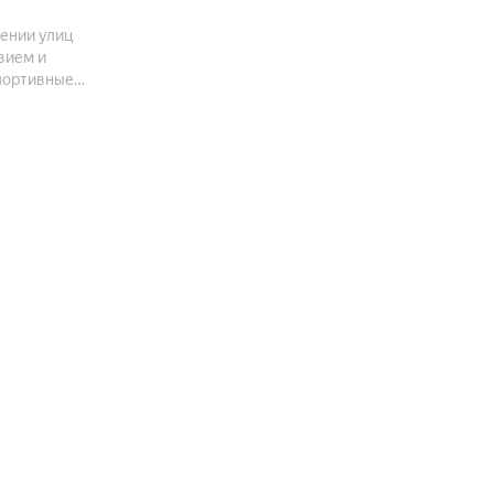
чении улиц
вием и
спортивные
упна