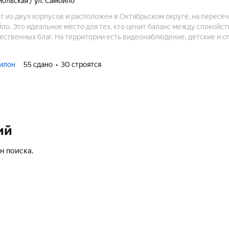
мольская / ул. Самойло
 из двух корпусов и расположен в Октябрьском округе, на пересе
о. Это идеальное место для тех, кто ценит баланс между спокойст
ественных благ. На территории есть видеонаблюдение, детские и 
есть колясочные, кладовые, зоны для хранения велосипедов. Дост
а показаний счетчиков и система умного дома.
илон
55 сдано
30 строятся
ий
н поиска.