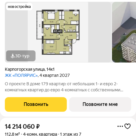
новостройка
3D-тур
Карпогорская улица
,
14к1
ЖК «ПОЛЯРИС»
, 4 квартал 2027
О проекте В доме 179 квартир: от небольших 1- и евро 2-
комнатных квартир до евро 4-комнатных с собственными
палисадником или террасой все они органично объединены в
единую зеленую среду. Детская площадка Видеонаблюдение
Позвонить
Позвоните мне
Спортивная площадка
14 214 060
₽
112,8 м²
4-комн. квартира
1 этаж из 7