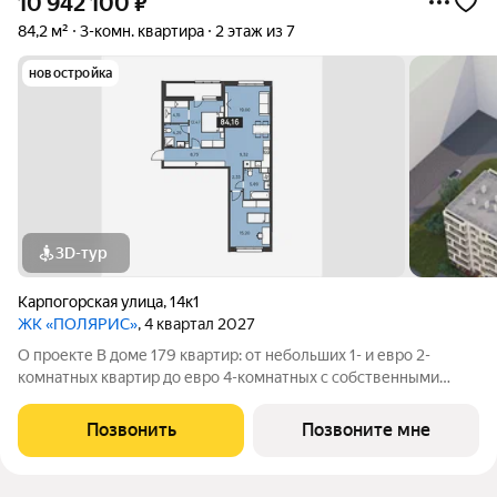
10 942 100
₽
84,2 м²
3-комн. квартира
2 этаж из 7
новостройка
3D-тур
Карпогорская улица
,
14к1
ЖК «ПОЛЯРИС»
, 4 квартал 2027
О проекте В доме 179 квартир: от небольших 1- и евро 2-
комнатных квартир до евро 4-комнатных с собственными
палисадником или террасой все они органично объединены в
единую зеленую среду. Детская площадка Видеонаблюдение
Позвонить
Позвоните мне
Спортивная площадка