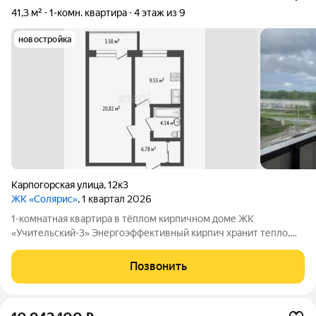
41,3 м²
1-комн. квартира
4 этаж из 9
новостройка
Карпогорская улица
,
12к3
ЖК «Солярис»
, 1 квартал 2026
1-комнатная квартира в тёплом кирпичном доме ЖК
«Учительский-3» Энергоэффективный кирпич хранит тепло,
окна во двор дарят свет. Черновая отделка создайте интерьер
мечты без демонтажа! ОСНОВНОЕ: 42,3 м (жилая 20,8 м, кухня
Позвонить
9,6 м) 4/10 этаж