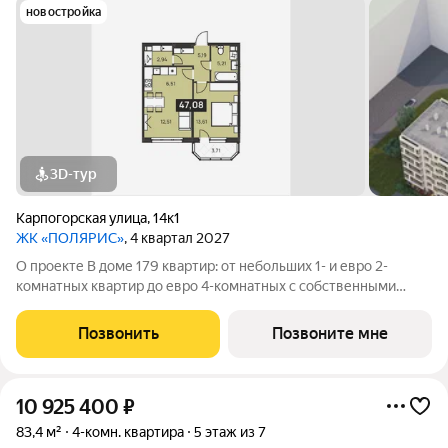
новостройка
3D-тур
Карпогорская улица
,
14к1
ЖК «ПОЛЯРИС»
, 4 квартал 2027
О проекте В доме 179 квартир: от небольших 1- и евро 2-
комнатных квартир до евро 4-комнатных с собственными
палисадником или террасой все они органично объединены в
единую зеленую среду. Детская площадка Видеонаблюдение
Позвонить
Позвоните мне
Спортивная площадка
10 925 400
₽
83,4 м²
4-комн. квартира
5 этаж из 7