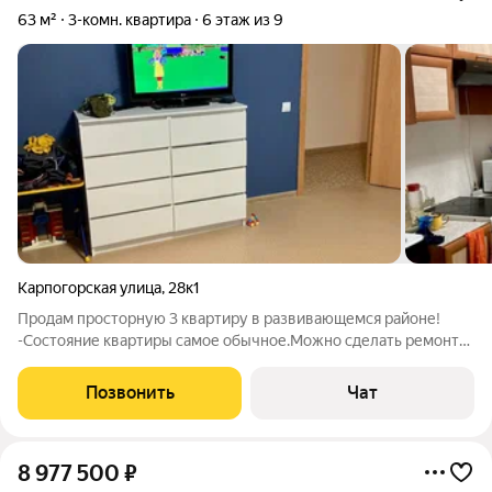
63 м²
3-комн. квартира
6 этаж из 9
Карпогорская улица
,
28к1
Продам просторную 3 квартиру в развивающемся районе!
-Состояние квартиры самое обычное.Можно сделать ремонт
под себя. -Тихий и зелёный район: Дом расположен вдали от
шумных дорог. Окна выходят во двор, где гуляют дети, а не
Позвонить
Чат
стоят машины. -Планировка:
8 977 500
₽