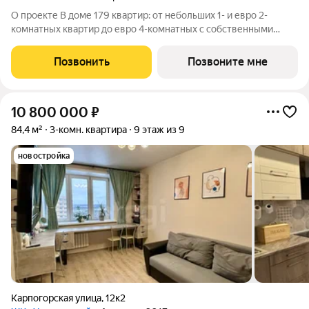
О проекте В доме 179 квартир: от небольших 1- и евро 2-
комнатных квартир до евро 4-комнатных с собственными
палисадником или террасой все они органично объединены в
единую зеленую среду. Детская площадка Видеонаблюдение
Позвонить
Позвоните мне
Спортивная площадка
10 800 000
₽
84,4 м²
3-комн. квартира
9 этаж из 9
новостройка
Карпогорская улица
,
12к2