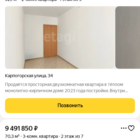
Карпогорская улица
,
34
Продаётся просторная двухкомнатная квартира в тёплом
монолитно-кирпичном доме 2023 года постройки. Внутри
выполнена чистовая отделка: светло и уютно. Раздельные
комнаты 21,2 и 9,3 кв. м, Просторная кухня 10,9 кв. м с
Позвонить
электроплитой. Большой
9 491 850
₽
70,3 м²
3-комн. квартира
2 этаж из 7