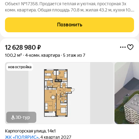
Объект №17358. Продается теплая и уютная, просторная 3х
комн. квартира. Общая площадь 70.8 м, жилая 43.2 м, кухня 10.9
м. На четвертом этаже девятиэтажного дома. Есть грузо-
пассажирский лифт.Квартира светлая двух сторонняя.
Позвонить
Отопление центральное. Дом
12 628 980
₽
100,2 м²
4-комн. квартира
5 этаж из 7
новостройка
3D-тур
Карпогорская улица
,
14к1
ЖК «ПОЛЯРИС»
, 4 квартал 2027