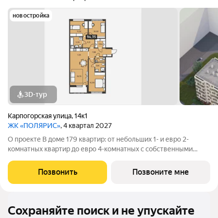
новостройка
3D-тур
Карпогорская улица
,
14к1
ЖК «ПОЛЯРИС»
, 4 квартал 2027
О проекте В доме 179 квартир: от небольших 1- и евро 2-
комнатных квартир до евро 4-комнатных с собственными
палисадником или террасой все они органично объединены в
единую зеленую среду. Детская площадка Видеонаблюдение
Позвонить
Позвоните мне
Спортивная площадка
Сохраняйте поиск и не упускайте