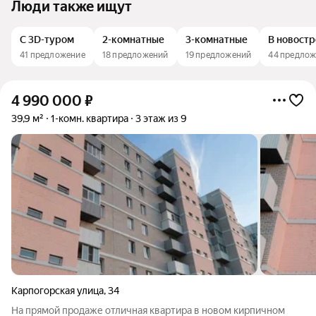
Люди также ищут
С 3D-туром
2-комнатные
3-комнатные
В новост
41 предложение
18 предложений
19 предложений
44 предло
4 990 000
₽
39,9 м²
1-комн. квартира
3 этаж из 9
Карпогорская улица
,
34
На прямой продаже отличная квартира в новом кирпичном