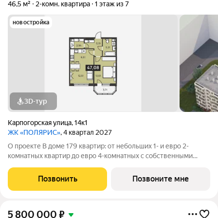
46,5 м²
2-комн. квартира
1 этаж из 7
новостройка
3D-тур
Карпогорская улица
,
14к1
ЖК «ПОЛЯРИС»
, 4 квартал 2027
О проекте В доме 179 квартир: от небольших 1- и евро 2-
комнатных квартир до евро 4-комнатных с собственными
палисадником или террасой все они органично объединены в
единую зеленую среду. Детская площадка Видеонаблюдение
Позвонить
Позвоните мне
Спортивная площадка
5 800 000
₽