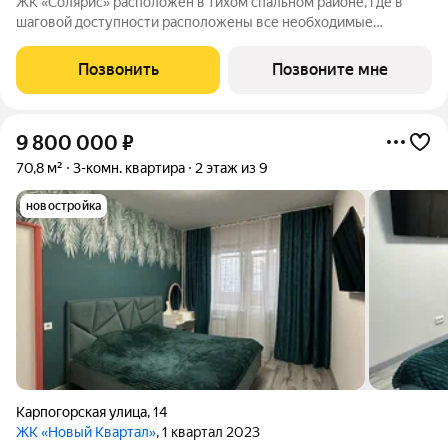
ЖК «Солярис» расположен в тихом спальном районе, где в
шаговой доступности расположены все необходимые
объекты: 2 новых детских сада, школа, магазин, спортивный
комплекс и фитнес-зал. В доме две составные части:
Позвонить
Позвоните мне
малоэтажная и, как мы ее назвали,
9 800 000
₽
70,8 м²
3-комн. квартира
2 этаж из 9
новостройка
Карпогорская улица
,
14
ЖК «Новый Квартал»
, 1 квартал 2023