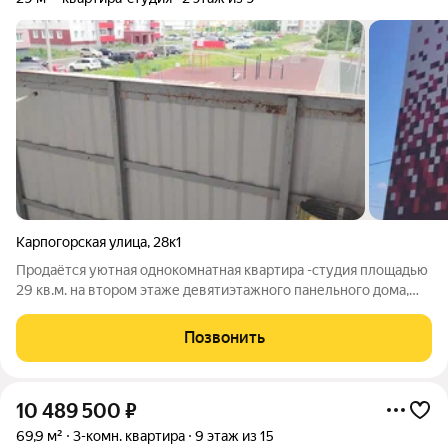
Карпогорская улица
,
28к1
Продаётся уютная однокомнатная квартира -студия площадью
29 кв.м. на втором этаже девятиэтажного панельного дома,
расположенного по адресу: город Архангельск, 6-й
микрорайон, Карпогорская улица, дом 28, корпус 1. Дом
Позвонить
построен в 2022 году, что
10 489 500
₽
69,9 м²
3-комн. квартира
9 этаж из 15