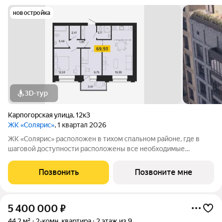
новостройка
3D-тур
Карпогорская улица
,
12к3
ЖК «Солярис»
, 1 квартал 2026
ЖК «Солярис» расположен в тихом спальном районе, где в
шаговой доступности расположены все необходимые
объекты: 2 новых детских сада, школа, магазин, спортивный
комплекс и фитнес-зал. В доме две составные части:
Позвонить
Позвоните мне
малоэтажная и, как мы ее назвали,
5 400 000
₽
44,2 м²
2-комн. квартира
2 этаж из 9