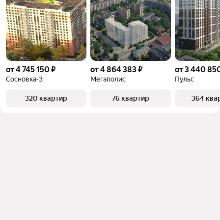
от 4 745 150 ₽
от 4 864 383 ₽
от 3 440 85
Сосновка-3
Мегаполис
Пульс
320 квартир
76 квартир
364 ква