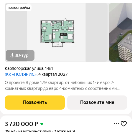
новостройка
3D-тур
Карпогорская улица
,
14к1
ЖК «ПОЛЯРИС»
, 4 квартал 2027
О проекте В доме 179 квартир: от небольших 1- и евро 2-
комнатных квартир до евро 4-комнатных с собственными
палисадником или террасой все они органично объединены в
единую зеленую среду. Детская площадка Видеонаблюдение
Позвонить
Позвоните мне
Спортивная площадка
3 720 000
₽
29 м²
квартира-студия
2 этаж из 9