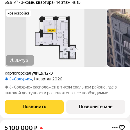
59,9 м²
3-комн. квартира
14 этаж из 15
новостройка
3D-тур
Карпогорская улица
,
12к3
ЖК «Солярис»
, 1 квартал 2026
ЖК «Солярис» расположен в тихом спальном районе, где в
шаговой доступности расположены все необходимые
объекты: 2 новых детских сада, школа, магазин, спортивный
комплекс и фитнес-зал. В доме две составные части:
Позвонить
Позвоните мне
малоэтажная и, как мы ее назвали,
5 100 000
₽