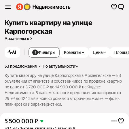
Купить квартиру на улице
Карпогорская
Архангельск
AI
Фильтры
Комнаты
Цена
Площа
1
53 предложения
•
по актуальности
Купить квартиру на улице Карпогорская в Архангельске — 53
объявления от агентств и собственников по продаже квартир
по цене от 3 720 000 ₽ до 14 990 000 ₽ на Яндекс
Недвижимости. В нашем каталоге предложения площадью от
29 м² до 124,1 м² в новостройках и вторичном жилье — фото,
планировки и характеристики.
5 500 000
₽
52,1 м²
2-комн. квартира
1 этаж из 9