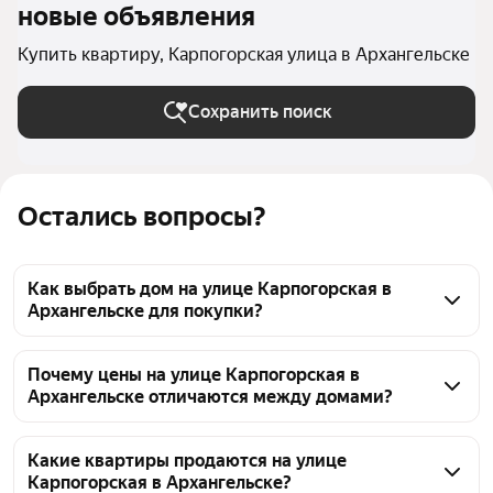
новые объявления
Купить квартиру, Карпогорская улица в Архангельске
Сохранить поиск
Остались вопросы?
Как выбрать дом на улице Карпогорская в
Архангельске для покупки?
На улице Карпогорская в Архангельске сейчас 53 
объявления. При выборе квартиры обращайте 
Почему цены на улице Карпогорская в
Архангельске отличаются между домами?
внимание на состояние дома и инфраструктуру 
района. Цены на объекты варьируются от 3,72 млн ₽ 
Цены на квартиры на улице Карпогорской в 
до 14,99 млн ₽. Сравните планировки, 
Архангельске различаются из-за таких факторов, 
Какие квартиры продаются на улице
транспортную доступность и проверьте 
Карпогорская в Архангельске?
как материал стен, год постройки, состояние 