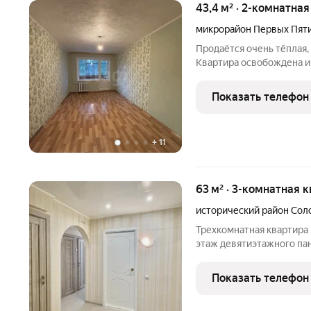
43,4 м² · 2-комнатна
микрорайон Первых Пят
Продаётся очень тёплая,
Квартира освобождена и
43,4 м. кв. Окна распол
застеклён. Подходит под
Показать телефон
сертификатов.
+
11
63 м² · 3-комнатная 
исторический район Сол
Трехкомнатная квартира
этаж девятиэтажного пан
распашонка. Комнаты все
Большая квадратная при
Показать телефон
ремонт, залиты