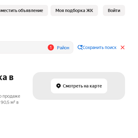
зместить объявление
Моя подборка ЖК
Войти
1
Сохранить поиск
Район
а в
Смотреть на карте
по продаже
90,5 м² в