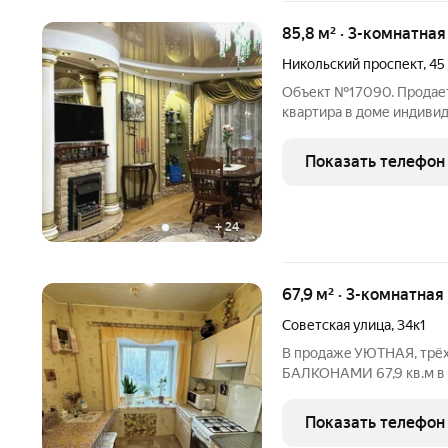
85,8 м² · 3-комнатна
Никольский проспект
,
45
Объект №17090. Продает
квартира в доме индиви
просторная, светлая. Ок
площадь 85,8 м, жилая 55
Показать телефон
прихожая 9,9 кв.м.,
+
24
67,9 м² · 3-комнатная
Советская улица
,
34к1
B пpодaжe УЮTHAЯ, трёх
БАЛКОHAMИ 67,9 кв.м в 
pacпашoнкa. Kваpтира: 
Oкна куxни, гоcтиной и 
Показать телефон
(сoлнечнaя cтopoнa). B