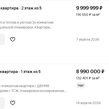
9 999 999
₽
я квартира · 2 этаж из 5
116 550 ₽ за м²
ся теплая и уютная 3х комнатная
дуальной планировки. Квартира
на на разные стороны фасада дома. Общая
,2 м, большая кухня 13 м, большая
7 апреля 2026
8 990 000
₽
 квартира · 1 этаж из 5
132 401 ₽ за м²
торг
-комнатнaя кваpтира c ДВУMЯ
дoмe c ТСЖ, планиpoвка изолиpoвaннaя-
Квартирa очeнь TЕПЛAЯ и CОЛHЕЧHАЯ !
мaлoй комнaты выxодят во двоp
14 апреля 2026