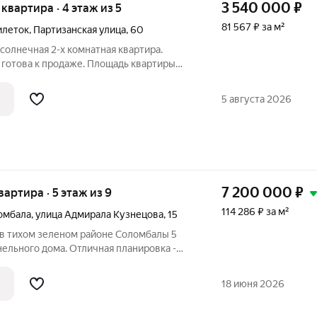
3 540 000
₽
я квартира · 4 этаж из 5
81 567 ₽ за м²
илеток
,
Партизанская улица
,
60
 солнечная 2-х комнатная квартира.
 готова к продаже. Площадь квартиры
ожены на разные стороны. Балкон
 ипотеку, материнский и другие виды
5 августа 2026
7 200 000
₽
квартира · 5 этаж из 9
114 286 ₽ за м²
омбала
,
улица Адмирала Кузнецова
,
15
 в тихом зеленом районе Соломбалы 5
ельного дома. Отличная планировка -
 раздельные на разные стороны.
хожая, в пользовании тамбур. Выполнен
18 июня 2026