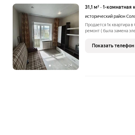
31,1 м² · 1-комнатная
исторический район Сол
Продается 1к квартира 
ремонт ( была замена эл
полусухая стяжка, подло
потолки, лоджия застек
Показать телефон
детский сад №138
+
24