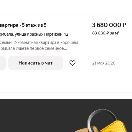
3 680 000
₽
квартира · 5 этаж из 5
83 636 ₽ за м²
омбала
,
улица Красных Партизан
,
12
семьи! 2-комнатная квартира в хорошем
рвое семейное
те внимание на этот вариант по адресу
Написать в чат
21 мая 2026
Ж