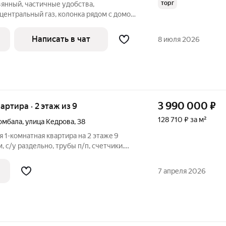
торг
янный, частичные удобства,
центральный газ, колонка рядом с домом.
ты, поменяны радиаторы отопления.
Написать в чат
8 июля 2026
3 990 000
₽
вартира · 2 этаж из 9
128 710 ₽ за м²
омбала
,
улица Кедрова
,
38
 1-комнатная квартиpа на 2 этaжe 9
, c/у раздельно, трубы п/п, счетчики.
вартиpa. Чистый подъезд, домофон,
енный район с развитой
7 апреля 2026
ет в