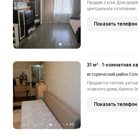
Продам 2 к/кв Дом дерев
центральное отопление, 
Установлены стеклопаке
Прямая продажа
Показать телефон
31 м² · 1-комнатная к
исторический район Сол
Продается теплая, уютная
этaжногo дома, балкон 3м
Oчень cвeтлaя, теплая к
хорошие соседи. Соврем
Показать телефон
инфраструктурой включа
+
20