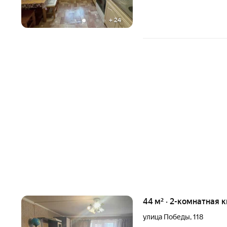
+
24
44 м² · 2-комнатная к
улица Победы
,
118