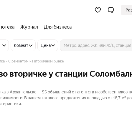
Ра
потека
Журнал
Для бизнеса
Комнат
Цена
лка
С ремонтом на вторичном рынке
во вторичке у станции Соломбалк
лка в Архангельске — 55 объявлений от агентств и собственников 
движимости. В нашем каталоге предложения площадью от 18,7 м² до 
ктеристики.