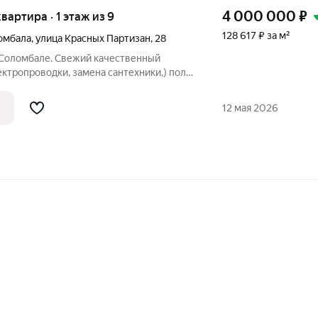
4 000 000
₽
 квартира · 1 этаж из 9
128 617 ₽ за м²
омбала
,
улица Красных Партизан
,
28
в Соломбале. Свежий качественный
ектропроводки, замена сантехники,) пол -
жка, тёплый пол, ламинат. Натяжные
лена. Рядом школа №52 200 метров,
12 мая 2026