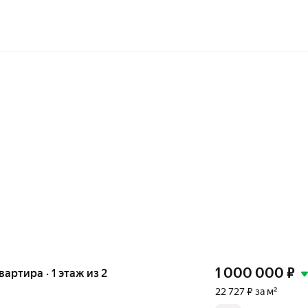
1 000 000
₽
вартира · 1 этаж из 2
22 727 ₽ за м²