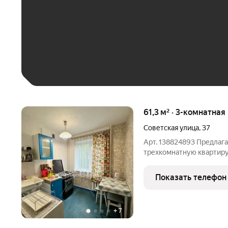
До 30 тыс. ₽
До 50 тыс. ₽
До 70 тыс. ₽
Больше 100 тыс. ₽
61,3 м² · 3-комнатная
Советская улица
,
37
Арт. 138824893 Предлаг
трехкомнатную квартиру
раздельные комнаты, бол
балкона! Она выходят н
Показать телефон
дома, все в
+
7