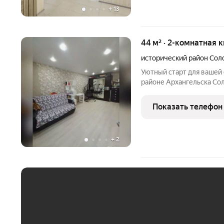
+
13
44 м² · 2-комнатная 
исторический район Сол
Уютный старт для вашей 
районе Архангельска Соломбала Ищете пе
гнёздышко? Тогда обрати
ул. Красных Партизан, 12 это квартира, в которую легко
Показать телефон
влюбиться! Почему
+
2
ЕЖЕМЕСЯЧНЫЙ ПЛАТЁ