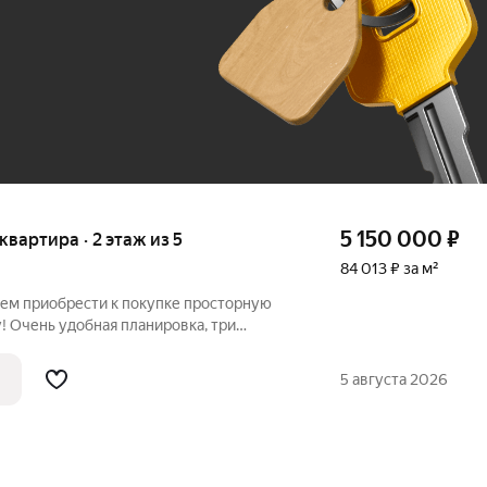
До 100 тыс. ₽
5 150 000
₽
 квартира · 2 этаж из 5
84 013 ₽ за м²
аем приобрести к покупке просторную
! Очень удобная планировка, три
ьшая прихожая, раздельный санузел, два
а две стороны. Хорошее расположение
5 августа 2026