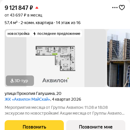
9 121 847
₽
от 43 697 ₽ в месяц
57,4 м²
2-комн. квартира
14 этаж из 16
новостройка
последнее предложение
3D-тур
улица Прокопия Галушина
,
20
ЖК «Аквилон МайСкай»
, 4 квартал 2026
Мероприятия месяца от Группы Аквилон: 11.08 и 18.08
экскурсии по новостройкам! Акции месяца от Группы Аквилон:
Квартира за 0 . Рассрочка на ПЕРВЫЙ ВЗНОС! СКИДКИ до 1,6
млн !Арктическая ипотека. ПСК: 18,32-21,9%. Ставка 1%!
Позвонить
Позвоните мне