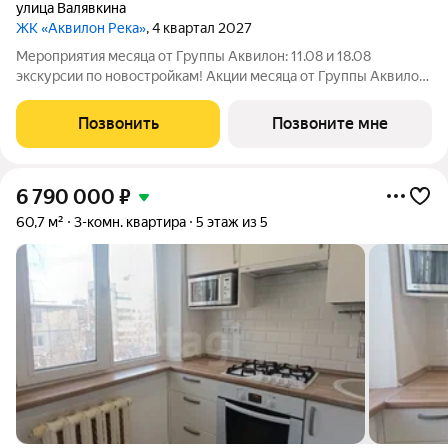
улица Валявкина
ЖК «Аквилон Река»
, 4 квартал 2027
Мероприятия месяца от Группы Аквилон: 11.08 и 18.08
экскурсии по новостройкам! Акции месяца от Группы Аквилон:
Квартира за 0 ! Рассрочка на ПЕРВЫЙ ВЗНОС! СКИДКА до 2
млн ! Арктическая ипотека. ПСК: 18,32-21,9%. Ставка 1%!
Позвонить
Позвоните мне
Семейная ипотека. ПСК:
6 790 000
₽
60,7 м²
3-комн. квартира
5 этаж из 5