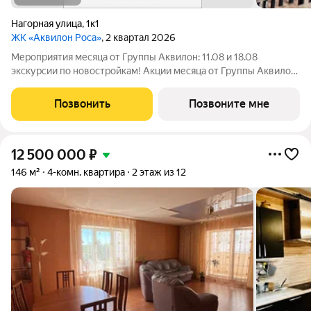
Нагорная улица
,
1к1
ЖК «Аквилон Роса»
, 2 квартал 2026
Мероприятия месяца от Группы Аквилон: 11.08 и 18.08
экскурсии по новостройкам! Акции месяца от Группы Аквилон:
Рассрочка на ПЕРВЫЙ ВЗНОС! СКИДКИ на готовые квартиры
до 1,2 млн ! Ключи сразу! Дополнительная СКИДКА 3% при
Позвонить
Позвоните мне
100% оплате! Арктическая и
12 500 000
₽
146 м²
4-комн. квартира
2 этаж из 12