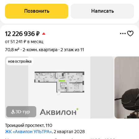
Ленинградский, д. 105 Квартира расположена на 12 этаже
современного жилого дома. Отличный вариант для тех, кто
Позвонить
Написать
хочет выполнить финишную отделку
12 226 936
₽
от 51 241 ₽ в месяц
70,8 м²
2-комн. квартира
2 этаж из 11
новостройка
3D-тур
Троицкий проспект
,
110
ЖК «Аквилон УЛЬТРА»
, 2 квартал 2028