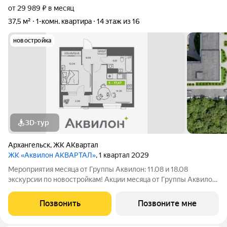
от 29 989 ₽ в месяц
37,5 м²
1-комн. квартира
14 этаж из 16
новостройка
3D-тур
Архангельск
,
ЖК АКвартал
ЖК «Аквилон АКВАРТАЛ»
, 1 квартал 2029
Мероприятия месяца от Группы Аквилон: 11.08 и 18.08
экскурсии по новостройкам! Акции месяца от Группы Аквилон:
СКИДКА до 38% и КУХНЯ в ПОДАРОК! Арктическая ипотека.
ПСК: 18,32-21,9%. Ставка 1%! Семейная ипотека! ПСК: 5,1-7,3%.
Позвонить
Позвоните мне
Ставка 4%! Доп.СКИДКА