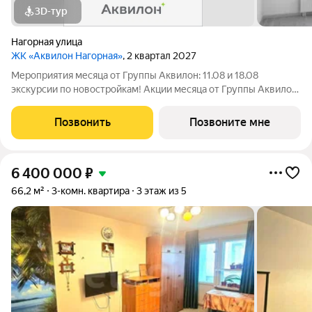
3D-тур
Нагорная улица
ЖК «Аквилон Нагорная»
, 2 квартал 2027
Мероприятия месяца от Группы Аквилон: 11.08 и 18.08
экскурсии по новостройкам! Акции месяца от Группы Аквилон:
Квартира за 0 ! Рассрочка на ПЕРВЫЙ ВЗНОС! СКИДКИ до 2,3
млн ! Дарим кухню! Арктическая ипотека. ПСК: 18,32-21,9%.
Позвонить
Позвоните мне
Ставка 1%!Семейная
6 400 000
₽
66,2 м²
3-комн. квартира
3 этаж из 5