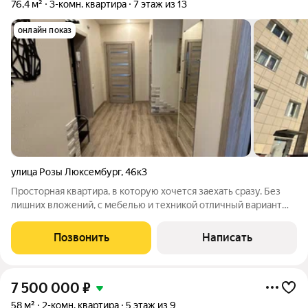
76,4 м²
3-комн. квартира
7 этаж из 13
онлайн показ
улица Розы Люксембург
,
46к3
Просторная квартира, в которую хочется заехать сразу. Без
лишних вложений, с мебелью и техникой отличный вариант
для семьи, которая ценит комфорт, пространство и удобство.
Архангельск Современный 13-этажный дом 2009 года
Позвонить
Написать
постройки Комфортный 7
7 500 000
₽
58 м²
2-комн. квартира
5 этаж из 9