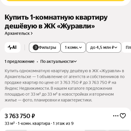
Купить 1-комнатную квартиру
дешёвую в ЖК «Журавли»
Архангельск
AI
Фильтры
1 комн.
до 4,5 млн ₽
Пл
3
1 предложение
•
по актуальности
Купить однокомнатную квартиру дешёвую в ЖК «Журавли» в
Архангельске — 1 объявление от агентств и собственников по
продаже квартир по цене от 3 763 750 ₽ до 3 763 750 ₽ на
Яндекс Недвижимости. В нашем каталоге предложения
площадью от 33 м² до 33 м² в новостройках и вторичном
жилье — фото, планировки и характеристики.
3 763 750
₽
33 м²
1-комн. квартира
1 этаж из 9