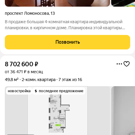
проспект Ломоносова
,
13
В продаже большая 4-комнатная квартира индивидуальной
планировки, в кирпичном доме. Планировка этой квартиры
идеально подходит для большой семьи или даже для двух
семей. +Просторная прихожая, плавно переходящая в холл
Позвонить
между комнатами. +Большая кухня
8 702 600
₽
от 36 471 ₽ в месяц
49,8 м²
2-комн. квартира
7 этаж из 16
новостройка
последнее предложение