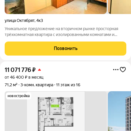
улица Октябрят
,
4к3
Уникальное предложение на вторичном рынке просторная
трёхкомнатная квартира с изолированными комнатами и
двумя балконами в панельной пятиэтажке. Общая площадь
66,2 м, из которых 40 м отведено под жилые зоны, а кухня
Позвонить
составляет целых 10 м идеально
11 071 776
₽
от 46 400 ₽ в месяц
71,2 м²
3-комн. квартира
11 этаж из 16
новостройка