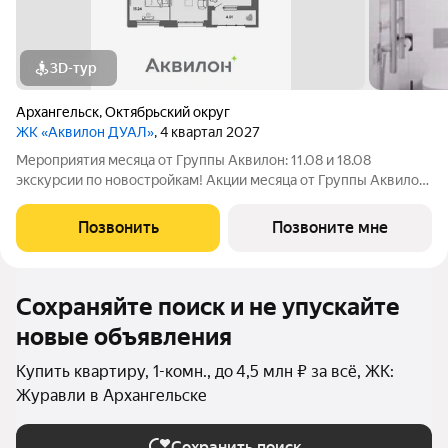
3D-тур
Архангельск
,
Октябрьский округ
ЖК «Аквилон ДУАЛ»
, 4 квартал 2027
Мероприятия месяца от Группы Аквилон: 11.08 и 18.08
экскурсии по новостройкам! Акции месяца от Группы Аквилон:
Квартира за 0 ! Рассрочка на ПЕРВЫЙ ВЗНОС! СКИДКА до 1,4
млн ! Арктическая ипотека. ПСК: 18,32-21,9%. Ставка 1%!
Позвонить
Позвоните мне
Семейная ипотека. ПСК:
Сохраняйте поиск и не упускайте
новые объявления
Купить квартиру, 1-комн., до 4,5 млн ₽ за всё, ЖК:
Журавли в Архангельске
Сохранить поиск