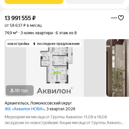
Семейная ипотека. ПСК:
13 991 555
₽
от 58 637 ₽ в месяц
74,9 м²
3-комн. квартира
6 этаж из 8
новостройка
последнее предложение
3D-тур
Архангельск
,
Ломоносовский округ
ЖК «Аквилон НОВА»
, 3 квартал 2028
Мероприятия месяца от Группы Аквилон: 11.08 и 18.08
экскурсии по новостройкам! Акции месяца от Группы Аквилон:
СКИДКА до 1,2 млн ! Арктическая ипотека. ПСК: 18,32-21,9%.