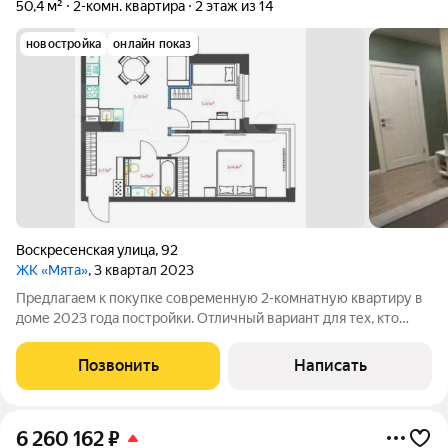
50,4 м²
2-комн. квартира
2 этаж из 14
новостройка
онлайн показ
Воскресенская улица
,
92
ЖК «Мята»
, 3 квартал 2023
Предлагаем к покупке современную 2-комнатную квартиру в
доме 2023 года постройки. Отличный вариант для тех, кто
хочет переехать без дополнительных затрат: в квартире
остается вся мебель и бытовая техника. Характеристики:
Позвонить
Написать
Общая площадь 50,4 кв. м
6 260 162
₽