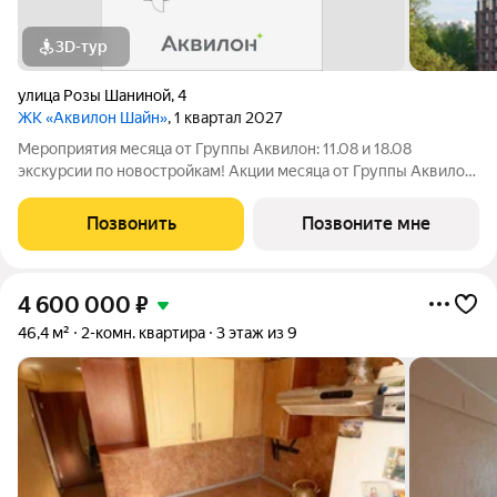
3D-тур
улица Розы Шаниной
,
4
ЖК «Аквилон Шайн»
, 1 квартал 2027
Мероприятия месяца от Группы Аквилон: 11.08 и 18.08
экскурсии по новостройкам! Акции месяца от Группы Аквилон:
Квартира за 0 ! Рассрочка на ПЕРВЫЙ ВЗНОС!СКИДКИ до 1,4
млн ! Кухня в подарок! Арктическая и Семейная ипотеки!
Позвонить
Позвоните мне
Рассрочка БЕЗ
4 600 000
₽
46,4 м²
2-комн. квартира
3 этаж из 9