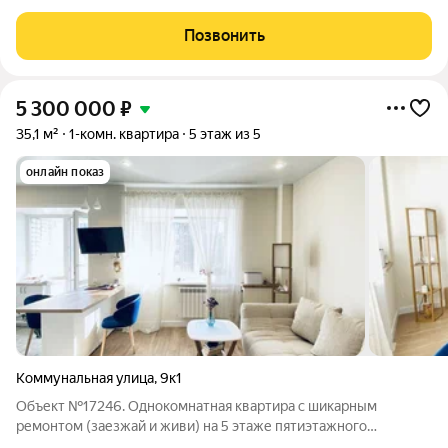
(22,4 кв.м) - идеальный вариант для тех, кто хочет начать жить
в собственном жилье 22,4 метра - это не «тесная комнатушка»,
Позвонить
а эргономичный
5 300 000
₽
35,1 м²
1-комн. квартира
5 этаж из 5
онлайн показ
Коммунальная улица
,
9к1
Объект №17246. Однокомнатная квартира с шикарным
ремонтом (заезжай и живи) на 5 этаже пятиэтажного
кирпичного дома 1990 года постройки.- Вместительный