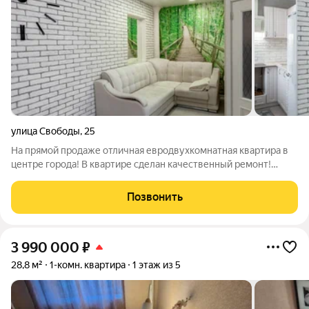
улица Свободы
,
25
На прямой продаже отличная евродвухкомнатная квартира в
центре города! В квартире сделан качественный ремонт!
Покупателям остаются вся мебель и техника! Возле дома
отличная инфраструктура! Звоните и приходите на просмотр в
Позвонить
любое удобное для вас
3 990 000
₽
28,8 м²
1-комн. квартира
1 этаж из 5