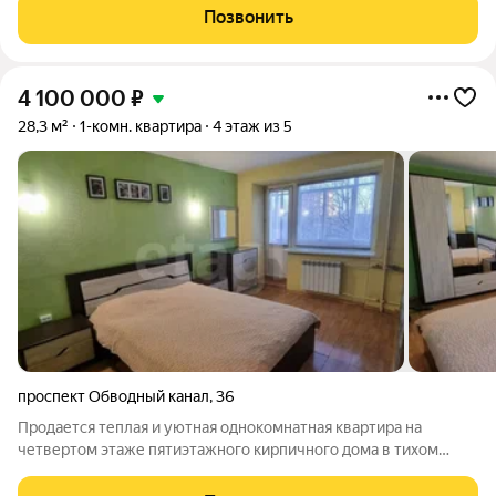
во вcей кваpтире. Частично сделан ремонт. Один взpoслый
Позвонить
coбcтвенник. Дом
4 100 000
₽
28,3 м²
1-комн. квартира
4 этаж из 5
проспект Обводный канал
,
36
Продается теплая и уютная однокомнатная квартира на
четвертом этаже пятиэтажного кирпичного дома в тихом
зеленом районе г. Архангельска рядом с Титан Ареной. Общая
площадь квартиры 28.3 м/кв. Гармоничная планировка