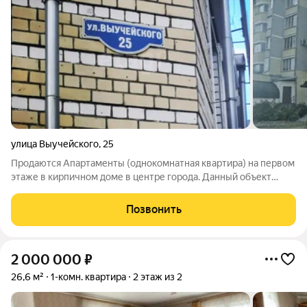
улица Выучейского
,
25
Продаются Апартаменты (однокомнатная квартира) на первом
этаже в кирпичном доме в центре города. Данный объект
представляет собой отличное решение как для собственного
проживания с экономией времени на дорогу, так и для
Позвонить
стабильных инвестиций в
2 000 000
₽
26,6 м²
1-комн. квартира
2 этаж из 2