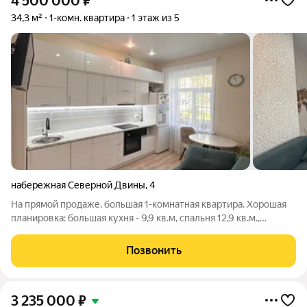
4 500 000
₽
34,3 м²
1-комн. квартира
1 этаж из 5
набережная Северной Двины
,
4
На прямой продаже, большая 1-комнатная квартира. Хорошая
планировка: большая кухня - 9,9 кв.м, спальня 12,9 кв.м.,
просторный коридор - 8,3 кв.м В квартире выполнен
качественный, современный ремонт: насыпные полы, новая
Позвонить
электрика, стены выровнены,
3 235 000
₽