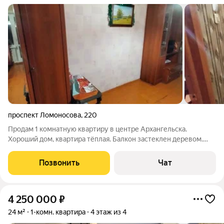
проспект Ломоносова
,
220
Продам 1 комнатную квартиру в центре Архангельска.
Хороший дом, квартира тёплая. Балкон застеклен деревом.
Окна квартиры выходят на зелёную зону. Окна на пр.
Ломоносова, перед окнами зелёная зона, что ограждает от
Позвонить
Чат
шума и пыли от проезжей части.
4 250 000
₽
24 м²
1-комн. квартира
4 этаж из 4