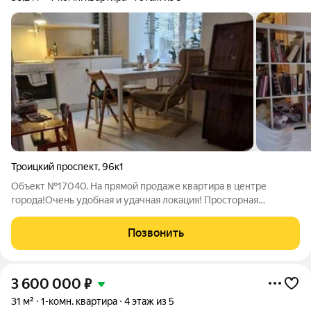
Троицкий проспект
,
96к1
Объект №17040. На прямой продаже квартира в центре
города!Очень удобная и удачная локация! Просторная
"сталинка", готовая к заселению -идеальный вариант для тех,
кто любит высокие потолки, кирпичные стены и хорошую
Позвонить
шумоизоляцию.Состояние квартиры
3 600 000
₽
31 м²
1-комн. квартира
4 этаж из 5