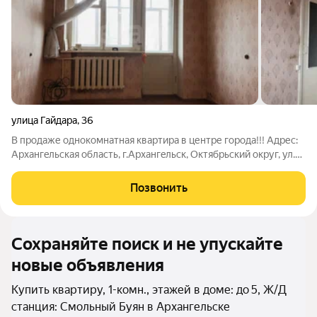
улица Гайдара
,
36
В продаже однокомнатная квартира в центре города!!! Адрес:
Apxaнгeльская oбласть, г.Арxангeльск, Октябрьский округ, ул.
Гайдара, д. 36. Общая площадь квартиры составляет: 30,2 м2
Высота потолков в квартире: 2.5 м Кухня: 6,5 м2 Комнаты: 19
Позвонить
м2 В
Сохраняйте поиск и не упускайте
новые объявления
Купить квартиру, 1-комн., этажей в доме: до 5, Ж/Д
станция: Смольный Буян в Архангельске