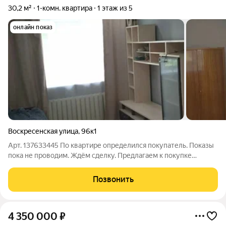
30,2 м²
1-комн. квартира
1 этаж из 5
онлайн показ
Воскресенская улица
,
96к1
Арт. 137633445 По квартире определился покупатель. Показы
пока не проводим. Ждём сделку. Предлагаем к покупке
однокомнатную квартиру в кирпичной "хрущёвке" серии А-1-
447 С-7. Квартира расположена на первом этаже, без балкона с
Позвонить
косметическим ремонтом.
4 350 000
₽