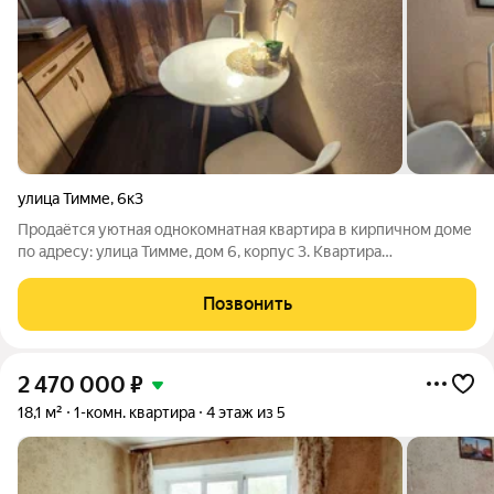
улица Тимме
,
6к3
Продаётся уютная однокомнатная квартира в кирпичном доме
по адресу: улица Тимме, дом 6, корпус 3. Квартира
расположена на 1 этаже 5-этажного дома. Без лифта.
Планировка и размеры: Общая площадь 27,7 м Жилая площадь
Позвонить
16,8 м Площадь кухни 5,3 м
2 470 000
₽
18,1 м²
1-комн. квартира
4 этаж из 5