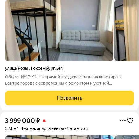
улица Розы Люксембург
,
5к1
Объект №17191. На прямой продаже стильная квартира в
центре города с современным ремонтом и уютной
атмосферойКвартира очень функциональнаяВысота потолков
3.40Оборудовано спальное место на втором
Позвонить
этажеОборудована рабочая зонаВся мебель и техника
3 999 000
₽
32,1 м²
1-комн. апартаменты
1 этаж из 5