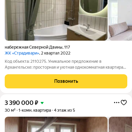
набережная Северной Двины
,
117
ЖК «Страдивари»
, 2 квартал 2022
Код объекта: 2110275. Уникальное предложение в
Архангельске: просторная и уютная однокомнатная квартира
на набережной площадью 43 квадратных метра в
малоэтажном фонде ЖК Страдивари. Квартира подойдёт
Позвонить
людям которые ценят комфорт и удобство. В квартире
3 390 000
₽
30 м²
1-комн. квартира
4 этаж из 5