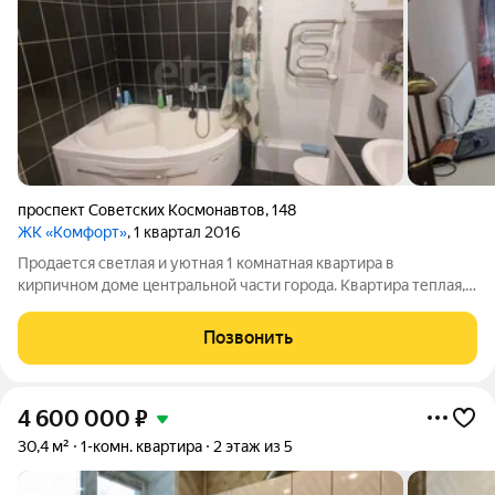
проспект Советских Космонавтов
,
148
ЖК «Комфорт»
, 1 квартал 2016
Продается светлая и уютная 1 комнатная квартира в
кирпичном доме центральной части города. Квартира теплая,
комфортная даже в межсезонье, оснащена сплит-системой с
функцией обогрева и охлаждения. Санузел совмещенный. Дом
Позвонить
после капитального ремонта,
4 600 000
₽
30,4 м²
1-комн. квартира
2 этаж из 5