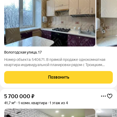
Вологодская улица
,
17
Номер объекта: 540671. В прямой продаже однокомнатная
квартира индивидуальной планировки рядом с Троицким
проспектом. Продажа в связи с переездом в другой город.
Расположена на комфортном 2-м этаже 5-ти этажного
Позвонить
кирпичного дома. Чистый, ухоженный
5 700 000
₽
41,7 м²
1-комн. квартира
1 этаж из 4