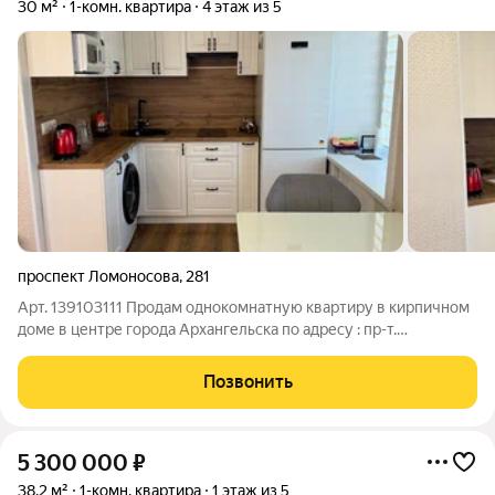
30 м²
1-комн. квартира
4 этаж из 5
проспект Ломоносова
,
281
Арт. 139103111 Продам однокомнатную квартиру в кирпичном
доме в центре города Архангельска по адресу : пр-т.
Ломоносова д. 281 В квартире сделан качественный ремонт ,
остаётся вся мебель и бытовая техника общая площадь 30 м.кв
Позвонить
в квартире три окна ,
5 300 000
₽
38,2 м²
1-комн. квартира
1 этаж из 5