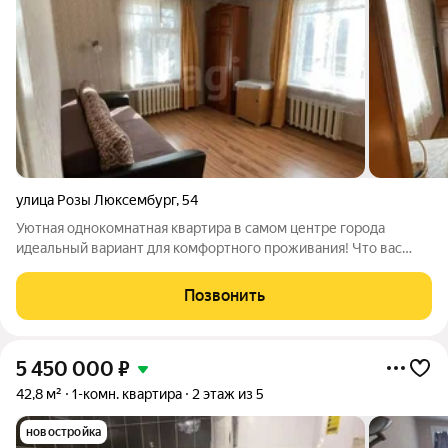
улица Розы Люксембург
,
54
Уютная однокомнатная квартира в самом центре города
идеальный вариант для комфортного проживания! Что вас
порадует: удобное расположение сердце города, где есть всё
необходимое; автобусная остановка в двух минутах ходьбы
Позвонить
легко добраться в любую
5 450 000
₽
42,8 м²
1-комн. квартира
2 этаж из 5
новостройка