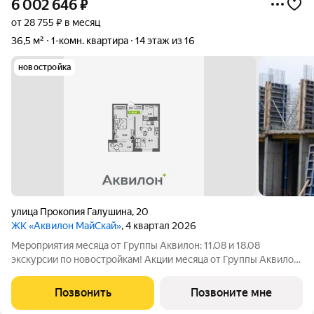
6 002 646
₽
от 28 755 ₽ в месяц
36,5 м²
1-комн. квартира
14 этаж из 16
новостройка
улица Прокопия Галушина
,
20
ЖК «Аквилон МайСкай»
, 4 квартал 2026
Мероприятия месяца от Группы Аквилон: 11.08 и 18.08
экскурсии по новостройкам! Акции месяца от Группы Аквилон:
Квартира за 0 . Рассрочка на ПЕРВЫЙ ВЗНОС! СКИДКИ до 1,6
млн !Арктическая ипотека. ПСК: 18,32-21,9%. Ставка 1%!
Позвонить
Позвоните мне
Семейная ипотека. ПСК: