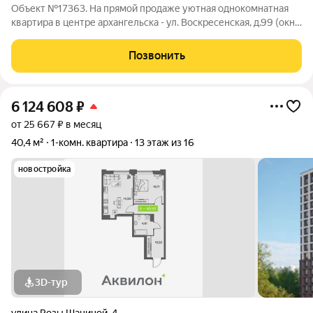
Объект №17363. На прямой продаже уютная однокомнатная
квартира в центре архангельска - ул. Воскресенская, д.99 (окна
выходят на ул. тимме) комната 20,5 м, в комнате удобная ниша,
где расположено спальное место. два встроенных шкафа
Позвонить
(коридор и
6 124 608
₽
от 25 667 ₽ в месяц
40,4 м²
1-комн. квартира
13 этаж из 16
новостройка
3D-тур