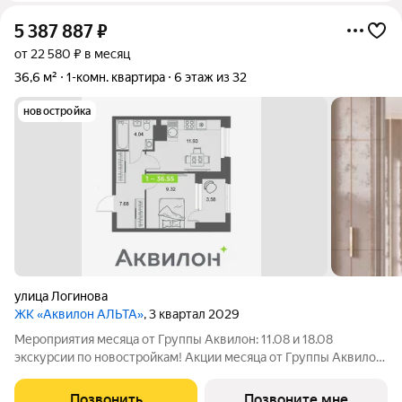
5 387 887
₽
от 22 580 ₽ в месяц
36,6 м²
1-комн. квартира
6 этаж из 32
новостройка
улица Логинова
ЖК «Аквилон АЛЬТА»
, 3 квартал 2029
Мероприятия месяца от Группы Аквилон: 11.08 и 18.08
экскурсии по новостройкам! Акции месяца от Группы Аквилон:
СКИДКИ до 38%! Арктическая и Семейная ипотеки!
Доп.СКИДКА 200 000 за использование мат.капитала!
Позвонить
Позвоните мне