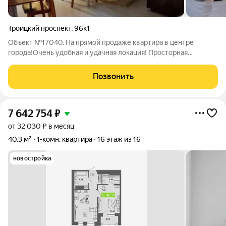
Троицкий проспект
,
96к1
Объект №17040. На прямой продаже квартира в центре
города!Очень удобная и удачная локация! Просторная
"сталинка", готовая к заселению -идеальный вариант для тех,
кто любит высокие потолки, кирпичные стены и хорошую
Позвонить
шумоизоляцию.Состояние квартиры
7 642 754
₽
от 32 030 ₽ в месяц
40,3 м²
1-комн. квартира
16 этаж из 16
новостройка