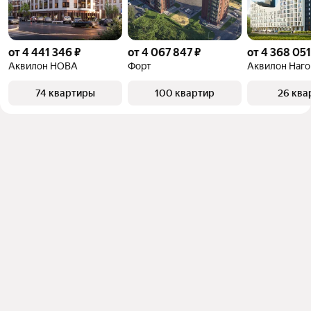
от 4 441 346 ₽
от 4 067 847 ₽
от 4 368 051
Аквилон НОВА
Форт
Аквилон Наго
74 квартиры
100 квартир
26 ква