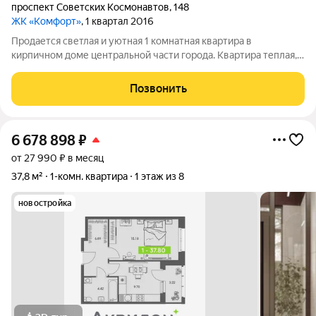
проспект Советских Космонавтов
,
148
ЖК «Комфорт»
, 1 квартал 2016
Продается светлая и уютная 1 комнатная квартира в
кирпичном доме центральной части города. Квартира теплая,
комфортная даже в межсезонье, оснащена сплит-системой с
функцией обогрева и охлаждения. Санузел совмещенный. Дом
Позвонить
после капитального ремонта,
6 678 898
₽
от 27 990 ₽ в месяц
37,8 м²
1-комн. квартира
1 этаж из 8
новостройка