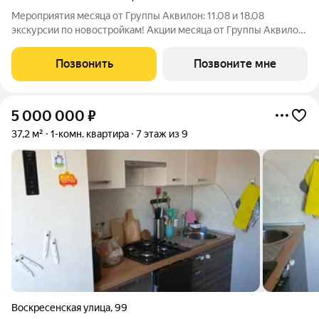
Мероприятия месяца от Группы Аквилон: 11.08 и 18.08
экскурсии по новостройкам! Акции месяца от Группы Аквилон:
Рассрочка на ПЕРВЫЙ ВЗНОС! СКИДКИ на готовые квартиры
до 1,2 млн ! Ключи сразу! Дополнительная СКИДКА 3% при
Позвонить
Позвоните мне
100% оплате! Арктическая и
5 000 000
₽
37,2 м²
1-комн. квартира
7 этаж из 9
Воскресенская улица
,
99