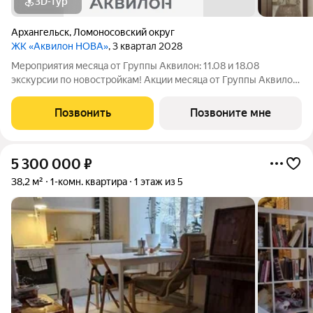
3D-тур
Архангельск
,
Ломоносовский округ
ЖК «Аквилон НОВА»
, 3 квартал 2028
Мероприятия месяца от Группы Аквилон: 11.08 и 18.08
экскурсии по новостройкам! Акции месяца от Группы Аквилон:
СКИДКА до 1,2 млн ! Арктическая ипотека. ПСК: 18,32-21,9%.
Ставка 1%!Семейная ипотека. ПСК: 5,1-7,3%. Ставка 4%!
Позвонить
Позвоните мне
Доп.СКИДКА 200 000 за
5 300 000
₽
38,2 м²
1-комн. квартира
1 этаж из 5