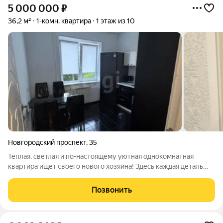
5 000 000
₽
36,2 м²
1-комн. квартира
1 этаж из 10
Новгородский проспект
,
35
Теплая, светлая и по-настоящему уютная однокомнатная
квартира ищет своего нового хозяина! Здесь каждая деталь
продумана для вашего комфорта. Это идеальное место, где
хочется отдыхать душой после долгого дня. Сердце квартиры
Позвонить
кухня площадью 7 кв. м.