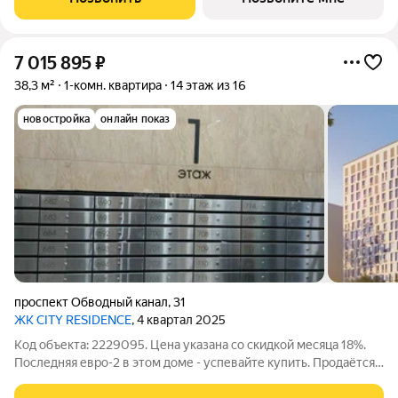
Комфортные программы рассрочки от
7 015 895
₽
38,3 м²
1-комн. квартира
14 этаж из 16
новостройка
онлайн показ
проспект Обводный канал
,
31
ЖК CITY RESIDENCE
, 4 квартал 2025
Код объекта: 2229095. Цена указана со скидкой месяца 18%.
Последняя евро-2 в этом доме - успевайте купить. Продаётся
евро 2-комнатная квартира в ЖК CITY Towers по адресу