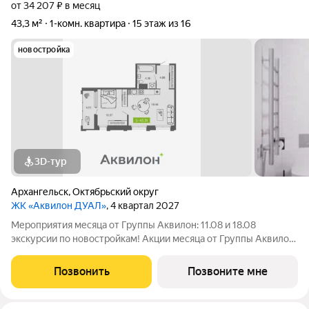
от 34 207 ₽ в месяц
43,3 м²
1-комн. квартира
15 этаж из 16
новостройка
3D-тур
Архангельск
,
Октябрьский округ
ЖК «Аквилон ДУАЛ»
, 4 квартал 2027
Мероприятия месяца от Группы Аквилон: 11.08 и 18.08
экскурсии по новостройкам! Акции месяца от Группы Аквилон:
Квартира за 0 ! Рассрочка на ПЕРВЫЙ ВЗНОС! СКИДКА до 1,4
млн ! Арктическая ипотека. ПСК: 18,32-21,9%. Ставка 1%!
Позвонить
Позвоните мне
Семейная ипотека. ПСК: