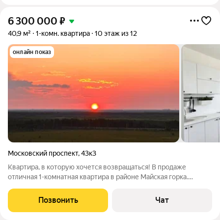
6 300 000
₽
40,9 м²
1-комн. квартира
10 этаж из 12
онлайн показ
Московский проспект
,
43к3
Квартира, в которую хочется возвращаться! В продаже
отличная 1-комнатная квартира в районе Майская горка.
Состояние «Заезжай и живи!» выполнен качественный
современный ремонт. Удачная планировка каждый квадратный
Позвонить
Чат
метр продуман до мелочей.