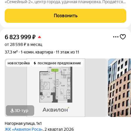
«Семейный-2», центр города, удачная планировка. Продаётся
светлая и уютная однокомнатная квартира в центре города, в
современном кирпичном доме ЖК «Семейный-2» (застройщик
Позвонить
А6440, 2021 года постройки).
6 823 999
₽
от 28 598 ₽ в месяц
37,3 м²
1-комн. квартира
11 этаж из 11
новостройка
последнее предложение
3D-тур
Нагорная улица
,
1к1
ЖК «Аквилон Роса»
, 2 квартал 2026