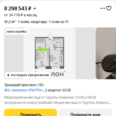
8 298 543
₽
от 34 778 ₽ в месяц
41,2 м²
1-комн. квартира
1 этаж из 11
новостройка
последнее предложение
Троицкий проспект
,
110
ЖК «Аквилон УЛЬТРА»
, 2 квартал 2028
Мероприятия месяца от Группы Аквилон: 11.08 и 18.08
экскурсии по новостройкам! Акции месяца от Группы Аквилон:
СКИДКА до 1 млн ! Арктическая ипотека. ПСК: 18,32-21,9%.
Ставка 1%! Семейная ипотека. ПСК: 5,1-7,3%. Ставка 4%!
Позвонить
Позвоните мне