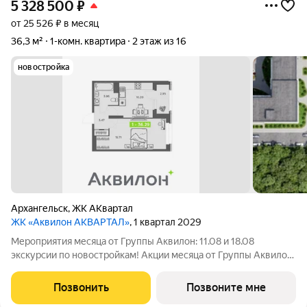
5 328 500
₽
от 25 526 ₽ в месяц
36,3 м²
1-комн. квартира
2 этаж из 16
новостройка
Архангельск
,
ЖК АКвартал
ЖК «Аквилон АКВАРТАЛ»
, 1 квартал 2029
Мероприятия месяца от Группы Аквилон: 11.08 и 18.08
экскурсии по новостройкам! Акции месяца от Группы Аквилон:
СКИДКА до 38% и КУХНЯ в ПОДАРОК! Арктическая ипотека.
ПСК: 18,32-21,9%. Ставка 1%! Семейная ипотека! ПСК: 5,1-7,3%.
Позвонить
Позвоните мне
Ставка 4%! Доп.СКИДКА