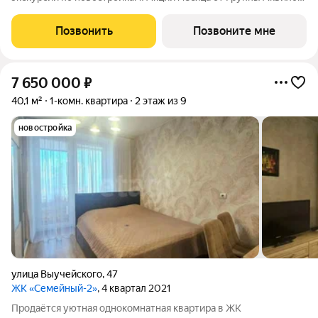
Квартира за 0 ! Рассрочка на ПЕРВЫЙ ВЗНОС! СКИДКА до 2
млн ! Арктическая ипотека. ПСК: 18,32-21,9%. Ставка 1%!
Позвонить
Позвоните мне
Семейная ипотека. ПСК:
7 650 000
₽
40,1 м²
1-комн. квартира
2 этаж из 9
новостройка
улица Выучейского
,
47
ЖК «Семейный-2»
, 4 квартал 2021
Продаётся уютная однокомнатная квартира в ЖК