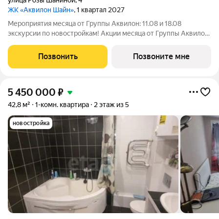
улица Розы Шаниной
,
4
ЖК «Аквилон Шайн»
, 1 квартал 2027
Мероприятия месяца от Группы Аквилон: 11.08 и 18.08
экскурсии по новостройкам! Акции месяца от Группы Аквилон:
Квартира за 0 ! Рассрочка на ПЕРВЫЙ ВЗНОС!СКИДКИ до 1,4
млн ! Кухня в подарок! Арктическая и Семейная ипотеки!
Позвонить
Позвоните мне
Рассрочка БЕЗ
5 450 000
₽
42,8 м²
1-комн. квартира
2 этаж из 5
новостройка