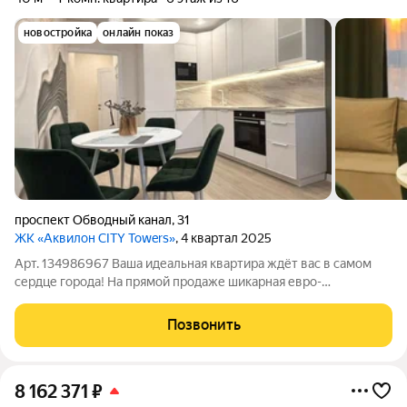
новостройка
онлайн показ
проспект Обводный канал
,
31
ЖК «Аквилон CITY Towers»
, 4 квартал 2025
Арт. 134986967 Ваша идеальная квартира ждёт вас в самом
сердце города! На прямой продаже шикарная евро-
двухкомнатная квартира в новом доме 2025 года постройки.
Жилой комплекс "Сити Тауэрс" который уютно расположился
Позвонить
на пересечении проспекта Обводный
8 162 371
₽