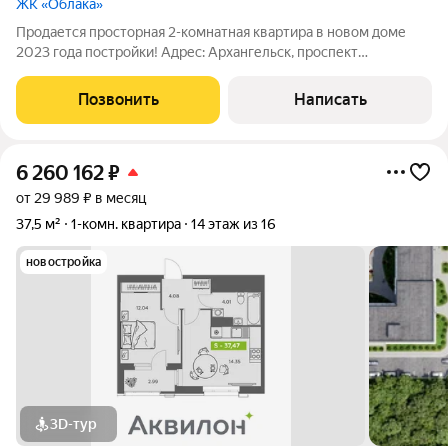
ЖК «Облака»
Продается просторная 2-комнатная квартира в новом доме
2023 года постройки! Адрес: Архангельск, проспект
Ленинградский, д. 105 Квартира расположена на 12 этаже
современного жилого дома. Отличный вариант для тех, кто
Позвонить
Написать
хочет выполнить финишную отделку
6 260 162
₽
от 29 989 ₽ в месяц
37,5 м²
1-комн. квартира
14 этаж из 16
новостройка
3D-тур