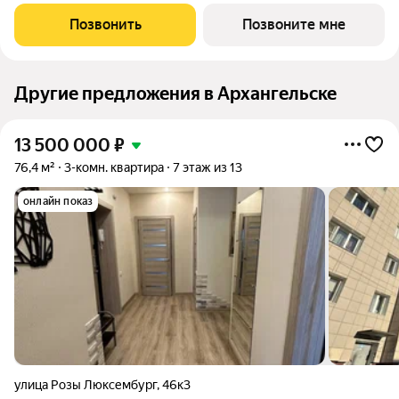
несколькими санузлами, кладовыми и прачечными.
Просторные лобби и проходные подъезды Закрытая
Позвонить
Позвоните мне
территория с классным благоустройством и
Другие предложения в Архангельске
13 500 000
₽
76,4 м²
3-комн. квартира
7 этаж из 13
онлайн показ
улица Розы Люксембург
,
46к3