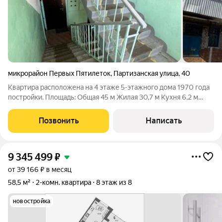
микрорайон Первых Пятилеток
,
Партизанская улица
,
40
Квартира расположена на 4 этаже 5-этажного дома 1970 года
постройки. Площадь: Общая 45 м Жилая 30,7 м Кухня 6,2 м
Комнаты смежные: 16,5 + 14,2 м Санузел раздельный. Балкон
не застеклён. Документы: Один взрослый собственник Никто
Позвонить
Написать
не
9 345 499
₽
от 39 166 ₽ в месяц
58,5 м²
2-комн. квартира
8 этаж из 8
новостройка