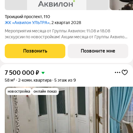
Троицкий проспект
,
110
ЖК «Аквилон УЛЬТРА»
, 2 квартал 2028
Мероприятия месяца от Группы Аквилон: 11.08 и 18.08
экскурсии по новостройкам! Акции месяца от Группы Аквилон:
СКИДКА до 1 млн ! Арктическая ипотека. ПСК: 18,32-21,9%.
Ставка 1%! Семейная ипотека. ПСК: 5,1-7,3%. Ставка 4%!
Позвонить
Позвоните мне
Доп.СКИДКА 200 000 за
7 500 000
₽
58 м²
2-комн. квартира
5 этаж из 9
новостройка
онлайн показ