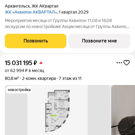
Архангельск
,
ЖК АКвартал
ЖК «Аквилон АКВАРТАЛ»
, 1 квартал 2029
Мероприятия месяца от Группы Аквилон: 11.08 и 18.08
экскурсии по новостройкам! Акции месяца от Группы Аквилон:
СКИДКА до 38% и КУХНЯ в ПОДАРОК! Арктическая ипотека.
ПСК: 18,32-21,9%. Ставка 1%! Семейная ипотека! ПСК: 5,1-7,3%.
Позвонить
Позвоните мне
Ставка 4%! Доп.СКИДКА
15 031 195
₽
от 62 994 ₽ в месяц
80,8 м²
2-комн. квартира
7 этаж из 11
новостройка