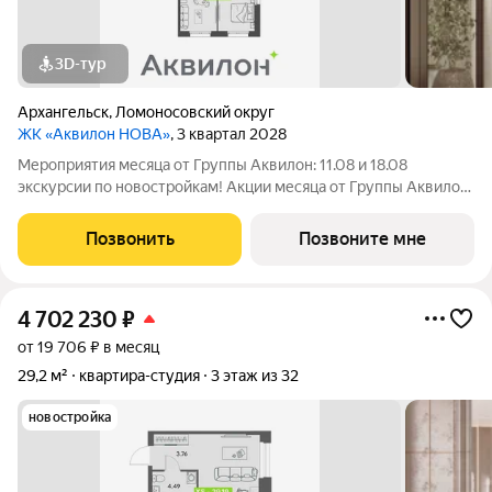
3D-тур
Архангельск
,
Ломоносовский округ
ЖК «Аквилон НОВА»
, 3 квартал 2028
Мероприятия месяца от Группы Аквилон: 11.08 и 18.08
экскурсии по новостройкам! Акции месяца от Группы Аквилон:
СКИДКА до 1,2 млн ! Арктическая ипотека. ПСК: 18,32-21,9%.
Ставка 1%!Семейная ипотека. ПСК: 5,1-7,3%. Ставка 4%!
Позвонить
Позвоните мне
Доп.СКИДКА 200 000 за
4 702 230
₽
от 19 706 ₽ в месяц
29,2 м²
квартира-студия
3 этаж из 32
новостройка