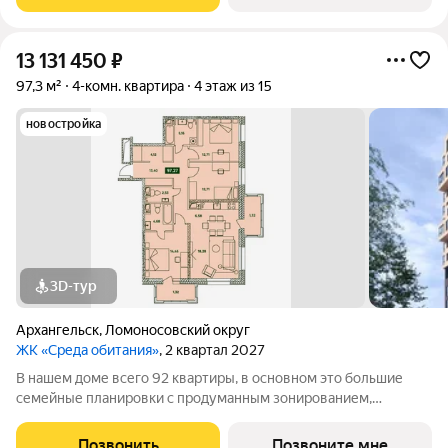
территория с классным благоустройством и
13 131 450
₽
97,3 м²
4-комн. квартира
4 этаж из 15
новостройка
3D-тур
Архангельск
,
Ломоносовский округ
ЖК «Среда обитания»
, 2 квартал 2027
В нашем доме всего 92 квартиры, в основном это большие
семейные планировки с продуманным зонированием,
несколькими санузлами, кладовыми и прачечными.
Просторные лобби и проходные подъезды Закрытая
Позвонить
Позвоните мне