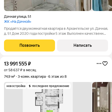
Дачная улица
,
51
ЖК «На Дачной»
Продаётся двухкомнатная квартира в Архангельске ул. Дачная,
д. 51 Дом 2020 года постройки 5 этаж Выполнен качественный
современный ремонт Возможна перепланировка в
полноценную 2-комнатную квартиру Остаётся практически
Позвонить
Написать
вся мебель и бытовая
13 991 555
₽
от 58 637 ₽ в месяц
74,9 м²
3-комн. квартира
6 этаж из 8
новостройка
последнее предложение