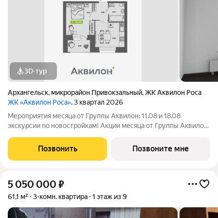
3D-тур
Архангельск
,
микрорайон Привокзальный
,
ЖК Аквилон Роса
ЖК «Аквилон Роса»
, 3 квартал 2026
Мероприятия месяца от Группы Аквилон: 11.08 и 18.08
экскурсии по новостройкам! Акции месяца от Группы Аквилон:
Квартира за 0 ! Рассрочка на ПЕРВЫЙ ВЗНОС!СКИДКИ до
38%! Арктическая и Семейная ипотеки!Рассрочка БЕЗ
Позвонить
Позвоните мне
ПЕРЕПЛАТ!Доп.СКИДКА 200 000 за
5 050 000
₽
61,1 м²
3-комн. квартира
1 этаж из 9