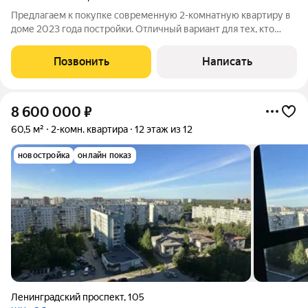
Предлагаем к покупке современную 2-комнатную квартиру в
доме 2023 года постройки. Отличный вариант для тех, кто
хочет переехать без дополнительных затрат: в квартире
остается вся мебель и бытовая техника. Характеристики:
Позвонить
Написать
Общая площадь 50,4 кв. м
8 600 000
₽
60,5 м²
2-комн. квартира
12 этаж из 12
новостройка
онлайн показ
Ленинградский проспект
,
105