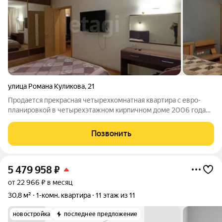
улица Романа Куликова
,
21
Продается прекрасная четырехкомнатная квартира с евро-
планировкой в четырехэтажном кирпичном доме 2006 года
постройки. Общая площадь квартиры 83.6 м/кв. Три
раздельные комнаты, свой уголок для каждого члена семьи и
Позвонить
большая, уютная кухня- гостиная
5 479 958
₽
от 22 966 ₽ в месяц
30,8 м²
1-комн. квартира
11 этаж из 11
новостройка
последнее предложение