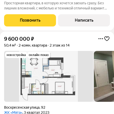
Просторная квартира, в которую хочется заехать сразу. Без
лишних вложений, с мебелью и техникой отличный вариант
для семьи, которая ценит комфорт, пространство и удобство.
Архангельск Современный 13-этажный дом 2009 года
Позвонить
Написать
постройки Комфортный 7
9 600 000
₽
50,4 м²
2-комн. квартира
2 этаж из 14
новостройка
онлайн показ
Воскресенская улица
,
92
ЖК «Мята»
, 3 квартал 2023