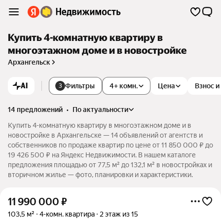
Купить 4-комнатную квартиру в
многоэтажном доме и в новостройке
Архангельск
AI
Фильтры
4+ комн.
Цена
Взнос и
3
14 предложений
•
по актуальности
Купить 4-комнатную квартиру в многоэтажном доме и в
новостройке в Архангельске — 14 объявлений от агентств и
собственников по продаже квартир по цене от 11 850 000 ₽ до
19 426 500 ₽ на Яндекс Недвижимости. В нашем каталоге
предложения площадью от 77,5 м² до 132,1 м² в новостройках и
вторичном жилье — фото, планировки и характеристики.
11 990 000
₽
103,5 м²
4-комн. квартира
2 этаж из 15