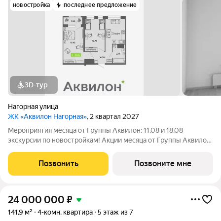
новостройка
последнее предложение
3D-тур
Нагорная улица
ЖК «Аквилон Нагорная»
, 2 квартал 2027
Мероприятия месяца от Группы Аквилон: 11.08 и 18.08
экскурсии по новостройкам! Акции месяца от Группы Аквилон:
Квартира за 0 ! Рассрочка на ПЕРВЫЙ ВЗНОС! СКИДКИ до 2,3
млн ! Дарим кухню! Арктическая ипотека. ПСК: 18,32-21,9%.
Позвонить
Позвоните мне
Ставка 1%!Семейная
24 000 000
₽
141,9 м²
4-комн. квартира
5 этаж из 7