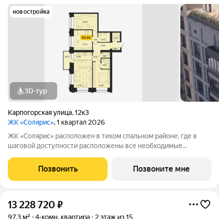
новостройка
3D-тур
Карпогорская улица
,
12к3
ЖК «Солярис»
, 1 квартал 2026
ЖК «Солярис» расположен в тихом спальном районе, где в
шаговой доступности расположены все необходимые
объекты: 2 новых детских сада, школа, магазин, спортивный
комплекс и фитнес-зал. В доме две составные части:
Позвонить
Позвоните мне
малоэтажная и, как мы ее назвали,
13 228 720
₽
97,3 м²
4-комн. квартира
2 этаж из 15