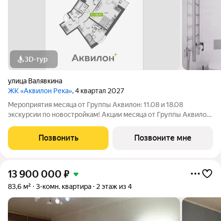
3D-тур
улица Валявкина
ЖК «Аквилон Река»
, 4 квартал 2027
Мероприятия месяца от Группы Аквилон: 11.08 и 18.08
экскурсии по новостройкам! Акции месяца от Группы Аквилон:
Квартира за 0 ! Рассрочка на ПЕРВЫЙ ВЗНОС! СКИДКА до 2
млн ! Арктическая ипотека. ПСК: 18,32-21,9%. Ставка 1%!
Позвонить
Позвоните мне
Семейная ипотека. ПСК:
13 900 000
₽
83,6 м²
3-комн. квартира
2 этаж из 4