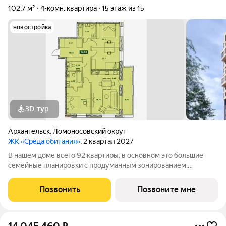
102,7 м²
4-комн. квартира
15 этаж из 15
новостройка
3D-тур
Архангельск
,
Ломоносовский округ
ЖК «Среда обитания»
, 2 квартал 2027
В нашем доме всего 92 квартиры, в основном это большие
семейные планировки с продуманным зонированием,
несколькими санузлами, кладовыми и прачечными.
Просторные лобби и проходные подъезды Закрытая
Позвонить
Позвоните мне
территория с классным благоустройством и