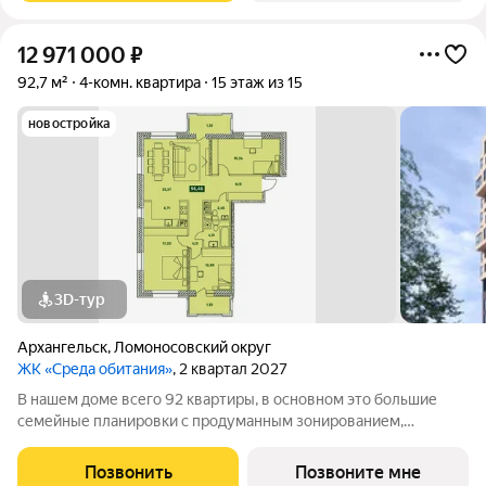
12 971 000
₽
92,7 м²
4-комн. квартира
15 этаж из 15
новостройка
3D-тур
Архангельск
,
Ломоносовский округ
ЖК «Среда обитания»
, 2 квартал 2027
В нашем доме всего 92 квартиры, в основном это большие
семейные планировки с продуманным зонированием,
несколькими санузлами, кладовыми и прачечными.
Просторные лобби и проходные подъезды Закрытая
Позвонить
Позвоните мне