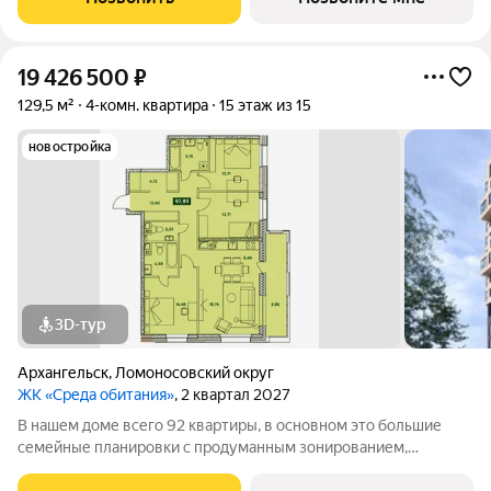
территория с классным благоустройством и
19 426 500
₽
129,5 м²
4-комн. квартира
15 этаж из 15
новостройка
3D-тур
Архангельск
,
Ломоносовский округ
ЖК «Среда обитания»
, 2 квартал 2027
В нашем доме всего 92 квартиры, в основном это большие
семейные планировки с продуманным зонированием,
несколькими санузлами, кладовыми и прачечными.