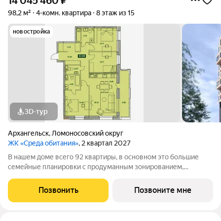
14 045 460
₽
98,2 м²
4-комн. квартира
8 этаж из 15
новостройка
3D-тур
Архангельск
,
Ломоносовский округ
ЖК «Среда обитания»
, 2 квартал 2027
В нашем доме всего 92 квартиры, в основном это большие
семейные планировки с продуманным зонированием,
несколькими санузлами, кладовыми и прачечными.
Просторные лобби и проходные подъезды Закрытая
Позвонить
Позвоните мне
территория с классным благоустройством и