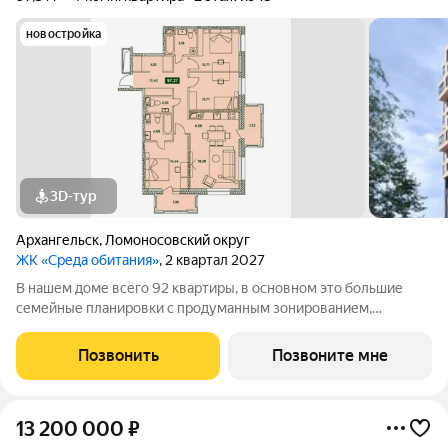
новостройка
3D-тур
Архангельск
,
Ломоносовский округ
ЖК «Среда обитания»
, 2 квартал 2027
В нашем доме всего 92 квартиры, в основном это большие
семейные планировки с продуманным зонированием,
несколькими санузлами, кладовыми и прачечными.
Просторные лобби и проходные подъезды Закрытая
Позвонить
Позвоните мне
территория с классным благоустройством и
13 200 000
₽