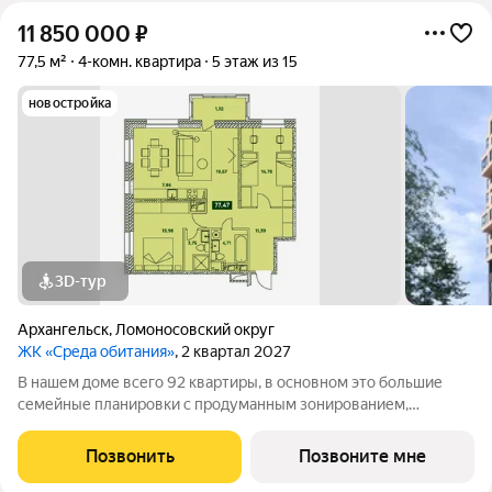
11 850 000
₽
77,5 м²
4-комн. квартира
5 этаж из 15
новостройка
3D-тур
Архангельск
,
Ломоносовский округ
ЖК «Среда обитания»
, 2 квартал 2027
В нашем доме всего 92 квартиры, в основном это большие
семейные планировки с продуманным зонированием,
несколькими санузлами, кладовыми и прачечными.
Просторные лобби и проходные подъезды Закрытая
Позвонить
Позвоните мне
территория с классным благоустройством и