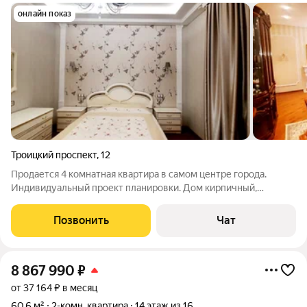
онлайн показ
Троицкий проспект
,
12
Продается 4 комнатная квартира в самом центре города.
Индивидуальный проект планировки. Дом кирпичный,
хорошая шумоизоляция. Очень теплый дом. ТСЖ !!! Окна
выходят на обе стороны дома, шикарный вид из окна. Квартира
Позвонить
Чат
с ремонтом -Стекло/пакеты. -
8 867 990
₽
от 37 164 ₽ в месяц
60,6 м²
2-комн. квартира
14 этаж из 16