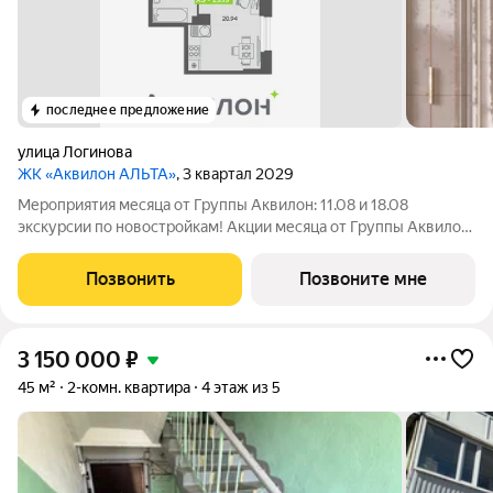
последнее предложение
улица Логинова
ЖК «Аквилон АЛЬТА»
, 3 квартал 2029
Мероприятия месяца от Группы Аквилон: 11.08 и 18.08
экскурсии по новостройкам! Акции месяца от Группы Аквилон:
СКИДКИ до 38%! Арктическая и Семейная ипотеки!
Доп.СКИДКА 200 000 за использование мат.капитала!
Позвонить
Позвоните мне
Комфортные программы рассрочки от
3 150 000
₽
45 м²
2-комн. квартира
4 этаж из 5