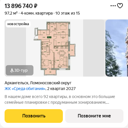
13 896 740
₽
97,2 м²
4-комн. квартира
10 этаж из 15
новостройка
3D-тур
Архангельск
,
Ломоносовский округ
ЖК «Среда обитания»
, 2 квартал 2027
В нашем доме всего 92 квартиры, в основном это большие
семейные планировки с продуманным зонированием,
несколькими санузлами, кладовыми и прачечными.
Просторные лобби и проходные подъезды Закрытая
Позвонить
Позвоните мне
территория с классным благоустройством и