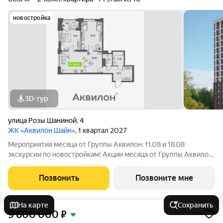
новостройка
3D-тур
улица Розы Шаниной
,
4
ЖК «Аквилон Шайн»
, 1 квартал 2027
Мероприятия месяца от Группы Аквилон: 11.08 и 18.08
экскурсии по новостройкам! Акции месяца от Группы Аквилон:
Квартира за 0 ! Рассрочка на ПЕРВЫЙ ВЗНОС!СКИДКИ до 1,4
млн ! Кухня в подарок! Арктическая и Семейная ипотеки!
Позвонить
Позвоните мне
Рассрочка БЕЗ
На карте
Сохранить
9 600 000
₽