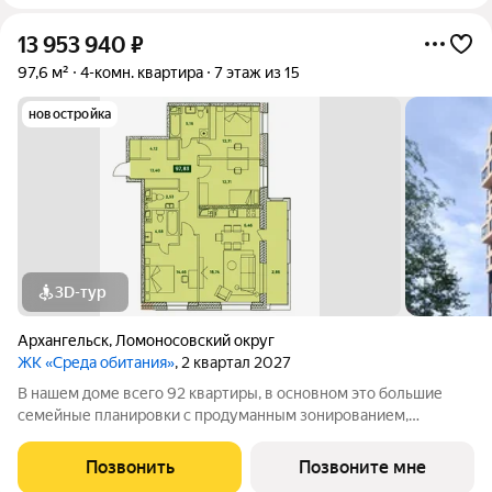
13 953 940
₽
97,6 м²
4-комн. квартира
7 этаж из 15
новостройка
3D-тур
Архангельск
,
Ломоносовский округ
ЖК «Среда обитания»
, 2 квартал 2027
В нашем доме всего 92 квартиры, в основном это большие
семейные планировки с продуманным зонированием,
несколькими санузлами, кладовыми и прачечными.
Просторные лобби и проходные подъезды Закрытая
Позвонить
Позвоните мне
территория с классным благоустройством и