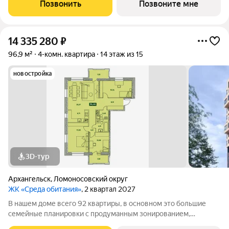
Просторные лобби и проходные подъезды Закрытая
Позвонить
Позвоните мне
территория с классным благоустройством и
14 335 280
₽
96,9 м²
4-комн. квартира
14 этаж из 15
новостройка
3D-тур
Архангельск
,
Ломоносовский округ
ЖК «Среда обитания»
, 2 квартал 2027
В нашем доме всего 92 квартиры, в основном это большие
семейные планировки с продуманным зонированием,
несколькими санузлами, кладовыми и прачечными.