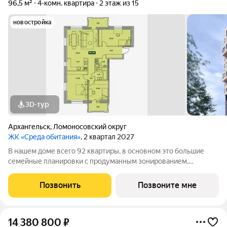
96,5 м²
4-комн. квартира
2 этаж из 15
новостройка
3D-тур
Архангельск
,
Ломоносовский округ
ЖК «Среда обитания»
, 2 квартал 2027
В нашем доме всего 92 квартиры, в основном это большие
семейные планировки с продуманным зонированием,
несколькими санузлами, кладовыми и прачечными.
Просторные лобби и проходные подъезды Закрытая
Позвонить
Позвоните мне
территория с классным благоустройством и
14 380 800
₽