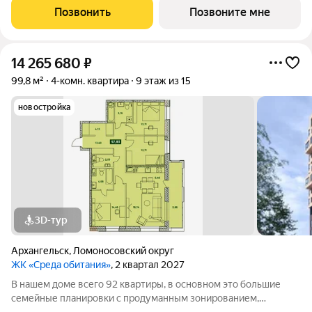
Просторные лобби и проходные подъезды Закрытая
Позвонить
Позвоните мне
территория с классным благоустройством и
14 265 680
₽
99,8 м²
4-комн. квартира
9 этаж из 15
новостройка
3D-тур
Архангельск
,
Ломоносовский округ
ЖК «Среда обитания»
, 2 квартал 2027
В нашем доме всего 92 квартиры, в основном это большие
семейные планировки с продуманным зонированием,