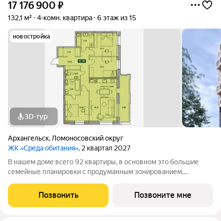
17 176 900
₽
132,1 м²
4-комн. квартира
6 этаж из 15
новостройка
3D-тур
Архангельск
,
Ломоносовский округ
ЖК «Среда обитания»
, 2 квартал 2027
В нашем доме всего 92 квартиры, в основном это большие
семейные планировки с продуманным зонированием,
несколькими санузлами, кладовыми и прачечными.
Просторные лобби и проходные подъезды Закрытая
Позвонить
Позвоните мне
территория с классным благоустройством и