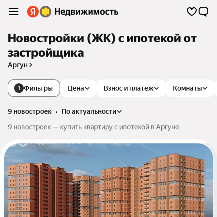
Новостройки (ЖК) с ипотекой от
застройщика
Аргун
Фильтры
Цена
Взнос и платёж
Комнаты
1
9 новостроек
•
по актуальности
9 новостроек — купить квартиру с ипотекой в Аргуне