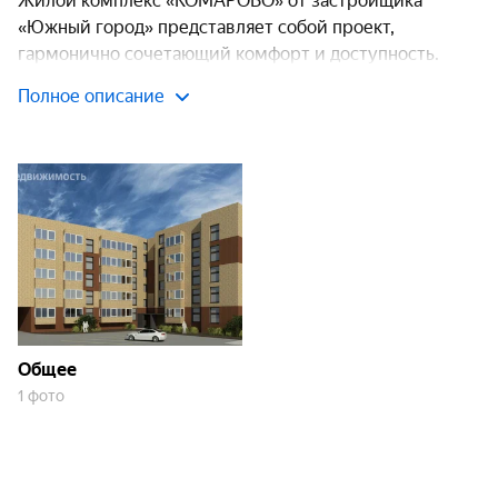
Жилой комплекс «КОМАРОВО» от застройщика
«Южный город» представляет собой проект,
гармонично сочетающий комфорт и доступность.
Комплекс относится к классу «комфорт», что
Полное описание
обеспечивает высокое качество жизни для его
жителей.
Транспортная доступность
Одно из ключевых преимуществ комплекса
«КОМАРОВО» — удобная транспортная доступность.
До остановки общественного транспорта
«Военкомат» — всего 153 метра, а до
железнодорожного вокзала Апшеронск — 600
Общее
метров. Рядом также находятся остановки «ПДК
1 фото
Апшеронск» и «Автостанция». Подъезд к дому
организован с улицы Комарова.
Инфраструктура