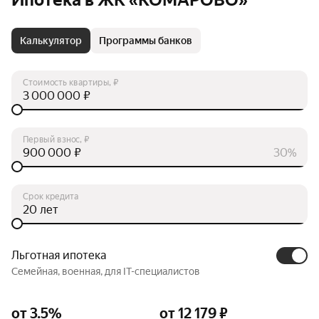
Ипотека в ЖК «КОМАРОВО»
Калькулятор
Программы банков
Стоимость квартиры, ₽
₽
Первый взнос, ₽
₽
30%
Срок кредита
лет
Льготная ипотека
Семейная, военная, для IT-специалистов
от 3.5%
от 12 179 ₽