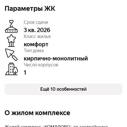
Параметры ЖК
Срок сдачи
3 кв. 2026
Класс жилья
комфорт
Этажность
5
Тип дома
Отделка
предчистовая
Высота потолков
3 м
кирпично-монолитный
Паркинг, машиноместа
открытый – 38
Число корпусов
Тип договора
ДДУ, 214 ФЗ
1
Очереди
1
Число квартир
58
Безбарьерная среда
есть
Детская площадка
Ещё 10 особенностей
есть
Спортивная площадка
есть
О жилом комплексе