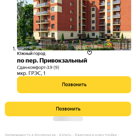
Южный город
по пер. Привокзальный
Сдан
•
комфорт
•
3.9 (9)
мкр. ГРЭС
,
1
Позвонить
Позвонить
Недвижимость в Апшеронске
Купить
Квартира в новостройке