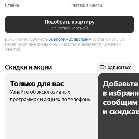
Ставка
Платёж в месяц
Подобрать квартиру
с льготной ипотекой
В ЖК «КОМАРОВО» есть
66 ипотечных программ
со ставкой от 3.5%.
Расчёт носит информационный характер и не является публичной
офертой.
Скидки и акции
Подписаться
Только для вас
Добавьте
в избран
Узнайте об эксклюзивных
программах и акциях по телефону
сообщим 
и скидка