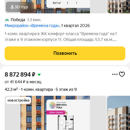
3D-тур
Победа
3 мин.
Микрорайон «Времена года»
, 1 квартал 2026
1-комн. квартира в ЖК комфорт-класса "Времена года" на 1
этаже в 9 этажном корпусе 11. Общая площадь: 53.7 кв.м.,
жилая: 22.97 кв.м. Высота потолков 2.82 м. «Времена года»
современный жилой комплекс комфорт-класса,
Позвонить
расположенный в тихом и зеленом
8 872 894
₽
от 41 644 ₽ в месяц
42,3 м²
1-комн. квартира
5 этаж из 9
новостройка