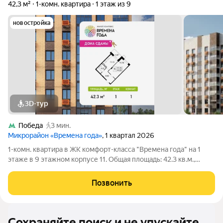
42,3 м²
1-комн. квартира
1 этаж из 9
новостройка
3D-тур
Победа
3 мин.
Микрорайон «Времена года»
, 1 квартал 2026
1-комн. квартира в ЖК комфорт-класса "Времена года" на 1
этаже в 9 этажном корпусе 11. Общая площадь: 42.3 кв.м.,
жилая: 17.76 кв.м. Высота потолков 2.82 м. «Времена года»
современный жилой комплекс комфорт-класса,
Позвонить
расположенный в тихом и зеленом
Сохраняйте поиск и не упускайте