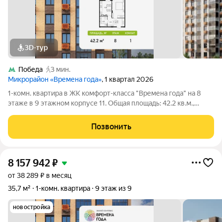
3D-тур
Победа
3 мин.
Микрорайон «Времена года»
, 1 квартал 2026
1-комн. квартира в ЖК комфорт-класса "Времена года" на 8
этаже в 9 этажном корпусе 11. Общая площадь: 42.2 кв.м.,
жилая: 17.35 кв.м. Высота потолков 2.82 м. «Времена года»
современный жилой комплекс комфорт-класса,
Позвонить
расположенный в тихом и зеленом
8 157 942
₽
от 38 289 ₽ в месяц
35,7 м²
1-комн. квартира
9 этаж из 9
новостройка