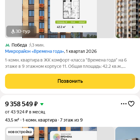
3D-тур
Победа
3 мин.
Микрорайон «Времена года»
, 1 квартал 2026
1-комн. квартира в ЖК комфорт-класса "Времена года" на 6
этаже в 9 этажном корпусе 11. Общая площадь: 42.2 кв.м.,
жилая: 17.76 кв.м. Высота потолков 2.82 м. «Времена года»
современный жилой комплекс комфорт-класса,
Позвонить
расположенный в тихом и зеленом
9 358 549
₽
от 43 924 ₽ в месяц
43,5 м²
1-комн. квартира
7 этаж из 9
новостройка