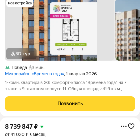
новостройка
3D-тур
Победа
3 мин.
Микрорайон «Времена года»
, 1 квартал 2026
1-комн. квартира в ЖК комфорт-класса "Времена года" на 7
этаже в 9 этажном корпусе 11. Общая площадь: 41.9 кв.м.,
жилая: 17.82 кв.м. Высота потолков 2.82 м. «Времена года»
современный жилой комплекс комфорт-класса,
Позвонить
расположенный в тихом и зеленом
8 739 847
₽
от 41 020 ₽ в месяц