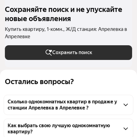
Сохраняйте поиск и не упускайте
новые объявления
Купить квартиру, 1-комн., Ж/Д станция: Апрелевка в
Апрелевке
Сохранить поиск
Остались вопросы?
Сколько однокомнатных квартир в продаже у
станции Апрелевка в Апрелевке ?
На Яндекс Недвижимости в продаже у станции 
Апрелевка в Апрелевке 48 однокомнатных квартир 
Как выбрать свою лучшую однокомнатную
квартиру?
48 объявлений от застройщиков