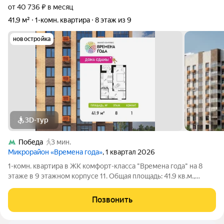
от 40 736 ₽ в месяц
41,9 м²
1-комн. квартира
8 этаж из 9
новостройка
3D-тур
Победа
3 мин.
Микрорайон «Времена года»
, 1 квартал 2026
1-комн. квартира в ЖК комфорт-класса "Времена года" на 8
этаже в 9 этажном корпусе 11. Общая площадь: 41.9 кв.м.,
жилая: 17.82 кв.м. Высота потолков 2.82 м. «Времена года»
современный жилой комплекс комфорт-класса,
Позвонить
расположенный в тихом и зеленом