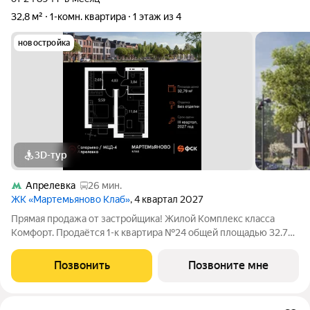
32,8 м²
1-комн. квартира
1 этаж из 4
новостройка
3D-тур
Апрелевка
26 мин.
ЖК «Мартемьяново Клаб»
, 4 квартал 2027
Прямая продажа от застройщика! Жилой Комплекс класса
Комфорт. Продаётся 1-к квартира №24 общей площадью 32.79
кв.м на 1-м этаже 3 этажного дома. Без отделки. Расположение
комплекса: «Мартемьяново Клаб» - клубный поселок
Позвонить
Позвоните мне
таунхаусов от ФСК в