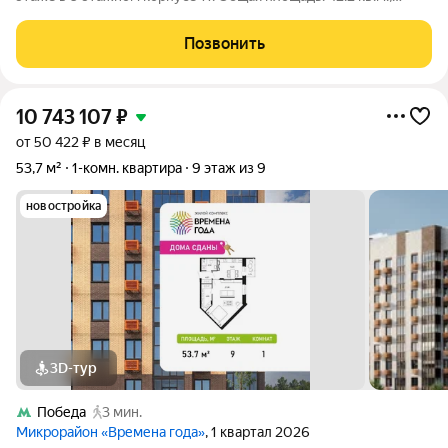
жилая: 17.35 кв.м. Высота потолков 2.82 м. «Времена года»
современный жилой комплекс комфорт-класса,
Позвонить
расположенный в тихом и зеленом
10 743 107
₽
от 50 422 ₽ в месяц
53,7 м²
1-комн. квартира
9 этаж из 9
новостройка
3D-тур
Победа
3 мин.
Микрорайон «Времена года»
, 1 квартал 2026