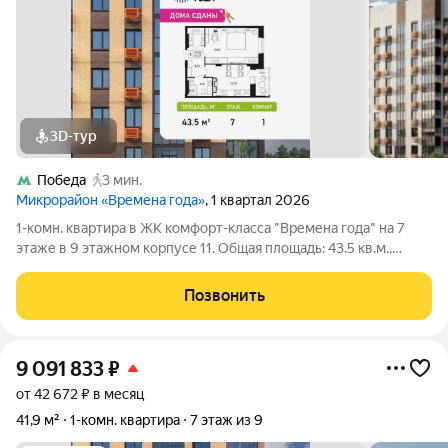
3D-тур
Победа
3 мин.
Микрорайон «Времена года»
, 1 квартал 2026
1-комн. квартира в ЖК комфорт-класса "Времена года" на 7
этаже в 9 этажном корпусе 11. Общая площадь: 43.5 кв.м.,
жилая: 18.94 кв.м. Высота потолков 2.82 м. «Времена года»
современный жилой комплекс комфорт-класса,
Позвонить
расположенный в тихом и зеленом
9 091 833
₽
от 42 672 ₽ в месяц
41,9 м²
1-комн. квартира
7 этаж из 9