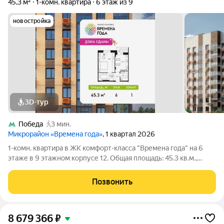
45,3 м²
1-комн. квартира
6 этаж из 9
новостройка
3D-тур
Победа
3 мин.
Микрорайон «Времена года»
, 1 квартал 2026
1-комн. квартира в ЖК комфорт-класса "Времена года" на 6
этаже в 9 этажном корпусе 12. Общая площадь: 45.3 кв.м.,
жилая: 19.03 кв.м. Высота потолков 2.82 м. «Времена года»
современный жилой комплекс комфорт-класса,
Позвонить
расположенный в тихом и зеленом
8 679 366
₽