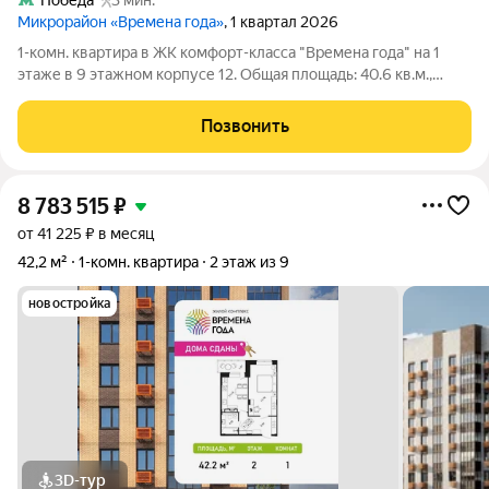
Победа
3 мин.
Микрорайон «Времена года»
, 1 квартал 2026
1-комн. квартира в ЖК комфорт-класса "Времена года" на 1
этаже в 9 этажном корпусе 12. Общая площадь: 40.6 кв.м.,
жилая: 15.59 кв.м. Высота потолков 2.82 м. «Времена года»
современный жилой комплекс комфорт-класса,
Позвонить
расположенный в тихом и зеленом
8 783 515
₽
от 41 225 ₽ в месяц
42,2 м²
1-комн. квартира
2 этаж из 9
новостройка
3D-тур