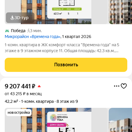
3D-тур
Победа
3 мин.
Микрорайон «Времена года»
, 1 квартал 2026
1-комн. квартира в ЖК комфорт-класса "Времена года" на 5
этаже в 9 этажном корпусе 11. Общая площадь: 42.3 кв.м.,
жилая: 17.36 кв.м. Высота потолков 2.82 м. «Времена года»
современный жилой комплекс комфорт-класса,
Позвонить
расположенный в тихом и зеленом
9 207 441
₽
от 43 215 ₽ в месяц
42,2 м²
1-комн. квартира
8 этаж из 9
новостройка