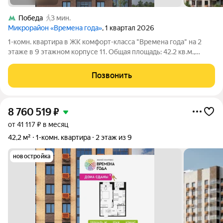
Победа
3 мин.
Микрорайон «Времена года»
, 1 квартал 2026
1-комн. квартира в ЖК комфорт-класса "Времена года" на 2
этаже в 9 этажном корпусе 11. Общая площадь: 42.2 кв.м.,
жилая: 17.76 кв.м. Высота потолков 2.82 м. «Времена года»
современный жилой комплекс комфорт-класса,
Позвонить
расположенный в тихом и зеленом
8 760 519
₽
от 41 117 ₽ в месяц
42,2 м²
1-комн. квартира
2 этаж из 9
новостройка