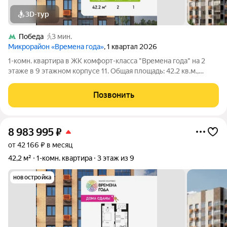
3D-тур
Победа
3 мин.
Микрорайон «Времена года»
, 1 квартал 2026
1-комн. квартира в ЖК комфорт-класса "Времена года" на 2
этаже в 9 этажном корпусе 11. Общая площадь: 42.2 кв.м.,
жилая: 17.35 кв.м. Высота потолков 2.82 м. «Времена года»
современный жилой комплекс комфорт-класса,
Позвонить
расположенный в тихом и зеленом
8 983 995
₽
от 42 166 ₽ в месяц
42,2 м²
1-комн. квартира
3 этаж из 9
новостройка