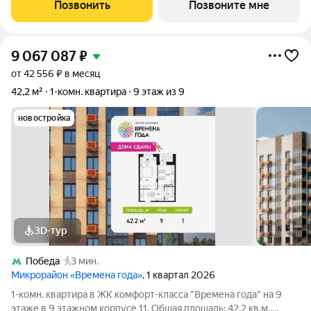
Расположение комплекса: «Мартемьяново Клаб» - клубный
Позвонить
Позвоните мне
поселок таунхаусов от ФСК в
9 067 087
₽
от 42 556 ₽ в месяц
42,2 м²
1-комн. квартира
9 этаж из 9
новостройка
3D-тур
Победа
3 мин.
Микрорайон «Времена года»
, 1 квартал 2026
1-комн. квартира в ЖК комфорт-класса "Времена года" на 9
этаже в 9 этажном корпусе 11. Общая площадь: 42.2 кв.м.,