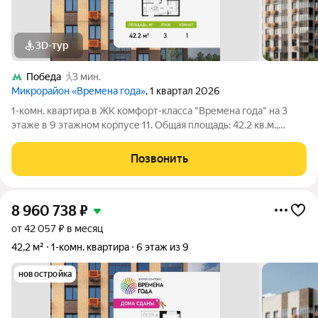
3D-тур
Победа
3 мин.
Микрорайон «Времена года»
, 1 квартал 2026
1-комн. квартира в ЖК комфорт-класса "Времена года" на 3
этаже в 9 этажном корпусе 11. Общая площадь: 42.2 кв.м.,
жилая: 17.35 кв.м. Высота потолков 2.82 м. «Времена года»
современный жилой комплекс комфорт-класса,
Позвонить
расположенный в тихом и зеленом
8 960 738
₽
от 42 057 ₽ в месяц
42,2 м²
1-комн. квартира
6 этаж из 9
новостройка