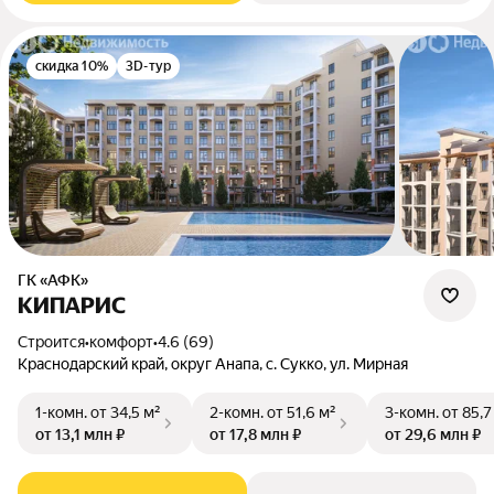
скидка 10%
3D-тур
ГК «АФК»
КИПАРИС
Строится
•
комфорт
•
4.6 (69)
Краснодарский край, округ Анапа, с. Сукко, ул. Мирная
1-комн.
от 34,5 м²
2-комн.
от 51,6 м²
3-комн.
от 85,7
от 13,1 млн ₽
от 17,8 млн ₽
от 29,6 млн ₽