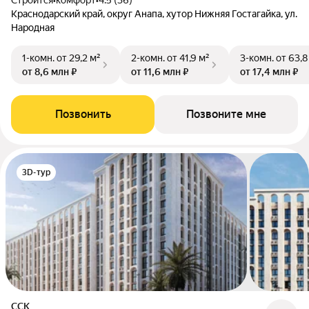
Строится
•
комфорт
•
4.5 (36)
Краснодарский край, округ Анапа, хутор Нижняя Гостагайка, ул.
Народная
1-комн.
от 29,2 м²
2-комн.
от 41,9 м²
3-комн.
от 63,8
от 8,6 млн ₽
от 11,6 млн ₽
от 17,4 млн ₽
Позвонить
Позвоните мне
3D-тур
ССК