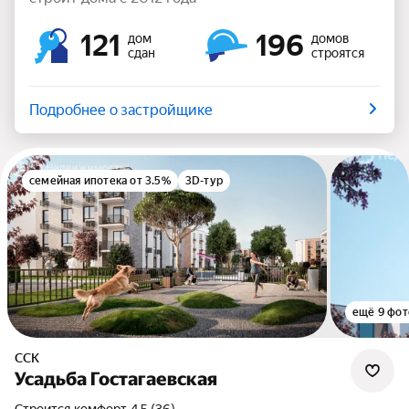
121
196
дом
домов
сдан
строятся
Подробнее о застройщике
семейная ипотека от 3.5%
3D-тур
ещё 9 фот
ССК
Усадьба Гостагаевская