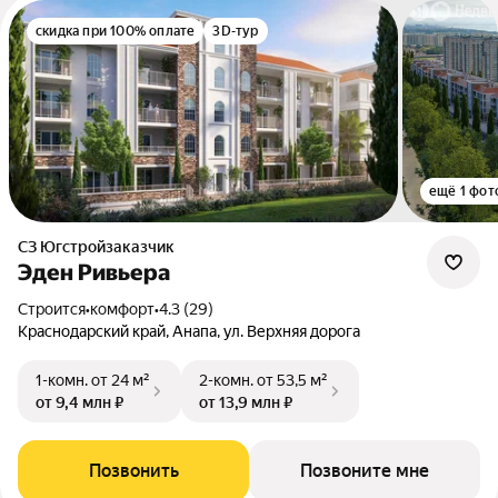
скидка при 100% оплате
3D-тур
ещё 1 фот
СЗ Югстройзаказчик
Эден Ривьера
Строится
•
комфорт
•
4.3 (29)
Краснодарский край, Анапа, ул. Верхняя дорога
1-комн.
от 24 м²
2-комн.
от 53,5 м²
от 9,4 млн ₽
от 13,9 млн ₽
Позвонить
Позвоните мне