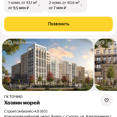
1-комн.
от 43,1 м²
2-комн.
от 40,6 м²
от 9,5 млн ₽
от 7 млн ₽
Позвонить
ГК ТОЧНО
Хозяин морей
Строится
•
бизнес
•
4.8 (60)
Краснодарский край, округ Анапа, с. Супсех, ул. Аэродромная /