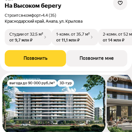
На Высоком берегу
Строится
•
комфорт
•
4.4 (35)
Краснодарский край, Анапа, ул. Крылова
Студии
от 32,5 м²
1-комн.
от 35,7 м²
2-комн.
от 52 м
от 9,7 млн ₽
от 11,1 млн ₽
от 14 млн ₽
Позвонить
Позвоните мне
выгода до 90 000 руб./м²
3D-тур