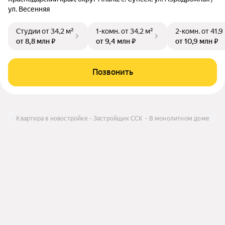
ул. Весенняя
Студии
от 34,2 м²
1-комн.
от 34,2 м²
2-комн.
от 41,9
от 8,8 млн ₽
от 9,4 млн ₽
от 10,9 млн ₽
Позвонить
ить
Квартира в новостройке
Застройщик ССК
В монолитном доме