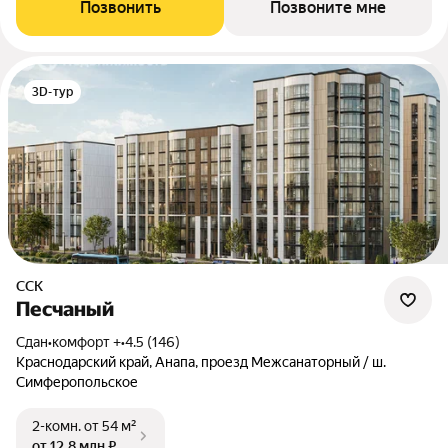
Позвонить
Позвоните мне
3D-тур
ССК
Песчаный
Сдан
•
комфорт +
•
4.5 (146)
Краснодарский край, Анапа, проезд Межсанаторный / ш.
Симферопольское
2-комн.
от 54 м²
от 12,8 млн ₽