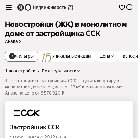
Новостройки (ЖК) в монолитном
доме от застройщика ССК
Анапа
Фильтры
Уникальные акции
Цена
Взнос 
3
4 новостройки
•
по актуальности
4 новостройки от застройщика ССК — купить квартиру в
монолитном доме площадью от 23 м² в монолитном доме в
Анапе по цене от 8 578 920 ₽
Застройщик ССК
строит дома с 2012 года