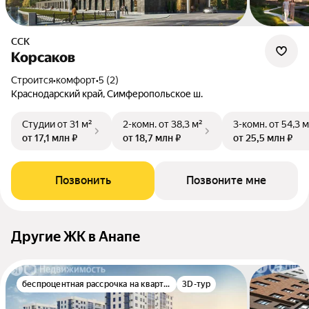
ССК
Корсаков
Строится
•
комфорт
•
5 (2)
Краснодарский край, Симферопольское ш.
Студии
от 31 м²
2-комн.
от 38,3 м²
3-комн.
от 54,3 м
от 17,1 млн ₽
от 18,7 млн ₽
от 25,5 млн ₽
Позвонить
Позвоните мне
Другие ЖК в Анапе
беспроцентная рассрочка на квартиру
3D-тур