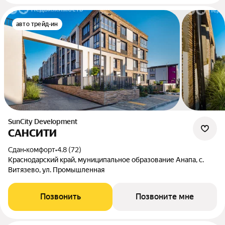
авто трейд-ин
SunCity Development
САНСИТИ
Сдан
•
комфорт
•
4.8 (72)
Краснодарский край, муниципальное образование Анапа, с.
Витязево, ул. Промышленная
Позвонить
Позвоните мне