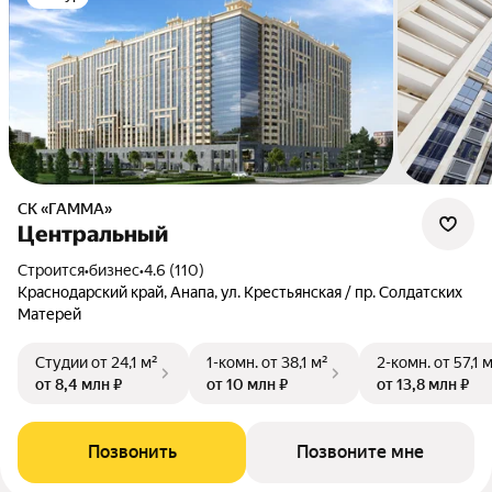
СК «ГАММА»
Центральный
Строится
•
бизнес
•
4.6 (110)
Краснодарский край, Анапа, ул. Крестьянская / пр. Солдатских
Матерей
Студии
от 24,1 м²
1-комн.
от 38,1 м²
2-комн.
от 57,1 
от 8,4 млн ₽
от 10 млн ₽
от 13,8 млн ₽
Позвонить
Позвоните мне