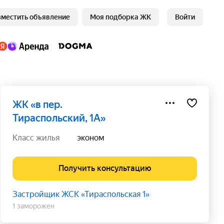
зместить объявление
Моя подборка ЖК
Войти
ЖК «в пер.
Тираспольский, 1А»
класс жилья
эконом
Получить консультацию
Застройщик ЖСК «Тираспольская 1»
1 заморожен