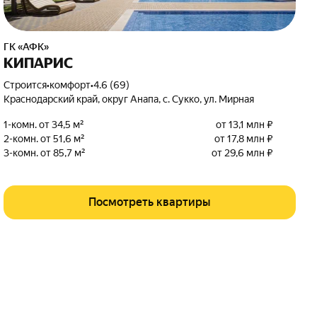
ГК «АФК»
КИПАРИС
Строится
•
комфорт
•
4.6 (69)
Краснодарский край
,
округ Анапа
,
с. Сукко
,
ул. Мирная
1-комн. от 34,5 м²
от 13,1 млн ₽
2-комн. от 51,6 м²
от 17,8 млн ₽
3-комн. от 85,7 м²
от 29,6 млн ₽
Посмотреть квартиры