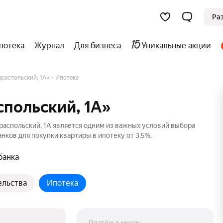
Ра
потека
Журнал
Для бизнеса
Уникальные акции
ираспольский, 1А»
Ипотека
спольский, 1А»
распольский, 1А является одним из важных условий выбора
нков для покупки квартиры в ипотеку от 3.5%.
банка
ельства
Ипотека