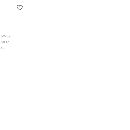
 лучах
лись:
их