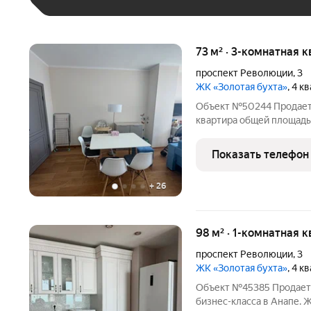
73 м² · 3-комнатная к
проспект Революции
,
3
ЖК «Золотая бухта»
, 4 к
Объект №50244 Продает
квартира общей площадь
функциональность и про
большой семьи. Объект 
Показать телефон
Анапы «Золотая бухта», 
+
26
98 м² · 1-комнатная к
проспект Революции
,
3
ЖК «Золотая бухта»
, 4 к
Объект №45385 Продаетс
бизнес-класса в Анапе. 