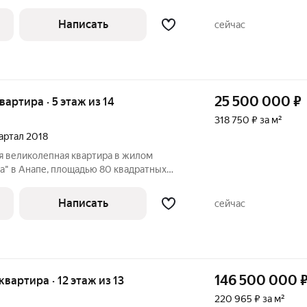
 за м2 Площадь: 97,9 м. Расположение и
жен в уникальном жилом комплексе
Написать
сейчас
25 500 000
₽
квартира · 5 этаж из 14
318 750 ₽ за м²
вартал 2018
 великолепная квартира в жилом
а" в Анапе, площадью 80 квадратных
танет идеальным местом для комфортной
Написать
сейчас
146 500 000
 квартира · 12 этаж из 13
220 965 ₽ за м²