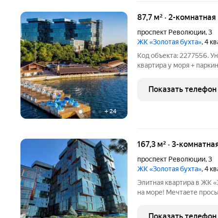
87,7 м² · 2-комнатная
проспект Революции
,
3
ЖК «Золотая бухта»
, 4 к
Код объекта: 2277556. 
квартира у моря + парки
Анапы квартира у моря н
пляжем бассейнами на у
Показать телефон
из всех окон на
+
24
167,3 м² · 3-комнатна
проспект Революции
,
3
ЖК «Золотая бухта»
, 4 к
Элитная квартира в ЖК «З
на море! Мечтаете прос
бескрайним морским пр
3комнатную квартиру в 
Показать телефон