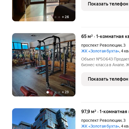
статус: Объект располо
Показать телефон
бизнес-класса
+
26
65 м² · 1-комнатная к
проспект Революции
,
3
ЖК «Золотая бухта»
, 4 к
Объект №50643 Продаетс
бизнес-класса в Анапе. 
цена в комплексе 470т.р
статус: Объект располо
Показать телефон
бизнес-класса на
+
23
97,9 м² · 1-комнатная
проспект Революции
,
3
ЖК «Золотая бухта»
, 4 к