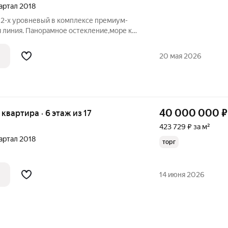
вартал 2018
 2-х уровневый в комплексе премиум-
я линия. Панорамное остекление,море как
. Помещение без внутренней отделки
зовать свои дизайнерские мечты в
20 мая 2026
40 000 000
₽
я квартира · 6 этаж из 17
423 729 ₽ за м²
вартал 2018
торг
14 июня 2026