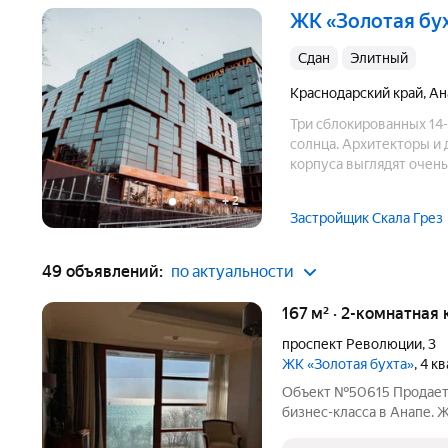
ЖК «Золотая бу
Сдан
элитный
Краснодарский край
,
Ан
Три сблокированных 14-
солнца. Архитекторы и
корпуса выглядят очень
панорамного остеклени
+
2
Застройщик Скала Грез
49 объявлений:
по актуальности
167 м² · 2-комнатная 
проспект Революции
,
3
ЖК «Золотая бухта»
, 4 к
Объект №50615 Продаетс
бизнес-класса в Анапе. 
цена в комплексе 350т.р.