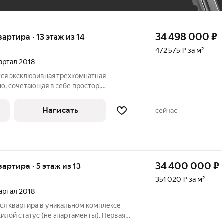
34 498 000
₽
вартира · 13 этаж из 14
472 575 ₽ за м²
вартал 2018
ся эксклюзивная трехкомнатная
ю, сочетающая в себе простор,
думанное зонирование для жизни
расположен в лучшем жилом комплексе
Написать
сейчас
который по
34 400 000
₽
вартира · 5 этаж из 13
351 020 ₽ за м²
вартал 2018
я квартира в уникальном комплексе
Жилой статус (не апартаменты). Первая