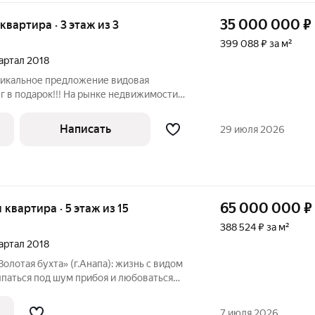
35 000 000
₽
 квартира · 3 этаж из 3
399 088 ₽ за м²
вартал 2018
Уникальное предложение видовая
нг в подарок!!! На рынке недвижимости
а первой береговой линии со своим
лице и крытым, спортивным залом. ВИД
Написать
29 июля 2026
65 000 000
₽
я квартира · 5 этаж из 15
388 524 ₽ за м²
вартал 2018
олотая бухта» (г.Анапа): жизнь с видом
ыпаться под шум прибоя и любоваться
остором? Представляем вам уникальную
одном из самых престижных жилых
7 июля 2026