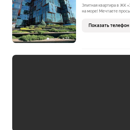
Элитная квартира в ЖК «З
на море! Мечтаете прос
бескрайним морским пр
1комнатную квартиру в 
Показать телефон
комплексов Анапы
+
22
ЕЖЕМЕСЯЧНЫЙ ПЛАТЁ
До 30 тыс. ₽
До 50 тыс. ₽
До 70 тыс. ₽
Больше 100 тыс. ₽