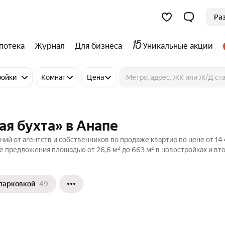
Ра
потека
Журнал
Для бизнеса
Уникальные акции
ройки
Комнат
Цена
ая бухта» в Анапе
ний от агентств и собственников по продаже квартир по цене от 14
е предложения площадью от 26,6 м² до 663 м² в новостройках и в
 парковкой
49