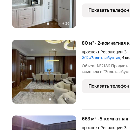
цена в комплексе 350т.р.
статус: Объект располо
Показать телефон
бизнес-класса
+
26
80 м² · 2-комнатная 
проспект Революции
,
3
ЖК «Золотая бухта»
, 4 к
Объект №2186 Продается
комплексе "Золотая бухт
метров. Эта квартира с
жизни и отдыха у моря. Шикарный ремонт: Квартира выполнена в
Показать телефон
современном стиле
+
5
663 м² · 5-комнатная
проспект Революции
,
3