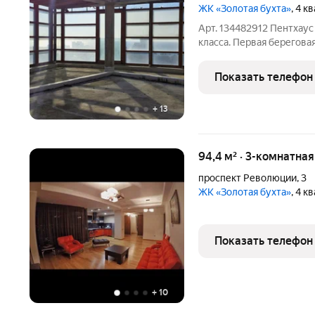
ЖК «Золотая бухта»
, 4 к
Арт. 134482912 Пентхаус
класса. Первая берегова
на ладони,вид шикарный
дает возможность реали
Показать телефон
реальность.
+
13
94,4 м² · 3-комнатна
проспект Революции
,
3
ЖК «Золотая бухта»
, 4 к
Показать телефон
+
10