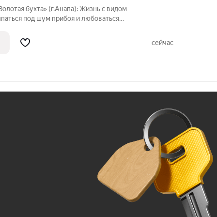
олотая бухта» (г.Анапа): Жизнь с видом
ыпаться под шум прибоя и любоваться
остором? Представляем вам уникальную
одном из самых престижных жилых
сейчас
Ж
До 100 тыс. ₽