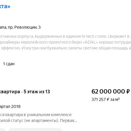
хта»
апа
,
пр. Революции
,
3
этажных корпуса, выдержанных в едином hi-tech стиле, сверкают в
 дизайнеры европейского проектного бюро «ADAL» хорошо потруди
 эффектно. Изнутри они буквально залиты светом: общая площадь 
я огромна.
1 сдан
62 000 000
₽
квартира · 5 этаж из 13
371 257 ₽ за м²
вартал 2018
я квартира в уникальном комплексе
Жилой статус (не апартаменты). Первая
 за м2 Площадь: 167,3 м. Расположение и